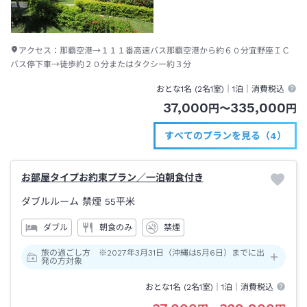
アクセス：
那覇空港→１１１番高速バス那覇空港から約６０分宜野座ＩＣ
バス停下車→徒歩約２０分またはタクシー約３分
おとな1名 (
2
名1室)｜
1泊
｜消費税込
37,000
335,000
円
〜
円
すべてのプランを見る（4）
お部屋タイプお約束プラン／一泊朝食付き
ダブルルーム 禁煙
55平米
ダブル
朝食のみ
禁煙
旅の過ごし方 ※2027年3月31日（沖縄は5月6日）までに出
発の方対象
おとな1名 (
2
名1室)｜
1泊
｜消費税込