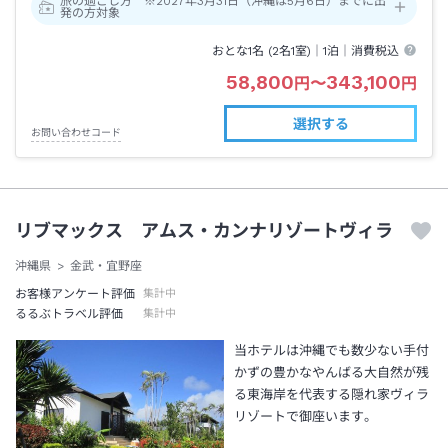
旅の過ごし方 ※2027年3月31日（沖縄は5月6日）までに出
発の方対象
おとな1名 (
2
名1室)｜
1泊
｜消費税込
58,800
343,100
円
〜
円
選択する
お問い合わせコード
リブマックス アムス・カンナリゾートヴィラ
沖縄県
金武・宜野座
お客様アンケート評価
集計中
るるぶトラベル評価
集計中
当ホテルは沖縄でも数少ない手付
かずの豊かなやんばる大自然が残
る東海岸を代表する隠れ家ヴィラ
リゾートで御座います。