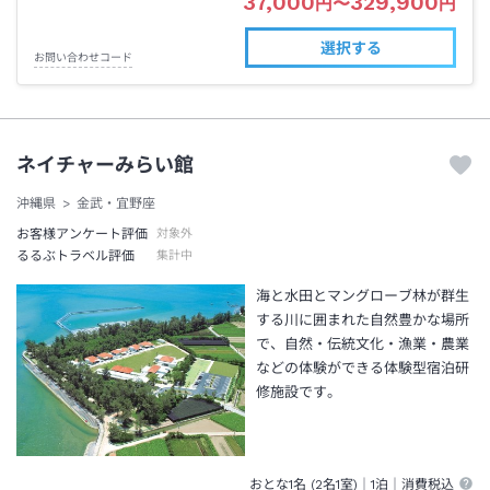
37,000
329,900
円
〜
円
選択する
お問い合わせコード
ネイチャーみらい館
沖縄県
金武・宜野座
お客様アンケート評価
対象外
るるぶトラベル評価
集計中
海と水田とマングローブ林が群生
する川に囲まれた自然豊かな場所
で、自然・伝統文化・漁業・農業
などの体験ができる体験型宿泊研
修施設です。
おとな1名 (
2
名1室)｜
1泊
｜消費税込