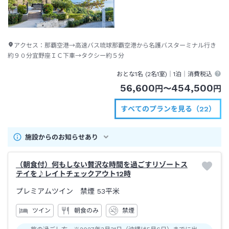
アクセス：
那覇空港→高速バス琉球那覇空港から名護バスターミナル行き
約９０分宜野座ＩＣ下車→タクシー約５分
おとな1名 (
2
名1室)｜
1泊
｜消費税込
56,600
454,500
円
〜
円
すべてのプランを見る（22）
施設からのお知らせあり
（朝食付）何もしない贅沢な時間を過ごすリゾートス
テイを♪レイトチェックアウト12時
プレミアムツイン 禁煙
53平米
ツイン
朝食のみ
禁煙