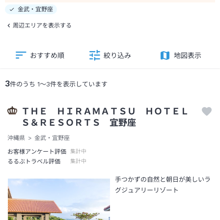
金武・宜野座
周辺エリアを表示する
おすすめ順
絞り込み
地図表示
3
件のうち
1
～
3
件を表示しています
ＴＨＥ ＨＩＲＡＭＡＴＳＵ ＨＯＴＥＬ
Ｓ＆ＲＥＳＯＲＴＳ 宜野座
沖縄県
金武・宜野座
お客様アンケート評価
集計中
るるぶトラベル評価
集計中
手つかずの自然と朝日が美しいラ
グジュアリーリゾート