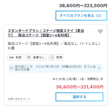
38,600
323,500
円
〜
円
すべてのプランを見る（2）
スタンダードプラン♪コテージ個室ステイ【素泊
り】 宿泊コテージ【個室2～6名利用】
宿泊コテージ【個室2～6名利用】
／風呂なし（トイレなし）
10畳
和室
食事なし
禁煙
旅の過ごし方 ※2027年3月31日（沖縄は5月6日）までに出
発の方対象
おとな1名 (
2
名1室)｜
1泊
｜消費税込
38,600
321,400
円
〜
円
選択する
お問い合わせコード