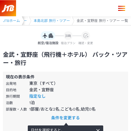
縄県 旅行・ツアー
JTBホーム
本島北部 旅行・ツアー
金武・宜野座 旅行・ツアー 一覧
航空/宿泊施設
宿泊プラン
確認・変更
金武・宜野座（飛行機＋ホテル） パック・ツア
ー・旅行
現在の表示条件
東京（すべて）
出発地
金武・宜野座
目的地
指定なし
旅行期間
1
泊
泊数
1部屋/おとな2名,こども0名,幼児0名
部屋数・人数
条件を変更する
日付を選択すると、