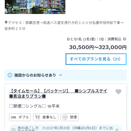
アクセス：
那覇空港→高速バス運天港行き約１００分名護市役所前下車→
徒歩約１５分
おとな1名 (
2
名1室)｜
1泊
｜消費税込
30,500
323,000
円
〜
円
すべてのプランを見る（31）
施設からのお知らせあり
【タイムセール】【パッケージ】 ■シンプルステイ
■素泊まりプラン■
□禁煙□シングル□
18平米
ダブル
食事なし
禁煙
旅の過ごし方 ※2027年3月31日（沖縄は5月6日）までに出