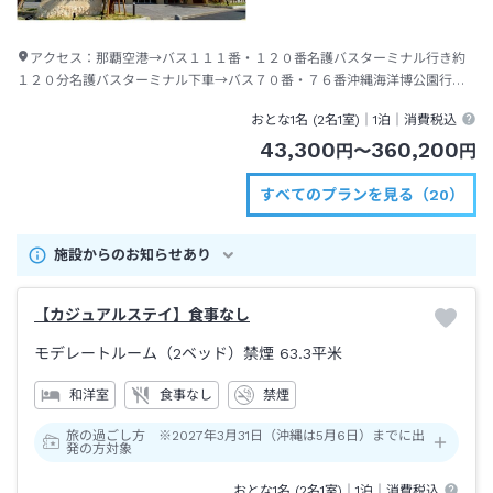
アクセス：
那覇空港→バス１１１番・１２０番名護バスターミナル行き約
１２０分名護バスターミナル下車→バス７０番・７６番沖縄海洋博公園行き
約１５分名桜大学前下車→徒歩約２分
おとな1名 (
2
名1室)｜
1泊
｜消費税込
43,300
360,200
円
〜
円
すべてのプランを見る（20）
施設からのお知らせあり
【カジュアルステイ】食事なし
モデレートルーム（2ベッド）禁煙
63.3平米
和洋室
食事なし
禁煙
旅の過ごし方 ※2027年3月31日（沖縄は5月6日）までに出
発の方対象
おとな1名 (
2
名1室)｜
1泊
｜消費税込