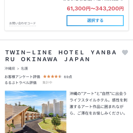
61,300
343,200
円
〜
円
選択する
お問い合わせコード
ＴＷＩＮ－ＬＩＮＥ ＨＯＴＥＬ ＹＡＮＢＡ
ＲＵ ＯＫＩＮＡＷＡ ＪＡＰＡＮ
沖縄県
名護
お客様アンケート評価
89
点
るるぶトラベル評価
集計中
沖縄の”アート”と”自然”に出会う
ライフスタイルホテル。感性を刺
激するアート作品に囲まれなが
ら、ご滞在をお愉しみください。