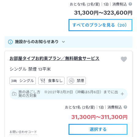
おとな1名 (
2
名1室)｜
1泊
｜消費税込
31,300
323,600
円
〜
円
すべてのプランを見る（20）
施設からのお知らせあり
お部屋タイプお約束プラン／無料朝食サービス
シングル 禁煙
13平米
シングル
食事なし
禁煙
旅の過ごし方 ※2027年3月31日（沖縄は5月6日）までに出
発の方対象
おとな1名 (
2
名1室)｜
1泊
｜消費税込
31,300
311,300
円
〜
円
選択する
お問い合わせコード