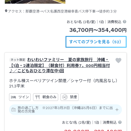
アクセス：
那覇空港→バス名護西空港線幸喜バス停下車→徒歩約３分
おとな1名 (
2
名1室)｜
1泊
｜消費税込
36,700
354,400
円
〜
円
すべてのプランを見る（52）
わいわいファミリー 夏の家族旅行 沖縄・
ネット限定
【1泊・2連泊限定】（朝食付）利用券7，000円相当付
♪／こどもおひとり滞在中1回
ホテル棟スーペリアツイン禁煙
／シャワー付（内風呂なし）
21.3平米
ツイン
朝食のみ
禁煙
旅の過ごし方 ※2027年3月31日（沖縄は5月6日）までに出
発の方対象
おとな1名 (
2
名1室)｜
1泊
｜消費税込