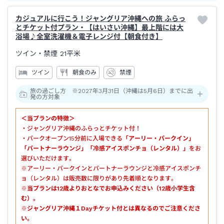
カジュアルに行こう！ジャングリア沖縄への旅 ふらっ
とチケット付プラン・【はいさい沖縄】最上階には大
浴場♪全室洗濯機＆電子レンジ付【朝食付き】
ツイン・禁煙
21平米
ツイン
朝食のみ
禁煙
旅の過ごし方 ※2027年3月31日（沖縄は5月6日）までに出
発の方対象
＜当プランの特徴＞
・ジャングリア沖縄のふらっとチケット付！
・パークオープン15分前に入場できる
「アーリー・パークイン」
「パートナーラウンジ」「冷感アイスポンチョ（レンタル）」
をお
選びいただけます。
※アーリー・パークインとパートナーラウンジと冷感アイスポンチ
ョ（レンタル）は販売数に限りがあり先着順となります。
※当プランは12歳よりおとなでお申込みください（12歳小学生含
む）。
※ジャングリア沖縄１Dayチケット付とは異なるのでご注意くださ
い。