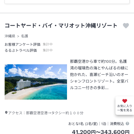
コートヤード・バイ・マリオット沖縄リゾート
沖縄県
名護
お客様アンケート評価
集計中
るるぶトラベル評価
集計中
那覇空港から車で約100分。名護
湾の瑠璃色の海とやんばるの緑に
抱かれた、喜瀬ビーチ沿いのオー
シャンフロントリゾート。全室バ
ルコニー付きの多彩…
お気に入り
一覧を見る
アクセス：
那覇空港空港→タクシー約１００分
おとな1名 (
2
名1室)｜
1泊
｜消費税込
41,200
343,600
円
〜
円