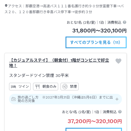
アクセス：
那覇空港→高速バス１１１番名護行き約９０分世富慶下車→バ
ス２０、１２０番那覇行き幸喜バス停下車→徒歩約３分
おとな1名 (
2
名1室)｜
1泊
｜消費税込
31,800
320,100
円
〜
円
すべてのプランを見る（11）
【カジュアルステイ】（朝食付）1階がコンビニで好立
地！
スタンダードツイン禁煙
30平米
ツイン
朝食のみ
禁煙
旅の過ごし方 ※2027年3月31日（沖縄は5月6日）までに出
発の方対象
おとな1名 (
2
名1室)｜
1泊
｜消費税込
37,200
320,100
円
〜
円