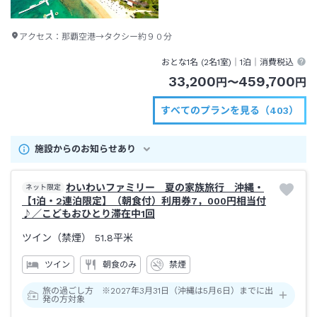
アクセス：
那覇空港→タクシー約９０分
おとな1名 (
2
名1室)｜
1泊
｜消費税込
33,200
459,700
円
〜
円
すべてのプランを見る（403）
施設からのお知らせあり
わいわいファミリー 夏の家族旅行 沖縄・
ネット限定
【1泊・2連泊限定】（朝食付）利用券7，000円相当付
♪／こどもおひとり滞在中1回
ツイン（禁煙）
51.8平米
ツイン
朝食のみ
禁煙
旅の過ごし方 ※2027年3月31日（沖縄は5月6日）までに出
発の方対象