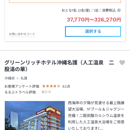
おとな1名 (
2
名1室)｜
1泊
｜消費税込
37,770
326,270
円
〜
円
選択する
お問い合わせコード
グリーンリッチホテル沖縄名護（人工温泉 二
股湯の華）
沖縄県
名護
お客様アンケート評価
82
点
るるぶトラベル評価
集計中
西海岸の夕陽が見渡せる最上階展
望大浴場、1Fプール＆ジャグジー
完備！二股炭酸カルシウム温泉を
利用した人工温泉大浴場をご用意
いたしております(…