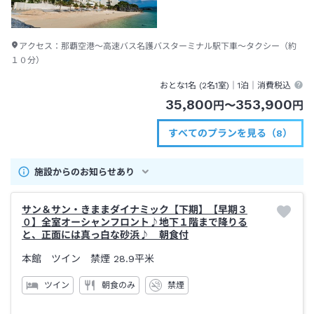
アクセス：
那覇空港～高速バス名護バスターミナル駅下車～タクシー（約
１０分）
おとな1名 (
2
名1室)｜
1泊
｜消費税込
35,800
353,900
円
〜
円
すべてのプランを見る（8）
施設からのお知らせあり
サン＆サン・きままダイナミック【下期】【早期３
０】全室オーシャンフロント♪地下１階まで降りる
と、正面には真っ白な砂浜♪ 朝食付
本館 ツイン 禁煙
28.9平米
ツイン
朝食のみ
禁煙