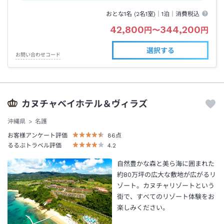
おとな1名 (
2
名1室)｜
1泊
｜消費税込
42,800
344,200
円
〜
円
選択する
お問い合わせコード
カヌチャベイホテル＆ヴィラズ
沖縄県
名護
お客様アンケート評価
86
点
るるぶトラベル評価
4.2
自然豊かな森と美ら海に囲まれた
約80万坪の広大な敷地が広がるリ
ゾート。カヌチャリゾートという
街で、すべてのリゾート体験をお
楽しみください。