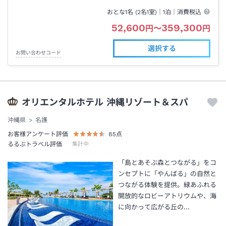
おとな1名 (
2
名1室)｜
1泊
｜消費税込
52,600
359,300
円
〜
円
選択する
お問い合わせコード
オリエンタルホテル 沖縄リゾート＆スパ
沖縄県
名護
お客様アンケート評価
85
点
るるぶトラベル評価
集計中
「島とあそぶ森とつながる」をコ
ンセプトに「やんばる」の自然と
つながる体験を提供。緑あふれる
開放的なロビーアトリウムや、海
に向かって広がる丘の…