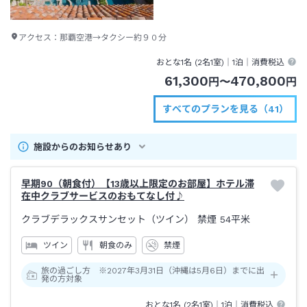
アクセス：
那覇空港→タクシー約９０分
おとな1名 (
2
名1室)｜
1泊
｜消費税込
61,300
470,800
円
〜
円
すべてのプランを見る（41）
施設からのお知らせあり
早期90（朝食付）【13歳以上限定のお部屋】ホテル滞
在中クラブサービスのおもてなし付♪
クラブデラックスサンセット（ツイン） 禁煙
54平米
ツイン
朝食のみ
禁煙
旅の過ごし方 ※2027年3月31日（沖縄は5月6日）までに出
発の方対象
おとな1名 (
2
名1室)｜
1泊
｜消費税込