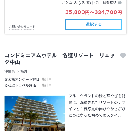
おとな1名 (
2
名1室)｜
1泊
｜消費税込
35,800
324,700
円
〜
円
選択する
お問い合わせコード
コンドミニアムホテル 名護リゾート リエッ
タ中山
沖縄県
名護
お客様アンケート評価
集計中
るるぶトラベル評価
集計中
フルーツランドの緑と華やぎを背
景に、洗練されたリゾートのデザ
インと１棟感覚の伸びやかさがひ
とつになった初めてのスタイル。