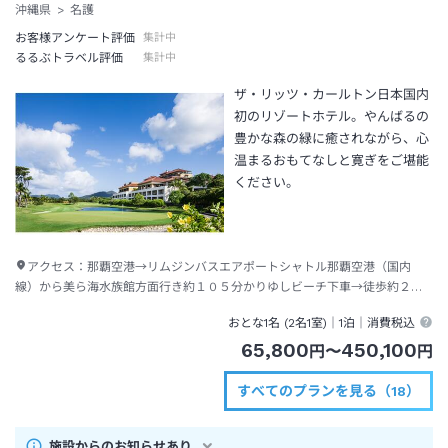
沖縄県
名護
お客様アンケート評価
集計中
るるぶトラベル評価
集計中
ザ・リッツ・カールトン日本国内
初のリゾートホテル。やんばるの
豊かな森の緑に癒されながら、心
温まるおもてなしと寛ぎをご堪能
ください。
アクセス：
那覇空港→リムジンバスエアポートシャトル那覇空港（国内
線）から美ら海水族館方面行き約１０５分かりゆしビーチ下車→徒歩約２５
分
おとな1名 (
2
名1室)｜
1泊
｜消費税込
65,800
450,100
円
〜
円
すべてのプランを見る（18）
施設からのお知らせあり