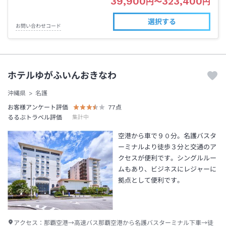
39,900
323,400
円
〜
円
選択する
お問い合わせコード
ホテルゆがふいんおきなわ
沖縄県
名護
お客様アンケート評価
77
点
るるぶトラベル評価
集計中
空港から車で９０分。名護バスタ
ーミナルより徒歩３分と交通のア
クセスが便利です。シングルルー
ムもあり、ビジネスにレジャーに
拠点として便利です。
アクセス：
那覇空港→高速バス那覇空港から名護バスターミナル下車→徒