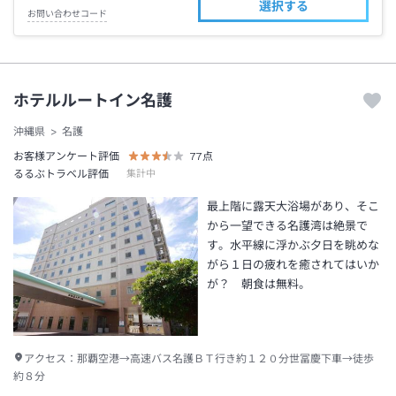
選択する
お問い合わせコード
ホテルルートイン名護
沖縄県
名護
お客様アンケート評価
77
点
るるぶトラベル評価
集計中
最上階に露天大浴場があり、そこ
から一望できる名護湾は絶景で
す。水平線に浮かぶ夕日を眺めな
がら１日の疲れを癒されてはいか
が？ 朝食は無料。
アクセス：
那覇空港→高速バス名護ＢＴ行き約１２０分世冨慶下車→徒歩
約８分