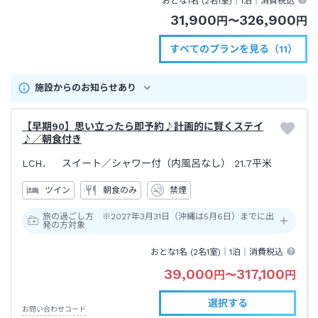
おとな1名 (
2
名1室)｜
1泊
｜消費税込
31,900
326,900
円
〜
円
すべてのプランを見る（11）
施設からのお知らせあり
【早期90】思い立ったら即予約♪計画的に賢くステイ
♪／朝食付き
LCH． スイート
／シャワー付（内風呂なし）
21.7平米
ツイン
朝食のみ
禁煙
旅の過ごし方 ※2027年3月31日（沖縄は5月6日）までに出
発の方対象
おとな1名 (
2
名1室)｜
1泊
｜消費税込
39,000
317,100
円
〜
円
選択する
お問い合わせコード