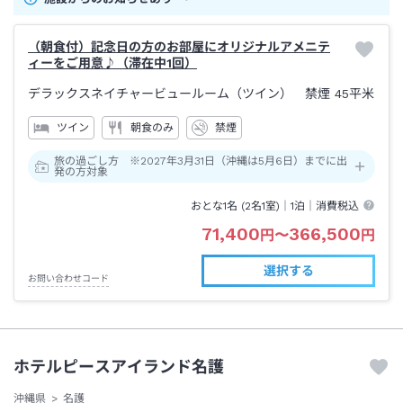
（朝食付）記念日の方のお部屋にオリジナルアメニテ
ィーをご用意♪（滞在中1回）
デラックスネイチャービュールーム（ツイン） 禁煙
45平米
ツイン
朝食のみ
禁煙
旅の過ごし方 ※2027年3月31日（沖縄は5月6日）までに出
発の方対象
おとな1名 (
2
名1室)｜
1泊
｜消費税込
71,400
366,500
円
〜
円
選択する
お問い合わせコード
ホテルピースアイランド名護
沖縄県
名護