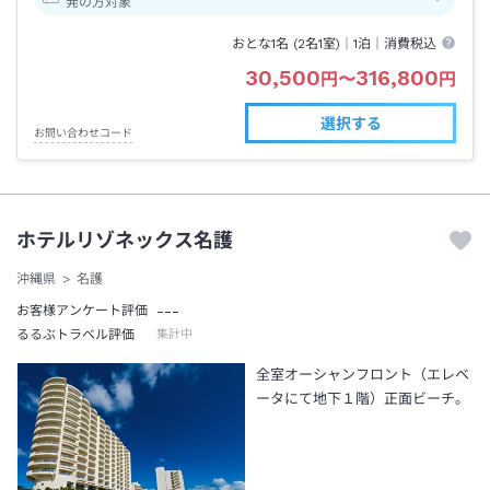
発の方対象
おとな1名 (
2
名1室)｜
1泊
｜消費税込
30,500
316,800
円
〜
円
選択する
お問い合わせコード
ホテルリゾネックス名護
沖縄県
名護
---
お客様アンケート評価
るるぶトラベル評価
集計中
全室オーシャンフロント（エレベ
ータにて地下１階）正面ビーチ。