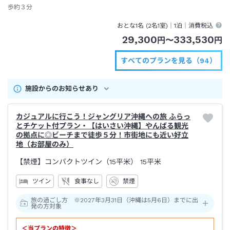
歩約３分
おとな1名 (
2
名1室)｜
1泊
｜消費税込
29,300
333,530
円
〜
円
すべてのプランを見る（94）
施設からのお知らせあり
カジュアルに行こう！ジャングリア沖縄への旅 ふらっ
とチケット付プラン・【はいさい沖縄】やんばる観光
の拠点に◎ビーチまで徒歩５分！市街地にも近い好立
地（お部屋のみ）
【禁煙】コンパクトツイン（15平米）
15平米
ツイン
食事なし
禁煙
旅の過ごし方 ※2027年3月31日（沖縄は5月6日）までに出
発の方対象
＜当プランの特徴＞