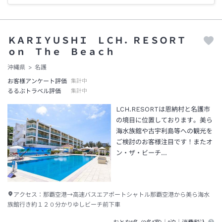
ＫＡＲＩＹＵＳＨＩ ＬＣＨ．ＲＥＳＯＲＴ
ｏｎ Ｔｈｅ Ｂｅａｃｈ
沖縄県
名護
お客様アンケート評価
集計中
るるぶトラベル評価
集計中
LCH.RESORTは恩納村と名護市
の境目に位置しております。美ら
海水族館や古宇利島等への観光を
ご検討のお客様注目です！またオ
ン・ザ・ビーチ…
アクセス：
那覇空港→高速バスエアポートシャトル那覇空港から美ら海水
族館行き約１２０分かりゆしビーチ前下車