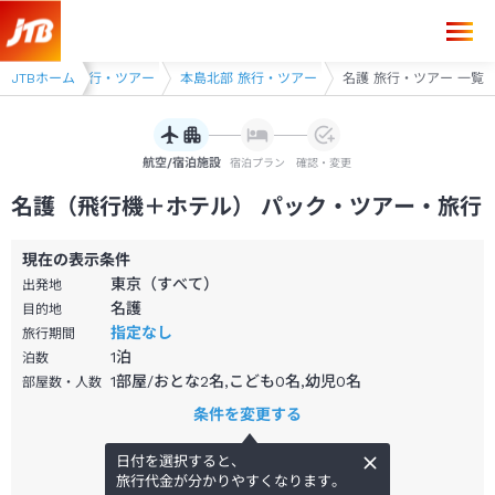
県
JTBホーム
沖縄県 旅行・ツアー
本島北部 旅行・ツアー
名護 旅行・ツアー 一覧
航空/宿泊施設
宿泊プラン
確認・変更
名護（飛行機＋ホテル） パック・ツアー・旅行
現在の表示条件
東京（すべて）
出発地
名護
目的地
指定なし
旅行期間
1
泊
泊数
1部屋/おとな2名,こども0名,幼児0名
部屋数・人数
条件を変更する
日付を選択すると、
旅行代金が分かりやすくなります。