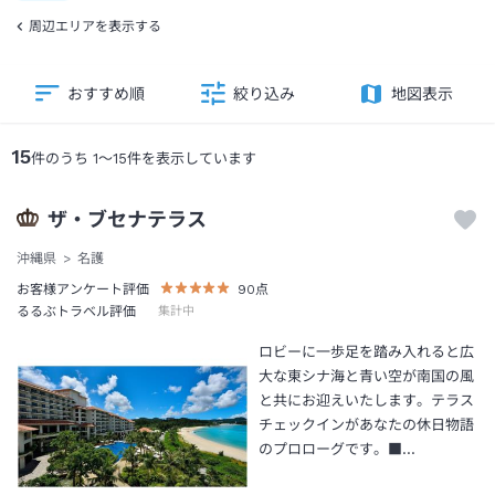
周辺エリアを表示する
おすすめ順
絞り込み
地図表示
15
件のうち
1
～
15
件を表示しています
ザ・ブセナテラス
沖縄県
名護
お客様アンケート評価
90
点
るるぶトラベル評価
集計中
ロビーに一歩足を踏み入れると広
大な東シナ海と青い空が南国の風
と共にお迎えいたします。テラス
チェックインがあなたの休日物語
のプロローグです。■…