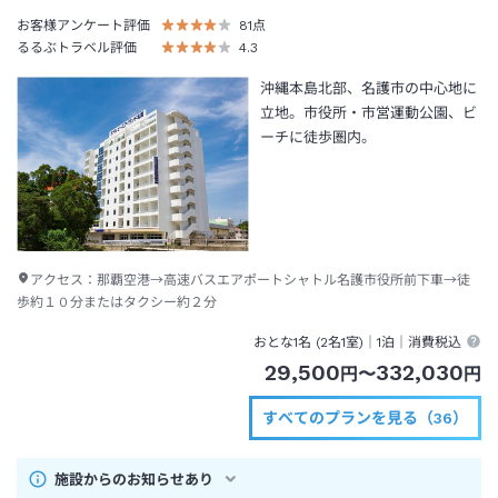
お客様アンケート評価
81
点
るるぶトラベル評価
4.3
沖縄本島北部、名護市の中心地に
立地。市役所・市営運動公園、ビ
ーチに徒歩圏内。
アクセス：
那覇空港→高速バスエアポートシャトル名護市役所前下車→徒
歩約１０分またはタクシー約２分
おとな1名 (
2
名1室)｜
1泊
｜消費税込
29,500
332,030
円
〜
円
すべてのプランを見る（36）
施設からのお知らせあり