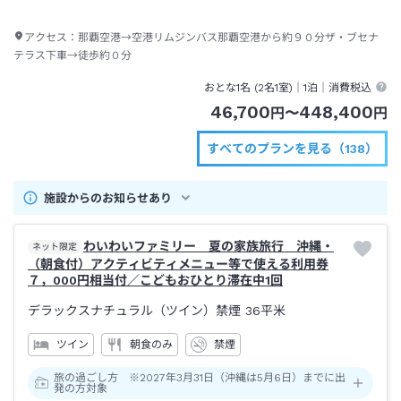
アクセス：
那覇空港→空港リムジンバス那覇空港から約９０分ザ・ブセナ
テラス下車→徒歩約０分
おとな1名 (
2
名1室)｜
1泊
｜消費税込
46,700
448,400
円
〜
円
すべてのプランを見る（138）
施設からのお知らせあり
わいわいファミリー 夏の家族旅行 沖縄・
ネット限定
（朝食付）アクティビティメニュー等で使える利用券
７，000円相当付／こどもおひとり滞在中1回
デラックスナチュラル（ツイン）禁煙
36平米
ツイン
朝食のみ
禁煙
旅の過ごし方 ※2027年3月31日（沖縄は5月6日）までに出
発の方対象