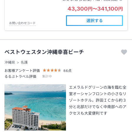
43,300
341,100
円
〜
円
選択する
お問い合わせコード
ベストウェスタン沖縄幸喜ビーチ
沖縄県
名護
お客様アンケート評価
86
点
るるぶトラベル評価
集計中
エメラルドグリーンの海を臨む全
室オーシャンフロントの小さなリ
ゾートホテル。許田ＩＣから約３
分と北部だけでなく中南部へのア
クセスも大変便利です