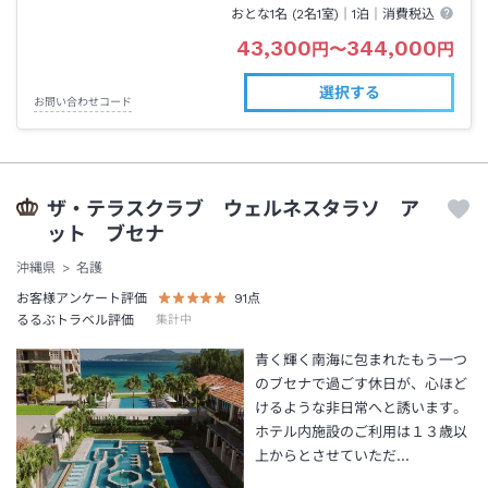
おとな1名 (
2
名1室)｜
1泊
｜消費税込
43,300
344,000
円
〜
円
選択する
お問い合わせコード
ザ・テラスクラブ ウェルネスタラソ ア
ット ブセナ
沖縄県
名護
お客様アンケート評価
91
点
るるぶトラベル評価
集計中
青く輝く南海に包まれたもう一つ
のブセナで過ごす休日が、心ほど
けるような非日常へと誘います。
ホテル内施設のご利用は１３歳以
上からとさせていただ…