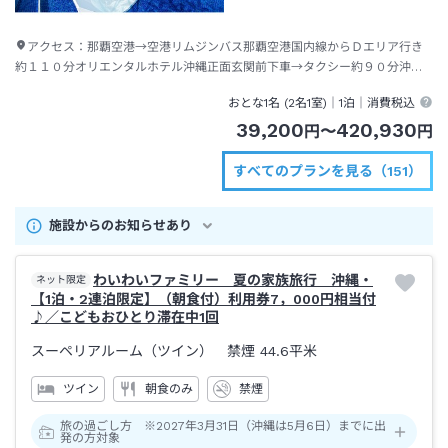
アクセス：
那覇空港→空港リムジンバス那覇空港国内線からＤエリア行き
約１１０分オリエンタルホテル沖縄正面玄関前下車→タクシー約９０分沖縄
エアポートシャトルかりゆしビーチ下車（送迎あり）到着後にホテル連絡要
おとな1名 (
2
名1室)｜
1泊
｜消費税込
39,200
420,930
円
〜
円
すべてのプランを見る（151）
施設からのお知らせあり
わいわいファミリー 夏の家族旅行 沖縄・
ネット限定
【1泊・2連泊限定】（朝食付）利用券7，000円相当付
♪／こどもおひとり滞在中1回
スーペリアルーム（ツイン） 禁煙
44.6平米
ツイン
朝食のみ
禁煙
旅の過ごし方 ※2027年3月31日（沖縄は5月6日）までに出
発の方対象