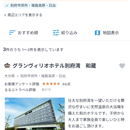
別府市郊外・城島高原・日出
周辺エリアを表示する
おすすめ順
絞り込み
地図表示
3
件のうち
1
～
3
件を表示しています
グランヴィリオホテル別府湾 和蔵
大分県
別府市郊外・城島高原・日出
お客様アンケート評価
86
点
るるぶトラベル評価
集計中
壮大な別府湾を一望いただける贅
沢な佇まいに天然温泉の大浴場を
備えた和のホテルです。子供から
大人まで家族全員で楽しいひと時
をお過ごし頂けます。