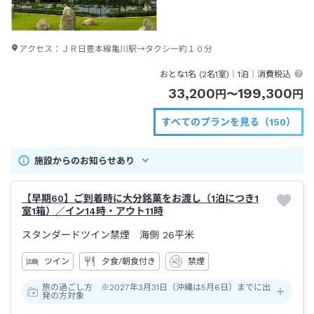
アクセス：
ＪＲ日豊本線亀川駅→タクシー約１０分
おとな1名 (
2
名1室)｜
1泊
｜消費税込
33,200
199,300
円
〜
円
すべてのプランを見る（150）
施設からのお知らせあり
【早期60】ご到着時に大分銘菓をお渡し（1泊につき1
室1箱）／イン14時・アウト11時
スタンダードツイン禁煙 海側
26平米
ツイン
夕食/朝食付き
禁煙
旅の過ごし方 ※2027年3月31日（沖縄は5月6日）までに出
発の方対象