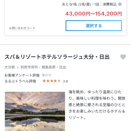
おとな1名 (
2
名1室)｜
1泊
｜消費税込
43,000
154,200
円
〜
円
選択する
お問い合わせコード
スパ＆リゾートホテルソラージュ大分・日出
大分県
別府市郊外・城島高原・日出
お客様アンケート評価
集計中
るるぶトラベル評価
3.6
海を眺め、ゆったり温泉にひた
り、美味しい料理を味わう。開放
感と絶景に癒される至福のひとと
きをお楽しみいただけるホテル＆
リゾート。