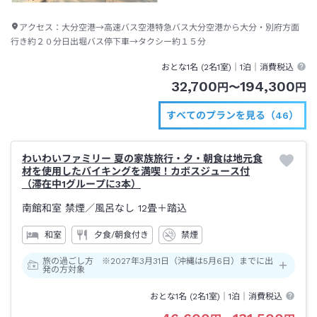
アクセス：
大分空港→高速バス空港特急バス大分空港から大分・別府方面
行き約２０分日出堀バス停下車→タクシー約１５分
おとな1名 (
2
名1室)｜
1泊
｜消費税込
32,700
194,300
円
〜
円
すべてのプランを見る（46）
わいわいファミリー 夏の家族旅行・夕・朝食は地元食
材を使用したバイキングを満喫！カボスジュース付
（滞在中1グループに3本）
南館和室 禁煙
／風呂なし
12畳＋踏込
和室
夕食/朝食付き
禁煙
旅の過ごし方 ※2027年3月31日（沖縄は5月6日）までに出
発の方対象
おとな1名 (
2
名1室)｜
1泊
｜消費税込