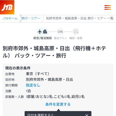
ツアー
JTBホーム
別府 旅行・ツアー
別府市郊外・城島高原・日出 旅行・ツアー 一覧
航空/宿泊施設
宿泊プラン
確認・変更
別府市郊外・城島高原・日出（飛行機＋ホテ
ル） パック・ツアー・旅行
現在の表示条件
東京（すべて）
出発地
別府市郊外・城島高原・日出
目的地
指定なし
旅行期間
1
泊
泊数
1部屋/おとな2名,こども0名,幼児0名
部屋数・人数
条件を変更する
日付を選択すると、