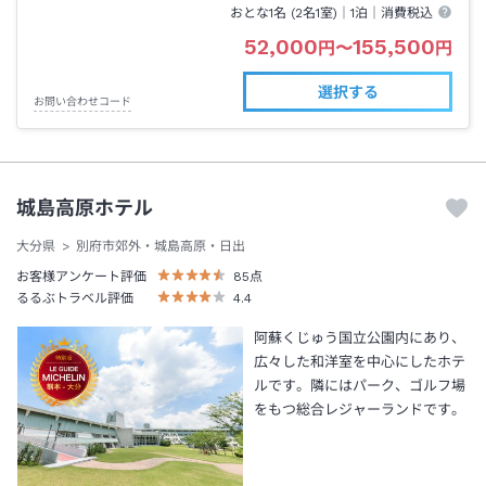
おとな1名 (
2
名1室)｜
1泊
｜消費税込
52,000
155,500
円
〜
円
選択する
お問い合わせコード
城島高原ホテル
大分県
別府市郊外・城島高原・日出
お客様アンケート評価
85
点
るるぶトラベル評価
4.4
阿蘇くじゅう国立公園内にあり、
広々した和洋室を中心にしたホテ
ルです。隣にはパーク、ゴルフ場
をもつ総合レジャーランドです。