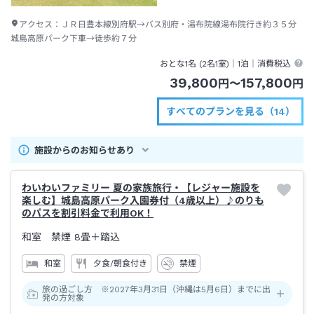
アクセス：
ＪＲ日豊本線別府駅→バス別府・湯布院線湯布院行き約３５分
城島高原パーク下車→徒歩約７分
おとな1名 (
2
名1室)｜
1泊
｜消費税込
39,800
157,800
円
〜
円
すべてのプランを見る（14）
施設からのお知らせあり
わいわいファミリー 夏の家族旅行・【レジャー施設を
楽しむ】城島高原パーク入園券付（4歳以上）♪のりも
のパスを割引料金で利用OK！
和室 禁煙
8畳＋踏込
和室
夕食/朝食付き
禁煙
旅の過ごし方 ※2027年3月31日（沖縄は5月6日）までに出
発の方対象