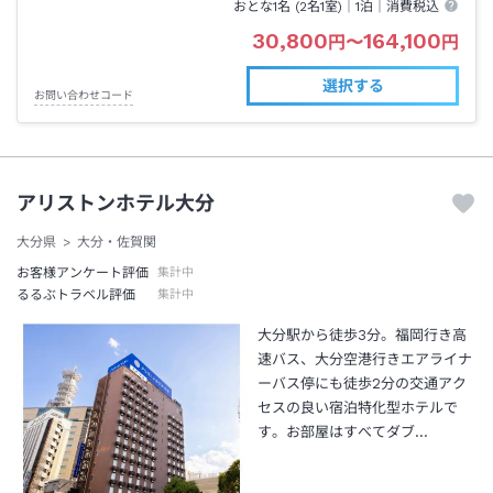
おとな1名 (
2
名1室)｜
1泊
｜消費税込
30,800
164,100
円
〜
円
選択する
お問い合わせコード
アリストンホテル大分
大分県
大分・佐賀関
お客様アンケート評価
集計中
るるぶトラベル評価
集計中
大分駅から徒歩3分。福岡行き高
速バス、大分空港行きエアライナ
ーバス停にも徒歩2分の交通アク
セスの良い宿泊特化型ホテルで
す。お部屋はすべてダブ…