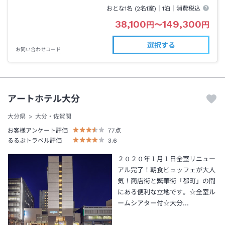
おとな1名 (
2
名1室)｜
1泊
｜消費税込
38,100
149,300
円
〜
円
選択する
お問い合わせコード
アートホテル大分
大分県
大分・佐賀関
お客様アンケート評価
77
点
るるぶトラベル評価
3.6
２０２０年１月１日全室リニュー
アル完了！朝食ビュッフェが大人
気！商店街と繁華街「都町」の間
にある便利な立地です。☆全室ル
ームシアター付☆大分…