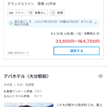
デラックスツイン 禁煙
32平米
ツイン
食事なし
禁煙
旅の過ごし方 ※2027年3月31日（沖縄は5月6日）までに出
発の方対象
おとな1名 (
2
名1室)｜
1泊
｜消費税込
33,100
164,700
円
〜
円
選択する
お問い合わせコード
アパホテル〈大分駅前〉
大分県
大分・佐賀関
お客様アンケート評価
対象外
るるぶトラベル評価
集計中
ＪＲ大分駅から徒歩約２分。最上