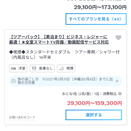
29,100
173,100
円
〜
円
すべてのプランを見る（40）
【ツアーパック】【素泊まり】ビジネス・レジャーに
最適！★全室スマートTV完備／動画配信サービス対応
◆喫煙◆スタンダードセミダブル ツアー専用
／シャワー付
（内風呂なし）
14平米
洋室
食事なし
喫煙
旅の過ごし方 ※2027年3月31日（沖縄は5月6日）までに出
発の方対象
おとな1名 (
2
名1室)｜
1泊
｜消費税込
29,100
159,300
円
〜
円
選択する
お問い合わせコード