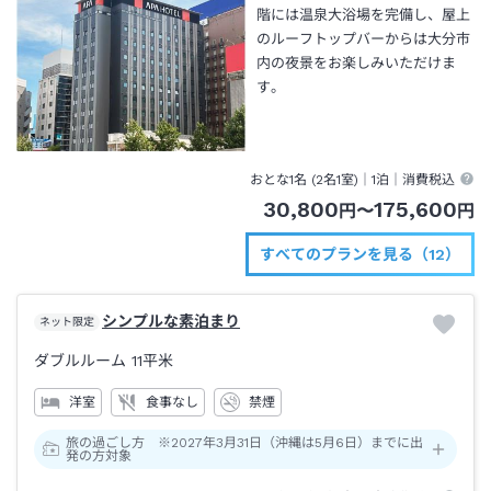
階には温泉大浴場を完備し、屋上
のルーフトップバーからは大分市
内の夜景をお楽しみいただけま
す。
おとな1名 (
2
名1室)｜
1泊
｜消費税込
30,800
175,600
円
〜
円
すべてのプランを見る（12）
シンプルな素泊まり
ネット限定
ダブルルーム
11平米
洋室
食事なし
禁煙
旅の過ごし方 ※2027年3月31日（沖縄は5月6日）までに出
発の方対象