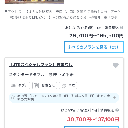
アクセス：
【ＪＲ大分駅府内中央口（北口）を出て徒歩約１０分！アーケ
ードを歩けば雨の日も安心！】大分空港から約６０分→荷揚町下車→徒歩約
３分、または大分駅からタクシーで約３分
おとな1名 (
2
名1室)｜
1泊
｜消費税込
29,700
165,500
円
〜
円
すべてのプランを見る（25）
【JTBスペシャルプラン】食事なし
スタンダードダブル 禁煙
14.9平米
ダブル
食事なし
禁煙
旅の過ごし方 ※2027年3月31日（沖縄は5月6日）までに出
発の方対象
おとな1名 (
2
名1室)｜
1泊
｜消費税込
30,700
137,100
円
〜
円