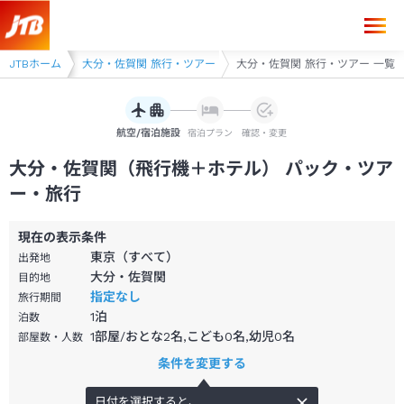
 旅行・ツアー
JTBホーム
大分・佐賀関 旅行・ツアー
大分・佐賀関 旅行・ツアー 一覧
航空/宿泊施設
宿泊プラン
確認・変更
大分・佐賀関（飛行機＋ホテル） パック・ツア
ー・旅行
現在の表示条件
東京（すべて）
出発地
大分・佐賀関
目的地
指定なし
旅行期間
1
泊
泊数
1部屋/おとな2名,こども0名,幼児0名
部屋数・人数
条件を変更する
日付を選択すると、