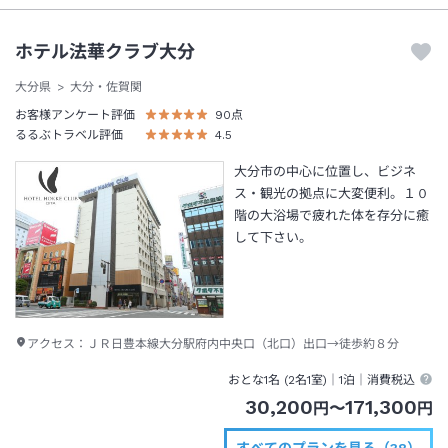
ホテル法華クラブ大分
大分県
大分・佐賀関
お客様アンケート評価
90
点
るるぶトラベル評価
4.5
大分市の中心に位置し、ビジネ
ス・観光の拠点に大変便利。１０
階の大浴場で疲れた体を存分に癒
して下さい。
アクセス：
ＪＲ日豊本線大分駅府内中央口（北口）出口→徒歩約８分
おとな1名 (
2
名1室)｜
1泊
｜消費税込
30,200
171,300
円
〜
円
すべてのプランを見る（38）