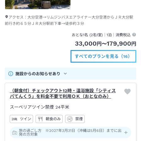
アクセス：
大分空港→リムジンバスエアライナー大分空港からＪＲ大分駅
前行き約６５分ＪＲ大分駅前下車→徒歩約３分
おとな1名 (
2
名1室)｜
1泊
｜消費税込
33,000
179,900
円
〜
円
すべてのプランを見る（16）
施設からのお知らせあり
（朝食付）チェックアウト12時・温浴施設「シティス
パてんくう」を料金不要で利用ＯＫ（おとなのみ）
スーペリアツイン禁煙
24平米
ツイン
朝食のみ
禁煙
旅の過ごし方 ※2027年3月31日（沖縄は5月6日）までに出
発の方対象