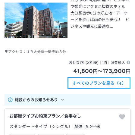
や観光にアクセス抜群のホテル
大分駅徒歩8分の好立地！アーケ
ードを歩けば雨の日も安心！ ビ
ジネスや観光に最適な…
アクセス：
ＪＲ大分駅→徒歩約８分
おとな1名 (
2
名1室)｜
1泊
｜消費税込
41,800
173,900
円
〜
円
すべてのプランを見る（4）
施設からのお知らせあり
お部屋タイプお約束プラン／食事なし
スタンダートタイプ（シングル） 禁煙
18.2平米