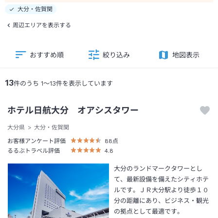
大分・佐賀関
周辺エリアを表示する
おすすめ順
絞り込み
地図表示
13
件のうち
1
～
13
件を表示しています
ホテル日航大分 オアシスタワー
大分県
大分・佐賀関
お客様アンケート評価
88
点
るるぶトラベル評価
4.8
大分のランドマークタワーとし
て、最新設備を備えたシティホテ
ルです。ＪＲ大分駅より徒歩１０
分の距離にあり、ビジネス・観光
の拠点として最適です。