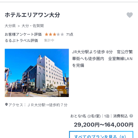
ホテルエリアワン大分
大分県
大分・佐賀関
お客様アンケート評価
71
点
るるぶトラベル評価
集計中
JR大分駅より徒歩 8分 官公庁繁
華街へも徒歩圏内 全室無線LAN
を完備
アクセス：
ＪＲ大分駅→徒歩約７分
おとな1名 (
2
名1室)｜
1泊
｜消費税込
29,200
164,000
円
〜
円
すべてのプランを見る（8）