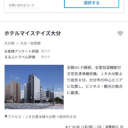
選択する
お問い合わせコード
ホテルマイステイズ大分
大分県
大分・佐賀関
お客様アンケート評価
集計中
るるぶトラベル評価
集計中
全館Wi-Fi接続、全室加湿機能付
き空気清浄機完備。ＪＲ大分駅よ
り徒歩８分。大分市の中心エリア
に位置し、ビジネス・観光の拠点
に最適。
アクセス：
ＪＲ日豊本線大分駅→徒歩約８分
おとな1名 (
2
名1室)｜
1泊
｜消費税込