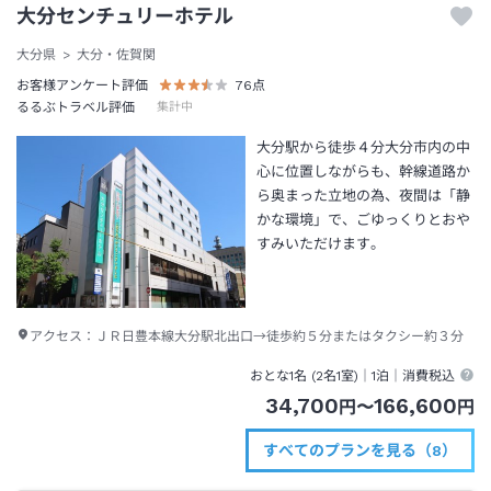
大分センチュリーホテル
大分県
大分・佐賀関
お客様アンケート評価
76
点
るるぶトラベル評価
集計中
大分駅から徒歩４分大分市内の中
心に位置しながらも、幹線道路か
ら奥まった立地の為、夜間は「静
かな環境」で、ごゆっくりとおや
すみいただけます。
アクセス：
ＪＲ日豊本線大分駅北出口→徒歩約５分またはタクシー約３分
おとな1名 (
2
名1室)｜
1泊
｜消費税込
34,700
166,600
円
〜
円
すべてのプランを見る（8）