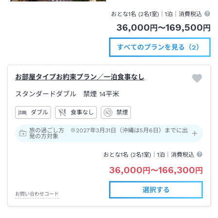
おとな1名 (
2
名1室)｜
1泊
｜消費税込
36,000
169,500
円
〜
円
すべてのプランを見る（2）
お部屋タイプお約束プラン／一泊食事なし
スタンダードダブル 禁煙
14平米
ダブル
食事なし
禁煙
旅の過ごし方 ※2027年3月31日（沖縄は5月6日）までに出
発の方対象
おとな1名 (
2
名1室)｜
1泊
｜消費税込
36,000
166,300
円
〜
円
選択する
お問い合わせコード