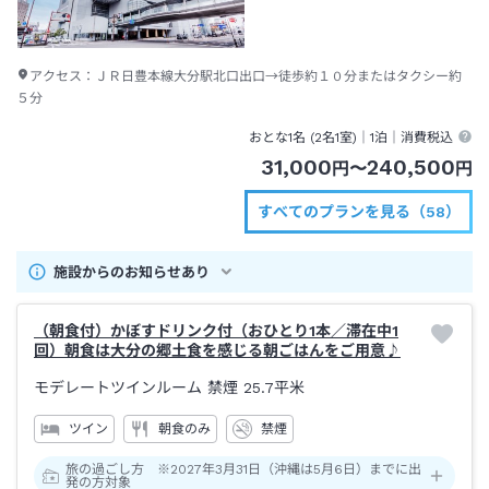
アクセス：
ＪＲ日豊本線大分駅北口出口→徒歩約１０分またはタクシー約
５分
おとな1名 (
2
名1室)｜
1泊
｜消費税込
31,000
240,500
円
〜
円
すべてのプランを見る（58）
施設からのお知らせあり
（朝食付）かぼすドリンク付（おひとり1本／滞在中1
回）朝食は大分の郷土食を感じる朝ごはんをご用意♪
モデレートツインルーム 禁煙
25.7平米
ツイン
朝食のみ
禁煙
旅の過ごし方 ※2027年3月31日（沖縄は5月6日）までに出
発の方対象