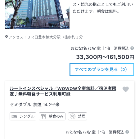
ス・観光の拠点としてもご利用い
ただけます。朝食は無料。
アクセス：
ＪＲ日豊本線大分駅→徒歩約３分
おとな1名 (
2
名1室)｜
1泊
｜消費税込
33,300
161,500
円
〜
円
すべてのプランを見る（2）
ルートインスペシャル／WOWOW全室無料／宿泊者限
定♪無料朝食サービス利用可能
セミダブル 禁煙
14.2平米
シングル
朝食のみ
禁煙
おとな1名 (
2
名1室)｜
1泊
｜消費税込