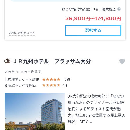
おとな1名 (
2
名1室)｜
1泊
｜消費税込
36,900
174,800
円
〜
円
選択する
お問い合わせコード
ＪＲ九州ホテル ブラッサム大分
大分県
大分・佐賀関
お客様アンケート評価
92
点
るるぶトラベル評価
4.8
JR大分駅より徒歩0分！「ななつ
星in九州」のデザイナー水戸岡鋭
治氏による和テイスト空間が魅
力。地上80mに位置する屋上露天
風呂「CITY …