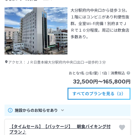
大分駅府内中央口から徒歩３分。
１階にはコンビニがあり利便性抜
群。全室Wi-fi完備！別府までＪ
Ｒで１０分程度。周辺には飲食店
多数あり。
アクセス：
ＪＲ日豊本線大分駅府内中央口出口→徒歩約３分
おとな1名 (
2
名1室)｜
1泊
｜消費税込
32,500
165,800
円
〜
円
すべてのプランを見る（2）
施設からのお知らせあり
【タイムセール】【パッケージ】 朝食バイキング付
プラン♪