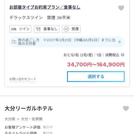
お部屋タイプお約束プラン／食事なし
デラックスツイン 禁煙
28平米
ツイン
食事なし
禁煙
旅の過ごし方 ※2027年3月31日（沖縄は5月6日）までに出
発の方対象
おとな1名 (
2
名1室)｜
1泊
｜消費税込
34,700
164,900
円
〜
円
選択する
お問い合わせコード
大分リーガルホテル
大分県
大分・佐賀関
お客様アンケート評価
集計中
るるぶトラベル評価
集計中