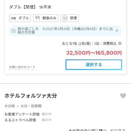
ダブル【禁煙】
18平米
ダブル
朝食のみ
禁煙
旅の過ごし方 ※2027年3月31日（沖縄は5月6日）までに出
発の方対象
おとな1名 (
2
名1室)｜
1泊
｜消費税込
32,500
165,800
円
〜
円
選択する
お問い合わせコード
ホテルフォルツァ大分
大分県
大分・佐賀関
お客様アンケート評価
集計中
るるぶトラベル評価
集計中
大分市の中心部に建つ、ビジネス