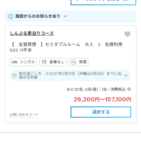
施設からのお知らせあり
しんぷる素泊りコース
【 全室禁煙 】セミダブルルーム 大人 2 名様利用
SD2
11平米
シングル
食事なし
禁煙
旅の過ごし方 ※2027年3月31日（沖縄は5月6日）までに出
発の方対象
おとな1名 (
2
名1室)｜
1泊
｜消費税込
29,200
157,100
円
〜
円
選択する
お問い合わせコード