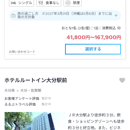
シングル
食事なし
禁煙
旅の過ごし方 ※2027年3月31日（沖縄は5月6日）までに出
発の方対象
おとな1名 (
2
名1室)｜
1泊
｜消費税込
41,800
167,900
円
〜
円
選択する
お問い合わせコード
ホテルルートイン大分駅前
大分県
大分・佐賀関
お客様アンケート評価
集計中
るるぶトラベル評価
集計中
ＪＲ大分駅より徒歩約３分。飲
食・ショッピングゾーンへも徒歩
約３分と好立地。また、ビジネ