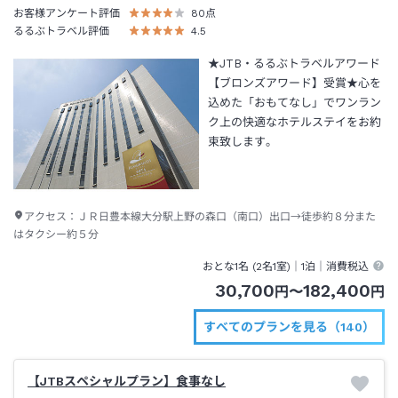
お客様アンケート評価
80
点
るるぶトラベル評価
4.5
★JTB・るるぶトラベルアワード
【ブロンズアワード】受賞★心を
込めた「おもてなし」でワンラン
ク上の快適なホテルステイをお約
束致します。
アクセス：
ＪＲ日豊本線大分駅上野の森口（南口）出口→徒歩約８分また
はタクシー約５分
おとな1名 (
2
名1室)｜
1泊
｜消費税込
30,700
182,400
円
〜
円
すべてのプランを見る（140）
【JTBスペシャルプラン】食事なし