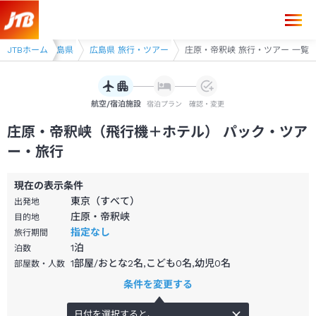
JTBホーム
中国
広島県
広島県 旅行・ツアー
庄原・帝釈峡 旅行・ツアー 一覧
航空/宿泊施設
宿泊プラン
確認・変更
庄原・帝釈峡（飛行機＋ホテル） パック・ツア
ー・旅行
現在の表示条件
東京（すべて）
出発地
庄原・帝釈峡
目的地
指定なし
旅行期間
1
泊
泊数
1部屋/おとな2名,こども0名,幼児0名
部屋数・人数
条件を変更する
日付を選択すると、