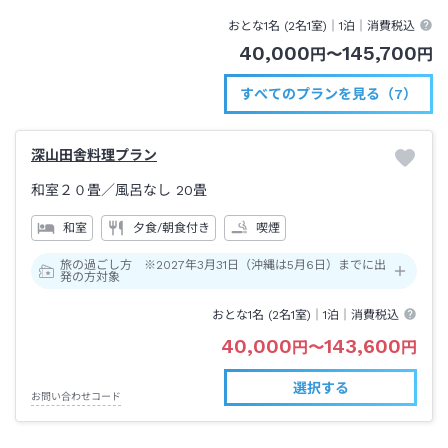
おとな1名 (
2
名1室)｜
1泊
｜消費税込
40,000
145,700
円
〜
円
すべてのプランを見る（7）
深山田舎料理プラン
和室２０畳
／風呂なし
20畳
和室
夕食/朝食付き
喫煙
旅の過ごし方 ※2027年3月31日（沖縄は5月6日）までに出
発の方対象
おとな1名 (
2
名1室)｜
1泊
｜消費税込
40,000
143,600
円
〜
円
選択する
お問い合わせコード