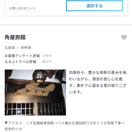
選択する
お問い合わせコード
角屋旅館
広島県
帝釈峡
お客様アンケート評価
対象外
るるぶトラベル評価
集計中
四季折々、豊かな帝釈の恵みを味
わいながら、清流の音に心を癒
す。素朴で心温まる里の宿でござ
います。
アクセス：
ＪＲ芸備線東城駅→バス備北交通始終行き約２５分角屋下車→
徒歩約０分