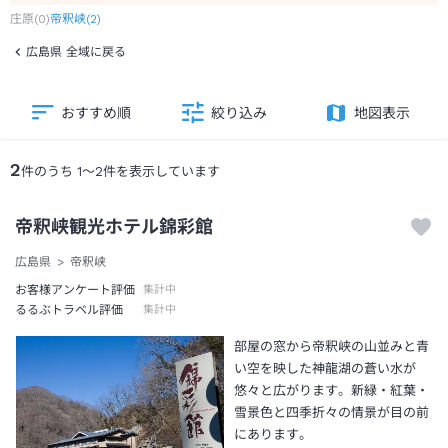
庄原
(
0
)
帝釈峡
(
2
)
広島県 全域に戻る
おすすめ順
絞り込み
地図表示
2
件のうち
1
～
2
件を表示しています
帝釈峡観光ホテル錦彩館
広島県
帝釈峡
お客様アンケート評価
集計中
るるぶトラベル評価
集計中
部屋の窓から帝釈峡の山並みと青
い空を映した神龍湖の蒼い水が
悠々と広がります。新緑・紅葉・
雪景色と四季折々の情景が目の前
にあります。