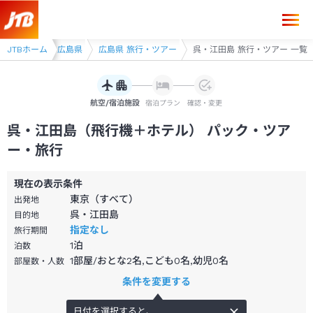
ー
JTBホーム
中国
広島県
広島県 旅行・ツアー
呉・江田島 旅行・ツアー 一覧
航空/宿泊施設
宿泊プラン
確認・変更
呉・江田島（飛行機＋ホテル） パック・ツア
ー・旅行
現在の表示条件
東京（すべて）
出発地
呉・江田島
目的地
指定なし
旅行期間
1
泊
泊数
1部屋/おとな2名,こども0名,幼児0名
部屋数・人数
条件を変更する
日付を選択すると、