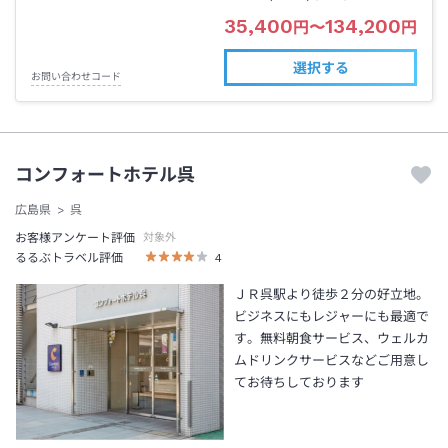
35,400
134,200
円
〜
円
選択する
お問い合わせコード
コンフォートホテル呉
広島県
呉
お客様アンケート評価
対象外
るるぶトラベル評価
4
ＪＲ呉駅より徒歩２分の好立地。
ビジネスにもレジャーにも最適で
す。無料朝食サービス、ウェルカ
ムドリンクサービスなどご用意し
てお待ちしております