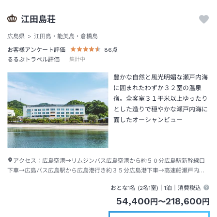
江田島荘
広島県
江田島・能美島・倉橋島
お客様アンケート評価
86
点
るるぶトラベル評価
集計中
豊かな自然と風光明媚な瀬戸内海
に囲まれたわずか３２室の温泉
宿。全客室３１平米以上ゆったり
とした造りで穏やかな瀬戸内海に
面したオーシャンビュー
アクセス：
広島空港→リムジンバス広島空港から約５０分広島駅新幹線口
下車→広島バス広島駅から広島港行き約３５分広島港下車→高速船瀬戸内シ
ーライン能美（高田・中町）行き約３０分中町港下船→徒歩約１２分または
おとな1名 (
2
名1室)｜
1泊
｜消費税込
タクシー約３分
54,400
218,600
円
〜
円