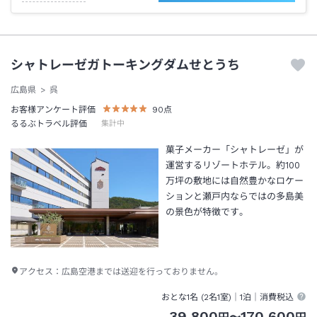
シャトレーゼガトーキングダムせとうち
広島県
呉
お客様アンケート評価
90
点
るるぶトラベル評価
集計中
菓子メーカー「シャトレーゼ」が
運営するリゾートホテル。約100
万坪の敷地には自然豊かなロケー
ションと瀬戸内ならではの多島美
の景色が特徴です。
アクセス：
広島空港までは送迎を行っておりません。
おとな1名 (
2
名1室)｜
1泊
｜消費税込
39,800
170,600