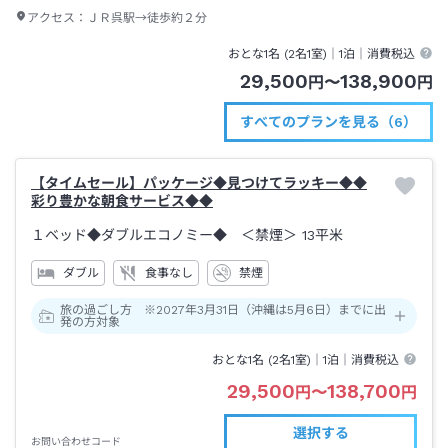
アクセス：
ＪＲ呉駅→徒歩約２分
おとな1名 (
2
名1室)｜
1泊
｜消費税込
29,500
138,900
円
〜
円
すべてのプランを見る（6）
【タイムセール】パッケージ◆見つけてラッキー◆◆
彩り豊かな朝食サービス◆◆
１ベッド◆ダブルエコノミー◆ ＜禁煙＞
13平米
ダブル
食事なし
禁煙
旅の過ごし方 ※2027年3月31日（沖縄は5月6日）までに出
発の方対象
おとな1名 (
2
名1室)｜
1泊
｜消費税込
29,500
138,700
円
〜
円
選択する
お問い合わせコード