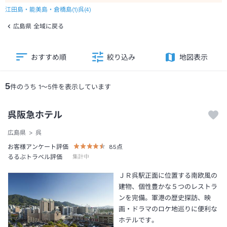
江田島・能美島・倉橋島
(
1
)
呉
(
4
)
広島県 全域に戻る
おすすめ順
絞り込み
地図表示
5
件のうち
1
～
5
件を表示しています
呉阪急ホテル
広島県
呉
お客様アンケート評価
85
点
るるぶトラベル評価
集計中
ＪＲ呉駅正面に位置する南欧風の
建物、個性豊かな５つのレストラ
ンを完備。軍港の歴史探訪、映
画・ドラマのロケ地巡りに便利な
ホテルです。