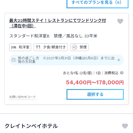
すべてのプランを見る（5）
最大22時間ステイ！レストランにてワンドリンク付
（滞在中1回）
スタンダード和洋室B 禁煙
／風呂なし
33平米
和洋室
夕食/朝食付き
禁煙
旅の過ごし方 ※2027年3月31日（沖縄は5月6日）までに出
発の方対象
おとな1名 (
2
名1室)｜
1泊
｜消費税込
54,400
178,000
円
〜
円
選択する
お問い合わせコード
クレイトンベイホテル