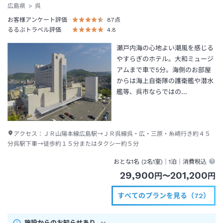
広島県
呉
お客様アンケート評価
87
点
るるぶトラベル評価
4.8
瀬戸内海の心地よい潮風を感じる
やすらぎのホテル。大和ミュージ
アムまで車で5分。海側のお部屋
からは海上自衛隊の護衛艦や潜水
艦等、呉市ならではの…
アクセス：
ＪＲ山陽本線広島駅→ＪＲ呉線呉・広・三原・糸崎行き約４５
分呉駅下車→徒歩約１５分またはタクシー約５分
おとな1名 (
2
名1室)｜
1泊
｜消費税込
29,900
201,200
円
〜
円
すべてのプランを見る（72）
施設からのお知らせあり