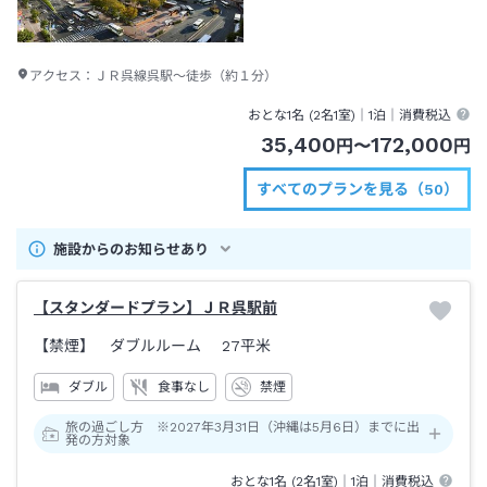
アクセス：
ＪＲ呉線呉駅～徒歩（約１分）
おとな1名 (
2
名1室)｜
1泊
｜消費税込
35,400
172,000
円
〜
円
すべてのプランを見る（50）
施設からのお知らせあり
【スタンダードプラン】ＪＲ呉駅前
【禁煙】 ダブルルーム
27平米
ダブル
食事なし
禁煙
旅の過ごし方 ※2027年3月31日（沖縄は5月6日）までに出
発の方対象
おとな1名 (
2
名1室)｜
1泊
｜消費税込