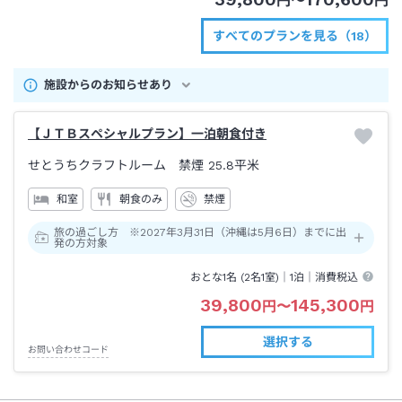
円
〜
円
すべてのプランを見る（18）
施設からのお知らせあり
【ＪＴＢスペシャルプラン】一泊朝食付き
せとうちクラフトルーム 禁煙
25.8平米
和室
朝食のみ
禁煙
旅の過ごし方 ※2027年3月31日（沖縄は5月6日）までに出
発の方対象
おとな1名 (
2
名1室)｜
1泊
｜消費税込
39,800
145,300
円
〜
円
選択する
お問い合わせコード