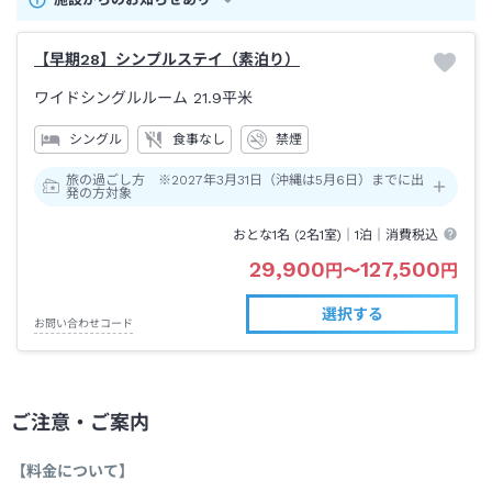
【早期28】シンプルステイ（素泊り）
ワイドシングルルーム
21.9平米
シングル
食事なし
禁煙
旅の過ごし方 ※2027年3月31日（沖縄は5月6日）までに出
発の方対象
おとな1名 (
2
名1室)｜
1泊
｜消費税込
29,900
127,500
円
〜
円
選択する
お問い合わせコード
ご注意・ご案内
【料金について】