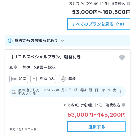
おとな1名 (
2
名1室)｜
1泊
｜消費税込
53,000
160,500
円
〜
円
すべてのプランを見る（10）
施設からのお知らせあり
【ＪＴＢスペシャルプラン】朝食付き
和室 禁煙
12.5畳＋踏込
和室
朝食のみ
禁煙
旅の過ごし方 ※2027年3月31日（沖縄は5月6日）までに出
発の方対象
おとな1名 (
2
名1室)｜
1泊
｜消費税込
53,000
145,200
円
〜
円
選択する
お問い合わせコード