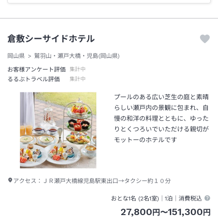
倉敷シーサイドホテル
岡山県
鷲羽山・瀬戸大橋・児島(岡山県)
お客様アンケート評価
集計中
るるぶトラベル評価
集計中
プールのある広い芝生の庭と素晴
らしい瀬戸内の景観に包まれ、自
慢の和洋の料理とともに、ゆった
りとくつろいでいただける親切が
モットーのホテルです
アクセス：
ＪＲ瀬戸大橋線児島駅東出口→タクシー約１０分
おとな1名 (
2
名1室)｜
1泊
｜消費税込
27,800
151,300
円
〜
円