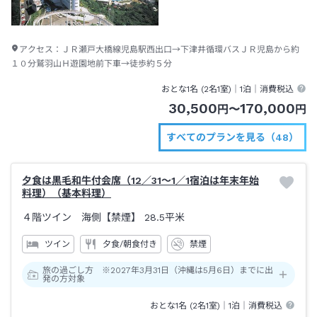
アクセス：
ＪＲ瀬戸大橋線児島駅西出口→下津井循環バスＪＲ児島から約
１０分鷲羽山Ｈ遊園地前下車→徒歩約５分
おとな1名 (
2
名1室)｜
1泊
｜消費税込
30,500
170,000
円
〜
円
すべてのプランを見る（48）
夕食は黒毛和牛付会席（12／31～1／1宿泊は年末年始
料理）（基本料理）
４階ツイン 海側【禁煙】
28.5平米
ツイン
夕食/朝食付き
禁煙
旅の過ごし方 ※2027年3月31日（沖縄は5月6日）までに出
発の方対象
おとな1名 (
2
名1室)｜
1泊
｜消費税込