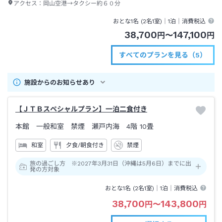
アクセス：
岡山空港→タクシー約６０分
おとな1名 (
2
名1室)｜
1泊
｜消費税込
38,700
147,100
円
〜
円
すべてのプランを見る（5）
施設からのお知らせあり
【ＪＴＢスペシャルプラン】一泊二食付き
本館 一般和室 禁煙 瀬戸内海 4階
10畳
和室
夕食/朝食付き
禁煙
旅の過ごし方 ※2027年3月31日（沖縄は5月6日）までに出
発の方対象
おとな1名 (
2
名1室)｜
1泊
｜消費税込
38,700
143,800
円
〜
円