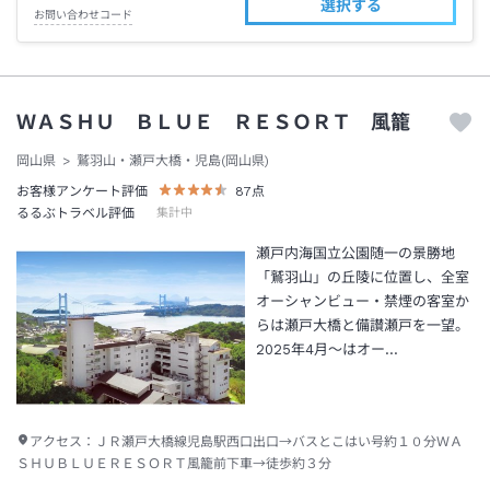
選択する
お問い合わせコード
ＷＡＳＨＵ ＢＬＵＥ ＲＥＳＯＲＴ 風籠
岡山県
鷲羽山・瀬戸大橋・児島(岡山県)
お客様アンケート評価
87
点
るるぶトラベル評価
集計中
瀬戸内海国立公園随一の景勝地
「鷲羽山」の丘陵に位置し、全室
オーシャンビュー・禁煙の客室か
らは瀬戸大橋と備讃瀬戸を一望。
2025年4月～はオー…
アクセス：
ＪＲ瀬戸大橋線児島駅西口出口→バスとこはい号約１０分ＷＡ
ＳＨＵＢＬＵＥＲＥＳＯＲＴ風籠前下車→徒歩約３分