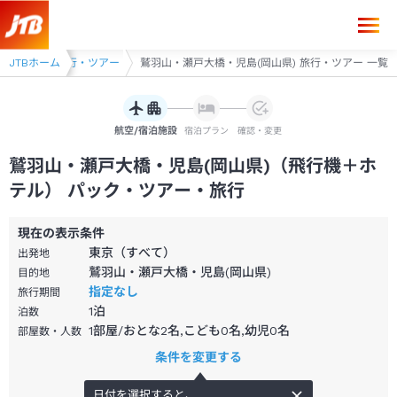
・瀬戸大橋 旅行・ツアー
JTBホーム
鷲羽山・瀬戸大橋・児島(岡山県) 旅行・ツアー 一覧
航空/宿泊施設
宿泊プラン
確認・変更
鷲羽山・瀬戸大橋・児島(岡山県)（飛行機＋ホ
テル） パック・ツアー・旅行
現在の表示条件
東京（すべて）
出発地
鷲羽山・瀬戸大橋・児島(岡山県)
目的地
指定なし
旅行期間
1
泊
泊数
1部屋/おとな2名,こども0名,幼児0名
部屋数・人数
条件を変更する
日付を選択すると、