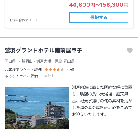
46,600
158,300
円
〜
円
選択する
お問い合わせコード
鷲羽グランドホテル備前屋甲子
岡山県
鷲羽山・瀬戸大橋・児島(岡山県)
お客様アンケート評価
82
点
るるぶトラベル評価
集計中
瀬戸内海に面した閑静な岬に位置
し、眺望の良い大浴場、露天風
呂、地元水揚げの旬の素材を活か
した海の幸会席料理。心をこめて
お迎えいたします。