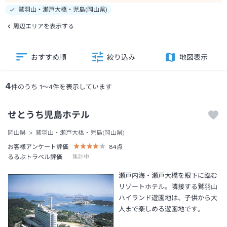
鷲羽山・瀬戸大橋・児島(岡山県)
周辺エリアを表示する
おすすめ順
絞り込み
地図表示
4
件のうち
1
～
4
件を表示しています
せとうち児島ホテル
岡山県
鷲羽山・瀬戸大橋・児島(岡山県)
お客様アンケート評価
84
点
るるぶトラベル評価
集計中
瀬戸内海・瀬戸大橋を眼下に臨む
リゾートホテル。隣接する鷲羽山
ハイランド遊園地は、子供から大
人まで楽しめる遊園地です。