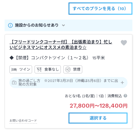
すべてのプランを見る（10）
施設からのお知らせあり
【フリードリンクコーナー付】【出張素泊まり】忙し
いビジネスマンにオススメの素泊まり☆
◆【禁煙】コンパクトツイン（１～２名）
15平米
ツイン
食事なし
禁煙
旅の過ごし方 ※2027年3月31日（沖縄は5月6日）までに出
発の方対象
おとな1名 (
2
名1室)｜
1泊
｜消費税込
27,800
128,400
円
〜
円
選択する
お問い合わせコード