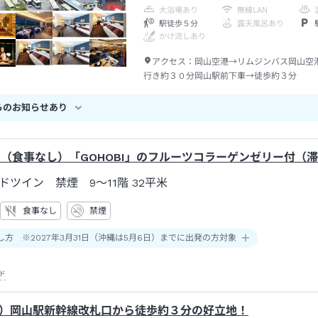
大浴場あり
無線LAN
駅徒歩５分
露天風呂あり
かけ流しあり
アクセス：
岡山空港→リムジンバス岡山空
行き約３０分岡山駅前下車→徒歩約３分
らのお知らせあり
】（食事なし）「GOHOBI」のフルーツコラーゲンゼリー付（
ドツイン 禁煙 9～11階
32平米
食事なし
禁煙
し方 ※2027年3月31日（沖縄は5月6日）までに出発の方対象
ド
）岡山駅新幹線改札口から徒歩約３分の好立地！