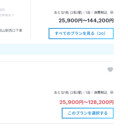
温泉
おとな1名 (
2
名1室)｜
1泊
｜消費税込
駐車場あり
25,900
144,200
円
〜
円
岡山駅西口下車
すべてのプランを見る（20）
おとな1名 (
2
名1室)｜
1泊
｜消費税込
25,900
128,200
円
〜
円
このプランを
選択する