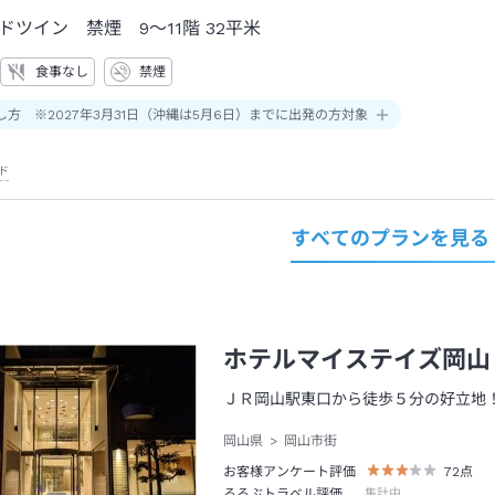
ドツイン 禁煙 9～11階
32平米
食事なし
禁煙
し方 ※2027年3月31日（沖縄は5月6日）までに出発の方対象
ド
すべてのプランを見る
ホテルマイステイズ岡山
ＪＲ岡山駅東口から徒歩５分の好立地
岡山県
岡山市街
お客様アンケート評価
72
点
るるぶトラベル評価
集計中