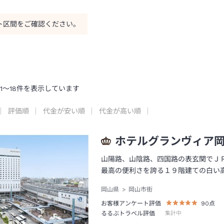
ト区間をご確認ください。
1
～
18
件を表示しています
評価順
代金が安い順
代金が高い順
ホテルグランヴィア
山陽路、山陰路、四国路の表玄関でＪ
最高の便利さを誇る１９階建ての白い
岡山県
岡山市街
お客様アンケート評価
90
点
るるぶトラベル評価
集計中