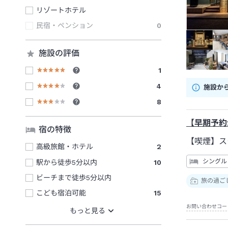
リゾートホテル
民宿・ペンション
0
施設の評価
1
4
施設か
8
【早期予約
宿の特徴
【喫煙】ス
高級旅館・ホテル
2
シングル
駅から徒歩5分以内
10
ビーチまで徒歩5分以内
旅の過ご
こども宿泊可能
15
お問い合わせコー