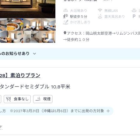
大浴場あり
無線LAN
駅徒歩５分
露天風呂あり
かけ流しあり
アクセス：
岡山桃太郎空港→リムジンバス
→徒歩約１０分
らのお知らせあり
28】素泊りプラン
タンダードセミダブル
10.8平米
食事なし
喫煙
し方 ※2027年3月31日（沖縄は5月6日）までに出発の方対象
ド