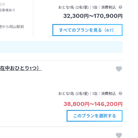
温泉
おとな1名 (
2
名1室)｜
1泊
｜消費税込
駐車場あり
32,300
170,900
円
〜
円
港から岡山駅前
すべてのプランを見る（67）
滞在中おひとり1つ）
おとな1名 (
2
名1室)｜
1泊
｜消費税込
38,800
146,200
円
〜
円
このプランを
選択する