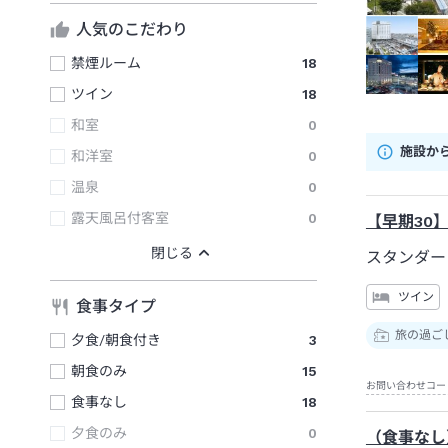
人気のこだわり
禁煙ルーム
18
ツイン
18
和室
0
施設か
和洋室
0
温泉
0
露天風呂付客室
0
【早期30
スタンダー
ツイン
食事タイプ
旅の過ご
夕食/朝食付き
3
朝食のみ
15
お問い合わせコー
食事なし
18
夕食のみ
0
（食事なし