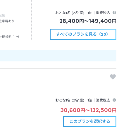
おとな1名 (
2
名1室)｜
1泊
｜消費税込
温泉
28,400
149,400
円
〜
円
駐車場あり
すべてのプランを見る（20）
→徒歩約１分
おとな1名 (
2
名1室)｜
1泊
｜消費税込
30,600
132,500
円
〜
円
このプランを
選択する