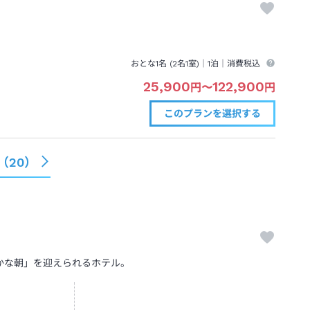
おとな1名 (
2
名1室)｜
1泊
｜消費税込
25,900
122,900
円
〜
円
このプランを
選択する
（
20
）
かな朝」を迎えられるホテル。