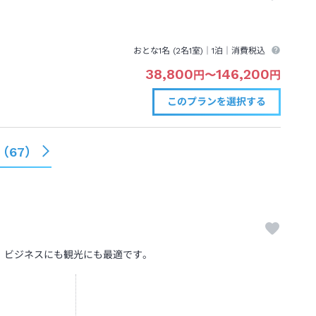
おとな1名 (
2
名1室)｜
1泊
｜消費税込
38,800
146,200
円
〜
円
このプランを
選択する
（
67
）
！ビジネスにも観光にも最適です。