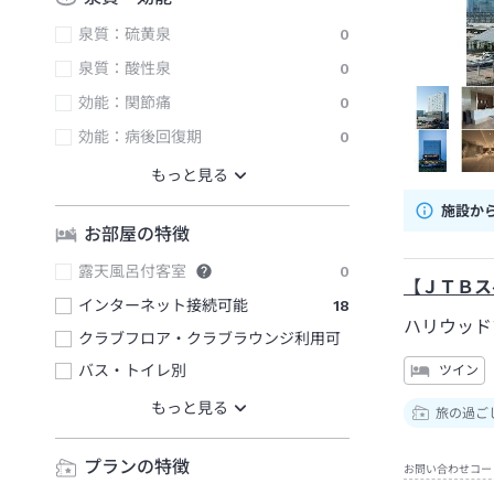
泉質：硫黄泉
0
泉質：酸性泉
0
効能：関節痛
0
効能：病後回復期
0
施設か
お部屋の特徴
露天風呂付客室
0
【ＪＴＢス
インターネット接続可能
18
ハリウッド
クラブフロア・クラブラウンジ利用可
バス・トイレ別
ツイン
旅の過ご
プランの特徴
お問い合わせコー