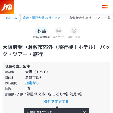
大阪府発→倉敷市郊外（飛行機＋ホテル）パック・ツアー-JTB
 旅行・ツアー
JTBホーム
倉敷・瀬戸大橋 旅行・ツアー
倉敷市郊外 旅行・ツアー 一覧
航空/宿泊施設
宿泊プラン
確認・変更
大阪府発→倉敷市郊外（飛行機＋ホテル） パッ
ク・ツアー・旅行
現在の表示条件
大阪（すべて）
出発地
倉敷市郊外
目的地
指定なし
旅行期間
1
泊
泊数
1部屋/おとな2名,こども0名,幼児0名
部屋数・人数
条件を変更する
日付を選択すると、