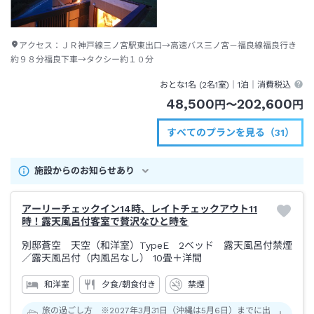
アクセス：
ＪＲ神戸線三ノ宮駅東出口→高速バス三ノ宮－福良線福良行き
約９８分福良下車→タクシー約１０分
おとな1名 (
2
名1室)｜
1泊
｜消費税込
48,500
202,600
円
〜
円
すべてのプランを見る（31）
施設からのお知らせあり
アーリーチェックイン14時、レイトチェックアウト11
時！露天風呂付客室で贅沢なひと時を
別邸蒼空 天空（和洋室）TypeE 2ベッド 露天風呂付禁煙
／露天風呂付（内風呂なし）
10畳＋洋間
和洋室
夕食/朝食付き
禁煙
旅の過ごし方 ※2027年3月31日（沖縄は5月6日）までに出