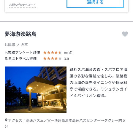
選択する
お問い合わせコード
夢海游淡路島
兵庫県
洲本
お客様アンケート評価
85
点
るるぶトラベル評価
3.9
離れスパ海音の森・スパフロア海
風の多彩な湯処を愉しみ、淡路島
の山海の幸をダイニングや個室料
亭で堪能できる。ミシュランガイ
ド４パビリオン獲得。
アクセス：
高速バス三ノ宮－淡路島洲本高速バスセンター→タクシー約５
分