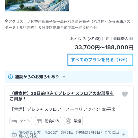
アクセス：
ＪＲ神戸線舞子駅→高速バス高速舞子（バス停）から東浦バス
ターミナル行き約１８分淡路夢舞台前下車→徒歩約０分
おとな1名 (
2
名1室)｜
1泊
｜消費税込
33,700
188,000
円
〜
円
すべてのプランを見る（129）
施設からのお知らせあり
（朝食付）30日前申込でプレシャスフロアのお部屋を
ご用意！
【禁煙】プレシャスフロア スーペリアツイン
39平米
ツイン
朝食のみ
禁煙
旅の過ごし方 ※2027年3月31日（沖縄は5月6日）までに出
発の方対象