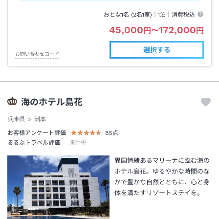
おとな1名 (
2
名1室)｜
1泊
｜消費税込
45,000
172,000
円
〜
円
選択する
お問い合わせコード
海のホテル島花
兵庫県
洲本
お客様アンケート評価
85
点
るるぶトラベル評価
集計中
異国情緒あるマリーナに臨む海の
ホテル島花。ゆるやかな時間のな
かで豊かな自然とともに、心と身
体を満たすリゾートステイを。