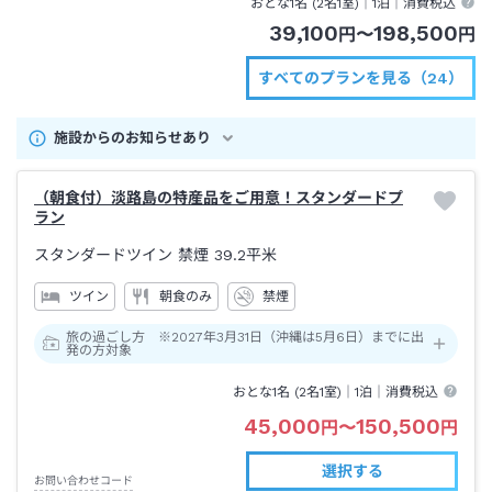
おとな1名 (
2
名1室)｜
1泊
｜消費税込
39,100
198,500
円
〜
円
すべてのプランを見る（24）
施設からのお知らせあり
（朝食付）淡路島の特産品をご用意！スタンダードプ
ラン
スタンダードツイン 禁煙
39.2平米
ツイン
朝食のみ
禁煙
旅の過ごし方 ※2027年3月31日（沖縄は5月6日）までに出
発の方対象
おとな1名 (
2
名1室)｜
1泊
｜消費税込
45,000
150,500
円
〜
円
選択する
お問い合わせコード