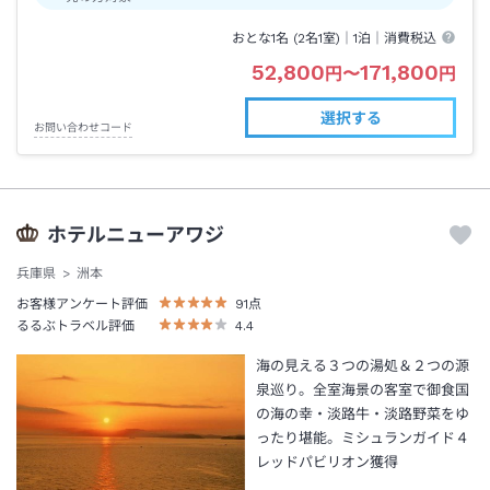
おとな1名 (
2
名1室)｜
1泊
｜消費税込
52,800
171,800
円
〜
円
選択する
お問い合わせコード
ホテルニューアワジ
兵庫県
洲本
お客様アンケート評価
91
点
るるぶトラベル評価
4.4
海の見える３つの湯処＆２つの源
泉巡り。全室海景の客室で御食国
の海の幸・淡路牛・淡路野菜をゆ
ったり堪能。ミシュランガイド４
レッドパビリオン獲得