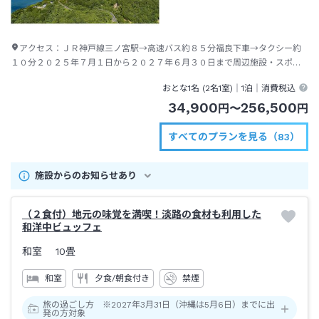
アクセス：
ＪＲ神戸線三ノ宮駅→高速バス約８５分福良下車→タクシー約
１０分２０２５年７月１日から２０２７年６月３０日まで周辺施設・スポッ
トを周遊するウズループシャトルバス有（予約不要）
おとな1名 (
2
名1室)｜
1泊
｜消費税込
34,900
256,500
円
〜
円
すべてのプランを見る（83）
施設からのお知らせあり
（２食付）地元の味覚を満喫！淡路の食材も利用した
和洋中ビュッフェ
和室
10畳
和室
夕食/朝食付き
禁煙
旅の過ごし方 ※2027年3月31日（沖縄は5月6日）までに出
発の方対象