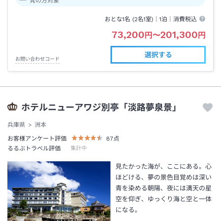
発の方対象
おとな1名 (
2
名1室)｜
1泊
｜消費税込
73,200
201,300
円
〜
円
選択する
お問い合わせコード
ホテルニューアワジ別亭「淡路夢泉景」
兵庫県
洲本
お客様アンケート評価
87
点
るるぶトラベル評価
集計中
見たかった海が、ここにある。心
ほどける、夢の景色目覚めは深い
青を染める朝陽、夜には満天の星
空を仰ぎ、ゆっくり海と空と一体
になる。