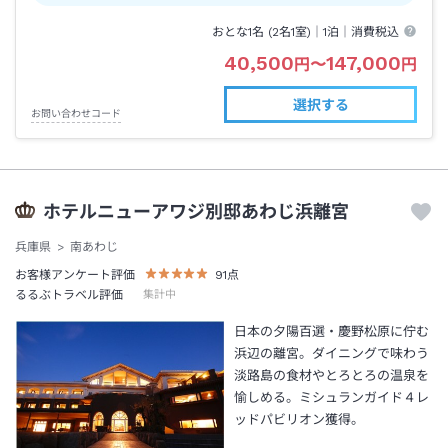
おとな1名 (
2
名1室)｜
1泊
｜消費税込
40,500
147,000
円
〜
円
選択する
お問い合わせコード
ホテルニューアワジ別邸あわじ浜離宮
兵庫県
南あわじ
お客様アンケート評価
91
点
るるぶトラベル評価
集計中
日本の夕陽百選・慶野松原に佇む
浜辺の離宮。ダイニングで味わう
淡路島の食材やとろとろの温泉を
愉しめる。ミシュランガイド４レ
ッドパビリオン獲得。