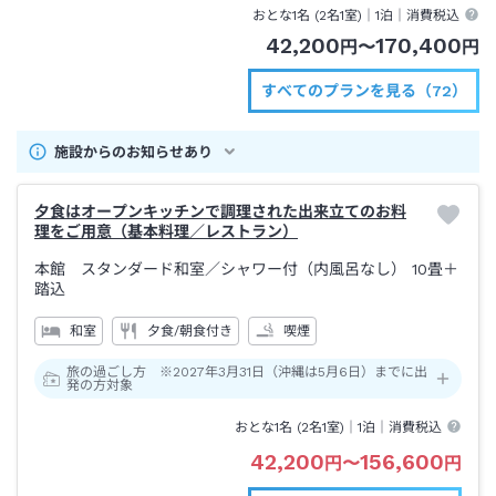
おとな1名 (
2
名1室)｜
1泊
｜消費税込
42,200
170,400
円
〜
円
すべてのプランを見る（72）
施設からのお知らせあり
夕食はオープンキッチンで調理された出来立てのお料
理をご用意（基本料理／レストラン）
本館 スタンダード和室
／シャワー付（内風呂なし）
10畳＋
踏込
和室
夕食/朝食付き
喫煙
旅の過ごし方 ※2027年3月31日（沖縄は5月6日）までに出
発の方対象
おとな1名 (
2
名1室)｜
1泊
｜消費税込
42,200
156,600
円
〜
円