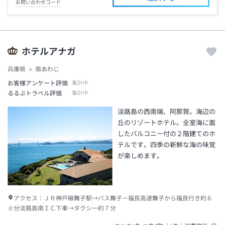
お問い合わせコード
ホテルアナガ
兵庫県
南あわじ
お客様アンケート評価
集計中
るるぶトラベル評価
集計中
淡路島の西南端、阿那賀。海辺の
丘のリゾートホテル。全室海に面
したバルコニー付の２階建てのホ
テルです。四季の新鮮な海の味覚
が楽しめます。
アクセス：
ＪＲ神戸線舞子駅→バス舞子－福良高速舞子から福良行き約６
０分淡路島南ＩＣ下車→タクシー約７分