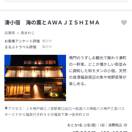
湊小宿 海の薫とＡＷＡＪＩＳＨＩＭＡ
兵庫県
南あわじ
お客様アンケート評価
集計中
るるぶトラベル評価
集計中
鳴門のうずしお観光で賑わう湊町
の一軒家。どこか懐かしい街並み
に調和した和モダンの小宿。天然
の良港福良周辺の魚や地野菜等が
楽しめる。
アクセス：
ＪＲ神戸線三ノ宮駅東口出口→高速バス神姫バス神戸三宮バス
ターミナから福良行き約９８分福良下車→徒歩約２分
おとな1名 (
2
名1室)｜
1泊
｜消費税込