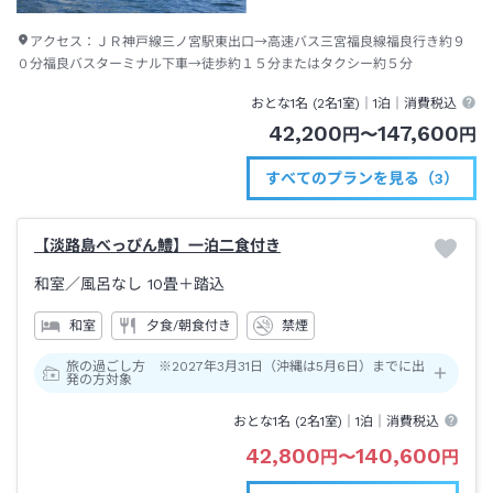
アクセス：
ＪＲ神戸線三ノ宮駅東出口→高速バス三宮福良線福良行き約９
０分福良バスターミナル下車→徒歩約１５分またはタクシー約５分
おとな1名 (
2
名1室)｜
1泊
｜消費税込
42,200
147,600
円
〜
円
すべてのプランを見る（3）
【淡路島べっぴん鱧】一泊二食付き
和室
／風呂なし
10畳＋踏込
和室
夕食/朝食付き
禁煙
旅の過ごし方 ※2027年3月31日（沖縄は5月6日）までに出
発の方対象
おとな1名 (
2
名1室)｜
1泊
｜消費税込
42,800
140,600
円
〜
円