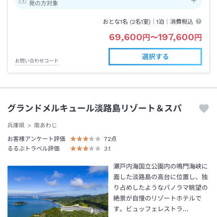
発の方対象
おとな1名 (
2
名1室)｜
1泊
｜消費税込
69,600
197,600
円
〜
円
選択する
お問い合わせコード
グランドメルキュール淡路島リゾート＆スパ
兵庫県
南あわじ
お客様アンケート評価
72
点
るるぶトラベル評価
3.1
瀬戸内海国立公園内の鳴門海峡に
面した淡路島の高台に位置し、独
り占めしたようなパノラマ眺望の
絶景が自慢のリゾートホテルで
す。ビュッフェレストラ…