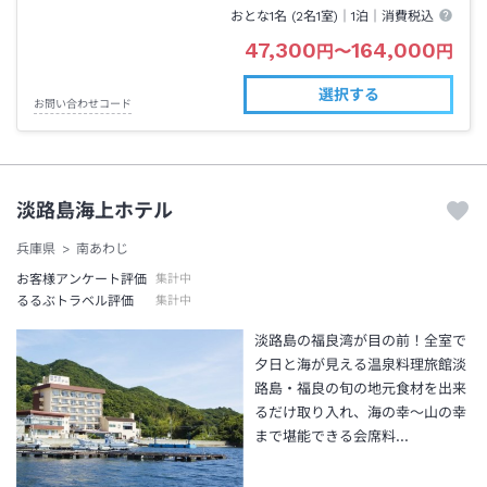
おとな1名 (
2
名1室)｜
1泊
｜消費税込
47,300
164,000
円
〜
円
選択する
お問い合わせコード
淡路島海上ホテル
兵庫県
南あわじ
お客様アンケート評価
集計中
るるぶトラベル評価
集計中
淡路島の福良湾が目の前！全室で
夕日と海が見える温泉料理旅館淡
路島・福良の旬の地元食材を出来
るだけ取り入れ、海の幸～山の幸
まで堪能できる会席料…