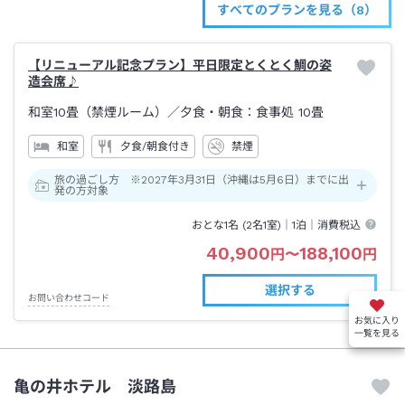
すべてのプランを見る（8）
【リニューアル記念プラン】平日限定とくとく鯛の姿
造会席♪
和室10畳（禁煙ルーム）／夕食・朝食：食事処
10畳
和室
夕食/朝食付き
禁煙
旅の過ごし方 ※2027年3月31日（沖縄は5月6日）までに出
発の方対象
おとな1名 (
2
名1室)｜
1泊
｜消費税込
40,900
188,100
円
〜
円
選択する
お問い合わせコード
お気に入り
一覧を見る
亀の井ホテル 淡路島