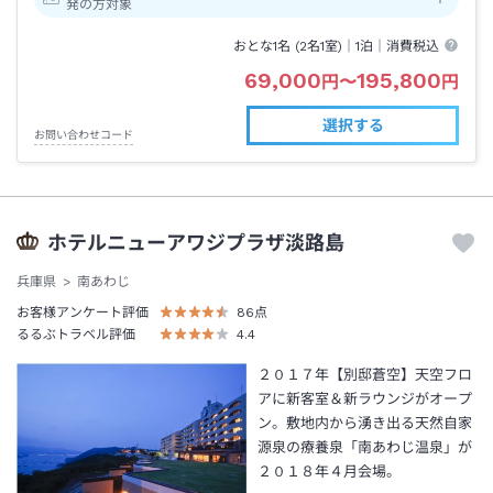
発の方対象
おとな1名 (
2
名1室)｜
1泊
｜消費税込
69,000
195,800
円
〜
円
選択する
お問い合わせコード
ホテルニューアワジプラザ淡路島
兵庫県
南あわじ
お客様アンケート評価
86
点
るるぶトラベル評価
4.4
２０１７年【別邸蒼空】天空フロ
アに新客室＆新ラウンジがオープ
ン。敷地内から湧き出る天然自家
源泉の療養泉「南あわじ温泉」が
２０１８年４月会場。