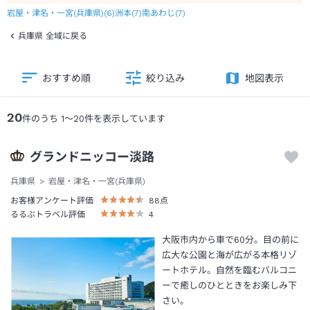
岩屋・津名・一宮(兵庫県)
(
6
)
洲本
(
7
)
南あわじ
(
7
)
兵庫県 全域に戻る
おすすめ順
絞り込み
地図表示
20
件のうち
1
～
20
件を表示しています
グランドニッコー淡路
兵庫県
岩屋・津名・一宮(兵庫県)
お客様アンケート評価
88
点
るるぶトラベル評価
4
大阪市内から車で60分。目の前に
広大な公園と海が広がる本格リゾ
ートホテル。自然を臨むバルコニ
ーで癒しのひとときをお楽しみ下
さい。