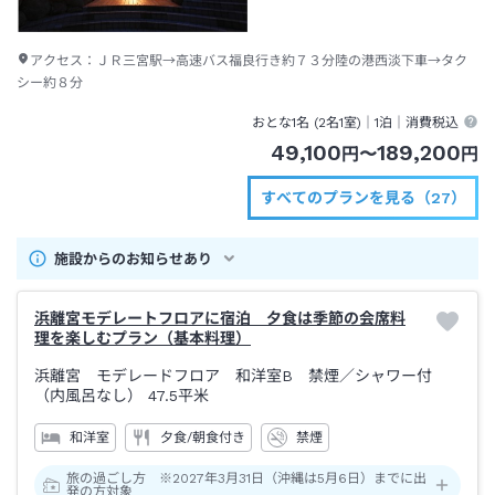
アクセス：
ＪＲ三宮駅→高速バス福良行き約７３分陸の港西淡下車→タク
シー約８分
おとな1名 (
2
名1室)｜
1泊
｜消費税込
49,100
189,200
円
〜
円
すべてのプランを見る（27）
施設からのお知らせあり
浜離宮モデレートフロアに宿泊 夕食は季節の会席料
理を楽しむプラン（基本料理）
浜離宮 モデレードフロア 和洋室B 禁煙
／シャワー付
（内風呂なし）
47.5平米
和洋室
夕食/朝食付き
禁煙
旅の過ごし方 ※2027年3月31日（沖縄は5月6日）までに出
発の方対象