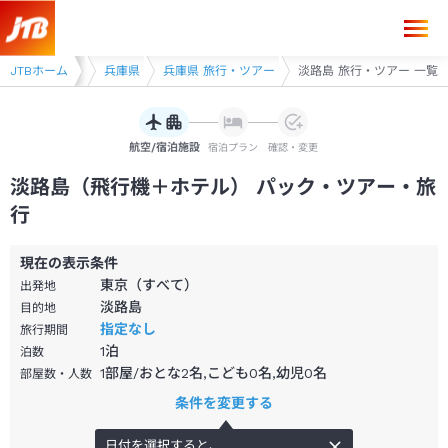
ツアー
JTBホーム
近畿
兵庫県
兵庫県 旅行・ツアー
淡路島 旅行・ツアー 一覧
航空/宿泊施設
宿泊プラン
確認・変更
淡路島（飛行機＋ホテル） パック・ツアー・旅
行
現在の表示条件
東京（すべて）
出発地
淡路島
目的地
指定なし
旅行期間
1
泊
泊数
1部屋/おとな2名,こども0名,幼児0名
部屋数・人数
条件を変更する
日付を選択すると、