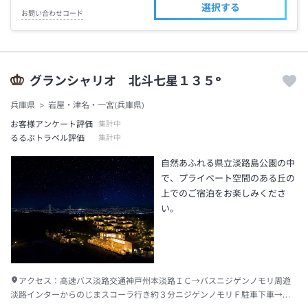
選択する
お問い合わせコード
グランシャリオ 北斗七星１３５°
兵庫県
岩屋・津名・一宮(兵庫県)
お客様アンケート評価
集計中
るるぶトラベル評価
集計中
自然あふれる県立淡路島公園の中
で、プライベート空間のある丘の
上でのご宿泊をお楽しみくださ
い。
アクセス：
高速バス淡路交通神戸州本淡路ＩＣ→バスニジゲンノモリ周遊
淡路インターからのじまスコーラ行き約３分ニジゲンノモリＦ駐車下車→徒