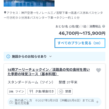
アクセス：
神戸空港→モノレール三ノ宮駅下車→高速バス洲本バスセンタ
ー行き約９０分洲本バスセンター下車→タクシー約１０分
おとな1名 (
2
名1室)｜
1泊
｜消費税込
46,700
175,900
円
〜
円
すべてのプランを見る（30）
施設からのお知らせあり
14時アーリーチェックイン／淡路島の旬の食材を用い
た季節の味覚コース（基本料理）
スタンダードルーム（ツイン） 禁煙
37平米
ツイン
夕食/朝食付き
禁煙
旅の過ごし方 ※2027年3月31日（沖縄は5月6日）までに出
発の方対象