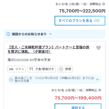
歩約１分
おとな1名 (
2
名1室)｜
1泊
｜消費税込
75,700
222,500
円
〜
円
すべてのプランを見る（7）
施設からのお知らせあり
【恋人・ご夫婦乾杯酒プラン】パートナーと至福の旅
を贅沢に堪能。（夕朝食付）
風のCOCOON
50平米15平米
ツイン
夕食/朝食付き
禁煙
旅の過ごし方 ※2027年3月31日（沖縄は5月6日）までに出
発の方対象
おとな1名 (
2
名1室)｜
1泊
｜消費税込
75,700
199,400
円
〜
円
選択する