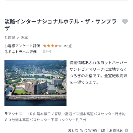
淡路インターナショナルホテル・ザ・サンプラ
ザ
兵庫県
洲本
お客様アンケート評価
83
点
るるぶトラベル評価
集計中
異国情緒あふれるヨットハーバー
サントピアマリーナに立地するく
つろぎのお宿です。全室紀淡海峡
を一望できます。
アクセス：
ＪＲ山陽本線三ノ宮駅→高速バス洲本高速バスセンター行き約
８０分洲本高速バスセンター下車→タクシー約７分
おとな1名 (
2
名1室)｜
1泊
｜消費税込