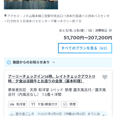
アクセス：
ＪＲ山陽本線三宮駅中央出口→洲本行高速バス洲本バスセンタ
ー行き約９０分洲本バスセンター下車→タクシー約７分
おとな1名 (
2
名1室)｜
1泊
｜消費税込
51,700
207,200
円
〜
円
すべてのプランを見る（62）
施設からのお知らせあり
アーリーチェックイン14時、レイトチェックアウト11
時／夕食は淡路牛とお造りの会席（基本料理）
夢泉景別荘 天原 和洋室 2ベッド 禁煙 露天風呂付
／露天風
呂付（内風呂なし）
7.5畳＋洋間
和洋室
夕食/朝食付き
禁煙
旅の過ごし方 ※2027年3月31日（沖縄は5月6日）までに出