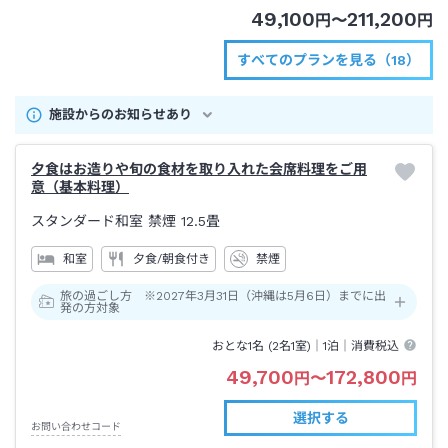
49,100
211,200
円
〜
円
すべてのプランを見る（18）
施設からのお知らせあり
夕食はお造りや旬の食材を取り入れた会席料理をご用
意（基本料理）
スタンダード和室 禁煙
12.5畳
和室
夕食/朝食付き
禁煙
旅の過ごし方 ※2027年3月31日（沖縄は5月6日）までに出
発の方対象
おとな1名 (
2
名1室)｜
1泊
｜消費税込
49,700
172,800
円
〜
円
選択する
お問い合わせコード