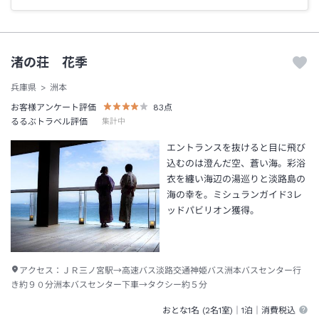
渚の荘 花季
兵庫県
洲本
お客様アンケート評価
83
点
るるぶトラベル評価
集計中
エントランスを抜けると目に飛び
込むのは澄んだ空、蒼い海。彩浴
衣を纏い海辺の湯巡りと淡路島の
海の幸を。ミシュランガイド3レ
ッドパビリオン獲得。
アクセス：
ＪＲ三ノ宮駅→高速バス淡路交通神姫バス洲本バスセンター行
き約９０分洲本バスセンター下車→タクシー約５分
おとな1名 (
2
名1室)｜
1泊
｜消費税込