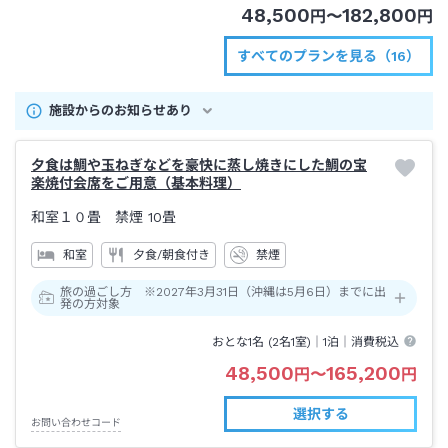
48,500
182,800
円
〜
円
すべてのプランを見る（16）
施設からのお知らせあり
夕食は鯛や玉ねぎなどを豪快に蒸し焼きにした鯛の宝
楽焼付会席をご用意（基本料理）
和室１０畳 禁煙
10畳
和室
夕食/朝食付き
禁煙
旅の過ごし方 ※2027年3月31日（沖縄は5月6日）までに出
発の方対象
おとな1名 (
2
名1室)｜
1泊
｜消費税込
48,500
165,200
円
〜
円
選択する
お問い合わせコード