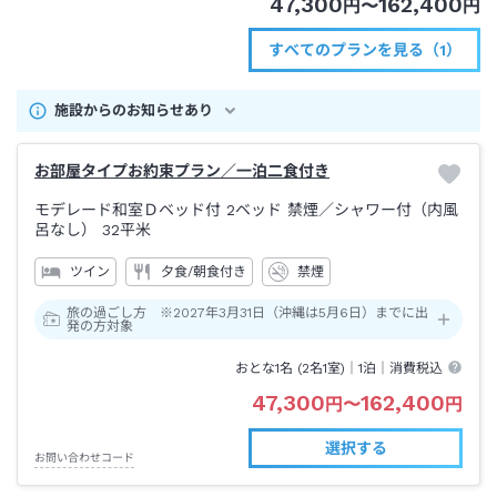
47,300
162,400
円
〜
円
すべてのプランを見る（1）
施設からのお知らせあり
お部屋タイプお約束プラン／一泊二食付き
モデレード和室Ｄベッド付 2ベッド 禁煙
／シャワー付（内風
呂なし）
32平米
ツイン
夕食/朝食付き
禁煙
旅の過ごし方 ※2027年3月31日（沖縄は5月6日）までに出
発の方対象
おとな1名 (
2
名1室)｜
1泊
｜消費税込
47,300
162,400
円
〜
円
選択する
お問い合わせコード