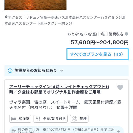
アクセス：
ＪＲ三ノ宮駅→高速バス洲本高速バスセンター行き約８０分洲
本高速バスセンター下車→タクシー約５分
おとな1名 (
2
名1室)｜
1泊
｜消費税込
57,600
204,800
円
〜
円
すべてのプランを見る（40）
施設からのお知らせあり
アーリーチェックイン14時・レイトチェックアウト11
時／夕食はお部屋でオリジナル創作会席をご用意
ヴィラ楽園 宙の庭 スイートルーム 露天風呂付禁煙
／露
天風呂付（内風呂なし）
10畳＋洋間
和洋室
夕食/朝食付き
禁煙
旅の過ごし方 ※2027年3月31日（沖縄は5月6日）までに出