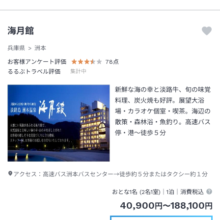
海月館
兵庫県
洲本
お客様アンケート評価
78
点
るるぶトラベル評価
集計中
新鮮な海の幸と淡路牛、旬の味覚
料理、炭火焼も好評。展望大浴
場・カラオケ個室・喫茶。海辺の
散策・森林浴・魚釣り。高速バス
停・港～徒歩５分
アクセス：
高速バス洲本バスセンター→徒歩約５分またはタクシー約１分
おとな1名 (
2
名1室)｜
1泊
｜消費税込
40,900
188,100
円
〜
円