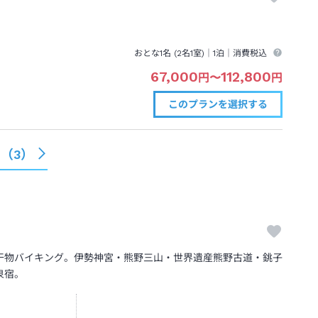
おとな1名 (
2
名1室)｜
1泊
｜消費税込
67,000
112,800
円
〜
円
このプランを
選択する
る（
3
）
干物バイキング。伊勢神宮・熊野三山・世界遺産熊野古道・銚子
泉宿。