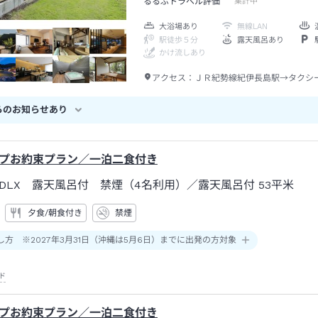
るるぶトラベル評価
集計中
大浴場あり
無線LAN
駅徒歩５分
露天風呂あり
かけ流しあり
アクセス：
ＪＲ紀勢線紀伊長島駅→タクシ
らのお知らせあり
プお約束プラン／一泊二食付き
DLX 露天風呂付 禁煙（4名利用）
／露天風呂付
53平米
夕食/朝食付き
禁煙
し方 ※2027年3月31日（沖縄は5月6日）までに出発の方対象
ド
プお約束プラン／一泊二食付き