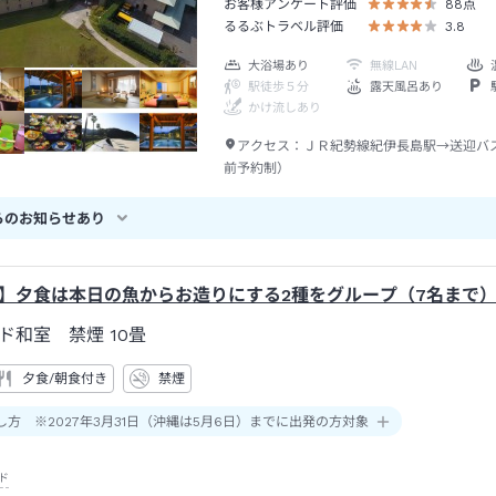
お客様アンケート評価
88
点
るるぶトラベル評価
3.8
大浴場あり
無線LAN
駅徒歩５分
露天風呂あり
かけ流しあり
アクセス：
ＪＲ紀勢線紀伊長島駅→送迎バ
前予約制）
らのお知らせあり
】夕食は本日の魚からお造りにする2種をグループ（7名まで
ド和室 禁煙
10畳
夕食/朝食付き
禁煙
し方 ※2027年3月31日（沖縄は5月6日）までに出発の方対象
ド