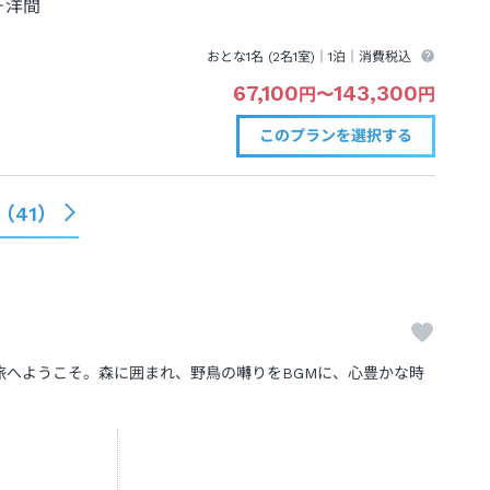
＋洋間
おとな1名 (
2
名1室)｜
1泊
｜消費税込
67,100
143,300
円
〜
円
このプランを
選択する
（
41
）
旅へようこそ。森に囲まれ、野鳥の囀りをBGMに、心豊かな時