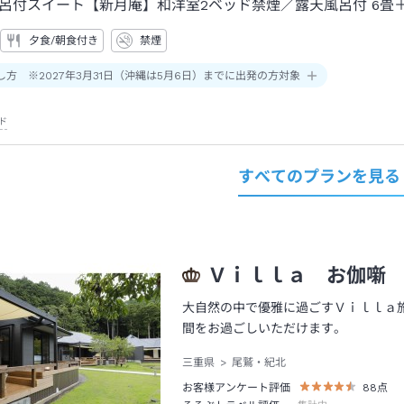
呂付スイート【新月庵】和洋室2ベッド禁煙
／露天風呂付
6畳
夕食/朝食付き
禁煙
し方 ※2027年3月31日（沖縄は5月6日）までに出発の方対象
ド
すべてのプランを見る
Ｖｉｌｌａ お伽噺
大自然の中で優雅に過ごすＶｉｌｌａ
間をお過ごしいただけます。
三重県
尾鷲・紀北
お客様アンケート評価
88
点