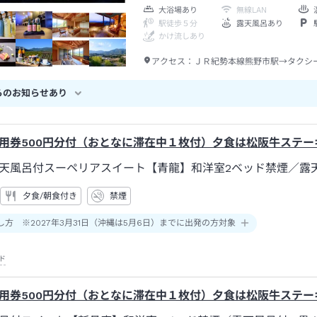
大浴場あり
無線LAN
駅徒歩５分
露天風呂あり
かけ流しあり
アクセス：
ＪＲ紀勢本線熊野市駅→タクシ
らのお知らせあり
用券500円分付（おとなに滞在中１枚付）夕食は松阪牛ステー
天風呂付スーペリアスイート【青龍】和洋室2ベッド禁煙
／露
夕食/朝食付き
禁煙
し方 ※2027年3月31日（沖縄は5月6日）までに出発の方対象
ド
用券500円分付（おとなに滞在中１枚付）夕食は松阪牛ステー