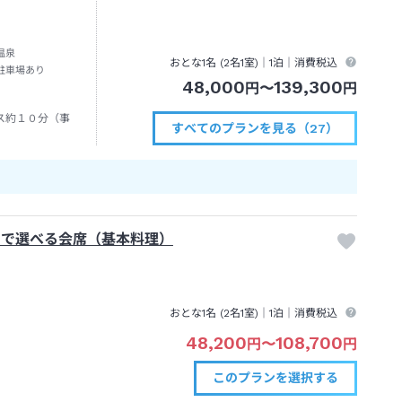
温泉
おとな1名 (
2
名1室)｜
1泊
｜消費税込
駐車場あり
48,000
139,300
円
〜
円
ス約１０分（事
すべてのプランを見る（27）
）で選べる会席（基本料理）
おとな1名 (
2
名1室)｜
1泊
｜消費税込
48,200
108,700
円
〜
円
このプランを
選択する