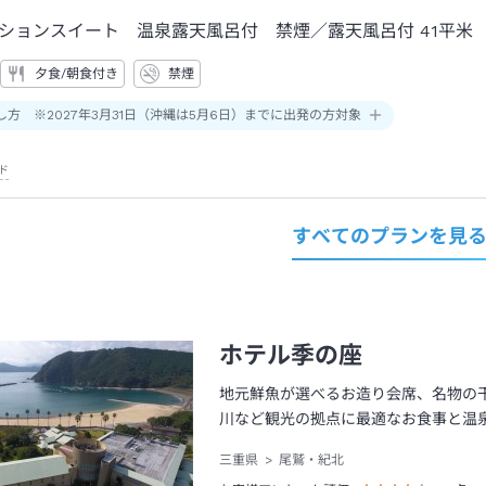
ションスイート 温泉露天風呂付 禁煙
／露天風呂付
41平米
夕食/朝食付き
禁煙
し方 ※2027年3月31日（沖縄は5月6日）までに出発の方対象
ド
すべてのプランを見
ホテル季の座
地元鮮魚が選べるお造り会席、名物の
川など観光の拠点に最適なお食事と温
三重県
尾鷲・紀北