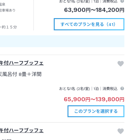
おとな1名 (
2
名1室)｜
1泊
｜消費税込
温泉
63,900
184,200
円
〜
円
駐車場あり
すべてのプランを見る（41）
ー約１５分
キ付ハーフブッフェ
天風呂付
8畳＋洋間
おとな1名 (
2
名1室)｜
1泊
｜消費税込
65,900
139,800
円
〜
円
このプランを
選択する
キ付ハーフブッフェ