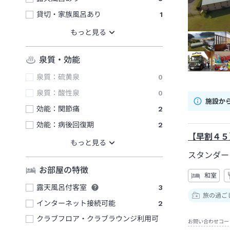
貸切・家族風呂あり
1
泉質・効能
泉質：硫黄泉
0
泉質：酸性泉
0
施設か
効能：関節痛
2
効能：病後回復期
2
【早割４５
スタンダー
お部屋の特徴
和室
露天風呂付客室
3
旅の過ご
インターネット接続可能
2
クラブフロア・クラブラウンジ利用可
お問い合わせコー