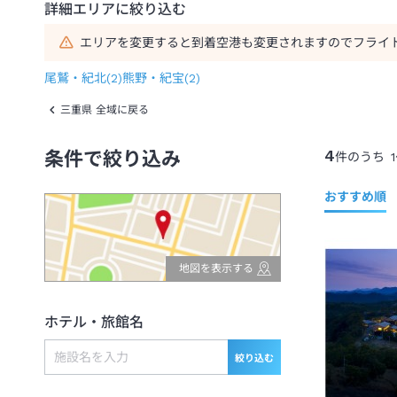
詳細エリアに絞り込む
エリアを変更すると到着空港も変更されますのでフライ
尾鷲・紀北
(
2
)
熊野・紀宝
(
2
)
三重県 全域に戻る
4
条件で絞り込み
件のうち
1
おすすめ順
地図を表示する
ホテル・旅館名
絞り込む