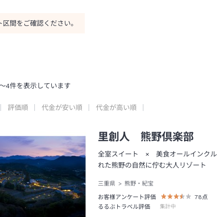
ト区間をご確認ください。
～
4
件を表示しています
評価順
代金が安い順
代金が高い順
里創人 熊野倶楽部
全室スイート × 美食オールインク
れた熊野の自然に佇む大人リゾート
三重県
熊野・紀宝
お客様アンケート評価
78
点
るるぶトラベル評価
集計中