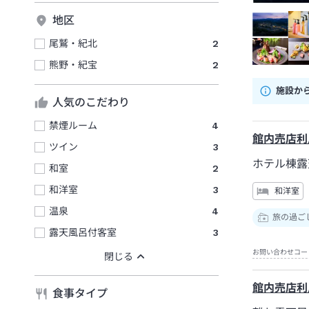
地区
尾鷲・紀北
2
熊野・紀宝
2
施設か
人気のこだわり
禁煙ルーム
4
館内売店利
ツイン
3
ホテル棟露
和室
2
和洋室
3
和洋室
温泉
4
旅の過ご
露天風呂付客室
3
お問い合わせコー
館内売店利
食事タイプ