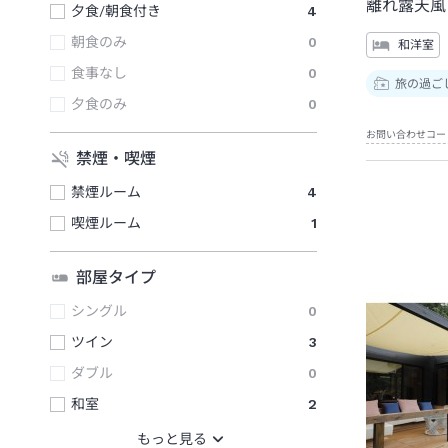
離れ露天風
夕食/朝食付き
4
朝食のみ
0
和洋室
食事なし
0
旅の過ご
夕食のみ
0
お問い合わせコー
禁煙・喫煙
禁煙ルーム
4
喫煙ルーム
1
部屋タイプ
シングル
0
ツイン
3
ダブル
0
和室
2