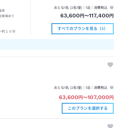
おとな1名 (
2
名1室)｜
1泊
｜消費税込
温泉
63,600
117,400
円
〜
円
駐車場あり
すべてのプランを見る（3）
ー約１０分
おとな1名 (
2
名1室)｜
1泊
｜消費税込
63,600
107,000
円
〜
円
このプランを
選択する