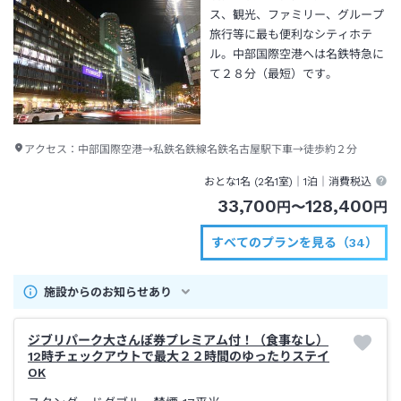
ス、観光、ファミリー、グループ
旅行等に最も便利なシティホテ
ル。中部国際空港へは名鉄特急に
て２８分（最短）です。
アクセス：
中部国際空港→私鉄名鉄線名鉄名古屋駅下車→徒歩約２分
おとな1名 (
2
名1室)｜
1泊
｜消費税込
33,700
128,400
円
〜
円
すべてのプランを見る（34）
施設からのお知らせあり
ジブリパーク大さんぽ券プレミアム付！（食事なし）
12時チェックアウトで最大２２時間のゆったりステイ
OK