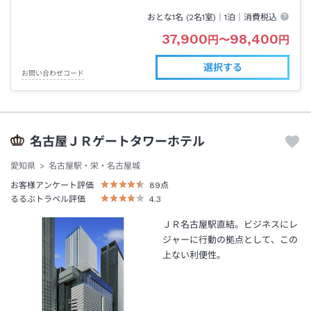
おとな1名 (
2
名1室)｜
1泊
｜消費税込
37,900
98,400
円
〜
円
選択する
お問い合わせコード
名古屋ＪＲゲートタワーホテル
愛知県
名古屋駅・栄・名古屋城
お客様アンケート評価
89
点
るるぶトラベル評価
4.3
ＪＲ名古屋駅直結。ビジネスにレ
ジャーに行動の拠点として、この
上ない利便性。