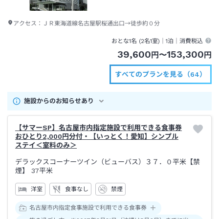
アクセス：
ＪＲ東海道線名古屋駅桜通出口→徒歩約０分
おとな1名 (
2
名1室)｜
1泊
｜消費税込
39,600
153,300
円
〜
円
すべてのプランを見る（64）
施設からのお知らせあり
【サマーSP】名古屋市内指定施設で利用できる食事券
おひとり2,000円分付・【いっとく！愛知】シンプル
ステイ＜室料のみ＞
デラックスコーナーツイン（ビューバス）３７．０平米【禁
煙】
37平米
洋室
食事なし
禁煙
名古屋市内指定食事施設で利用できる食事券