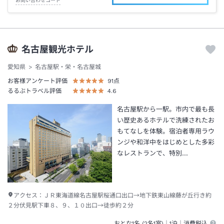
お問い合わせコード
名古屋観光ホテル
愛知県
名古屋駅・栄・名古屋城
お客様アンケート評価
91
点
るるぶトラベル評価
4.6
名古屋駅から一駅。市内で最も長
い歴史あるホテルで洗練されたお
もてなしを体験。宿泊者専用ラウ
ンジや和洋中をはじめとした多彩
なレストランで、特別…
アクセス：
ＪＲ東海道線名古屋駅桜通口出口→地下鉄東山線藤が丘行き約
２分伏見駅下車８、９、１０出口→徒歩約２分
おとな1名 (
2
名1室)｜
1泊
｜消費税込