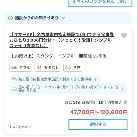
すべてのプランを見る（99）
施設からのお知らせあり
【サマーSP】名古屋市内指定施設で利用できる食事券
おひとり2,000円分付・【いっとく！愛知】シンプル
ステイ（食事なし）
【20階以上】スタンダードダブル ■禁煙
25平米
ダブル
食事なし
禁煙
名古屋市内指定食事施設で利用できる食事券
旅の過ごし方 ※2027年3月31日（沖縄は5月6日）までに出
発の方対象
おとな1名 (
2
名1室)｜
1泊
｜消費税込
47,700
120,600
円
〜
円
選択する
お問い合わせコード