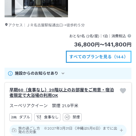
アクセス：
ＪＲ名古屋駅桜通出口→徒歩約５分
おとな1名 (
2
名1室)｜
1泊
｜消費税込
36,800
141,800
円
〜
円
すべてのプランを見る（144）
施設からのお知らせあり
早期60（食事なし）20階以上のお部屋をご用意・宿泊
者限定で大浴場の利用OK
スーペリアクイーン 禁煙
21.9平米
ダブル
食事なし
禁煙
旅の過ごし方 ※2027年3月31日（沖縄は5月6日）までに出
発の方対象