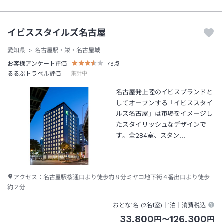
イビススタイルズ名古屋
愛知県
名古屋駅・栄・名古屋城
お客様アンケート評価
76
点
るるぶトラベル評価
集計中
名古屋発上陸のイビスブランドと
してオープンする「イビススタイ
ルズ名古屋」は市場をイメージし
たスタイリッシュなデザインで
す。全284室、スタン…
アクセス：
名古屋駅桜通口より徒歩約８分ミヤコ地下街４番出口より徒歩
約２分
おとな1名 (
2
名1室)｜
1泊
｜消費税込
33,800
126,300
円
〜
円