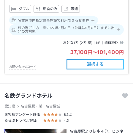
ダブル
朝食のみ
喫煙
名古屋市内指定食事施設で利用できる食事券
旅の過ごし方 ※2027年3月31日（沖縄は5月6日）までに出
発の方対象
おとな1名 (
2
名1室)｜
1泊
｜消費税込
37,100
101,400
円
〜
円
選択する
お問い合わせコード
名鉄グランドホテル
愛知県
名古屋駅・栄・名古屋城
お客様アンケート評価
82
点
るるぶトラベル評価
4.3
名古屋駅より徒歩４分、ビジネ