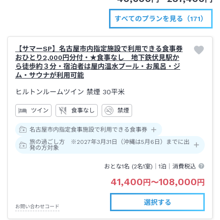
すべてのプランを見る（171）
【サマーSP】名古屋市内指定施設で利用できる食事券
おひとり2,000円分付・★食事なし＿地下鉄伏見駅か
ら徒歩約３分・宿泊者は屋内温水プール・お風呂・ジ
ム・サウナが利用可能
ヒルトンルームツイン 禁煙
30平米
ツイン
食事なし
禁煙
名古屋市内指定食事施設で利用できる食事券
旅の過ごし方 ※2027年3月31日（沖縄は5月6日）までに出
発の方対象
おとな1名 (
2
名1室)｜
1泊
｜消費税込
41,400
108,000
円
〜
円
選択する
お問い合わせコード