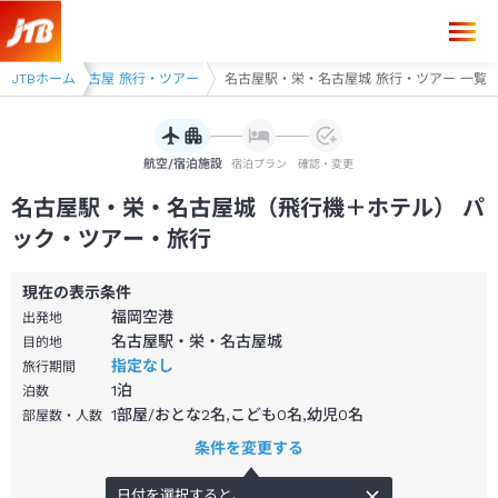
・ツアー
JTBホーム
名古屋 旅行・ツアー
名古屋駅・栄・名古屋城 旅行・ツアー 一覧
航空/宿泊施設
宿泊プラン
確認・変更
名古屋駅・栄・名古屋城（飛行機＋ホテル） パ
ック・ツアー・旅行
現在の表示条件
福岡空港
出発地
名古屋駅・栄・名古屋城
目的地
指定なし
旅行期間
1
泊
泊数
1部屋/おとな2名,こども0名,幼児0名
部屋数・人数
条件を変更する
日付を選択すると、