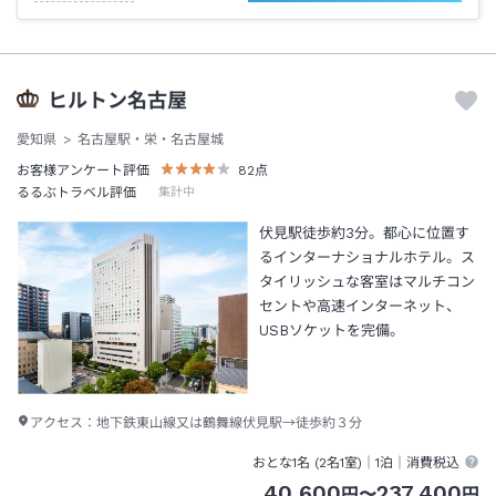
ヒルトン名古屋
愛知県
名古屋駅・栄・名古屋城
お客様アンケート評価
82
点
るるぶトラベル評価
集計中
伏見駅徒歩約3分。都心に位置す
るインターナショナルホテル。ス
タイリッシュな客室はマルチコン
セントや高速インターネット、
USBソケットを完備。
アクセス：
地下鉄東山線又は鶴舞線伏見駅→徒歩約３分
おとな1名 (
2
名1室)｜
1泊
｜消費税込
40,600
237,400
円
〜
円