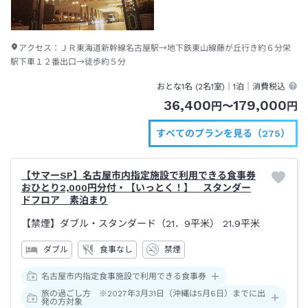
アクセス：
ＪＲ東海道新幹線名古屋駅→地下鉄東山線藤が丘行き約６分栄
駅下車１２番出口→徒歩約５分
おとな1名 (
2
名1室)｜
1泊
｜消費税込
36,400
179,000
円
〜
円
すべてのプランを見る（275）
【サマーSP】名古屋市内指定施設で利用できる食事券
おひとり2,000円分付・【いっとく！】 スタンダー
ドフロア 素泊まり
【禁煙】ダブル・スタンダード（21．9平米）
21.9平米
ダブル
食事なし
禁煙
名古屋市内指定食事施設で利用できる食事券
旅の過ごし方 ※2027年3月31日（沖縄は5月6日）までに出
発の方対象