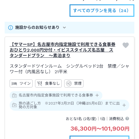
すべてのプランを見る（24）
施設からのお知らせあり
【サマーSP】名古屋市内指定施設で利用できる食事券
おひとり2,000円分付・イビススタイルズ名古屋 ス
タンダードプラン ～素泊まり
スタンダードツインルーム シングルベッド2台 禁煙
／シャ
ワー付（内風呂なし）
21平米
ツイン
食事なし
禁煙
名古屋市内指定食事施設で利用できる食事券
旅の過ごし方 ※2027年3月31日（沖縄は5月6日）までに出
発の方対象
おとな1名 (
2
名1室)｜
1泊
｜消費税込
36,300
101,900
円
〜
円