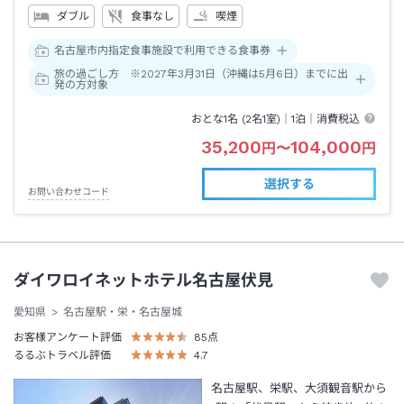
ダブル
食事なし
喫煙
名古屋市内指定食事施設で利用できる食事券
旅の過ごし方 ※2027年3月31日（沖縄は5月6日）までに出
発の方対象
おとな1名 (
2
名1室)｜
1泊
｜消費税込
35,200
104,000
円
〜
円
選択する
お問い合わせコード
ダイワロイネットホテル名古屋伏見
愛知県
名古屋駅・栄・名古屋城
お客様アンケート評価
85
点
るるぶトラベル評価
4.7
名古屋駅、栄駅、大須観音駅から