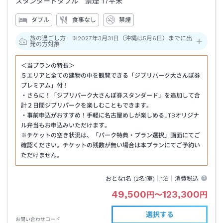
スタンダードダブル 禁煙
17平米
ダブル
食事なし
禁煙
旅の過ごし方 ※2027年3月31日（沖縄は5月6日）までに出
発の方対象
＜当プランの特長＞
５エリアと全ての建物の中を観覧できる「ジブリパーク大さんぽ券
プレミアム」付！
・さらに！「ジブリパーク大さんぽ券スタンダード」を追加して合
計２日間ジブリパークを楽しむこともできます。
・事前申込がおすすめ！手軽に名古屋めしが楽しめるJTBオリジナ
ル弁当もお申込みいただけます。
※チケットの空き状況は、「パーク特典・プラン選択」画面にてご
確認ください。チケットの残数が無い場合は本プランにてご予約い
ただけません。
おとな1名 (
2
名1室)｜
1泊
｜消費税込
49,500
123,300
円
〜
円
選択する
お問い合わせコード