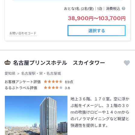
おとな1名 (
2
名1室)｜
1泊
｜消費税込
38,900
103,700
円
〜
円
選択する
お問い合わせコード
名古屋プリンスホテル スカイタワー
愛知県
名古屋駅・栄・名古屋城
お客様アンケート評価
89
点
るるぶトラベル評価
3.8
地上３６階、１７０室。空に浮か
ぶ船をイメージし、３１階の３０
ｍの吹抜けロビーや１４０ｍから
のパノラマダイニングなど眺望と
快適性を提供します。