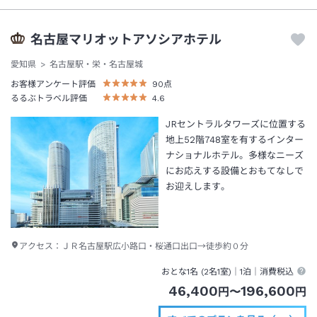
名古屋マリオットアソシアホテル
愛知県
名古屋駅・栄・名古屋城
お客様アンケート評価
90
点
るるぶトラベル評価
4.6
JRセントラルタワーズに位置する
地上52階748室を有するインター
ナショナルホテル。多様なニーズ
にお応えする設備とおもてなしで
お迎えします。
アクセス：
ＪＲ名古屋駅広小路口・桜通口出口→徒歩約０分
おとな1名 (
2
名1室)｜
1泊
｜消費税込
46,400
196,600
円
〜
円