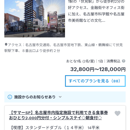
1駅の「伏見駅」から徒歩約2分の
好アクセス、金融街やオフィス街
に加え、名古屋市科学館や名古屋
市美術館などの文化…
アクセス：
名古屋市交通局、名古屋市営地下鉄、東山線・鶴舞線にて伏見
駅駅下車、８番出口より徒歩約２分
おとな1名 (
2
名1室)｜
1泊
｜消費税込
32,800
128,000
円
〜
円
すべてのプランを見る（88）
施設からのお知らせあり
【サマーSP】名古屋市内指定施設で利用できる食事券
おひとり2,000円分付・シンプルステイ◇朝食付◇
【喫煙】スタンダードダブル（１４平米）
14平米