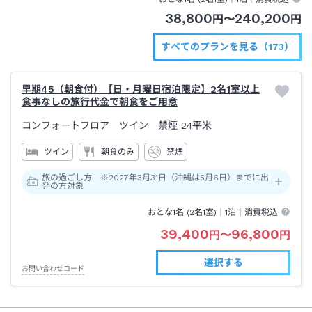
38,800
240,200
円
〜
円
すべてのプランを見る（173）
早期45（朝食付）【日・月曜日宿泊限定】2名1室以上
食事なしの旅行代金で朝食をご用意
コンフォートフロア ツイン 禁煙
24平米
ツイン
朝食のみ
禁煙
旅の過ごし方 ※2027年3月31日（沖縄は5月6日）までに出
発の方対象
おとな1名 (
2
名1室)｜
1泊
｜消費税込
39,400
96,800
円
〜
円
選択する
お問い合わせコード