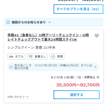
すべてのプランを見る（92）
施設からのお知らせあり
早期45（食事なし）13時アーリーチェックイン・13時
レイトチェックアウトで最大24時間ステイOK
シンプルクイーン 禁煙
22.1平米
ダブル
食事なし
禁煙
旅の過ごし方 ※2027年3月31日（沖縄は5月6日）までに出
発の方対象
おとな1名 (
2
名1室)｜
1泊
｜消費税込
35,500
92,700
円
〜
円
選択する
お問い合わせコード