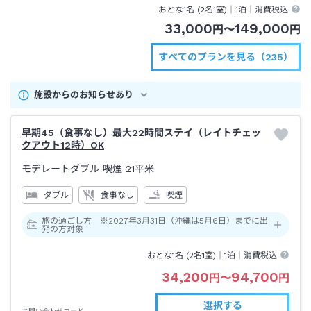
おとな1名 (
2
名1室)｜
1泊
｜消費税込
33,000
149,000
円
〜
円
すべてのプランを見る（235）
施設からのお知らせあり
早期45（食事なし）最大22時間ステイ（レイトチェッ
クアウト12時）OK
モデレートダブル 喫煙
21平米
ダブル
食事なし
喫煙
旅の過ごし方 ※2027年3月31日（沖縄は5月6日）までに出
発の方対象
おとな1名 (
2
名1室)｜
1泊
｜消費税込
34,200
94,700
円
〜
円
選択する