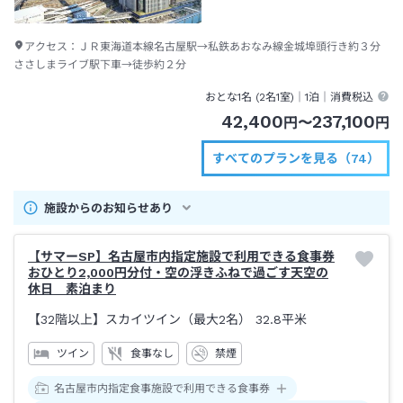
アクセス：
ＪＲ東海道本線名古屋駅→私鉄あおなみ線金城埠頭行き約３分
ささしまライブ駅下車→徒歩約２分
おとな1名 (
2
名1室)｜
1泊
｜消費税込
42,400
237,100
円
〜
円
すべてのプランを見る（74）
施設からのお知らせあり
【サマーSP】名古屋市内指定施設で利用できる食事券
おひとり2,000円分付・空の浮きふねで過ごす天空の
休日 素泊まり
【32階以上】スカイツイン（最大2名）
32.8平米
ツイン
食事なし
禁煙
名古屋市内指定食事施設で利用できる食事券