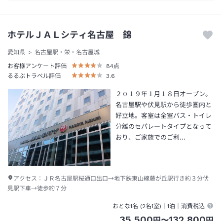
ホテルＪＡＬシティ名古屋 錦
愛知県
名古屋駅・栄・名古屋城
お客様アンケート評価
84
点
るるぶトラベル評価
3.6
２０１９年１月１８日オープン。
名古屋駅や伏見駅から徒歩圏内と
好立地。客室は全室バス・トイレ
分離のセパレートタイプとなって
おり、ご家族でのご利…
アクセス：
ＪＲ名古屋駅桜通口出口→地下鉄東山線藤が丘駅行き約３分伏
見駅下車→徒歩約７分
おとな1名 (
2
名1室)｜
1泊
｜消費税込
35,500
132,800
円
〜
円