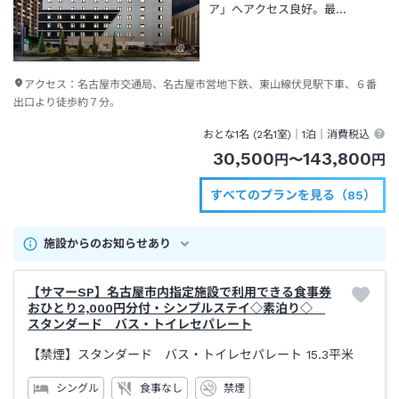
ア」へアクセス良好。最…
アクセス：
名古屋市交通局、名古屋市営地下鉄、東山線伏見駅下車、６番
出口より徒歩約７分。
おとな1名 (
2
名1室)｜
1泊
｜消費税込
30,500
143,800
円
〜
円
すべてのプランを見る（85）
施設からのお知らせあり
【サマーSP】名古屋市内指定施設で利用できる食事券
おひとり2,000円分付・シンプルステイ◇素泊り◇
スタンダード バス・トイレセパレート
【禁煙】スタンダード バス・トイレセパレート
15.3平米
シングル
食事なし
禁煙