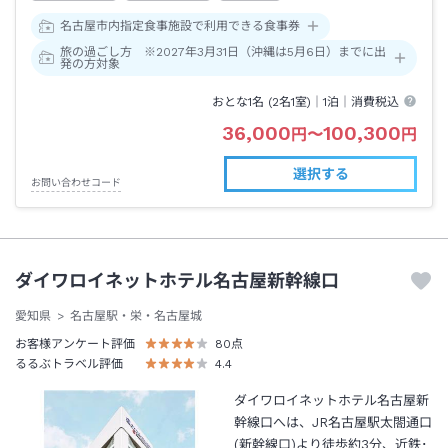
名古屋市内指定食事施設で利用できる食事券
旅の過ごし方 ※2027年3月31日（沖縄は5月6日）までに出
発の方対象
おとな1名 (
2
名1室)｜
1泊
｜消費税込
36,000
100,300
円
〜
円
選択する
お問い合わせコード
ダイワロイネットホテル名古屋新幹線口
愛知県
名古屋駅・栄・名古屋城
お客様アンケート評価
80
点
るるぶトラベル評価
4.4
ダイワロイネットホテル名古屋新
幹線口へは、JR名古屋駅太閤通口
(新幹線口)より徒歩約3分、近鉄･