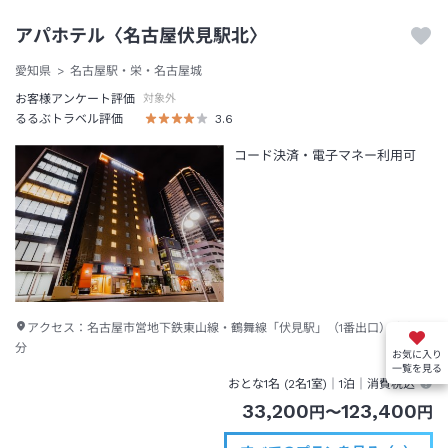
アパホテル〈名古屋伏見駅北〉
愛知県
名古屋駅・栄・名古屋城
お客様アンケート評価
対象外
るるぶトラベル評価
3.6
コード決済・電子マネー利用可
アクセス：
名古屋市営地下鉄東山線・鶴舞線「伏見駅」（1番出口）徒歩4
分
お気に入り
一覧を見る
おとな1名 (
2
名1室)｜
1泊
｜消費税込
33,200
123,400
円
〜
円