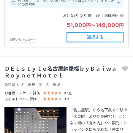
旅の過ごし方 ※2027年3月31日（沖縄は5月6日）までに出
発の方対象
おとな1名 (
2
名1室)｜
1泊
｜消費税込
51,900
149,000
円
〜
円
選択する
お問い合わせコード
ＤＥＬｓｔｙｌｅ名古屋納屋橋ｂｙＤａｉｗａ
ＲｏｙｎｅｔＨｏｔｅｌ
愛知県
名古屋駅・栄・名古屋城
お客様アンケート評価
87
点
るるぶトラベル評価
3.9
「名古屋駅」から地下鉄で一駅の
「伏見駅」より徒歩約7分、ビジ
ネス街の「丸の内」や、観光・シ
ョッピングにも便利な「栄エリ