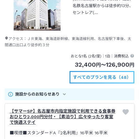
名鉄名古屋駅からは徒歩約13分、
セントレア(…
アクセス：
ＪＲ東海、東海道新幹線、東海道線利用、名古屋駅下車後、太
閤通口出口より徒歩約３分
おとな1名 (
2
名1室)｜
1泊
｜消費税込
32,400
126,900
円
〜
円
すべてのプランを見る（48）
施設からのお知らせあり
【サマーSP】名古屋市内指定施設で利用できる食事券
おひとり2,000円分付・【素泊り】広々ゆったり客室
で快適ステイ
■喫煙■スタンダードA『2名利用』16平米
16平米