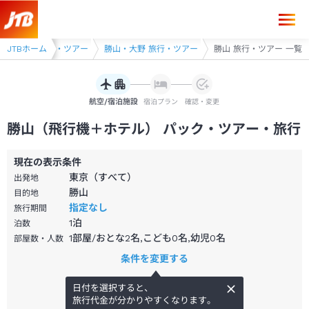
JTBホーム
福井県 旅行・ツアー
勝山・大野 旅行・ツアー
勝山 旅行・ツアー 一覧
航空/宿泊施設
宿泊プラン
確認・変更
勝山（飛行機＋ホテル） パック・ツアー・旅行
現在の表示条件
東京（すべて）
出発地
勝山
目的地
指定なし
旅行期間
1
泊
泊数
1部屋/おとな2名,こども0名,幼児0名
部屋数・人数
条件を変更する
日付を選択すると、
旅行代金が分かりやすくなります。