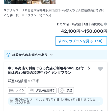
アクセス：
ＪＲ北陸本線福井駅東口出口→私鉄えちぜん鉄道勝山行き約６
０分勝山駅下車→タクシー約２０分
おとな1名 (
2
名1室)｜
1泊
｜消費税込
42,100
150,800
円
〜
円
すべてのプランを見る（40）
施設からのお知らせあり
ホテル売店で利用できる売店ご利用券500円分付 夕
食は約40種類の和洋中バイキングプラン
洋室4名禁煙
37平米
ツイン
夕食/朝食付き
禁煙
旅の過ごし方 ※2027年3月31日（沖縄は5月6日）までに出
発の方対象