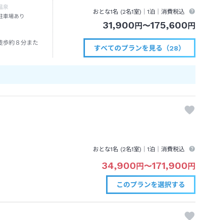
温泉
おとな1名 (
2
名1室)｜
1泊
｜消費税込
駐車場あり
31,900
175,600
円
〜
円
徒歩約８分また
すべてのプランを見る（28）
おとな1名 (
2
名1室)｜
1泊
｜消費税込
34,900
171,900
円
〜
円
このプランを
選択する