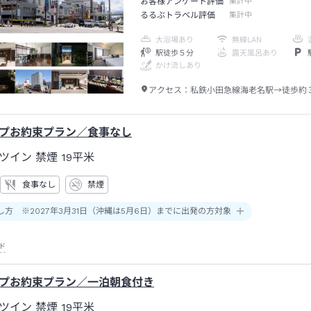
お客様アンケート評価
集計中
るるぶトラベル評価
集計中
大浴場あり
無線LAN
駅徒歩５分
露天風呂あり
かけ流しあり
アクセス：
私鉄小田急線海老名駅→徒歩約
プお約束プラン／食事なし
ツイン 禁煙
19平米
食事なし
禁煙
し方 ※2027年3月31日（沖縄は5月6日）までに出発の方対象
ド
プお約束プラン／一泊朝食付き
ツイン 禁煙
19平米