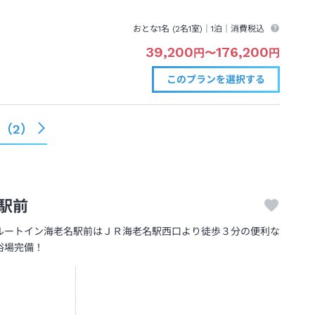
おとな1名 (
2
名1室)｜
1泊
｜消費税込
39,200
176,200
円
〜
円
このプランを
選択する
る（
2
）
駅前
ルートイン海老名駅前はＪＲ海老名駅西口より徒歩３分の便利な
浴場完備！