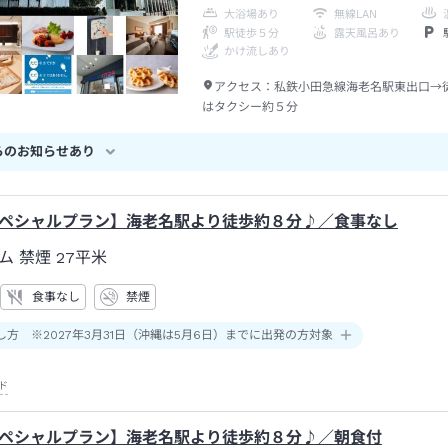
大浴場あり
無線LAN
駅徒歩５分
露天風呂あり
かけ流しあり
アクセス：
私鉄小田急線海老名駅東出口→
はタクシー約５分
らのお知らせあり
ペシャルプラン】海老名駅より徒歩約８分♪／食事なし
ム 禁煙
27平米
食事なし
禁煙
し方 ※2027年3月31日（沖縄は5月6日）までに出発の方対象
ド
ペシャルプラン】海老名駅より徒歩約８分♪／朝食付