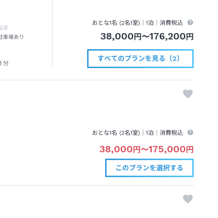
おとな1名 (
2
名1室)｜
1泊
｜消費税込
温泉
38,000
176,200
円
〜
円
駐車場あり
すべてのプランを見る（2）
３分
おとな1名 (
2
名1室)｜
1泊
｜消費税込
38,000
175,000
円
〜
円
このプランを
選択する