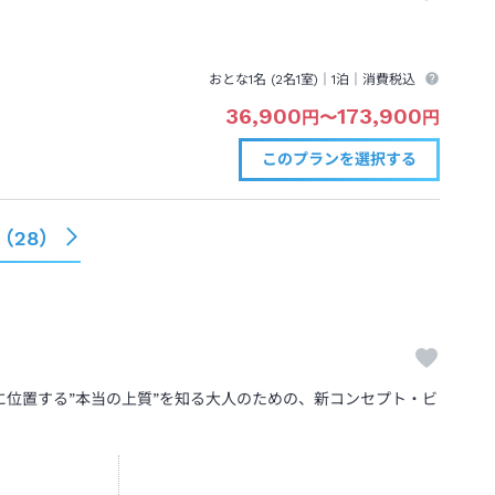
おとな1名 (
2
名1室)｜
1泊
｜消費税込
36,900
173,900
円
〜
円
このプランを
選択する
（
28
）
位置する”本当の上質”を知る大人のための、新コンセプト・ビ