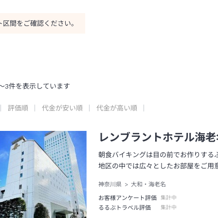
ト区間をご確認ください。
～
3
件を表示しています
評価順
代金が安い順
代金が高い順
レンブラントホテル海老
朝食バイキングは目の前でお作りする
地区の中では広々としたお部屋をご用
神奈川県
大和・海老名
お客様アンケート評価
集計中
るるぶトラベル評価
集計中