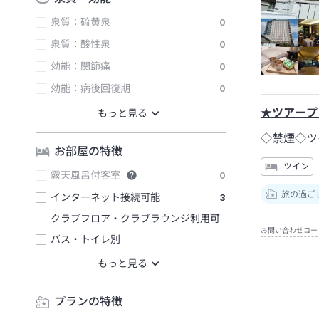
泉質：硫黄泉
0
泉質：酸性泉
0
効能：関節痛
0
効能：病後回復期
0
★ツアープ
◇禁煙◇ツ
お部屋の特徴
ツイン
露天風呂付客室
0
旅の過ご
インターネット接続可能
3
クラブフロア・クラブラウンジ利用可
お問い合わせコー
バス・トイレ別
プランの特徴