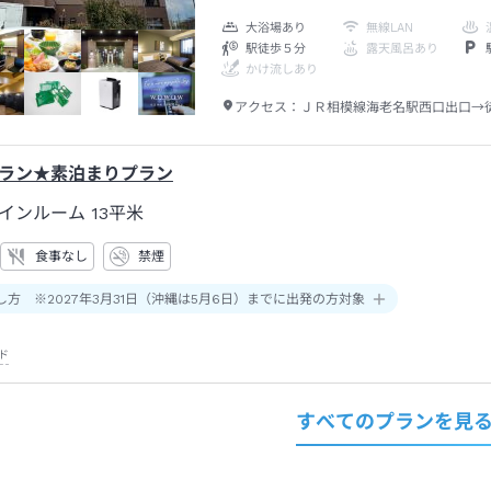
大浴場あり
無線LAN
駅徒歩５分
露天風呂あり
かけ流しあり
アクセス：
ＪＲ相模線海老名駅西口出口→
ラン★素泊まりプラン
インルーム
13平米
食事なし
禁煙
し方 ※2027年3月31日（沖縄は5月6日）までに出発の方対象
ド
すべてのプランを見