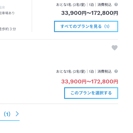
おとな1名 (
2
名1室)｜
1泊
｜消費税込
温泉
33,900
172,800
円
〜
円
駐車場あり
すべてのプランを見る（1）
徒歩約３分
おとな1名 (
2
名1室)｜
1泊
｜消費税込
33,900
172,800
円
〜
円
このプランを
選択する
る（
1
）