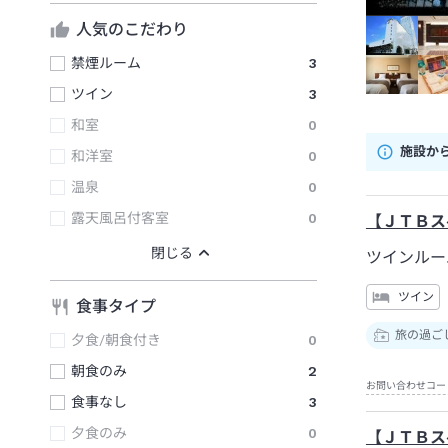
人気のこだわり
禁煙ルーム
3
ツイン
3
和室
0
施設か
和洋室
0
温泉
0
露天風呂付客室
0
【ＪＴＢス
ツインルー
ツイン
食事タイプ
旅の過ご
夕食/朝食付き
0
朝食のみ
2
お問い合わせコー
食事なし
3
夕食のみ
0
【ＪＴＢス