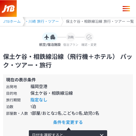
・ツアー
JTBホーム
横浜・川崎 旅行・ツアー
保土ケ谷・相鉄線沿線 旅行・ツアー 一覧
航空/宿泊施設
宿泊プラン
確認・変更
保土ケ谷・相鉄線沿線（飛行機＋ホテル） パッ
ク・ツアー・旅行
現在の表示条件
福岡空港
出発地
保土ケ谷・相鉄線沿線
目的地
指定なし
旅行期間
1
泊
泊数
1部屋/おとな2名,こども0名,幼児0名
部屋数・人数
条件を変更する
日付を選択すると、