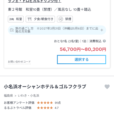
ッフェ・トロピカルドリンク付！
東２号館 和室10畳（禁煙）
／風呂なし
10畳＋踏込
和室
夕食/朝食付き
禁煙
旅の過ごし方 ※2027年3月31日（沖縄は5月6日）までに出
発の方対象
おとな1名 (
2
名1室)｜
1泊
｜消費税込
56,700
80,200
円
〜
円
選択する
お問い合わせコード
小名浜オーシャンホテル＆ゴルフクラブ
福島県
いわき・小名浜
お客様アンケート評価
91
点
るるぶトラベル評価
4.7