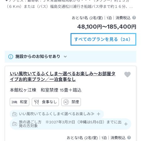
アクセス：
最寄駅：ＪＲ常磐線相馬駅から・・・（タクシー）約１５分
（６Ｋｍ）または（バス）福島交通松川浦行き船越バス停まで約１６分、さ
らに徒歩約５分
おとな1名 (
2
名1室)｜
1泊
｜消費税込
48,100
185,400
円
〜
円
すべてのプランを見る（24）
施設からのお知らせあり
いい風吹いてるふくしま～選べるお楽しみ～お部屋タ
イプお約束プラン／一泊食事なし
本館松ヶ江棟 和室禁煙
15畳＋踏込
和室
食事なし
禁煙
いい風吹いてるふくしま≪選べるお楽しみ≫
旅の過ごし方 ※2027年3月31日（沖縄は5月6日）までに出
発の方対象
おとな1名 (
2
名1室)｜
1泊
｜消費税込