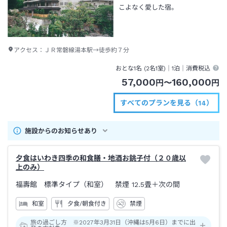
こよなく愛した宿。
アクセス：
ＪＲ常磐線湯本駅→徒歩約７分
おとな1名 (
2
名1室)｜
1泊
｜消費税込
57,000
160,000
円
〜
円
すべてのプランを見る（14）
施設からのお知らせあり
夕食はいわき四季の和食膳・地酒お銚子付（２０歳以
上のみ）
福壽館 標準タイプ（和室） 禁煙
12.5畳＋次の間
和室
夕食/朝食付き
禁煙
旅の過ごし方 ※2027年3月31日（沖縄は5月6日）までに出