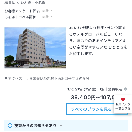
福島県
いわき・小名浜
お客様アンケート評価
集計中
るるぶトラベル評価
集計中
JRいわき駅より徒歩5分に位置す
るホテルグローバルビューいわ
き。温もりのあるインテリアと明
るい空間がやすらいだ ひとときを
お約束します。
アクセス：
ＪＲ常磐いわき駅正面出口→徒歩約５分
おとな1名 (
2
名1室)｜
1泊
｜消費税込
38,400
107,000
円
〜
円
お気に入り
一覧を見る
すべてのプランを見る（2）
施設からのお知らせあり