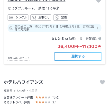
セミダブルルーム 禁煙
13.6平米
シングル
食事なし
禁煙
旅の過ごし方 ※2027年3月31日（沖縄は5月6日）までに出
発の方対象
おとな1名 (
2
名1室)｜
1泊
｜消費税込
36,400
117,100
円
〜
円
選択する
お問い合わせコード
ホテルハワイアンズ
福島県
いわき・小名浜
お客様アンケート評価
73
点
るるぶトラベル評価
3.4