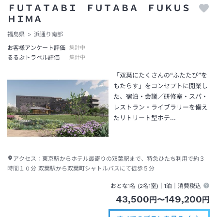
ＦＵＴＡＴＡＢＩ ＦＵＴＡＢＡ ＦＵＫＵＳ
ＨＩＭＡ
福島県
浜通り南部
お客様アンケート評価
集計中
るるぶトラベル評価
集計中
「双葉にたくさんの“ふたたび”を
もたらす」をコンセプトに開業し
た、宿泊・会議／研修室・スパ・
レストラン・ライブラリーを備え
たリトリート型ホテ…
アクセス：
東京駅からホテル最寄りの双葉駅まで、特急ひたち利用で約３
時間１０分 双葉駅から双葉町シャトルバスにて徒歩５分
おとな1名 (
2
名1室)｜
1泊
｜消費税込
43,500
149,200
円
〜
円