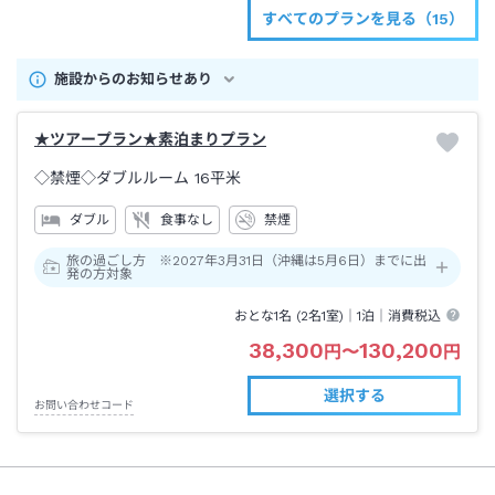
すべてのプランを見る（15）
施設からのお知らせあり
★ツアープラン★素泊まりプラン
◇禁煙◇ダブルルーム
16平米
ダブル
食事なし
禁煙
旅の過ごし方 ※2027年3月31日（沖縄は5月6日）までに出
発の方対象
おとな1名 (
2
名1室)｜
1泊
｜消費税込
38,300
130,200
円
〜
円
選択する
お問い合わせコード