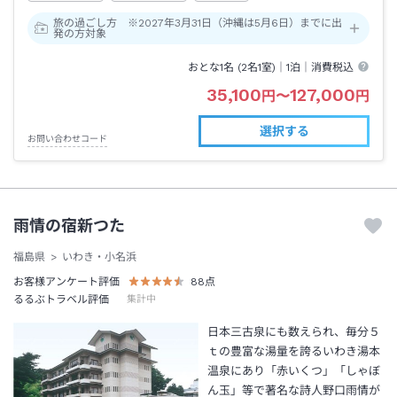
旅の過ごし方 ※2027年3月31日（沖縄は5月6日）までに出
発の方対象
おとな1名 (
2
名1室)｜
1泊
｜消費税込
35,100
127,000
円
〜
円
選択する
お問い合わせコード
雨情の宿新つた
福島県
いわき・小名浜
お客様アンケート評価
88
点
るるぶトラベル評価
集計中
日本三古泉にも数えられ、毎分５
ｔの豊富な湯量を誇るいわき湯本
温泉にあり「赤いくつ」「しゃぼ
ん玉」等で著名な詩人野口雨情が