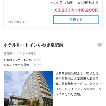
おとな1名 (
2
名1室)｜
1泊
｜消費税込
63,200
118,200
円
〜
円
選択する
お問い合わせコード
ホテルルートインいわき泉駅前
福島県
いわき・小名浜
お客様アンケート評価
集計中
るるぶトラベル評価
集計中
ＪＲ常磐線泉駅より、徒歩１分。
無料駐車場＆人工温泉大浴場完
備。朝食無料サービス。アクアマ
リン、ハワイアンズへお車約１５
～２０分の好立地。