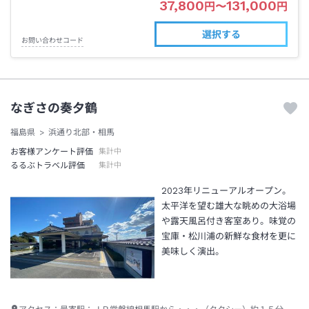
37,800
131,000
円
〜
円
選択する
お問い合わせコード
なぎさの奏夕鶴
福島県
浜通り北部・相馬
お客様アンケート評価
集計中
るるぶトラベル評価
集計中
2023年リニューアルオープン。
太平洋を望む雄大な眺めの大浴場
や露天風呂付き客室あり。味覚の
宝庫・松川浦の新鮮な食材を更に
美味しく演出。