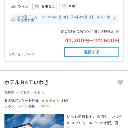
ツイン
食事なし
禁煙
旅の過ごし方 ※2027年3月31日（沖縄は5月6日）までに出
発の方対象
おとな1名 (
2
名1室)｜
1泊
｜消費税込
42,300
122,600
円
〜
円
選択する
お問い合わせコード
ホテルＢ4Ｔいわき
福島県
いわき・小名浜
お客様アンケート評価
81
点
るるぶトラベル評価
集計中
いつもの移動も、宿泊も。いつも
のSuicaで。JR「いわき駅」直