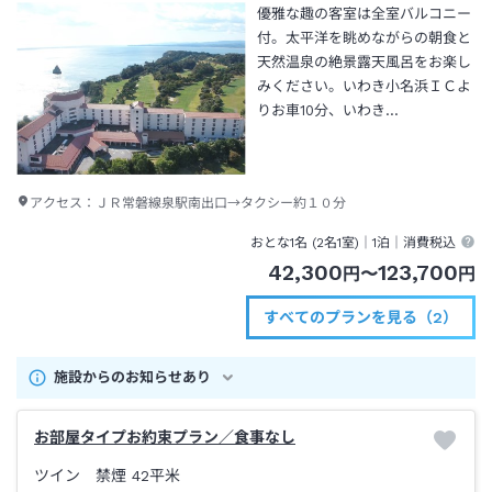
優雅な趣の客室は全室バルコニー
付。太平洋を眺めながらの朝食と
天然温泉の絶景露天風呂をお楽し
みください。いわき小名浜ＩＣよ
りお車10分、いわき…
アクセス：
ＪＲ常磐線泉駅南出口→タクシー約１０分
おとな1名 (
2
名1室)｜
1泊
｜消費税込
42,300
123,700
円
〜
円
すべてのプランを見る（2）
施設からのお知らせあり
お部屋タイプお約束プラン／食事なし
ツイン 禁煙
42平米