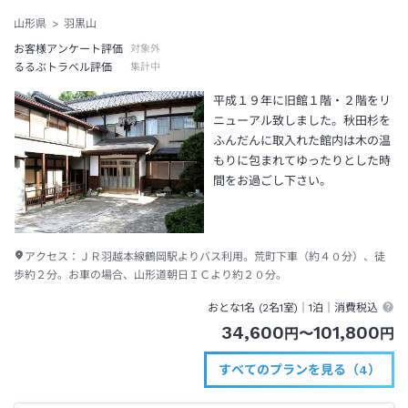
山形県
羽黒山
お客様アンケート評価
対象外
るるぶトラベル評価
集計中
平成１９年に旧館１階・２階をリ
ニューアル致しました。秋田杉を
ふんだんに取入れた館内は木の温
もりに包まれてゆったりとした時
間をお過ごし下さい。
アクセス：
ＪＲ羽越本線鶴岡駅よりバス利用。荒町下車（約４０分）、徒
歩約２分。お車の場合、山形道朝日ＩＣより約２０分。
おとな1名 (
2
名1室)｜
1泊
｜消費税込
34,600
101,800
円
〜
円
すべてのプランを見る（4）