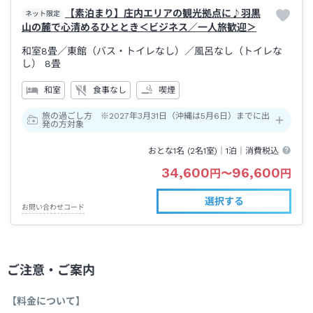
【素泊まり】庄内エリアの観光拠点に♪羽黒
ネット限定
山の麓で心清めるひととき＜ビジネス／一人旅歓迎＞
和室8畳／東館（バス・トイレなし）
／風呂なし（トイレな
し）
8畳
和室
食事なし
喫煙
旅の過ごし方 ※2027年3月31日（沖縄は5月6日）までに出
発の方対象
おとな1名 (
2
名1室)｜
1泊
｜消費税込
34,600
96,600
円
〜
円
選択する
お問い合わせコード
ご注意・ご案内
【料金について】