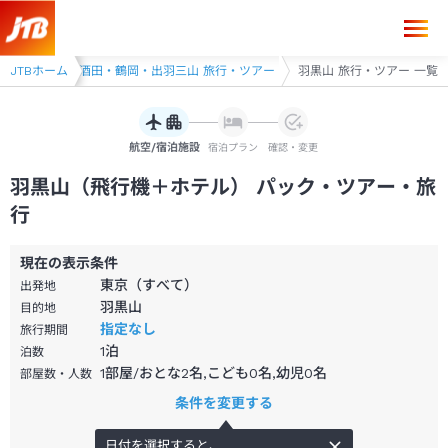
行・ツアー
JTBホーム
酒田・鶴岡・出羽三山 旅行・ツアー
羽黒山 旅行・ツアー 一覧
航空/宿泊施設
宿泊プラン
確認・変更
羽黒山（飛行機＋ホテル） パック・ツアー・旅
行
現在の表示条件
東京（すべて）
出発地
羽黒山
目的地
指定なし
旅行期間
1
泊
泊数
1部屋/おとな2名,こども0名,幼児0名
部屋数・人数
条件を変更する
日付を選択すると、