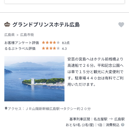
グランドプリンスホテル広島
広島県
広島市街
お客様アンケート評価
83
点
るるぶトラベル評価
4.3
安芸の宮島へはホテル前桟橋より
高速船で２６分。平和記念公園へ
は車で１５分と観光に大変便利で
す。駐車場４４０台は有料でご利
用いただけます。
アクセス：
ＪＲ山陽新幹線広島駅→タクシー約２０分
基準列車区間
名古屋
駅
広島
駅
おとな1名 (
2
名1室)｜
1泊
｜消費税込