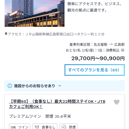
簡単にアクセスでき、ビジネス、
観光の拠点に最適です。
アクセス：
ＪＲ山陽新幹線広島駅南口出口→タクシー約１０分
基準列車区間
名古屋
駅
広島
駅
おとな1名 (
2
名1室)｜
1泊
｜消費税込
29,700
90,900
円
〜
円
すべてのプランを見る（89）
施設からのお知らせあり
【早期60】（食事なし）最大22時間ステイOK・JTB
カフェご利用OK！
プレミアムツイン 禁煙
35.6平米
ツイン
食事なし
禁煙