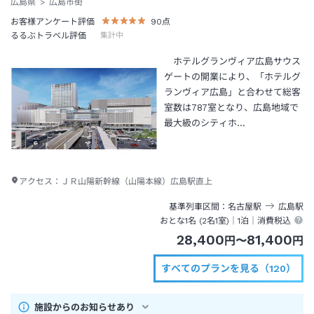
広島県
広島市街
お客様アンケート評価
90
点
るるぶトラベル評価
集計中
ホテルグランヴィア広島サウス
ゲートの開業により、「ホテルグ
ランヴィア広島」と合わせて総客
室数は787室となり、広島地域で
最大級のシティホ…
アクセス：
ＪＲ山陽新幹線（山陽本線）広島駅直上
基準列車区間
名古屋
駅
広島
駅
おとな1名 (
2
名1室)｜
1泊
｜消費税込
28,400
81,400
円
〜
円
すべてのプランを見る（120）
施設からのお知らせあり