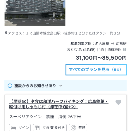
アクセス：
ＪＲ山陽本線宮島口駅→徒歩約１２分またはタクシー約３分
基準列車区間
名古屋
駅
広島
駅
おとな1名 (
2
名1室)｜
1泊
｜消費税込
31,100
85,500
円
〜
円
すべてのプランを見る（94）
施設からのお知らせあり
【早期60】夕食は和洋ハーフバイキング！広島銘菓・
絵付け用しゃもじ付（滞在中1室1つ）
スーペリアツイン 禁煙 海側
26平米
ツイン
夕食/朝食付き
禁煙