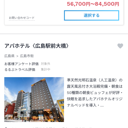
56,700
84,500
円
〜
円
選択する
お問い合わせコード
アパホテル〈広島駅前大橋〉
広島県
広島市街
お客様アンケート評価
対象外
るるぶトラベル評価
集計中
準天然光明石温泉（人工温泉）の
露天風呂付き大浴殿完備・朝食は
50種類の朝食ビュッフェが好評・
快眠を追求したアパホテルオリジ
ナルベッドを導入・…