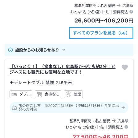
基準列車区間
名古屋
駅
広島
駅
おとな1名 (
2
名1室)｜
1泊
｜消費税込
26,600
106,200
円
〜
円
すべてのプランを見る（68）
施設からのお知らせあり
【いっとく！】（食事なし）広島駅から徒歩約3分！ビ
ジネスにも観光にも便利な立地です！
モデレートダブル 禁煙
21.5平米
ダブル
食事なし
禁煙
旅の過ごし方 ※2027年3月31日（沖縄は5月6日）までに出
発の方対象
基準列車区間
名古屋
駅
広島
駅
おとな1名 (
2
名1室)｜
1泊
｜消費税込
27,500
46,200
円
〜
円