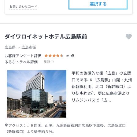
選択する
お問い合わせコード
ダイワロイネットホテル広島駅前
広島県
広島市街
お客様アンケート評価
89
点
るるぶトラベル評価
集計中
平和の象徴的な街「広島」の玄関
口であるJR「広島駅」山陽・九州
新幹線利用、北口（新幹線口）よ
り徒歩約3分、更に広島空港より
リムジンバスで「広…
アクセス：
ＪＲ四国、山陽、九州新幹線利用広島駅下車後、広島駅北口
（新幹線口）より徒歩約３分。