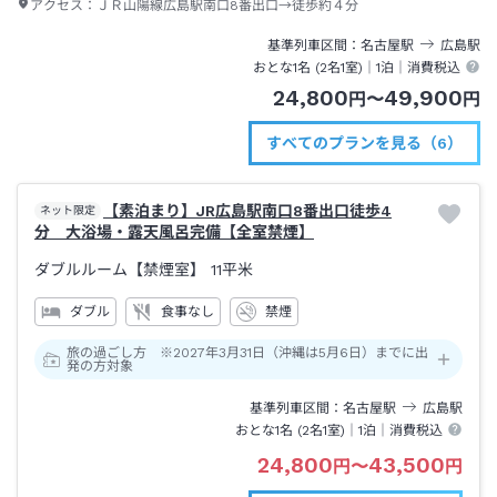
アクセス：
ＪＲ山陽線広島駅南口8番出口→徒歩約４分
基準列車区間
名古屋
駅
広島
駅
おとな1名 (
2
名1室)｜
1泊
｜消費税込
24,800
49,900
円
〜
円
すべてのプランを見る（6）
【素泊まり】JR広島駅南口8番出口徒歩4
ネット限定
分 大浴場・露天風呂完備【全室禁煙】
ダブルルーム【禁煙室】
11平米
ダブル
食事なし
禁煙
旅の過ごし方 ※2027年3月31日（沖縄は5月6日）までに出
発の方対象
基準列車区間
名古屋
駅
広島
駅
おとな1名 (
2
名1室)｜
1泊
｜消費税込
24,800
43,500
円
〜
円