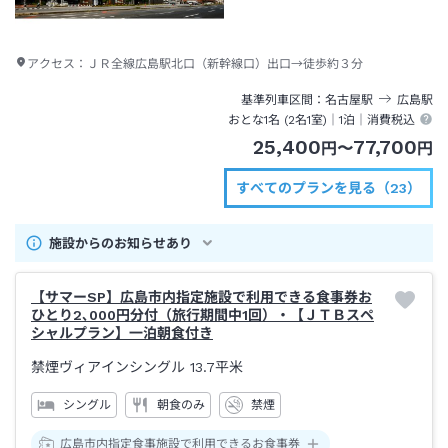
アクセス：
ＪＲ全線広島駅北口（新幹線口）出口→徒歩約３分
基準列車区間
名古屋
駅
広島
駅
おとな1名 (
2
名1室)｜
1泊
｜消費税込
25,400
77,700
円
〜
円
すべてのプランを見る（23）
施設からのお知らせあり
【サマーSP】広島市内指定施設で利用できる食事券お
ひとり2､000円分付（旅行期間中1回）・【ＪＴＢスペ
シャルプラン】一泊朝食付き
禁煙ヴィアインシングル
13.7平米
シングル
朝食のみ
禁煙
広島市内指定食事施設で利用できるお食事券