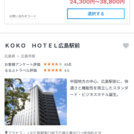
24,300
38,800
円
〜
円
選択する
お問い合わせコード
ＫＯＫＯ ＨＯＴＥＬ広島駅前
広島県
広島市街
お客様アンケート評価
81
点
るるぶトラベル評価
4.5
中国地方の中心、広島駅前に、快
適さと機能性を両立したスタンダ
ード・ビジネスホテル誕生。
アクセス：
ＪＲ広島駅南口地下広場８番出口→徒歩約６分