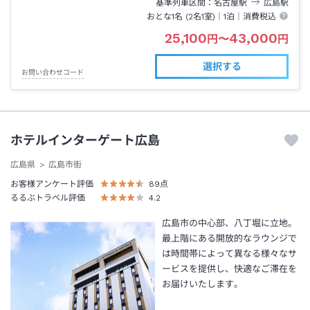
基準列車区間
名古屋
駅
広島
駅
おとな1名 (
2
名1室)｜
1泊
｜消費税込
25,100
43,000
円
〜
円
選択する
お問い合わせコード
ホテルインターゲート広島
広島県
広島市街
お客様アンケート評価
89
点
るるぶトラベル評価
4.2
広島市の中心部、八丁堀に立地。
最上階にある開放的なラウンジで
は時間帯によって異なる様々なサ
ービスを提供し、快適なご滞在を
お届けいたします。