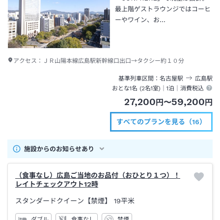
最上階ゲストラウンジではコーヒ
ーやワイン、お…
アクセス：
ＪＲ山陽本線広島駅新幹線口出口→タクシー約１０分
基準列車区間
名古屋
駅
広島
駅
おとな1名 (
2
名1室)｜
1泊
｜消費税込
27,200
59,200
円
〜
円
すべてのプランを見る（16）
施設からのお知らせあり
（食事なし）広島ご当地のお品付（おひとり１つ）！
レイトチェックアウト12時
スタンダードクイーン【禁煙】
19平米
ダブル
食事なし
禁煙