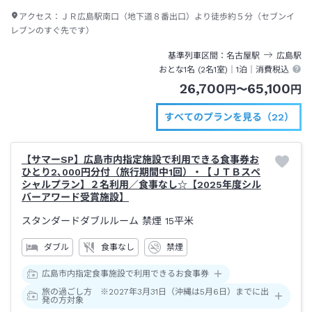
アクセス：
ＪＲ広島駅南口（地下道８番出口）より徒歩約５分（セブンイ
レブンのすぐ先です）
基準列車区間
名古屋
駅
広島
駅
おとな1名 (
2
名1室)｜
1泊
｜消費税込
26,700
65,100
円
〜
円
すべてのプランを見る（22）
【サマーSP】広島市内指定施設で利用できる食事券お
ひとり2､000円分付（旅行期間中1回）・【ＪＴＢスペ
シャルプラン】２名利用／食事なし☆【2025年度シル
バーアワード受賞施設】
スタンダードダブルルーム 禁煙
15平米
ダブル
食事なし
禁煙
広島市内指定食事施設で利用できるお食事券
旅の過ごし方 ※2027年3月31日（沖縄は5月6日）までに出
発の方対象