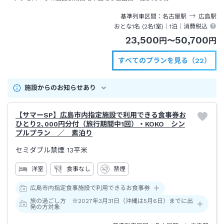
基準列車区間
名古屋
駅
広島
駅
おとな1名 (
2
名1室)｜
1泊
｜消費税込
23,500
50,700
円
〜
円
すべてのプランを見る（22）
施設からのお知らせあり
【サマーSP】広島市内指定施設で利用できる食事券お
ひとり2､000円分付（旅行期間中1回）・KOKO シン
プルプラン ／ 素泊り
セミダブル禁煙
13平米
洋室
食事なし
禁煙
広島市内指定食事施設で利用できるお食事券
旅の過ごし方 ※2027年3月31日（沖縄は5月6日）までに出
発の方対象