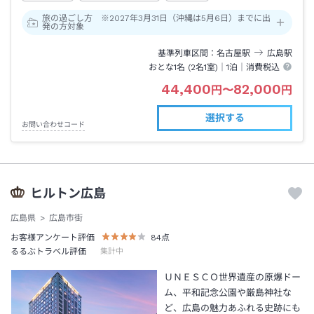
旅の過ごし方 ※2027年3月31日（沖縄は5月6日）までに出
発の方対象
基準列車区間
名古屋
駅
広島
駅
おとな1名 (
2
名1室)｜
1泊
｜消費税込
44,400
82,000
円
〜
円
選択する
お問い合わせコード
ヒルトン広島
広島県
広島市街
お客様アンケート評価
84
点
るるぶトラベル評価
集計中
ＵＮＥＳＣＯ世界遺産の原爆ドー
ム、平和記念公園や厳島神社な
ど、広島の魅力あふれる史跡にも