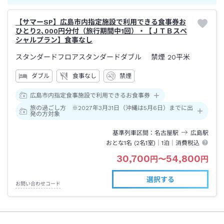
【サマーSP】広島市内指定施設で利用できる食事券お
ひとり2､000円分付（旅行期間中1回）・【ＪＴＢスペ
シャルプラン】食事なし
スタンダードフロアスタンダードダブル 禁煙
20平米
ダブル
食事なし
禁煙
広島市内指定食事施設で利用できるお食事券
旅の過ごし方 ※2027年3月31日（沖縄は5月6日）までに出
発の方対象
基準列車区間
名古屋
駅
広島
駅
おとな1名 (
2
名1室)｜
1泊
｜消費税込
30,700
54,800
円
〜
円
選択する
お問い合わせコード