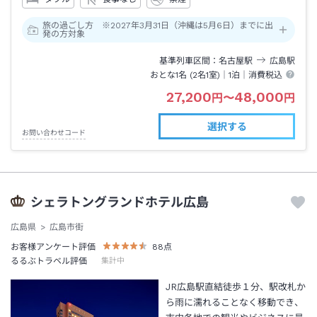
旅の過ごし方 ※2027年3月31日（沖縄は5月6日）までに出
発の方対象
基準列車区間
名古屋
駅
広島
駅
おとな1名 (
2
名1室)｜
1泊
｜消費税込
27,200
48,000
円
〜
円
選択する
お問い合わせコード
シェラトングランドホテル広島
広島県
広島市街
お客様アンケート評価
88
点
るるぶトラベル評価
集計中
JR広島駅直結徒歩１分、駅改札か
ら雨に濡れることなく移動でき、