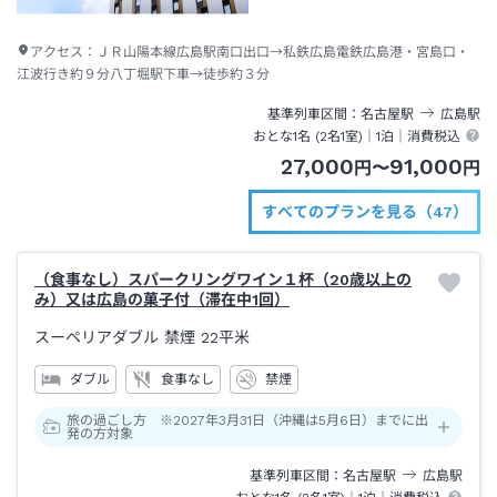
アクセス：
ＪＲ山陽本線広島駅南口出口→私鉄広島電鉄広島港・宮島口・
江波行き約９分八丁堀駅下車→徒歩約３分
基準列車区間
名古屋
駅
広島
駅
おとな1名 (
2
名1室)｜
1泊
｜消費税込
27,000
91,000
円
〜
円
すべてのプランを見る（47）
（食事なし）スパークリングワイン１杯（20歳以上の
み）又は広島の菓子付（滞在中1回）
スーペリアダブル 禁煙
22平米
ダブル
食事なし
禁煙
旅の過ごし方 ※2027年3月31日（沖縄は5月6日）までに出
発の方対象
基準列車区間
名古屋
駅
広島
駅