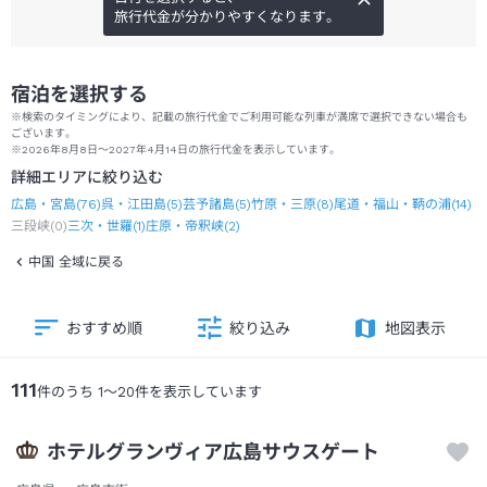
旅行代金が分かりやすくなります。
宿泊を選択する
※検索のタイミングにより、記載の旅行代金でご利用可能な列車が満席で選択できない場合も
ございます。
※2026年8月8日～2027年4月14日の旅行代金を表示しています。
詳細エリアに絞り込む
広島・宮島
(
76
)
呉・江田島
(
5
)
芸予諸島
(
5
)
竹原・三原
(
8
)
尾道・福山・鞆の浦
(
14
)
三段峡
(
0
)
三次・世羅
(
1
)
庄原・帝釈峡
(
2
)
中国 全域に戻る
おすすめ順
絞り込み
地図表示
111
件のうち
1
～
20
件を表示しています
ホテルグランヴィア広島サウスゲート