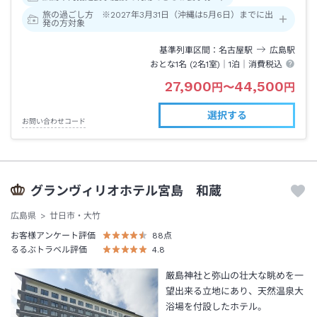
旅の過ごし方 ※2027年3月31日（沖縄は5月6日）までに出
発の方対象
基準列車区間
名古屋
駅
広島
駅
おとな1名 (
2
名1室)｜
1泊
｜消費税込
27,900
44,500
円
〜
円
選択する
お問い合わせコード
グランヴィリオホテル宮島 和蔵
広島県
廿日市・大竹
お客様アンケート評価
88
点
るるぶトラベル評価
4.8
厳島神社と弥山の壮大な眺めを一
望出来る立地にあり、天然温泉大
浴場を付設したホテル。