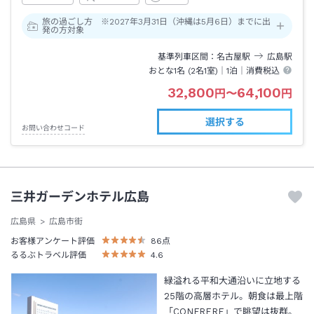
旅の過ごし方 ※2027年3月31日（沖縄は5月6日）までに出
発の方対象
基準列車区間
名古屋
駅
広島
駅
おとな1名 (
2
名1室)｜
1泊
｜消費税込
32,800
64,100
円
〜
円
選択する
お問い合わせコード
三井ガーデンホテル広島
広島県
広島市街
お客様アンケート評価
86
点
るるぶトラベル評価
4.6
緑溢れる平和大通沿いに立地する
25階の高層ホテル。朝食は最上階
「CONFRERE」で眺望は抜群。