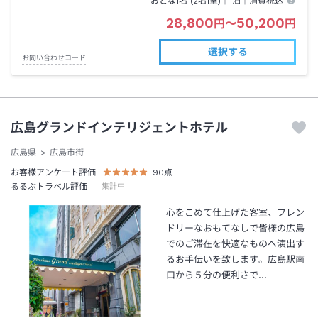
おとな1名 (
2
名1室)｜
1泊
｜消費税込
28,800
50,200
円
〜
円
選択する
お問い合わせコード
広島グランドインテリジェントホテル
広島県
広島市街
お客様アンケート評価
90
点
るるぶトラベル評価
集計中
心をこめて仕上げた客室、フレン
ドリーなおもてなしで皆様の広島
でのご滞在を快適なものへ演出す
るお手伝いを致します。広島駅南
口から５分の便利さで…