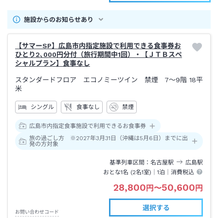
施設からのお知らせあり
【サマーSP】広島市内指定施設で利用できる食事券お
ひとり2､000円分付（旅行期間中1回）・【ＪＴＢスペ
シャルプラン】食事なし
スタンダードフロア エコノミーツイン 禁煙 7～9階
18平
米
シングル
食事なし
禁煙
広島市内指定食事施設で利用できるお食事券
旅の過ごし方 ※2027年3月31日（沖縄は5月6日）までに出
発の方対象
基準列車区間
名古屋
駅
広島
駅
おとな1名 (
2
名1室)｜
1泊
｜消費税込
28,800
50,600
円
〜
円
選択する
お問い合わせコード