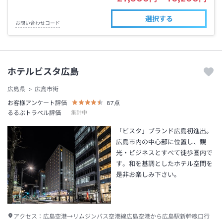
選択する
お問い合わせコード
ホテルビスタ広島
広島県
広島市街
お客様アンケート評価
87
点
るるぶトラベル評価
集計中
「ビスタ」ブランド広島初進出。
広島市内の中心部に位置し、観
光・ビジネスとすべて徒歩圏内で
す。和を基調としたホテル空間を
是非お楽しみ下さい。
アクセス：
広島空港→リムジンバス空港線広島空港から広島駅新幹線口行