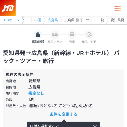
線・JR利用ツアー
JTBホーム
中国
広島県
広島県 旅行・ツアー 一覧
愛知県発
宿泊施設
宿泊プラン
列車
確認・変更
愛知県発→広島県（新幹線・JR＋ホテル） パ
ック・ツアー・旅行
現在の表示条件
愛知県
出発地
広島県
目的地
指定なし
旅行期間
1
泊
泊数
1部屋/おとな2名,こども0名,幼児0名
部屋数・人数
条件を変更する
日付を選択すると、