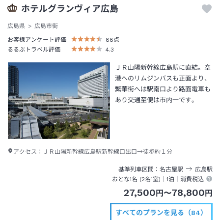
ホテルグランヴィア広島
広島県
広島市街
お客様アンケート評価
88
点
るるぶトラベル評価
4.3
ＪＲ山陽新幹線広島駅に直結。空
港へのリムジンバスも正面より、
繁華街へは駅南口より路面電車も
あり交通至便は市内一です。
アクセス：
ＪＲ山陽新幹線広島駅新幹線口出口→徒歩約１分
基準列車区間
名古屋
駅
広島
駅
おとな1名 (
2
名1室)｜
1泊
｜消費税込
27,500
78,800
円
〜
円
すべてのプランを見る（84）