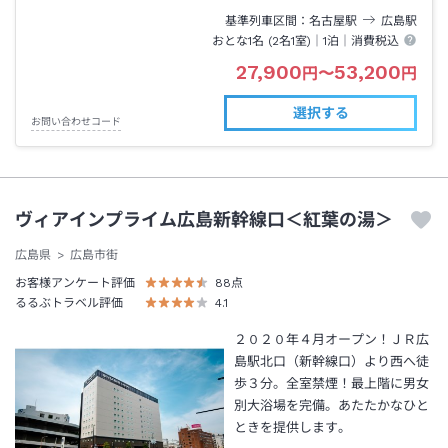
基準列車区間
名古屋
駅
広島
駅
おとな1名 (
2
名1室)｜
1泊
｜消費税込
27,900
53,200
円
〜
円
選択する
お問い合わせコード
ヴィアインプライム広島新幹線口＜紅葉の湯＞
広島県
広島市街
お客様アンケート評価
88
点
るるぶトラベル評価
4.1
２０２０年４月オープン！ＪＲ広
島駅北口（新幹線口）より西へ徒
歩３分。全室禁煙！最上階に男女
別大浴場を完備。あたたかなひと
ときを提供します。