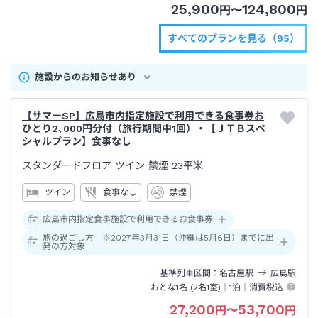
25,900
124,800
円
〜
円
すべてのプランを見る（95）
施設からのお知らせあり
【サマーSP】広島市内指定施設で利用できる食事券お
ひとり2､000円分付（旅行期間中1回）・【ＪＴＢスペ
シャルプラン】食事なし
スタンダードフロア ツイン 禁煙
23平米
ツイン
食事なし
禁煙
広島市内指定食事施設で利用できるお食事券
旅の過ごし方 ※2027年3月31日（沖縄は5月6日）までに出
発の方対象
基準列車区間
名古屋
駅
広島
駅
おとな1名 (
2
名1室)｜
1泊
｜消費税込
27,200
53,700
円
〜
円