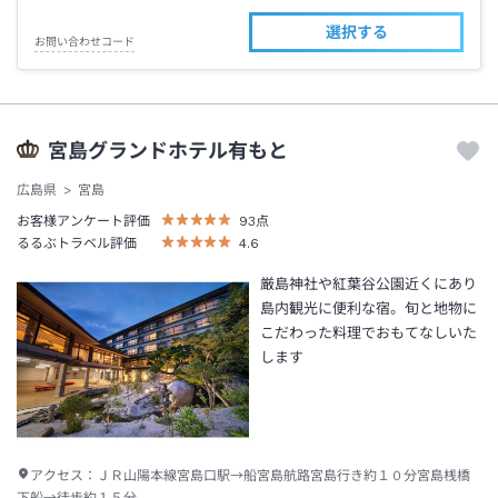
選択する
お問い合わせコード
宮島グランドホテル有もと
広島県
宮島
お客様アンケート評価
93
点
るるぶトラベル評価
4.6
厳島神社や紅葉谷公園近くにあり
島内観光に便利な宿。旬と地物に
こだわった料理でおもてなしいた
します
アクセス：
ＪＲ山陽本線宮島口駅→船宮島航路宮島行き約１０分宮島桟橋
下船→徒歩約１５分