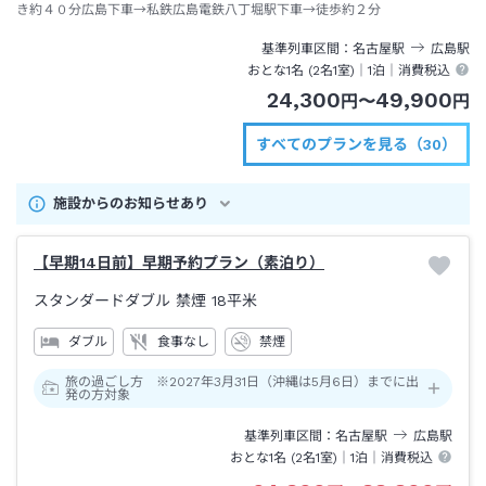
き約４０分広島下車→私鉄広島電鉄八丁堀駅下車→徒歩約２分
基準列車区間
名古屋
駅
広島
駅
おとな1名 (
2
名1室)｜
1泊
｜消費税込
24,300
49,900
円
〜
円
すべてのプランを見る（30）
施設からのお知らせあり
【早期14日前】早期予約プラン（素泊り）
スタンダードダブル 禁煙
18平米
ダブル
食事なし
禁煙
旅の過ごし方 ※2027年3月31日（沖縄は5月6日）までに出
発の方対象
基準列車区間
名古屋
駅
広島
駅
おとな1名 (
2
名1室)｜
1泊
｜消費税込