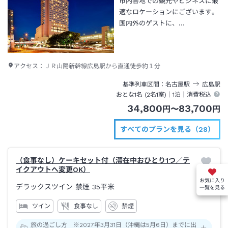
市内各地での観光やビジネスに最
適なロケーションにございます。
国内外のゲストに、…
アクセス：
ＪＲ山陽新幹線広島駅から直通徒歩約１分
基準列車区間
名古屋
駅
広島
駅
おとな1名 (
2
名1室)｜
1泊
｜消費税込
34,800
83,700
円
〜
円
すべてのプランを見る（28）
（食事なし）ケーキセット付（滞在中おひとり1つ／テ
イクアウトへ変更OK）
お気に入り
デラックスツイン 禁煙
35平米
一覧を見る
ツイン
食事なし
禁煙
旅の過ごし方 ※2027年3月31日（沖縄は5月6日）までに出