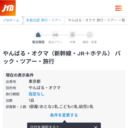
 旅行・ツアー
JTBホーム
本島北部 旅行・ツアー
やんばる・オクマ 旅行・ツアー 一覧
宿泊施設
宿泊プラン
列車
確認・変更
やんばる・オクマ（新幹線・JR＋ホテル） パ
ック・ツアー・旅行
現在の表示条件
東京都
出発地
やんばる・オクマ
目的地
指定なし
旅行期間
1
泊
泊数
1部屋/おとな2名,こども0名,幼児0名
部屋数・人数
条件を変更する
日付を選択すると、