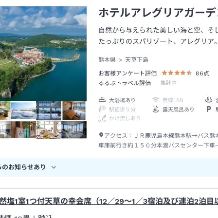
ホテルアレグリアガーデ
自然から与えられた美しい海と空、そ
たっぷりのスパリゾート、アレグリア
熊本県
天草下島
お客様アンケート評価
86
点
るるぶトラベル評価
集計中
大浴場あり
無線LAN
駅徒歩５分
露天風呂あり
かけ流しあり
アクセス：
ＪＲ鹿児島本線熊本駅→バス熊
車庫前行き約１５０分本渡バスセンター下車
分
らのお知らせあり
然塩1室1つ付天草の幸会席（12／29～1／3宿泊及び連泊2泊