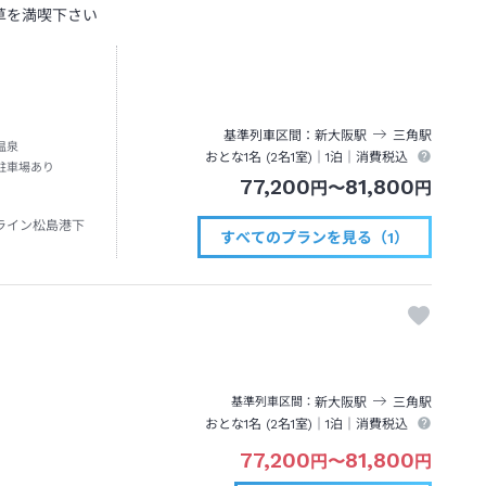
草を満喫下さい
基準列車区間
新大阪
駅
三角
駅
温泉
おとな1名 (
2
名1室)｜
1泊
｜消費税込
駐車場あり
77,200
81,800
円
〜
円
ライン松島港下
すべてのプランを見る（1）
新大阪
駅
三角
駅
基準列車区間
おとな1名 (
2
名1室)｜
1泊
｜消費税込
77,200
81,800
円
〜
円