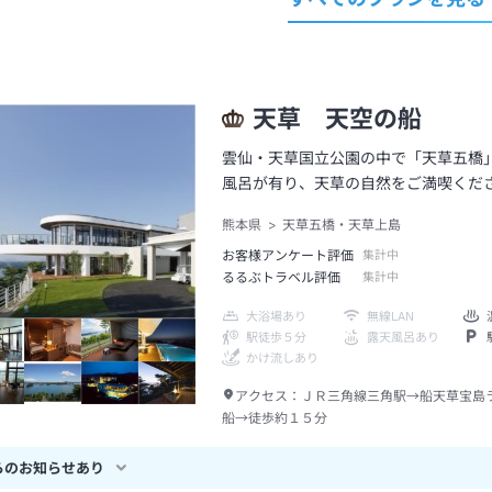
天草 天空の船
雲仙・天草国立公園の中で「天草五橋
風呂が有り、天草の自然をご満喫くだ
熊本県
天草五橋・天草上島
お客様アンケート評価
集計中
るるぶトラベル評価
集計中
大浴場あり
無線LAN
駅徒歩５分
露天風呂あり
かけ流しあり
アクセス：
ＪＲ三角線三角駅→船天草宝島
船→徒歩約１５分
らのお知らせあり