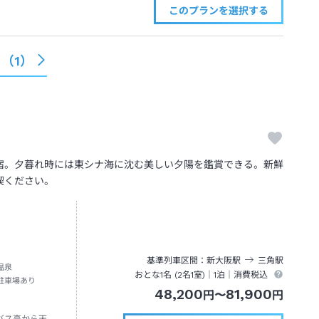
このプランを
選択する
る（
1
）
宿。夕暮れ時には東シナ海に沈む美しい夕陽を鑑賞できる。新鮮
喫ください。
基準列車区間
新大阪
駅
三角
駅
温泉
おとな1名 (
2
名1室)｜
1泊
｜消費税込
駐車場あり
48,200
81,900
円
〜
円