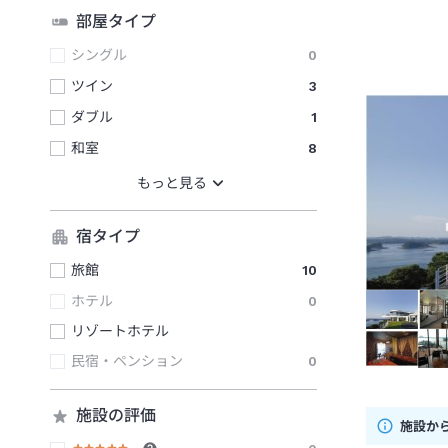
部屋タイプ
シングル
0
ツイン
3
ダブル
1
和室
8
宿タイプ
旅館
10
ホテル
0
リゾートホテル
民宿・ペンション
0
施設の評価
施設か