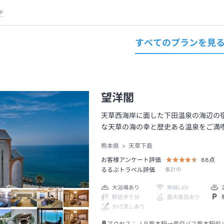
ド
すべてのプランを見
望洋閣
天草西海岸に面した下田温泉の海辺の
な天草の海の幸と歴史ある温泉をご満
熊本県
天草下島
お客様アンケート評価
88
点
るるぶトラベル評価
集計中
大浴場あり
無線LAN
駅徒歩５分
露天風呂あり
かけ流しあり