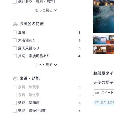
送迎あり（有料・無料）
お風呂の特徴
温泉
8
大浴場あり
9
露天風呂あり
5
貸切・家族風呂あり
4
お部屋タイ
泉質・効能
天使の梯子 
泉質：硫黄泉
0
スイート
泉質：酸性泉
0
旅の過ご
効能：関節痛
6
効能：病後回復期
5