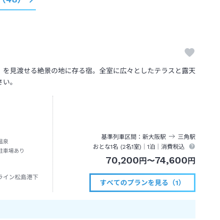
」を見渡せる絶景の地に存る宿。全室に広々としたテラスと露天
さい。
基準列車区間
新大阪
駅
三角
駅
温泉
おとな1名 (
2
名1室)｜
1泊
｜消費税込
駐車場あり
70,200
74,600
円
〜
円
ライン松島港下
すべてのプランを見る（1）