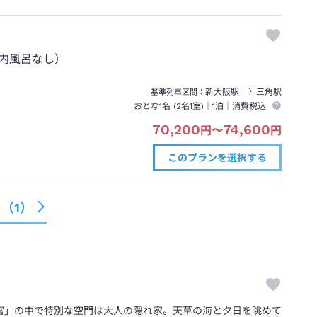
内風呂なし）
新大阪
駅
三角
駅
基準列車区間
おとな1名 (
2
名1室)｜
1泊
｜消費税込
70,200
74,600
円
〜
円
このプランを
選択する
る（
1
）
宮」の中で特別な空門は大人の隠れ家。天草の海と夕日を眺めて