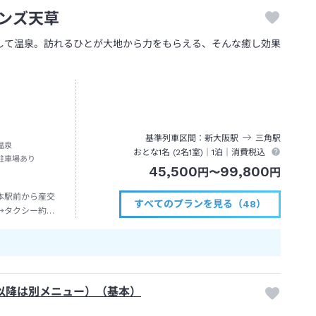
ンズ天草
して温泉。訪れるひとが大地から力をもらえる、そんな癒し効果
。
基準列車区間
新大阪
駅
三角
駅
温泉
おとな1名 (
2
名1室)｜
1泊
｜消費税込
駐車場あり
45,500
99,800
円
〜
円
本駅前から産交
すべてのプランを見る（48）
→タクシー約７
目以降は別メニュー）（基本）