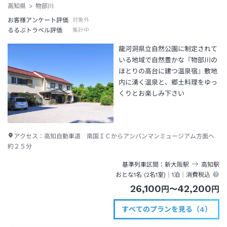
高知県
物部川
お客様アンケート評価
対象外
るるぶトラベル評価
集計中
龍河洞県立自然公園に制定されて
いる地域で自然豊かな『物部川の
ほとりの高台に建つ温泉宿』敷地
内に湧く温泉と、郷土料理をゆっ
くりとお楽しみ下さい
アクセス：
高知自動車道 南国ＩＣからアンパンマンミュージアム方面へ
約２５分
基準列車区間
新大阪
駅
高知
駅
おとな1名 (
2
名1室)｜
1泊
｜消費税込
26,100
42,200
円
〜
円
すべてのプランを見る（4）