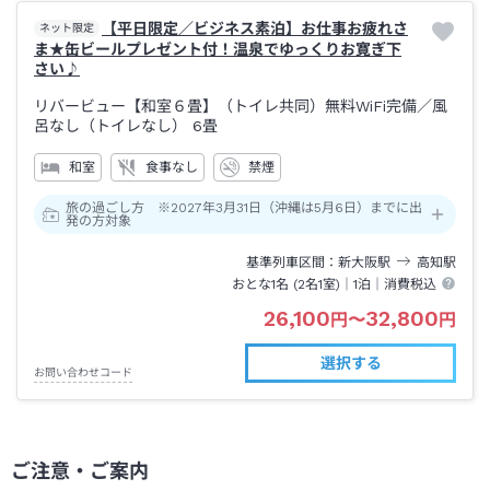
【平日限定／ビジネス素泊】お仕事お疲れさ
ネット限定
ま★缶ビールプレゼント付！温泉でゆっくりお寛ぎ下
さい♪
リバービュー【和室６畳】（トイレ共同）無料WiFi完備
／風
呂なし（トイレなし）
6畳
和室
食事なし
禁煙
旅の過ごし方 ※2027年3月31日（沖縄は5月6日）までに出
発の方対象
基準列車区間
新大阪
駅
高知
駅
おとな1名 (
2
名1室)｜
1泊
｜消費税込
26,100
32,800
円
〜
円
選択する
お問い合わせコード
ご注意・ご案内