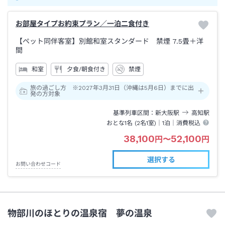
お部屋タイプお約束プラン／一泊二食付き
【ペット同伴客室】別館和室スタンダード 禁煙
7.5畳＋洋
間
和室
夕食/朝食付き
禁煙
旅の過ごし方 ※2027年3月31日（沖縄は5月6日）までに出
発の方対象
基準列車区間
新大阪
駅
高知
駅
おとな1名 (
2
名1室)｜
1泊
｜消費税込
38,100
52,100
円
〜
円
選択する
お問い合わせコード
物部川のほとりの温泉宿 夢の温泉