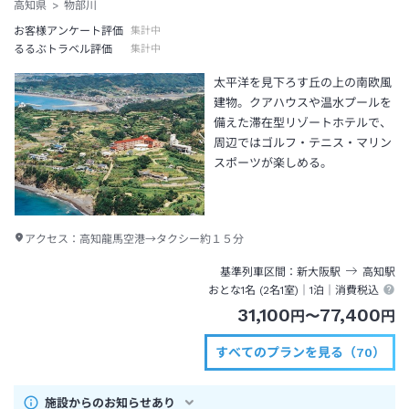
高知県
物部川
お客様アンケート評価
集計中
るるぶトラベル評価
集計中
太平洋を見下ろす丘の上の南欧風
建物。クアハウスや温水プールを
備えた滞在型リゾートホテルで、
周辺ではゴルフ・テニス・マリン
スポーツが楽しめる。
アクセス：
高知龍馬空港→タクシー約１５分
基準列車区間
新大阪
駅
高知
駅
おとな1名 (
2
名1室)｜
1泊
｜消費税込
31,100
77,400
円
〜
円
すべてのプランを見る（70）
施設からのお知らせあり