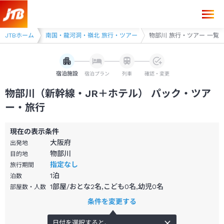
 旅行・ツアー
JTBホーム
南国・龍河洞・嶺北 旅行・ツアー
物部川 旅行・ツアー 一覧
宿泊施設
宿泊プラン
列車
確認・変更
物部川（新幹線・JR＋ホテル） パック・ツア
ー・旅行
現在の表示条件
大阪府
出発地
物部川
目的地
指定なし
旅行期間
1
泊
泊数
1部屋/おとな2名,こども0名,幼児0名
部屋数・人数
条件を変更する
日付を選択すると、