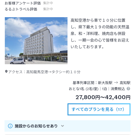
お客様アンケート評価
集計中
るるぶトラベル評価
集計中
高知空港から車で１０分に位置
し、県下最大１９の効能の天然温
泉、和・洋料理、焼肉店も併設
し、一期一会の心で皆様をお迎え
いたしております。
アクセス：
高知龍馬空港→タクシー約１０分
基準列車区間
新大阪
駅
高知
駅
おとな1名 (
2
名1室)｜
1泊
｜消費税込
27,800
42,400
円
〜
円
すべてのプランを見る（17）
施設からのお知らせあり