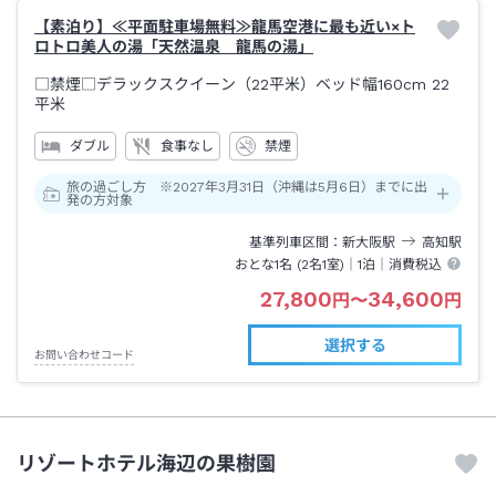
【素泊り】≪平面駐車場無料≫龍馬空港に最も近い×ト
ロトロ美人の湯「天然温泉 龍馬の湯」
□禁煙□デラックスクイーン（22平米）ベッド幅160cm
22
平米
ダブル
食事なし
禁煙
旅の過ごし方 ※2027年3月31日（沖縄は5月6日）までに出
発の方対象
基準列車区間
新大阪
駅
高知
駅
おとな1名 (
2
名1室)｜
1泊
｜消費税込
27,800
34,600
円
〜
円
選択する
お問い合わせコード
リゾートホテル海辺の果樹園