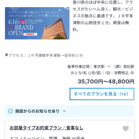
香川県のほぼ中央に位置し、アク
セスがたいへん良く、観光・ビジ
ネスの拠点に最適です。ＪＲ宇多
津駅の山側徒歩１分。朝食は無
料。
アクセス：
ＪＲ予讃線宇多津駅→徒歩約０分
基準列車区間
東京
駅
（讃）高松
駅
おとな1名 (
2
名1室)｜
1泊
｜消費税込
35,700
48,800
円
〜
円
すべてのプランを見る（14）
施設からのお知らせあり
お部屋タイプお約束プラン／食事なし
エコノミーツイン 禁煙 海側
15平米