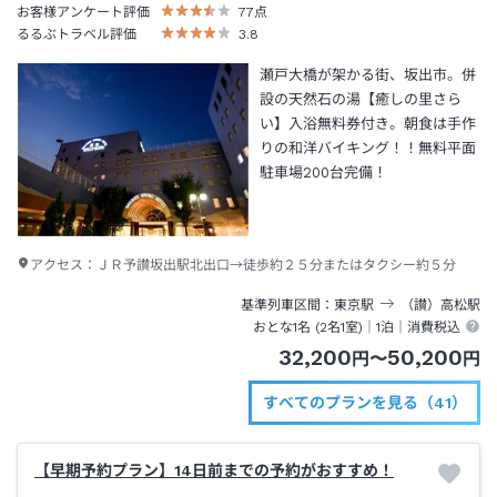
お客様アンケート評価
77
点
るるぶトラベル評価
3.8
瀬戸大橋が架かる街、坂出市。併
設の天然石の湯【癒しの里さら
い】入浴無料券付き。朝食は手作
りの和洋バイキング！！無料平面
駐車場200台完備！
アクセス：
ＪＲ予讃坂出駅北出口→徒歩約２５分またはタクシー約５分
基準列車区間
東京
駅
（讃）高松
駅
おとな1名 (
2
名1室)｜
1泊
｜消費税込
32,200
50,200
円
〜
円
すべてのプランを見る（41）
【早期予約プラン】14日前までの予約がおすすめ！