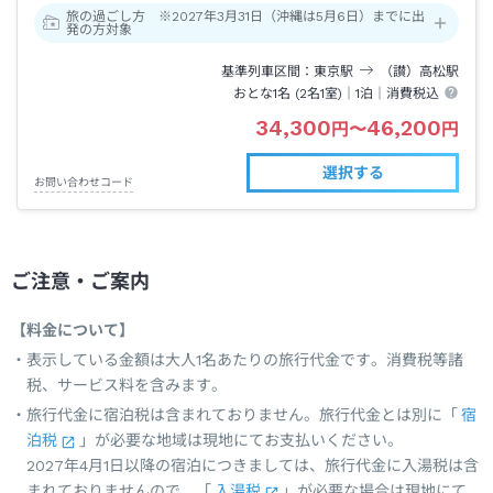
旅の過ごし方 ※2027年3月31日（沖縄は5月6日）までに出
発の方対象
基準列車区間
東京
駅
（讃）高松
駅
おとな1名 (
2
名1室)｜
1泊
｜消費税込
34,300
46,200
円
〜
円
選択する
お問い合わせコード
ご注意・ご案内
【料金について】
表示している金額は大人1名あたりの旅行代金です。消費税等諸
税、サービス料を含みます。
旅行代金に宿泊税は含まれておりません。旅行代金とは別に「
宿
泊税
」が必要な地域は現地にてお支払いください。
2027年4月1日以降の宿泊につきましては、旅行代金に入湯税は含
まれておりませんので、「
入湯税
」が必要な場合は現地にて