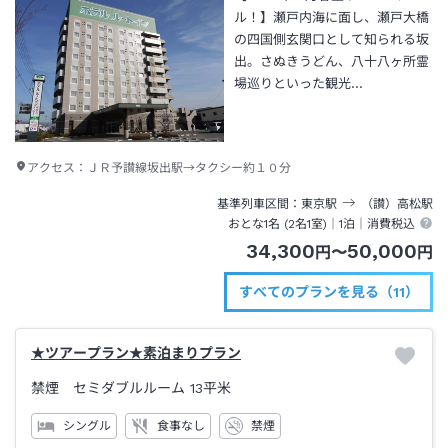
ル！】瀬戸内海に面し、瀬戸大橋
の四国側玄関口として知られる坂
出。さぬきうどん、八十八ヶ所霊
場巡りといった観光…
アクセス：
ＪＲ予讃線坂出駅→タクシー約１０分
基準列車区間
東京
駅
（讃）高松
駅
おとな1名 (
2
名1室)｜
1泊
｜消費税込
34,300
50,000
円
〜
円
すべてのプランを見る（11）
★ツアープラン★素泊まりプラン
禁煙 セミダブルルーム
13平米
シングル
食事なし
禁煙