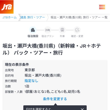
出・丸亀・塩飽諸島 旅行・ツアー
JTBホーム
坂出・瀬戸大橋(香川県) 旅行・ツアー 一覧
宿泊施設
宿泊プラン
列車
確認・変更
坂出・瀬戸大橋(香川県)（新幹線・JR＋ホテ
ル） パック・ツアー・旅行
現在の表示条件
東京都
出発地
坂出・瀬戸大橋(香川県)
目的地
指定なし
旅行期間
1
泊
泊数
1部屋/おとな2名,こども0名,幼児0名
部屋数・人数
条件を変更する
日付を選択すると、