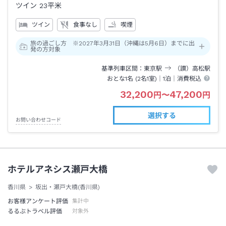
ツイン
23平米
ツイン
食事なし
喫煙
旅の過ごし方 ※2027年3月31日（沖縄は5月6日）までに出
発の方対象
基準列車区間
東京
駅
（讃）高松
駅
おとな1名 (
2
名1室)｜
1泊
｜消費税込
32,200
47,200
円
〜
円
選択する
お問い合わせコード
ホテルアネシス瀬戸大橋
香川県
坂出・瀬戸大橋(香川県)
お客様アンケート評価
集計中
るるぶトラベル評価
対象外