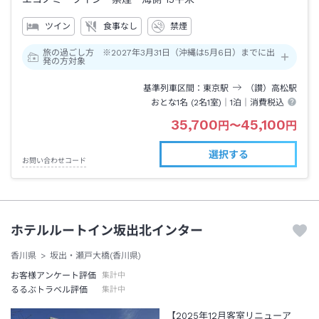
ツイン
食事なし
禁煙
旅の過ごし方 ※2027年3月31日（沖縄は5月6日）までに出
発の方対象
基準列車区間
東京
駅
（讃）高松
駅
おとな1名 (
2
名1室)｜
1泊
｜消費税込
35,700
45,100
円
〜
円
選択する
お問い合わせコード
ホテルルートイン坂出北インター
香川県
坂出・瀬戸大橋(香川県)
お客様アンケート評価
集計中
るるぶトラベル評価
集計中
【2025年12月客室リニューア