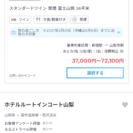
スタンダードツイン 禁煙 富士山側
36平米
ツイン
夕食/朝食付き
禁煙
旅の過ごし方 ※2027年3月31日（沖縄は5月6日）までに出
発の方対象
基準列車区間
新宿
駅
山梨市
駅
おとな1名 (
2
名1室)｜
1泊
｜消費税込
37,000
72,100
円
〜
円
選択する
お問い合わせコード
ホテルルートインコート山梨
山梨県
笛吹温泉郷・西沢渓谷
お客様アンケート評価
集計中
るるぶトラベル評価
集計中