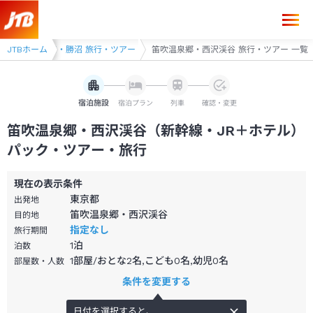
・ツアー
JTBホーム
石和・勝沼 旅行・ツアー
笛吹温泉郷・西沢渓谷 旅行・ツアー 一覧
宿泊施設
宿泊プラン
列車
確認・変更
笛吹温泉郷・西沢渓谷（新幹線・JR＋ホテル）
パック・ツアー・旅行
現在の表示条件
東京都
出発地
笛吹温泉郷・西沢渓谷
目的地
指定なし
旅行期間
1
泊
泊数
1部屋/おとな2名,こども0名,幼児0名
部屋数・人数
条件を変更する
日付を選択すると、