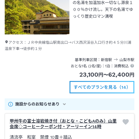
の名湯を加温加水一切なし源泉１
００％かけ流し。天下の名湯でゆ
っくり歴史ロマン満喫
アクセス：
ＪＲ中央線塩山駅南出口→バス西沢渓谷入口行き約４５分川浦
温泉下車→徒歩約１分
基準列車区間
新宿
駅
山梨市
駅
おとな1名 (
2
名1室)｜
1泊
｜消費税込
23,100
62,400
円
〜
円
すべてのプランを見る（14）
施設からのお知らせあり
甲州牛の富士溶岩焼き付（おとな・こどもAのみ）山里
会席◇コーヒークーポン付・アーリーイン14時
清流亭 和室 禁煙
10畳＋踏込