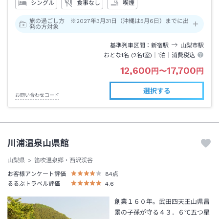
シングル
食事なし
喫煙
旅の過ごし方 ※2027年3月31日（沖縄は5月6日）までに出
発の方対象
基準列車区間
新宿
駅
山梨市
駅
おとな1名 (
2
名1室)｜
1泊
｜消費税込
12,600
17,700
円
〜
円
選択する
お問い合わせコード
川浦温泉山県館
山梨県
笛吹温泉郷・西沢渓谷
お客様アンケート評価
84
点
るるぶトラベル評価
4.6
創業１６０年。武田四天王山県昌
景の子孫が守る４３．６℃五つ星