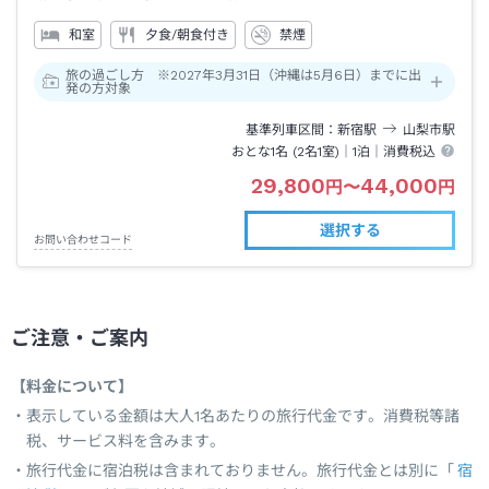
和室
夕食/朝食付き
禁煙
旅の過ごし方 ※2027年3月31日（沖縄は5月6日）までに出
発の方対象
基準列車区間
新宿
駅
山梨市
駅
おとな1名 (
2
名1室)｜
1泊
｜消費税込
29,800
44,000
円
〜
円
選択する
お問い合わせコード
ご注意・ご案内
【料金について】
表示している金額は大人1名あたりの旅行代金です。消費税等諸
税、サービス料を含みます。
旅行代金に宿泊税は含まれておりません。旅行代金とは別に「
宿