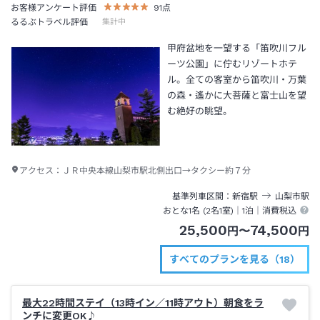
お客様アンケート評価
91
点
るるぶトラベル評価
集計中
甲府盆地を一望する「笛吹川フル
ーツ公園」に佇むリゾートホテ
ル。全ての客室から笛吹川・万葉
の森・遙かに大菩薩と富士山を望
む絶好の眺望。
アクセス：
ＪＲ中央本線山梨市駅北側出口→タクシー約７分
基準列車区間
新宿
駅
山梨市
駅
おとな1名 (
2
名1室)｜
1泊
｜消費税込
25,500
74,500
円
〜
円
すべてのプランを見る（18）
最大22時間ステイ（13時イン／11時アウト）朝食をラ
ンチに変更OK♪