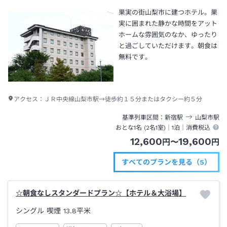
果実の街山梨市に建つホテル。果
実に囲まれた静かな時間をアット
ホームな雰囲気のなか、ゆったり
と過ごしていただけます。朝食は
無料です。
アクセス：
ＪＲ中央線山梨市駅→徒歩約１５分またはタクシー約５分
基準列車区間
新宿
駅
山梨市
駅
おとな1名 (
2
名1室)｜
1泊
｜消費税込
12,600
19,600
円
〜
円
すべてのプランを見る（5）
☆朝食なしスタンダードプラン☆【ホテル＆大浴場】
シングル 喫煙
13.8平米