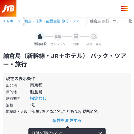
旅行・ツアー
JTBホーム
輪島・珠洲・能登金剛 旅行・ツアー
舳倉島 旅行・ツアー 一覧
宿泊施設
宿泊プラン
列車
確認・変更
舳倉島（新幹線・JR＋ホテル） パック・ツア
ー・旅行
現在の表示条件
東京都
出発地
舳倉島
目的地
指定なし
旅行期間
1
泊
泊数
1部屋/おとな2名,こども0名,幼児0名
部屋数・人数
条件を変更する
日付を選択すると、