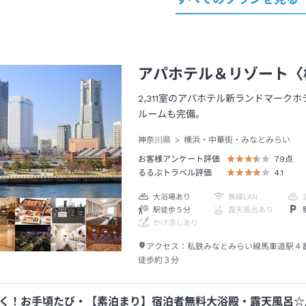
アパホテル＆リゾート〈
2,311室のアパホテル新ランドマー
ルームも完備。
神奈川県
横浜・中華街・みなとみらい
お客様アンケート評価
79
点
るるぶトラベル評価
4.1
大浴場あり
無線LAN
駅徒歩５分
露天風呂あり
かけ流しあり
アクセス：
私鉄みなとみらい線馬車道駅４
徒歩約３分
く！お手頃たび・【素泊まり】宿泊者無料大浴殿・露天風呂☆