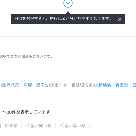
日付を選択すると、旅行代金が分かりやすくなります。
選択できない場合もございます。
0
)
金沢八景・戸塚・港南
(
2
)
保土ケ谷・相鉄線沿線
(
0
)
新横浜・青葉台・
1
～
20
件を表示しています
評価順
代金が安い順
代金が高い順