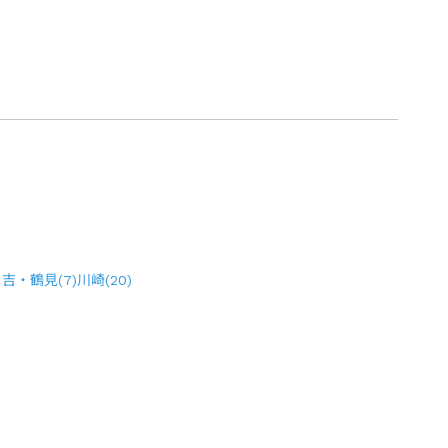
日吉・鶴見
(
7
)
川崎
(
20
)