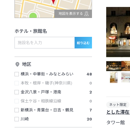
地図を表示する
ホテル・旅館名
絞り込む
地区
横浜・中華街・みなとみらい
48
本牧・根岸・磯子(神奈川県)
0
金沢八景・戸塚・港南
2
保土ケ谷・相鉄線沿線
0
ネット限定
新横浜・青葉台・日吉・鶴見
7
とした滞在
川崎
20
タワー館 