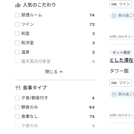
ツイン
人気のこだわり
禁煙ルーム
74
旅の過ご
ツイン
72
和室
3
お問い合わせコー
和洋室
3
温泉
2
ネット限定
とした滞在
露天風呂付客室
0
タワー館 
ツイン
食事タイプ
旅の過ご
夕食/朝食付き
4
朝食のみ
64
お問い合わせコー
食事なし
74
夕食のみ
0