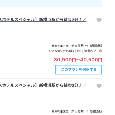
スホテルスペシャル】新横浜駅から徒歩2分♪／
新大阪
駅
新横浜
駅
基準列車区間
おとな1名 (
2
名1室)｜
1泊
｜消費税込
30,900
40,500
円
〜
円
このプランを
選択する
スホテルスペシャル】新横浜駅から徒歩2分♪／
新大阪
駅
新横浜
駅
基準列車区間