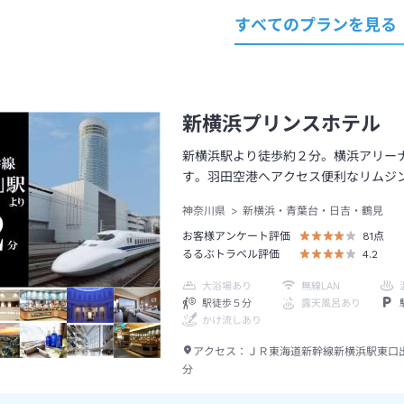
すべてのプランを見る
新横浜プリンスホテル
新横浜駅より徒歩約２分。横浜アリー
す。羽田空港へアクセス便利なリムジ
神奈川県
新横浜・青葉台・日吉・鶴見
お客様アンケート評価
81
点
るるぶトラベル評価
4.2
大浴場あり
無線LAN
駅徒歩５分
露天風呂あり
かけ流しあり
アクセス：
ＪＲ東海道新幹線新横浜駅東口
分