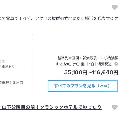
ド
まで電車で１０分、アクセス抜群の立地にある横浜を代表するク
基準列車区間
新大阪
駅
新横浜
駅
温泉
おとな1名 (
2
名1室)｜
1泊
｜消費税込
駐車場あり
35,100
116,640
円
〜
円
華街駅１番出口
すべてのプランを見る（294）
】山下公園目の前！クラシックホテルでゆったり