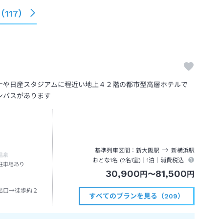
（
117
）
ナや日産スタジアムに程近い地上４２階の都市型高層ホテルで
ンバスがあります
基準列車区間
新大阪
駅
新横浜
駅
温泉
おとな1名 (
2
名1室)｜
1泊
｜消費税込
駐車場あり
30,900
81,500
円
〜
円
出口→徒歩約２
すべてのプランを見る（209）