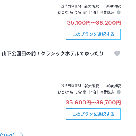
新大阪
駅
新横浜
駅
基準列車区間
おとな1名 (
2
名1室)｜
1泊
｜消費税込
35,100
36,200
円
〜
円
このプランを
選択する
】山下公園目の前！クラシックホテルでゆったり
新大阪
駅
新横浜
駅
基準列車区間
おとな1名 (
2
名1室)｜
1泊
｜消費税込
35,600
36,700
円
〜
円
このプランを
選択する
（
294
）