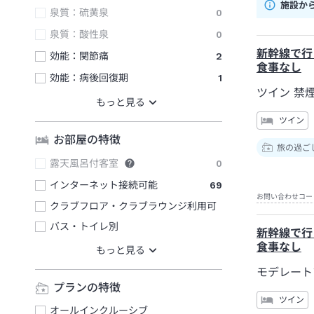
施設か
泉質：硫黄泉
0
泉質：酸性泉
0
新幹線で行
効能：関節痛
2
食事なし
効能：病後回復期
1
ツイン 禁
ツイン
お部屋の特徴
旅の過ご
露天風呂付客室
0
インターネット接続可能
69
お問い合わせコー
クラブフロア・クラブラウンジ利用可
バス・トイレ別
新幹線で行
食事なし
モデレート
プランの特徴
ツイン
オールインクルーシブ