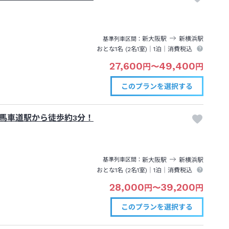
新大阪
駅
新横浜
駅
基準列車区間
おとな1名 (
2
名1室)｜
1泊
｜消費税込
27,600
49,400
円
〜
円
このプランを
選択する
馬車道駅から徒歩約3分！
新大阪
駅
新横浜
駅
基準列車区間
おとな1名 (
2
名1室)｜
1泊
｜消費税込
28,000
39,200
円
〜
円
このプランを
選択する