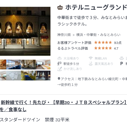
ホテルニューグラン
中華街まで徒歩で３分、みなとみらい
ラシックホテル。
神奈川県
横浜・中華街・みなとみらい
お客様アンケート評価
93
点
るるぶトラベル評価
4.7
大浴場あり
無線LAN
駅徒歩５分
露天風呂あり
かけ流しあり
アクセス：
地下鉄みなとみらい線元町・中
→徒歩約１分
新幹線で行く！先たび・【早期30・ＪＴＢスペシャルプラン
を／食事なし
スタンダードツイン 禁煙
32平米