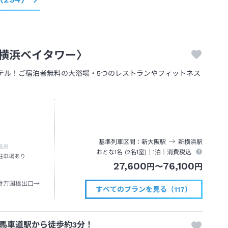
横浜ベイタワー〉
クホテル！ご宿泊者無料の大浴場・5つのレストランやフィットネス
基準列車区間
新大阪
駅
新横浜
駅
温泉
おとな1名 (
2
名1室)｜
1泊
｜消費税込
駐車場あり
27,600
76,100
円
〜
円
番万国橋出口→
すべてのプランを見る（117）
馬車道駅から徒歩約3分！