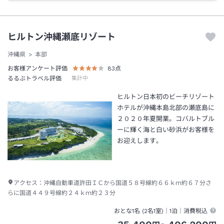
ヒルトン沖縄瀬底リゾート
沖縄県
本部
お客様アンケート評価
83
点
るるぶトラベル評価
集計中
ヒルトン日本初のビーチリゾート
ホテルが沖縄本島北部の瀬底島に
２０２０年夏開業。コバルトブル
ーに輝く海と白い砂浜がお客様を
お迎えします。
アクセス：
沖縄自動車道許田ＩＣから国道５８号線約６６ｋｍ約６７分さ
らに国道４４９号線約２４ｋｍ約２３分
おとな1名 (
2
名1室)｜
1泊
｜消費税込