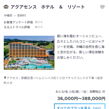
アクアセンス ホテル ＆ リゾート
沖縄県
恩納村
お客様アンケート評価
集計中
るるぶトラベル評価
集計中
碧い海を臨むオーシャンビュー、
広々としたバルコニーにはジャグ
ジーを完備。沖縄の自然を感じ海
と空が広がる、新しい滞在体験を
お愉しみください。
アクセス：
那覇空港→リムジンバス約７０分フチャクコンドＨ下車→徒歩
約０分
おとな1名 (
2
名1室)｜
1泊
｜消費税込
36,000
388,000
円
〜
円
すべてのプランを見る（151）