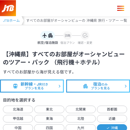
宿
JTBホーム
沖縄県
すべてのお部屋がオーシャンビューの 沖縄県 旅行・ツアー 一覧
航空/宿泊施設
宿泊プラン
確認・変更
【沖縄県】すべてのお部屋がオーシャンビュー
のツアー・パック （飛行機＋ホテル）
すべてのお部屋から海が見える宿です。
新幹線・JR
宿泊
付き
のみ
プランを見る
プランを見る
目的地を選択する
北海道
東北
北関東
首都圏
甲信越
東海
北陸
近畿
中国
四国
九州
沖縄