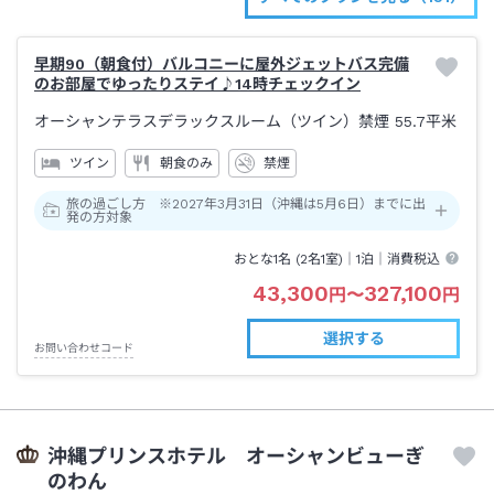
早期90（朝食付）バルコニーに屋外ジェットバス完備
のお部屋でゆったりステイ♪14時チェックイン
オーシャンテラスデラックスルーム（ツイン）禁煙
55.7平米
ツイン
朝食のみ
禁煙
旅の過ごし方 ※2027年3月31日（沖縄は5月6日）までに出
発の方対象
おとな1名 (
2
名1室)｜
1泊
｜消費税込
43,300
327,100
円
〜
円
選択する
お問い合わせコード
沖縄プリンスホテル オーシャンビューぎ
のわん