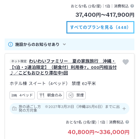
おとな1名 (
2
名1室)｜
1泊
｜消費税込
37,400
417,900
円
〜
円
すべてのプランを見る（448）
施設からのお知らせあり
わいわいファミリー 夏の家族旅行 沖縄・
ネット限定
【1泊・2連泊限定】（朝食付）利用券7，000円相当付
♪／こどもおひとり滞在中1回
ホテル棟 スイート（4ベッド） 禁煙
62平米
4ベッド
朝食のみ
禁煙
旅の過ごし方 ※2027年3月31日（沖縄は5月6日）までに出
発の方対象
おとな1名 (
2
名1室)｜
1泊
｜消費税込
40,800
336,000
円
〜
円