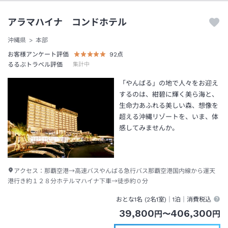
アラマハイナ コンドホテル
沖縄県
本部
お客様アンケート評価
92
点
るるぶトラベル評価
集計中
「やんばる」の地で人々をお迎え
するのは、紺碧に輝く美ら海と、
生命力あふれる美しい森、想像を
超える沖縄リゾートを、いま、体
感してみませんか。
アクセス：
那覇空港→高速バスやんばる急行バス那覇空港国内線から運天
港行き約１２８分ホテルマハイナ下車→徒歩約０分
おとな1名 (
2
名1室)｜
1泊
｜消費税込
39,800
406,300
円
〜
円