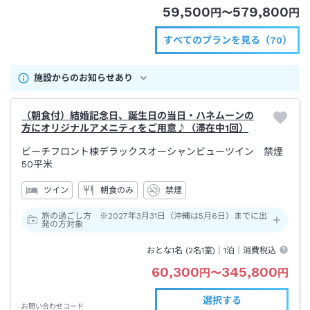
59,500
579,800
円
〜
円
すべてのプランを見る（70）
施設からのお知らせあり
（朝食付）結婚記念日、誕生日の当日・ハネムーンの
方にオリジナルアメニティをご用意♪（滞在中1回）
ビーチフロント棟デラックスオーシャンビューツイン 禁煙
50平米
ツイン
朝食のみ
禁煙
旅の過ごし方 ※2027年3月31日（沖縄は5月6日）までに出
発の方対象
おとな1名 (
2
名1室)｜
1泊
｜消費税込
60,300
345,800
円
〜
円
選択する
お問い合わせコード