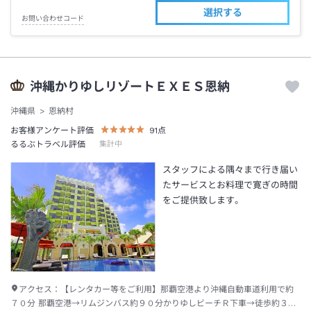
選択する
お問い合わせコード
沖縄かりゆしリゾートＥＸＥＳ恩納
沖縄県
恩納村
お客様アンケート評価
91
点
るるぶトラベル評価
集計中
スタッフによる隅々まで行き届い
たサービスとお料理で寛ぎの時間
をご提供致します。
アクセス：
【レンタカー等をご利用】那覇空港より沖縄自動車道利用で約
７０分 那覇空港→リムジンバス約９０分かりゆしビーチＲ下車→徒歩約３分