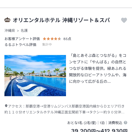
オリエンタルホテル 沖縄リゾート＆スパ
沖縄県
名護
お客様アンケート評価
85
点
るるぶトラベル評価
集計中
「島とあそぶ森とつながる」をコ
ンセプトに「やんばる」の自然と
つながる体験を提供。緑あふれる
開放的なロビーアトリウムや、海
に向かって広がる丘の…
アクセス：
那覇空港→空港リムジンバス那覇空港国内線からＤエリア行き
約１１０分オリエンタルホテル沖縄正面玄関前下車→タクシー約９０分沖縄
エアポートシャトルかりゆしビーチ下車（送迎あり）到着後にホテル連絡要
おとな1名 (
2
名1室)｜
1泊
｜消費税込
39,200
412,930
円
〜
円