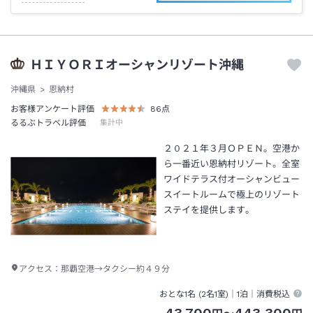
ＨＩＹＯＲＩオーシャンリゾート沖縄
沖縄県
恩納村
お客様アンケート評価
86
点
るるぶトラベル評価
集計中
２０２１年３月ＯＰＥＮ。空港か
ら一番近い恩納村リゾート。全室
ワイドテラス付オーシャンビュー
スイートルームで極上のリゾート
ステイを提供します。
アクセス：
那覇空港→タクシー約４９分
おとな1名 (
2
名1室)｜
1泊
｜消費税込
43,700
443,300