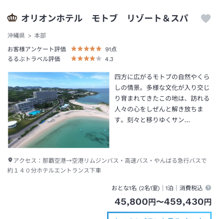
オリオンホテル モトブ リゾート＆スパ
沖縄県
本部
お客様アンケート評価
91
点
るるぶトラベル評価
4.3
四方に広がるモトブの自然やくら
しの情景。多様な文化が入り交じ
り育まれてきたこの地は、訪れる
人々の心をしぜんと解き放ちま
す。刻々と移りゆくサン…
アクセス：
那覇空港→空港リムジンバス・高速バス・やんばる急行バスで
約１４０分ホテルエントランス下車
おとな1名 (
2
名1室)｜
1泊
｜消費税込
45,800
459,430
円
〜
円