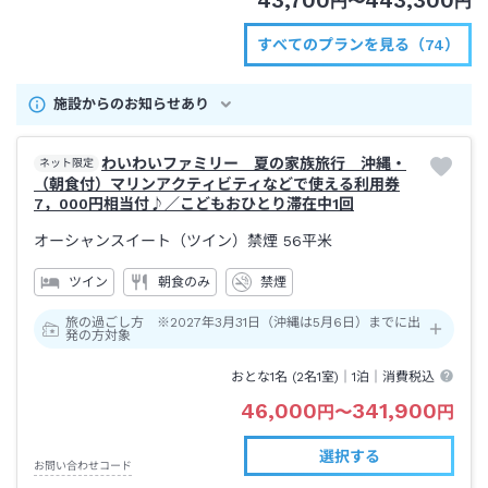
円
〜
円
すべてのプランを見る（74）
施設からのお知らせあり
わいわいファミリー 夏の家族旅行 沖縄・
ネット限定
（朝食付）マリンアクティビティなどで使える利用券
7，000円相当付♪／こどもおひとり滞在中1回
オーシャンスイート（ツイン）禁煙
56平米
ツイン
朝食のみ
禁煙
旅の過ごし方 ※2027年3月31日（沖縄は5月6日）までに出
発の方対象
おとな1名 (
2
名1室)｜
1泊
｜消費税込
46,000
341,900
円
〜
円
選択する
お問い合わせコード