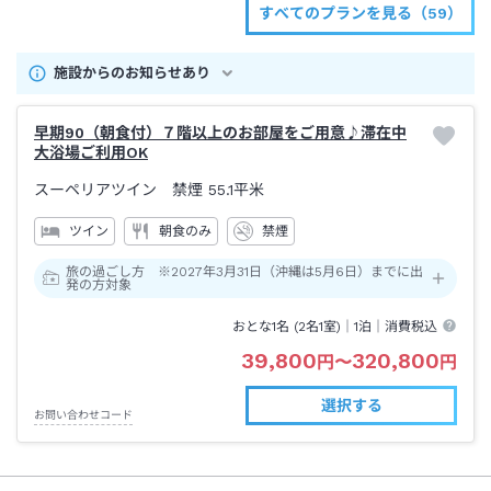
すべてのプランを見る（59）
施設からのお知らせあり
早期90（朝食付）７階以上のお部屋をご用意♪滞在中
大浴場ご利用OK
スーペリアツイン 禁煙
55.1平米
ツイン
朝食のみ
禁煙
旅の過ごし方 ※2027年3月31日（沖縄は5月6日）までに出
発の方対象
おとな1名 (
2
名1室)｜
1泊
｜消費税込
39,800
320,800
円
〜
円
選択する
お問い合わせコード