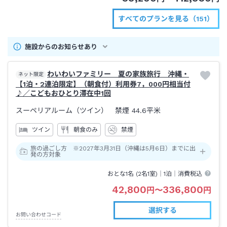
すべてのプランを見る（151）
施設からのお知らせあり
わいわいファミリー 夏の家族旅行 沖縄・
ネット限定
【1泊・2連泊限定】（朝食付）利用券7，000円相当付
♪／こどもおひとり滞在中1回
スーペリアルーム（ツイン） 禁煙
44.6平米
ツイン
朝食のみ
禁煙
旅の過ごし方 ※2027年3月31日（沖縄は5月6日）までに出
発の方対象
おとな1名 (
2
名1室)｜
1泊
｜消費税込
42,800
336,800
円
〜
円
選択する
お問い合わせコード