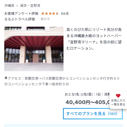
沖縄県
浦添・宜野湾
お客様アンケート評価
88
点
るるぶトラベル評価
集計中
高くのびた帆にリゾート気分が高
まる沖縄最大級のヨットハーバー
「宜野湾マリーナ」を目の前に望
むロケーション。
アクセス：
那覇空港→バス那覇空港からコンベンションセンタ行き約４０
分コンベンションセンタ下車→徒歩約５分
おとな1名 (
2
名1室)｜
1泊
｜消費税込
40,400
405,000
お気に入り
円
〜
円
一覧を見る
すべてのプランを見る（101）