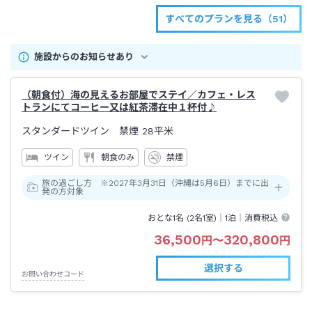
すべてのプランを見る（51）
施設からのお知らせあり
（朝食付）海の見えるお部屋でステイ／カフェ・レス
トランにてコーヒー又は紅茶滞在中１杯付♪
スタンダードツイン 禁煙
28平米
ツイン
朝食のみ
禁煙
旅の過ごし方 ※2027年3月31日（沖縄は5月6日）までに出
発の方対象
おとな1名 (
2
名1室)｜
1泊
｜消費税込
36,500
320,800
円
〜
円
選択する
お問い合わせコード