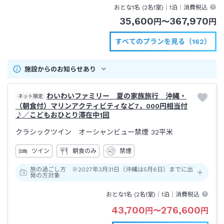
おとな1名 (
2
名1室)｜
1泊
｜消費税込
35,600
367,970
円
〜
円
すべてのプランを見る（162）
施設からのお知らせあり
わいわいファミリー 夏の家族旅行 沖縄・
ネット限定
（朝食付）マリンアクティビティなど7，000円相当付
♪／こどもおひとり滞在中1回
クラシックツイン オーシャンビュー禁煙
32平米
ツイン
朝食のみ
禁煙
旅の過ごし方 ※2027年3月31日（沖縄は5月6日）までに出
発の方対象
おとな1名 (
2
名1室)｜
1泊
｜消費税込
43,700
276,600
円
〜
円