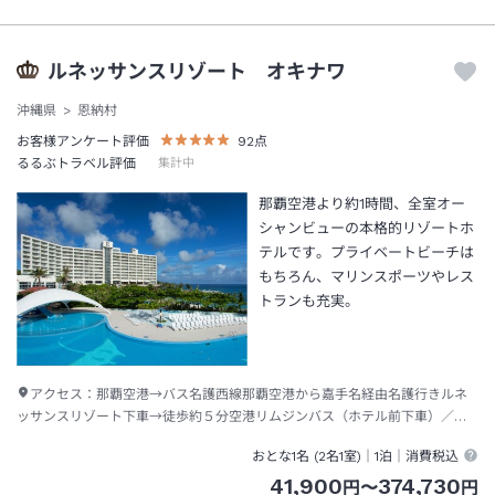
ルネッサンスリゾート オキナワ
沖縄県
恩納村
お客様アンケート評価
92
点
るるぶトラベル評価
集計中
那覇空港より約1時間、全室オー
シャンビューの本格的リゾートホ
テルです。プライベートビーチは
もちろん、マリンスポーツやレス
トランも充実。
アクセス：
那覇空港→バス名護西線那覇空港から嘉手名経由名護行きルネ
ッサンスリゾート下車→徒歩約５分空港リムジンバス（ホテル前下車）／沖
縄エアポートシャトル
おとな1名 (
2
名1室)｜
1泊
｜消費税込
41,900
374,730
円
〜
円