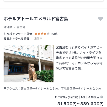
ホテルアトールエメラルド宮古島
沖縄県
宮古島
お客様アンケート評価
83
点
るるぶトラベル評価
集計中
宮古島を代表するパイナガマビー
チまで徒歩4分。ナイトライフを
満喫できる繁華街の西里大通りま
で徒歩約10分。ホテルから徒歩約
10分で宮古島の観…
アクセス：
宮古空港→タクシー約１３分、下地島空港→タクシー約２０分
おとな1名 (
2
名1室)｜
1泊
｜消費税込
31,500
339,600
円
〜
円