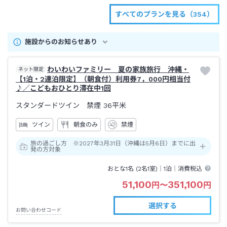
すべてのプランを見る（354）
施設からのお知らせあり
わいわいファミリー 夏の家族旅行 沖縄・
ネット限定
【1泊・2連泊限定】（朝食付）利用券7，000円相当付
♪／こどもおひとり滞在中1回
スタンダードツイン 禁煙
36平米
ツイン
朝食のみ
禁煙
旅の過ごし方 ※2027年3月31日（沖縄は5月6日）までに出
発の方対象
おとな1名 (
2
名1室)｜
1泊
｜消費税込
51,100
351,100
円
〜
円
選択する
お問い合わせコード