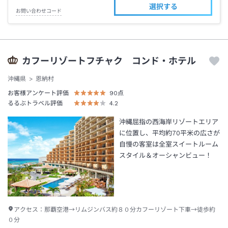
選択する
お問い合わせコード
カフーリゾートフチャク コンド・ホテル
沖縄県
恩納村
お客様アンケート評価
90
点
るるぶトラベル評価
4.2
沖縄屈指の西海岸リゾートエリア
に位置し、平均約70平米の広さが
自慢の客室は全室スイートルーム
スタイル＆オーシャンビュー！
アクセス：
那覇空港→リムジンバス約８０分カフーリゾート下車→徒歩約
０分