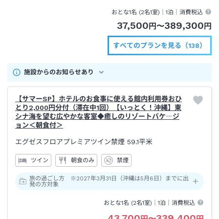
または【沖縄エアポートシャトル】利用那覇空港→約１１０分かりゆしビー
おとな1名 (
2
名1室)｜
1泊
｜消費税込
チ下車＊ホテルまで送迎あり
37,500
389,300
円
〜
円
すべてのプランを見る（138）
施設からのお知らせあり
【サマーSP】ホテルのお食事に使える館内利用券おひ
とり2,000円分付（滞在中1回）【いっとく！沖縄】東
シナ海を望む広やかな客室◆癒しのリゾートバケ―ジ
ョン＜朝食付＞
エグゼスフロアプレミアツイン禁煙
59.1平米
ツイン
朝食のみ
禁煙
旅の過ごし方 ※2027年3月31日（沖縄は5月6日）までに出
発の方対象
おとな1名 (
2
名1室)｜
1泊
｜消費税込
43,700
339,400
円
〜
円