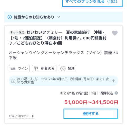
すべてのプランを見る（152）
施設からのお知らせあり
わいわいファミリー 夏の家族旅行 沖縄・
ネット限定
【1泊・2連泊限定】（朝食付）利用券7，000円相当付
♪／こどもおひとり滞在中1回
オーシャンウイングオーシャンデラックス（ツイン）禁煙
50
平米
ツイン
朝食のみ
禁煙
旅の過ごし方 ※2027年3月31日（沖縄は5月6日）までに出
発の方対象
おとな1名 (
2
名1室)｜
1泊
｜消費税込
51,000
341,500
円
〜
円
選択する
お問い合わせコード