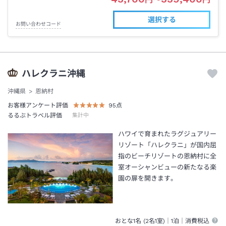
選択する
お問い合わせコード
ハレクラニ沖縄
沖縄県
恩納村
お客様アンケート評価
95
点
るるぶトラベル評価
集計中
ハワイで育まれたラグジュアリー
リゾート「ハレクラニ」が国内屈
指のビーチリゾートの恩納村に全
室オーシャンビューの新たなる楽
園の扉を開きます。
おとな1名 (
2
名1室)｜
1泊
｜消費税込