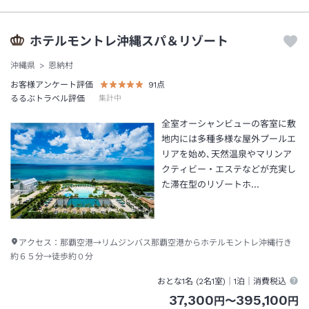
ホテルモントレ沖縄スパ＆リゾート
沖縄県
恩納村
お客様アンケート評価
91
点
るるぶトラベル評価
集計中
全室オーシャンビューの客室に敷
地内には多種多様な屋外プールエ
リアを始め､天然温泉やマリンア
クティビー・エステなどが充実し
た滞在型のリゾートホ…
アクセス：
那覇空港→リムジンバス那覇空港からホテルモントレ沖縄行き
約６５分→徒歩約０分
おとな1名 (
2
名1室)｜
1泊
｜消費税込
37,300
395,100
円
〜
円