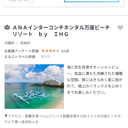
ＡＮＡインターコンチネンタル万座ビーチ
リゾート ｂｙ ＩＨＧ
沖縄県
恩納村
お客様アンケート評価
83
点
るるぶトラベル評価
集計中
海と空を見渡すオーシャンビュ
ー。気品に満ちた洗練された優雅
な空間。夜にはきらめく星に抱か
れて。極上のリラックスを心ゆく
までお楽しみください。
アクセス：
那覇空港→リムジンバス那覇空港から約１００分万座ビーチホ
テル下車→徒歩約０分