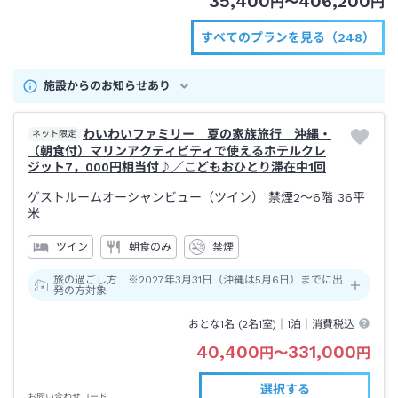
35,400
406,200
円
〜
円
すべてのプランを見る（248）
施設からのお知らせあり
わいわいファミリー 夏の家族旅行 沖縄・
ネット限定
（朝食付）マリンアクティビティで使えるホテルクレ
ジット7，000円相当付♪／こどもおひとり滞在中1回
ゲストルームオーシャンビュー（ツイン） 禁煙2～6階
36平
米
ツイン
朝食のみ
禁煙
旅の過ごし方 ※2027年3月31日（沖縄は5月6日）までに出
発の方対象
おとな1名 (
2
名1室)｜
1泊
｜消費税込
40,400
331,000
円
〜
円
選択する
お問い合わせコード