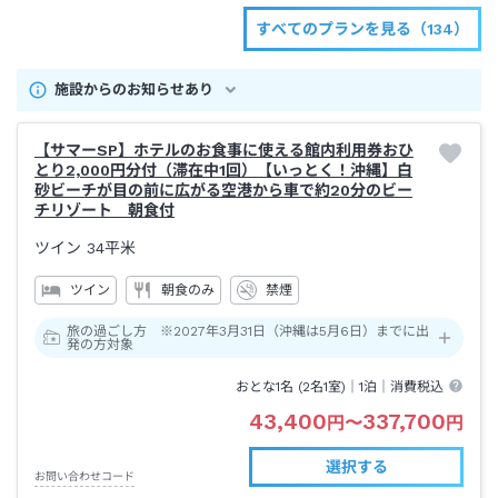
すべてのプランを見る（134）
施設からのお知らせあり
【サマーSP】ホテルのお食事に使える館内利用券おひ
とり2,000円分付（滞在中1回）【いっとく！沖縄】白
砂ビーチが目の前に広がる空港から車で約20分のビー
チリゾート 朝食付
ツイン
34平米
ツイン
朝食のみ
禁煙
旅の過ごし方 ※2027年3月31日（沖縄は5月6日）までに出
発の方対象
おとな1名 (
2
名1室)｜
1泊
｜消費税込
43,400
337,700
円
〜
円
選択する
お問い合わせコード