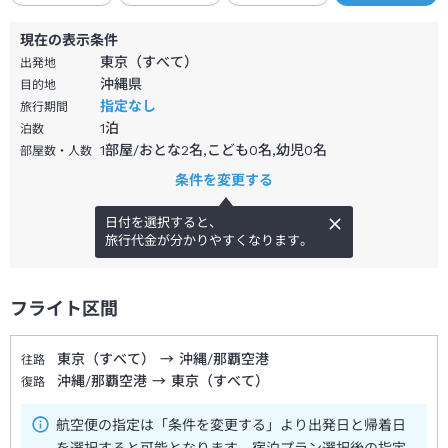
現在の表示条件
東京（すべて）
出発地
沖縄県
目的地
指定なし
旅行期間
1
泊
泊数
1部屋/おとな2名,こども0名,幼児0名
部屋数・人数
条件を変更する
日付を選択すると、
旅行代金が分かりやすくなります。
フライト区間
東京（すべて）
→
沖縄/那覇空港
往路
沖縄/那覇空港
→
東京（すべて）
復路
航空便の指定は「条件を変更する」より出発日と帰着日
を選択すると可能となります。宿泊プラン選択後の指定