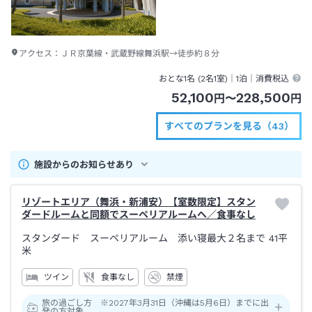
アクセス：
ＪＲ京葉線・武蔵野線舞浜駅→徒歩約８分
おとな1名 (
2
名1室)｜
1泊
｜消費税込
52,100
228,500
円
〜
円
すべてのプランを見る（43）
施設からのお知らせあり
リゾートエリア（舞浜・新浦安）【室数限定】スタン
ダードルームと同額でスーペリアルームへ／食事なし
スタンダード スーペリアルーム 添い寝最大２名まで
41平
米
ツイン
食事なし
禁煙
旅の過ごし方 ※2027年3月31日（沖縄は5月6日）までに出
発の方対象