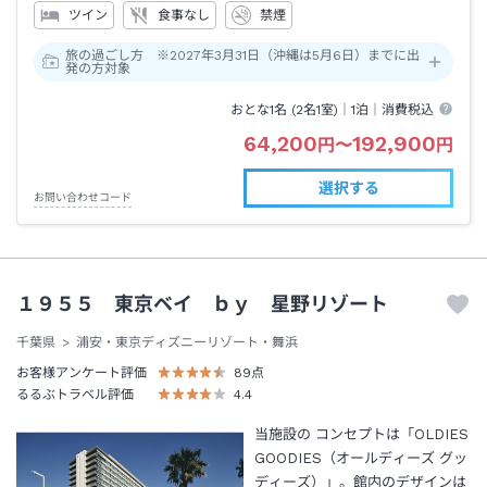
ツイン
食事なし
禁煙
旅の過ごし方 ※2027年3月31日（沖縄は5月6日）までに出
発の方対象
おとな1名 (
2
名1室)｜
1泊
｜消費税込
64,200
192,900
円
〜
円
選択する
お問い合わせコード
１９５５ 東京ベイ ｂｙ 星野リゾート
千葉県
浦安・東京ディズニーリゾート・舞浜
お客様アンケート評価
89
点
るるぶトラベル評価
4.4
当施設の コンセプトは「OLDIES
GOODIES（オールディーズ グッ
ディーズ）」。館内のデザインは