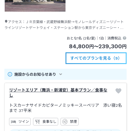
アクセス：
ＪＲ京葉線・武蔵野線舞浜駅→モノレールディズニーリゾート
ラインリゾートゲートウェイ・ステーション駅から東京ディズニーシー・ス
テーション駅下車→徒歩約３分
おとな1名 (
2
名1室)｜
1泊
｜消費税込
84,800
239,300
円
〜
円
すべてのプランを見る（9）
施設からのお知らせあり
リゾートエリア（舞浜・新浦安）基本プラン／食事な
し
トスカーナサイドカピターノミッキースーペリア 添い寝2名
まで
37平米
ツイン
食事なし
禁煙