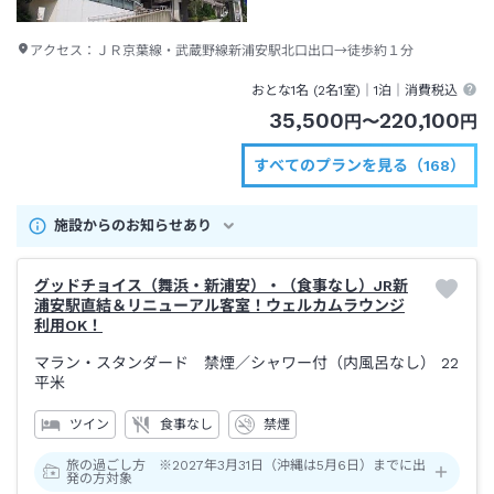
アクセス：
ＪＲ京葉線・武蔵野線新浦安駅北口出口→徒歩約１分
おとな1名 (
2
名1室)｜
1泊
｜消費税込
35,500
220,100
円
〜
円
すべてのプランを見る（168）
施設からのお知らせあり
グッドチョイス（舞浜・新浦安）・（食事なし）JR新
浦安駅直結＆リニューアル客室！ウェルカムラウンジ
利用OK！
マラン・スタンダード 禁煙
／シャワー付（内風呂なし）
22
平米
ツイン
食事なし
禁煙
旅の過ごし方 ※2027年3月31日（沖縄は5月6日）までに出
発の方対象