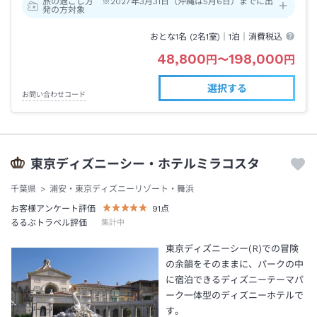
旅の過ごし方 ※2027年3月31日（沖縄は5月6日）までに出
発の方対象
おとな1名 (
2
名1室)｜
1泊
｜消費税込
48,800
198,000
円
〜
円
選択する
お問い合わせコード
東京ディズニーシー・ホテルミラコスタ
千葉県
浦安・東京ディズニーリゾート・舞浜
お客様アンケート評価
91
点
るるぶトラベル評価
集計中
東京ディズニーシー(R)での冒険
の余韻をそのままに、パークの中
に宿泊できるディズニーテーマパ
ーク一体型のディズニーホテルで
す。