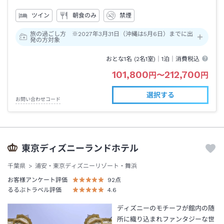
ツイン
朝食のみ
禁煙
旅の過ごし方 ※2027年3月31日（沖縄は5月6日）までに出
発の方対象
おとな1名 (
2
名1室)｜
1泊
｜消費税込
101,800
212,700
円
〜
円
選択する
お問い合わせコード
東京ディズニーランドホテル
千葉県
浦安・東京ディズニーリゾート・舞浜
お客様アンケート評価
92
点
るるぶトラベル評価
4.6
ディズニーのモチーフが館内の随
所に織り込まれファンタジーな世