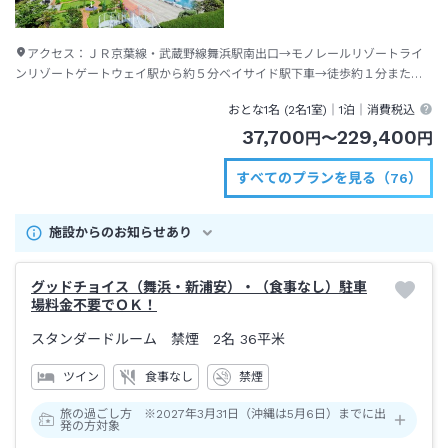
アクセス：
ＪＲ京葉線・武蔵野線舞浜駅南出口→モノレールリゾートライ
ンリゾートゲートウェイ駅から約５分ベイサイド駅下車→徒歩約１分または
ディズニーリゾートクルーザー（無料送迎バス）約１分
おとな1名 (
2
名1室)｜
1泊
｜消費税込
37,700
229,400
円
〜
円
すべてのプランを見る（76）
施設からのお知らせあり
グッドチョイス（舞浜・新浦安）・（食事なし）駐車
場料金不要でＯＫ！
スタンダードルーム 禁煙 2名
36平米
ツイン
食事なし
禁煙
旅の過ごし方 ※2027年3月31日（沖縄は5月6日）までに出
発の方対象