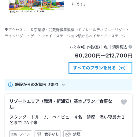
ルです。
アクセス：
ＪＲ京葉線・武蔵野線舞浜駅→モノレールディズニーリゾート
ラインリゾートゲートウェイ・ステーション駅からベイサイド・ステーショ
ン駅下車→徒歩約３分
おとな1名 (
2
名1室)｜
1泊
｜消費税込
60,200
212,700
円
〜
円
すべてのプランを見る（11）
施設からのお知らせあり
リゾートエリア（舞浜・新浦安）基本プラン／食事な
し
スタンダードルーム ベイビュー４名 禁煙 添い寝最大２
名まで
28平米
ツイン
食事なし
禁煙