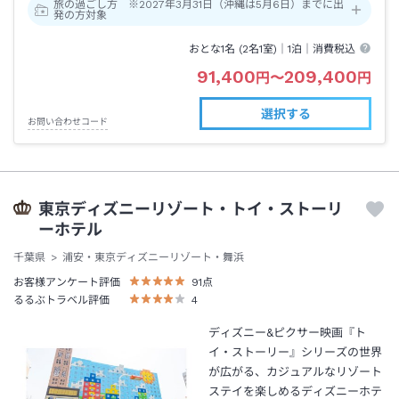
旅の過ごし方 ※2027年3月31日（沖縄は5月6日）までに出
発の方対象
おとな1名 (
2
名1室)｜
1泊
｜消費税込
91,400
209,400
円
〜
円
選択する
お問い合わせコード
東京ディズニーリゾート・トイ・ストーリ
ーホテル
千葉県
浦安・東京ディズニーリゾート・舞浜
お客様アンケート評価
91
点
るるぶトラベル評価
4
ディズニー&ピクサー映画『ト
イ・ストーリー』シリーズの世界
が広がる、カジュアルなリゾート
ステイを楽しめるディズニーホテ