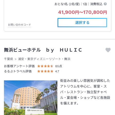
おとな1名 (
2
名1室)｜
1泊
｜消費税込
41,900
170,800
円
〜
円
選択する
お問い合わせコード
舞浜ビューホテル ｂｙ ＨＵＬＩＣ
千葉県
浦安・東京ディズニーリゾート・舞浜
お客様アンケート評価
85
点
るるぶトラベル評価
4.7
街並みの楽しい雰囲気が調和した
アトリウムを中心に、客室・ス
パ・レストラン・独立型チャペ
ル・宴会場・ショップなど各施設
を備えます。