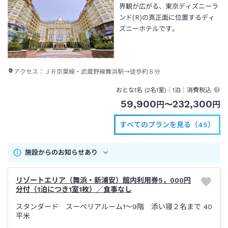
界観が広がる、東京ディズニーラ
ンド(R)の真正面に位置するディ
ズニーホテルです。
アクセス：
ＪＲ京葉線・武蔵野線舞浜駅→徒歩約８分
おとな1名 (
2
名1室)｜
1泊
｜消費税込
59,900
232,300
円
〜
円
すべてのプランを見る（45）
施設からのお知らせあり
リゾートエリア（舞浜・新浦安）館内利用券5，000円
分付（1泊につき1室1枚）／食事なし
スタンダード スーペリアルーム1～9階 添い寝２名まで
40
平米