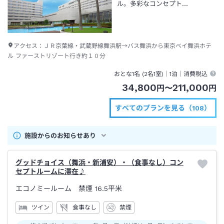
ル。多彩なコンセプト…
アクセス：
ＪＲ京葉線・武蔵野線舞浜駅→バス舞浜から東京ベイ舞浜ホテ
ル ファーストリゾート行き約１０分
おとな1名 (
2
名1室)｜
1泊
｜消費税込
34,800
211,000
円
〜
円
すべてのプランを見る（108）
施設からのお知らせあり
グッドチョイス（舞浜・新浦安）・（食事なし）コン
セプトルームに滞在♪
エコノミールーム 禁煙
16.5平米
ツイン
食事なし
禁煙