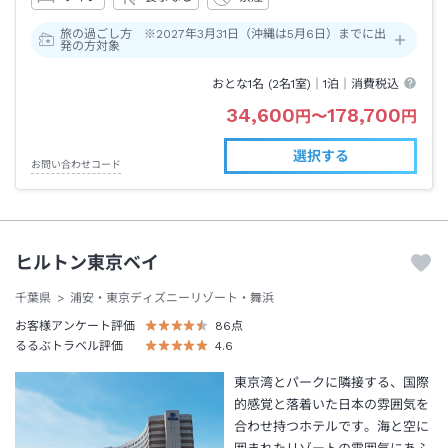
旅の過ごし方 ※2027年3月31日（沖縄は5月6日）までに出
発の方対象
おとな1名 (
2
名1室)｜
1泊
｜消費税込
34,600
178,700
円
〜
円
選択する
お問い合わせコード
ヒルトン東京ベイ
千葉県
浦安・東京ディズニーリゾート・舞浜
お客様アンケート評価
86
点
るるぶトラベル評価
4.6
東京湾とパークに隣接する、国際
的感覚と落着いた日本の雰囲気を
合わせ持つホテルです。海と空に