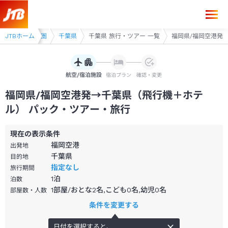
福岡県/福岡空港発→千葉県（飛行機＋ホテル）パック・ツアー-JTB
ツアー
JTBホーム
首都圏
千葉県
千葉県 旅行・ツアー 一覧
福岡県/福岡空港発
航空/宿泊施設
宿泊プラン
確認・変更
福岡県/福岡空港発→千葉県（飛行機＋ホテ
ル） パック・ツアー・旅行
現在の表示条件
福岡空港
出発地
千葉県
目的地
指定なし
旅行期間
1
泊
泊数
1部屋/おとな2名,こども0名,幼児0名
部屋数・人数
条件を変更する
日付を選択すると、