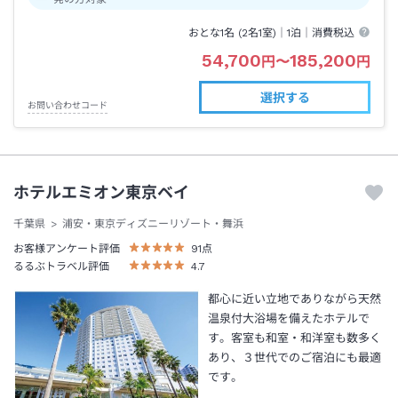
おとな1名 (
2
名1室)｜
1泊
｜消費税込
54,700
185,200
円
〜
円
選択する
お問い合わせコード
ホテルエミオン東京ベイ
千葉県
浦安・東京ディズニーリゾート・舞浜
お客様アンケート評価
91
点
るるぶトラベル評価
4.7
都心に近い立地でありながら天然
温泉付大浴場を備えたホテルで
す。客室も和室・和洋室も数多く
あり、３世代でのご宿泊にも最適
です。