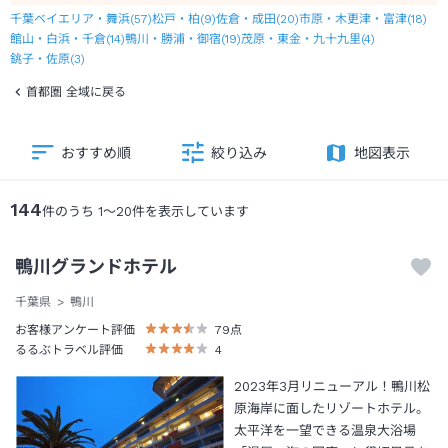
千葉ベイエリア・舞浜
(
57
)
松戸・柏
(
9
)
佐倉・成田
(
20
)
市原・木更津・富津
(
18
)
館山・白浜・千倉
(
14
)
鴨川・勝浦・御宿
(
19
)
茂原・東金・九十九里
(
4
)
銚子・佐原
(
3
)
首都圏 全域に戻る
おすすめ順
絞り込み
地図表示
144
件のうち
1
～
20
件を表示しています
鴨川グランドホテル
千葉県
鴨川
お客様アンケート評価
79
点
るるぶトラベル評価
4
2023年3月リニューアル！鴨川松
原海岸に面したリゾートホテル。
太平洋を一望できる温泉大浴場