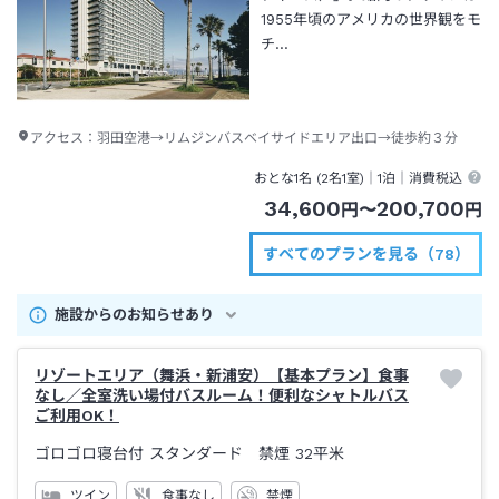
1955年頃のアメリカの世界観をモ
チ…
アクセス：
羽田空港→リムジンバスベイサイドエリア出口→徒歩約３分
おとな1名 (
2
名1室)｜
1泊
｜消費税込
34,600
200,700
円
〜
円
すべてのプランを見る（78）
施設からのお知らせあり
リゾートエリア（舞浜・新浦安）【基本プラン】食事
なし／全室洗い場付バスルーム！便利なシャトルバス
ご利用OK！
ゴロゴロ寝台付 スタンダード 禁煙
32平米
ツイン
食事なし
禁煙