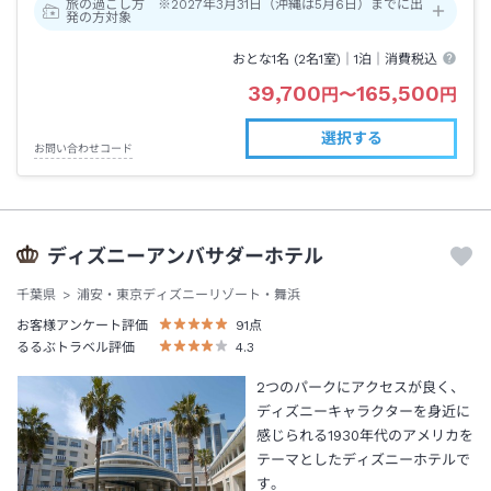
旅の過ごし方 ※2027年3月31日（沖縄は5月6日）までに出
発の方対象
おとな1名 (
2
名1室)｜
1泊
｜消費税込
39,700
165,500
円
〜
円
選択する
お問い合わせコード
ディズニーアンバサダーホテル
千葉県
浦安・東京ディズニーリゾート・舞浜
お客様アンケート評価
91
点
るるぶトラベル評価
4.3
2つのパークにアクセスが良く、
ディズニーキャラクターを身近に
感じられる1930年代のアメリカを
テーマとしたディズニーホテルで
す。