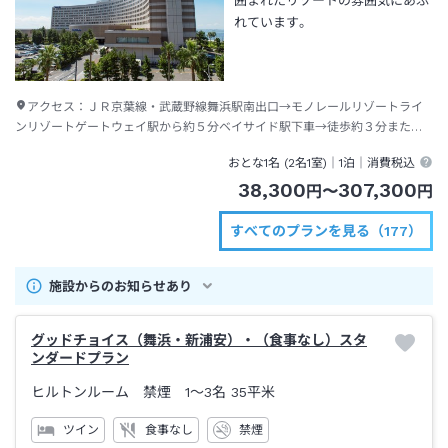
囲まれたリゾートの雰囲気にあふ
れています。
アクセス：
ＪＲ京葉線・武蔵野線舞浜駅南出口→モノレールリゾートライ
ンリゾートゲートウェイ駅から約５分ベイサイド駅下車→徒歩約３分または
ディズニーリゾートクルーザー（無料送迎バス）約１分
おとな1名 (
2
名1室)｜
1泊
｜消費税込
38,300
307,300
円
〜
円
すべてのプランを見る（177）
施設からのお知らせあり
グッドチョイス（舞浜・新浦安）・（食事なし）スタ
ンダードプラン
ヒルトンルーム 禁煙 1～3名
35平米
ツイン
食事なし
禁煙