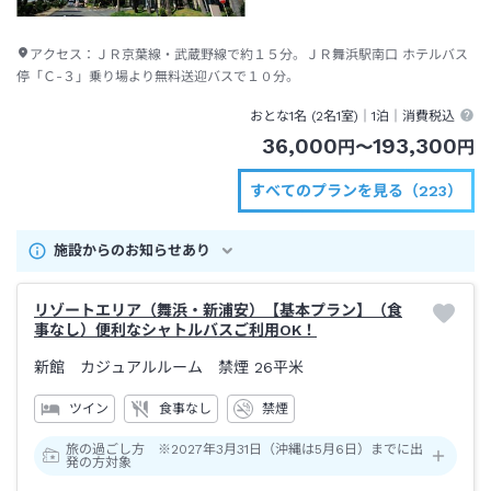
アクセス：
ＪＲ京葉線・武蔵野線で約１５分。ＪＲ舞浜駅南口 ホテルバス
停「Ｃ-３」乗り場より無料送迎バスで１０分。
おとな1名 (
2
名1室)｜
1泊
｜消費税込
36,000
193,300
円
〜
円
すべてのプランを見る（223）
施設からのお知らせあり
リゾートエリア（舞浜・新浦安）【基本プラン】（食
事なし）便利なシャトルバスご利用OK！
新館 カジュアルルーム 禁煙
26平米
ツイン
食事なし
禁煙
旅の過ごし方 ※2027年3月31日（沖縄は5月6日）までに出
発の方対象