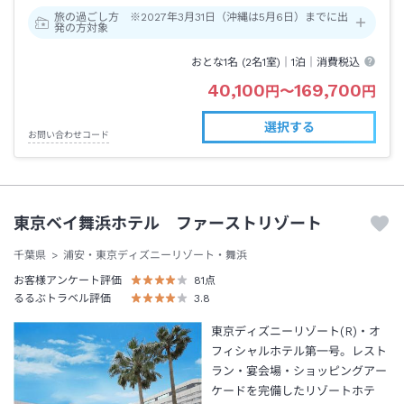
旅の過ごし方 ※2027年3月31日（沖縄は5月6日）までに出
発の方対象
おとな1名 (
2
名1室)｜
1泊
｜消費税込
40,100
169,700
円
〜
円
選択する
お問い合わせコード
東京ベイ舞浜ホテル ファーストリゾート
千葉県
浦安・東京ディズニーリゾート・舞浜
お客様アンケート評価
81
点
るるぶトラベル評価
3.8
東京ディズニーリゾート(R)・オ
フィシャルホテル第一号。レスト
ラン・宴会場・ショッピングアー
ケードを完備したリゾートホテ