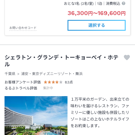
おとな1名 (
2
名1室)｜
1泊
｜消費税込
36,300
169,600
円
〜
円
選択する
お問い合わせコード
シェラトン・グランデ・トーキョーベイ・ホテ
ル
千葉県
浦安・東京ディズニーリゾート・舞浜
お客様アンケート評価
83
点
るるぶトラベル評価
集計中
１万平米のガーデン、出来立ての
味わいを届けるレストラン、ファ
ミリーに優しい施設も併設したリ
ゾートはこの上ないホテルライフ
をお約束します。