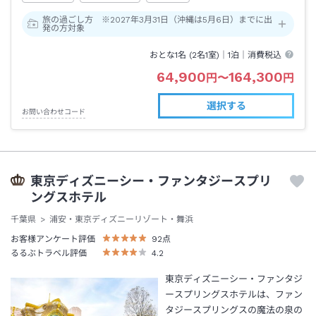
旅の過ごし方 ※2027年3月31日（沖縄は5月6日）までに出
発の方対象
おとな1名 (
2
名1室)｜
1泊
｜消費税込
64,900
164,300
円
〜
円
選択する
お問い合わせコード
東京ディズニーシー・ファンタジースプリ
ングスホテル
千葉県
浦安・東京ディズニーリゾート・舞浜
お客様アンケート評価
92
点
るるぶトラベル評価
4.2
東京ディズニーシー・ファンタジ
ースプリングスホテルは、ファン
タジースプリングスの魔法の泉の