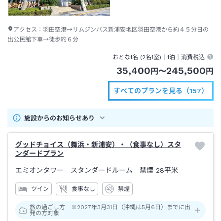
アクセス：
羽田空港→リムジンバス新浦安地区羽田空港から約４５分日の
出公民館下車→徒歩約６分
おとな1名 (
2
名1室)｜
1泊
｜消費税込
35,400
245,500
円
〜
円
すべてのプランを見る（157）
施設からのお知らせあり
グッドチョイス（舞浜・新浦安）・（食事なし）スタ
ンダードプラン
エミオンタワー スタンダードルーム 禁煙
28平米
ツイン
食事なし
禁煙
旅の過ごし方 ※2027年3月31日（沖縄は5月6日）までに出
発の方対象