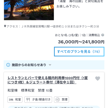
「湯屋 海の回廊」と貸切風呂を
お楽しみ下さい。
アクセス：
ＪＲ外房線安房鴨川駅→徒歩約１０分またはタクシー約３分
おとな1名 (
2
名1室)｜
1泊
｜消費税込
36,000
241,800
円
〜
円
すべてのプランを見る（75）
施設からのお知らせあり
レストランとバーで使える館内利用券1000円付（1室
につき1枚）＆ジェラート券付（滞在中１回）
和室棟 標準和室 禁煙
10畳
和室
夕食/朝食付き
禁煙