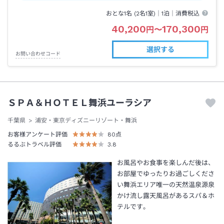
おとな1名 (
2
名1室)｜
1泊
｜消費税込
40,200
170,300
円
〜
円
選択する
お問い合わせコード
ＳＰＡ＆ＨＯＴＥＬ舞浜ユーラシア
千葉県
浦安・東京ディズニーリゾート・舞浜
お客様アンケート評価
80
点
るるぶトラベル評価
3.8
お風呂やお食事を楽しんだ後は、
お部屋でゆったりお過ごしくださ
い舞浜エリア唯一の天然温泉源泉
かけ流し露天風呂があるスパ＆ホ
テルです。