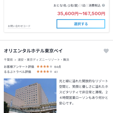
おとな1名 (
2
名1室)｜
1泊
｜消費税込
35,600
167,500
円
〜
円
選択する
お問い合わせコード
オリエンタルホテル東京ベイ
千葉県
浦安・東京ディズニーリゾート・舞浜
お客様アンケート評価
84
点
るるぶトラベル評価
4.1
光と緑に溢れた開放的なリゾート
空間と、笑顔と優しさに溢れたホ
スピタリティで非日常と満喫。２
４時間営業ローソンもあり何かと
安心です。