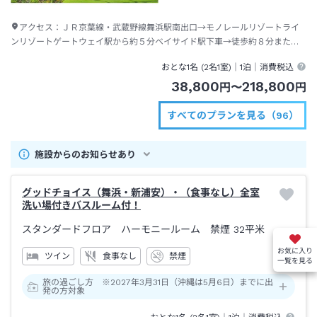
アクセス：
ＪＲ京葉線・武蔵野線舞浜駅南出口→モノレールリゾートライ
ンリゾートゲートウェイ駅から約５分ベイサイド駅下車→徒歩約８分または
ディズニーリゾートクルーザー（無料送迎バス）約２～４分
おとな1名 (
2
名1室)｜
1泊
｜消費税込
38,800
218,800
円
〜
円
すべてのプランを見る（96）
施設からのお知らせあり
グッドチョイス（舞浜・新浦安）・（食事なし）全室
洗い場付きバスルーム付！
スタンダードフロア ハーモニールーム 禁煙
32平米
お気に入り
ツイン
食事なし
禁煙
一覧を見る
旅の過ごし方 ※2027年3月31日（沖縄は5月6日）までに出
発の方対象