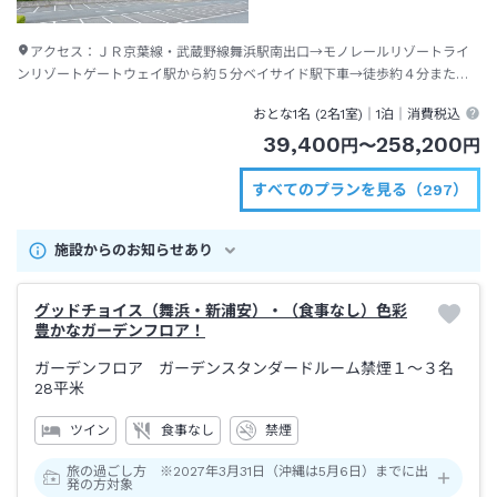
アクセス：
ＪＲ京葉線・武蔵野線舞浜駅南出口→モノレールリゾートライ
ンリゾートゲートウェイ駅から約５分ベイサイド駅下車→徒歩約４分または
ディズニーリゾートクルーザー（無料送迎バス）約２分
おとな1名 (
2
名1室)｜
1泊
｜消費税込
39,400
258,200
円
〜
円
すべてのプランを見る（297）
施設からのお知らせあり
グッドチョイス（舞浜・新浦安）・（食事なし）色彩
豊かなガーデンフロア！
ガーデンフロア ガーデンスタンダードルーム禁煙１～３名
28平米
ツイン
食事なし
禁煙
旅の過ごし方 ※2027年3月31日（沖縄は5月6日）までに出
発の方対象