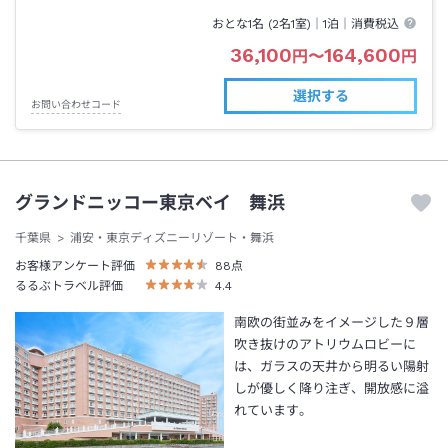
おとな1名 (
2
名1室)｜
1泊
｜消費税込
36,100
164,600
円
〜
円
選択する
お問い合わせコード
グランドニッコー東京ベイ 舞浜
千葉県
浦安・東京ディズニーリゾート・舞浜
お客様アンケート評価
88
点
るるぶトラベル評価
4.4
南欧の街並みをイメージした９層
吹き抜けのアトリウムロビーに
は、ガラスの天井から明るい陽射
しが優しく降り注ぎ、開放感に溢
れています。