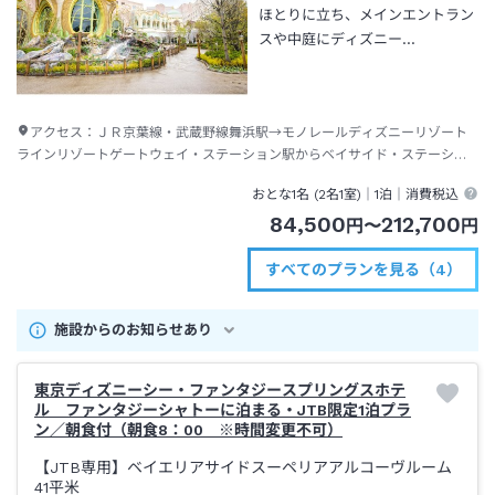
ほとりに立ち、メインエントラン
スや中庭にディズニー…
アクセス：
ＪＲ京葉線・武蔵野線舞浜駅→モノレールディズニーリゾート
ラインリゾートゲートウェイ・ステーション駅からベイサイド・ステーショ
ン駅下車→徒歩約２分
おとな1名 (
2
名1室)｜
1泊
｜消費税込
84,500
212,700
円
〜
円
すべてのプランを見る（4）
施設からのお知らせあり
東京ディズニーシー・ファンタジースプリングスホテ
ル ファンタジーシャトーに泊まる・JTB限定1泊プラ
ン／朝食付（朝食8：00 ※時間変更不可）
【JTB専用】ベイエリアサイドスーペリアアルコーヴルーム
41平米