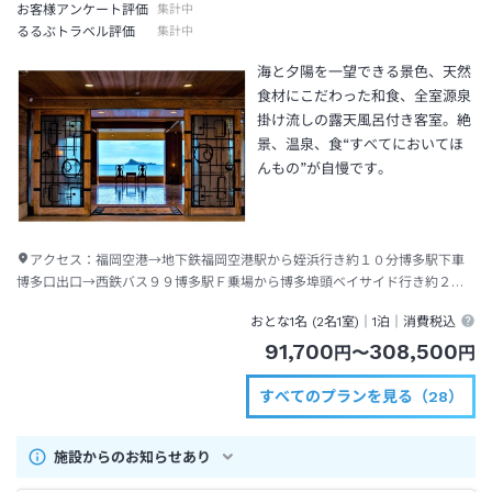
お客様アンケート評価
集計中
るるぶトラベル評価
集計中
海と夕陽を一望できる景色、天然
食材にこだわった和食、全室源泉
掛け流しの露天風呂付き客室。絶
景、温泉、食“すべてにおいてほ
んもの”が自慢です。
アクセス：
福岡空港→地下鉄福岡空港駅から姪浜行き約１０分博多駅下車
博多口出口→西鉄バス９９博多駅Ｆ乗場から博多埠頭ベイサイド行き約２０
分終点下車→九州郵船博多港から壱岐・対馬行き約７０分壱岐港下船→タク
おとな1名 (
2
名1室)｜
1泊
｜消費税込
シー約１５分
91,700
308,500
円
〜
円
すべてのプランを見る（28）
施設からのお知らせあり