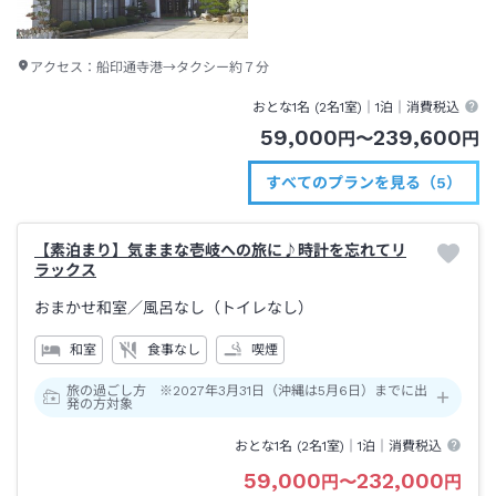
アクセス：
船印通寺港→タクシー約７分
おとな1名 (
2
名1室)｜
1泊
｜消費税込
59,000
239,600
円
〜
円
すべてのプランを見る（5）
【素泊まり】気ままな壱岐への旅に♪時計を忘れてリ
ラックス
おまかせ和室
／風呂なし（トイレなし）
和室
食事なし
喫煙
旅の過ごし方 ※2027年3月31日（沖縄は5月6日）までに出
発の方対象
おとな1名 (
2
名1室)｜
1泊
｜消費税込
59,000
232,000
円
〜
円