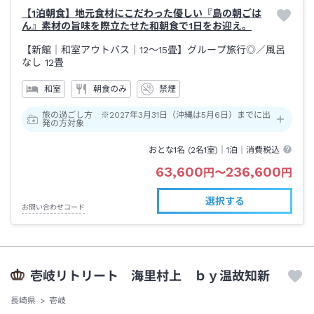
【1泊朝食】地元食材にこだわった優しい『島の朝ごは
ん』素材の旨味を際立たせた和朝食で1日をお迎え。
【新館｜和室アウトバス｜12～15畳】グループ旅行◎
／風呂
なし
12畳
和室
朝食のみ
禁煙
旅の過ごし方 ※2027年3月31日（沖縄は5月6日）までに出
発の方対象
おとな1名 (
2
名1室)｜
1泊
｜消費税込
63,600
236,600
円
〜
円
選択する
お問い合わせコード
壱岐リトリート 海里村上 ｂｙ温故知新
長崎県
壱岐