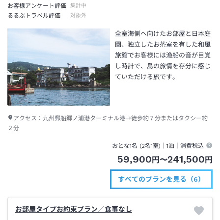
お客様アンケート評価
集計中
るるぶトラベル評価
対象外
全室海側へ向けたお部屋と日本庭
園、独立したお茶室を有した和風
旅館でお客様には漁船の音が目覚
し時計で、島の旅情を存分に感じ
ていただける旅です。
アクセス：
九州郵船郷ノ浦港ターミナル港→徒歩約７分またはタクシー約
２分
おとな1名 (
2
名1室)｜
1泊
｜消費税込
59,900
241,500
円
〜
円
すべてのプランを見る（6）
お部屋タイプお約束プラン／食事なし