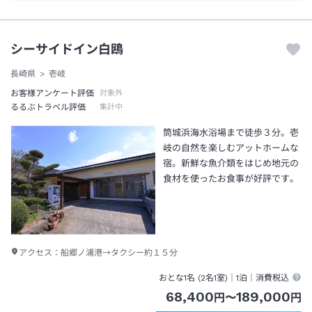
シーサイドイン白鴎
長崎県
壱岐
お客様アンケート評価
対象外
るるぶトラベル評価
集計中
筒城浜海水浴場まで徒歩３分。壱
岐の自然を楽しむアットホームな
宿。新鮮な魚介類をはじめ地元の
食材を使ったお食事が好評です。
アクセス：
船郷ノ浦港→タクシー約１５分
おとな1名 (
2
名1室)｜
1泊
｜消費税込
68,400
189,000
円
〜
円