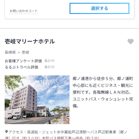
選択する
お問い合わせコード
壱岐マリーナホテル
長崎県
壱岐
お客様アンケート評価
集計中
るるぶトラベル評価
集計中
郷ノ浦港から徒歩５分、郷ノ浦町
中心部にも近くビジネス・観光に
便利です。各階無線ＬＡＮ対応、
ユニットバス・ウォシュレット完
備。
アクセス：
高速船・ジェット水中翼船芦辺港駅～バス芦辺駅乗車（郷ノ
浦）行き（約３０分）本町バス停駅下車～徒歩（約３分）