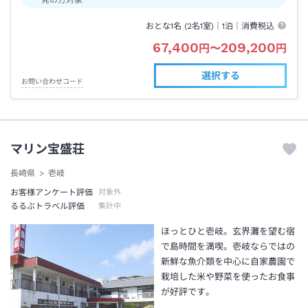
おとな1名 (
2
名1室)｜
1泊
｜消費税込
67,400
209,200
円
〜
円
選択する
お問い合わせコード
マリン宝盛荘
長崎県
壱岐
お客様アンケート評価
対象外
るるぶトラベル評価
集計中
ほっとひと壱岐。玄界灘を望む宿
で島時間を満喫。壱岐ならではの
新鮮な魚介類を中心に自家農園で
栽培した米や野菜を使ったお食事
が好評です。