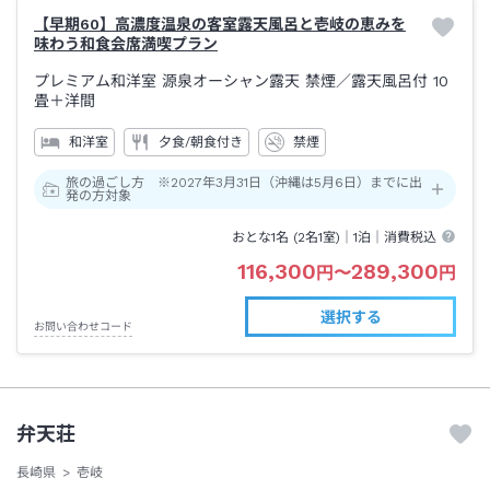
【早期60】高濃度温泉の客室露天風呂と壱岐の恵みを
味わう和食会席満喫プラン
プレミアム和洋室 源泉オーシャン露天 禁煙
／露天風呂付
10
畳＋洋間
和洋室
夕食/朝食付き
禁煙
旅の過ごし方 ※2027年3月31日（沖縄は5月6日）までに出
発の方対象
おとな1名 (
2
名1室)｜
1泊
｜消費税込
116,300
289,300
円
〜
円
選択する
お問い合わせコード
弁天荘
長崎県
壱岐