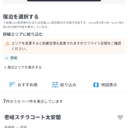
宿泊を選択する
※往復ANA航空券付きまたは往復JAL航空券付きの旅行代金です。2026年8月11日～2027年8
月5日の旅行代金を表示しています。
詳細エリアに絞り込む
エリアを変更すると到着空港も変更されますのでフライト区間をご確認
ください。
壱岐
周辺エリアを表示する
おすすめ順
絞り込み
地図表示
7
件のうち
1
～
7
件を表示しています
壱岐ステラコート太安閣
長崎県
壱岐