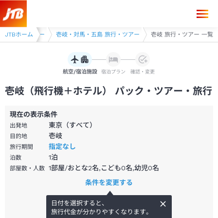
崎県 旅行・ツアー
JTBホーム
壱岐・対馬・五島 旅行・ツアー
壱岐 旅行・ツアー 一覧
航空/宿泊施設
宿泊プラン
確認・変更
壱岐（飛行機＋ホテル） パック・ツアー・旅行
現在の表示条件
東京（すべて）
出発地
壱岐
目的地
指定なし
旅行期間
1
泊
泊数
1部屋/おとな2名,こども0名,幼児0名
部屋数・人数
条件を変更する
日付を選択すると、
旅行代金が分かりやすくなります。