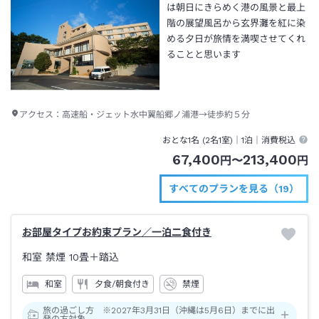
は朝日にきらめく港の風景と最上
階の展望風呂から玄界灘を紅に染
める夕日が旅情を満喫させてくれ
ることと思います
アクセス：
高速船・ジェット水中翼船郷ノ浦港→徒歩約５分
おとな1名 (
2
名1室)｜
1泊
｜消費税込
67,400
213,400
円
〜
円
すべてのプランを見る（19）
お部屋タイプお約束プラン／一泊二食付き
和室 禁煙
10畳＋踏込
和室
夕食/朝食付き
禁煙
旅の過ごし方 ※2027年3月31日（沖縄は5月6日）までに出
発の方対象