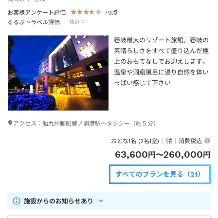
お客様アンケート評価
79
点
るるぶトラベル評価
集計中
壱岐最大のリゾート旅館。壱岐の
素晴らしさをすべて盛り込んだ極
上のおもてなしでお迎えします。
温泉や洞窟風呂に浸り自然を体い
っぱい感じて下さい
アクセス：
船九州郵船郷ノ浦港駅～タクシー（約５分）
おとな1名 (
2
名1室)｜
1泊
｜消費税込
63,600
260,000
円
〜
円
すべてのプランを見る（21）
施設からのお知らせあり