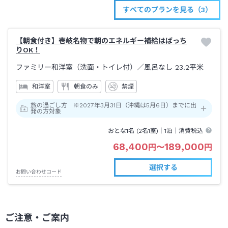
すべてのプランを見る（3）
【朝食付き】壱岐名物で朝のエネルギー補給はばっち
りOK！
ファミリー和洋室（洗面・トイレ付）
／風呂なし
23.2平米
和洋室
朝食のみ
禁煙
旅の過ごし方 ※2027年3月31日（沖縄は5月6日）までに出
発の方対象
おとな1名 (
2
名1室)｜
1泊
｜消費税込
68,400
189,000
円
〜
円
選択する
お問い合わせコード
ご注意・ご案内