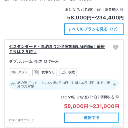
おとな1名 (
2
名1室)｜
1泊
｜消費税込
58,000
234,400
円
〜
円
すべてのプランを見る（17）
≪スタンダード・素泊まり≫全室無線LAN完備！最終
ＩＮは２５時♪
ダブルルーム 喫煙
13.7平米
ダブル
食事なし
喫煙
旅の過ごし方 ※2027年3月31日（沖縄は5月6日）までに出
発の方対象
おとな1名 (
2
名1室)｜
1泊
｜消費税込
58,000
231,000
円
〜
円
選択する
お問い合わせコード