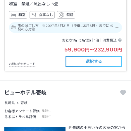
和室 禁煙
／風呂なし
6畳
和室
食事なし
禁煙
旅の過ごし方 ※2027年3月31日（沖縄は5月6日）までに出
発の方対象
おとな1名 (
2
名1室)｜
1泊
｜消費税込
59,900
232,900
円
〜
円
選択する
お問い合わせコード
ビューホテル壱岐
長崎県
壱岐
お客様アンケート評価
集計中
るるぶトラベル評価
集計中
岬先端の小高い丘の客室の窓から