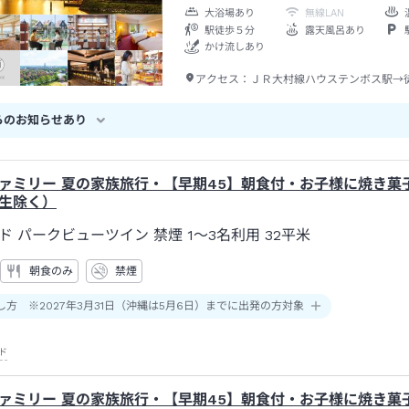
大浴場あり
無線LAN
駅徒歩５分
露天風呂あり
かけ流しあり
アクセス：
ＪＲ大村線ハウステンボス駅→
らのお知らせあり
ァミリー 夏の家族旅行・【早期45】朝食付・お子様に焼き菓
生除く）
ド パークビューツイン 禁煙 1～3名利用
32平米
朝食のみ
禁煙
し方 ※2027年3月31日（沖縄は5月6日）までに出発の方対象
ド
ァミリー 夏の家族旅行・【早期45】朝食付・お子様に焼き菓