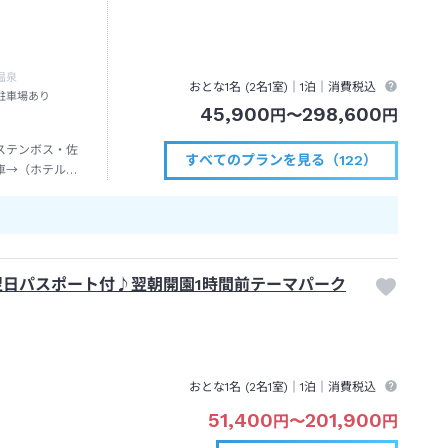
温泉
おとな1名 (
2
名1室)｜
1泊
｜消費税込
駐車場あり
45,900
298,600
円
〜
円
ステンボス・佐
すべてのプランを見る（122）
車→（ホテルバ
分～ホテルヨー
翌日パスポート付♪翌朝開園1時間前テーマパーク
おとな1名 (
2
名1室)｜
1泊
｜消費税込
51,400
201,900
円
〜
円