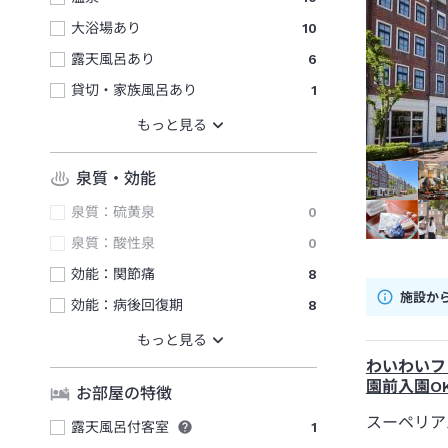
大浴場あり
10
露天風呂あり
6
貸切・家族風呂あり
1
泉質・効能
泉質：硫黄泉
0
泉質：酸性泉
0
効能：関節痛
8
施設か
効能：病後回復期
8
わいわいフ
園前入園O
お部屋の特徴
スーペリア
露天風呂付客室
1