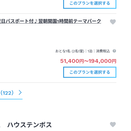
このプランを
選択する
翌日パスポート付♪翌朝開園1時間前テーマパーク
おとな1名 (
2
名1室)｜
1泊
｜消費税込
51,400
194,000
円
〜
円
このプランを
選択する
（
122
）
ム ハウステンボス