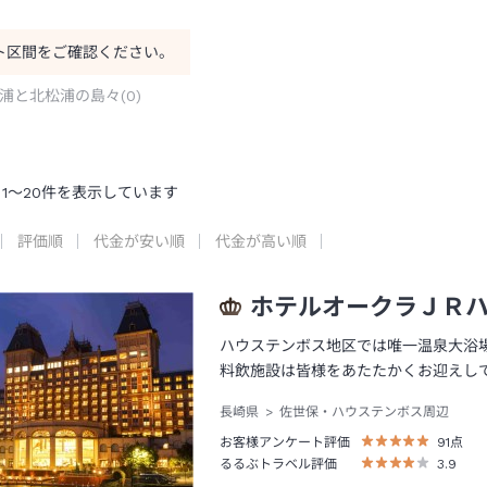
ト区間をご確認ください。
浦と北松浦の島々
(
0
)
1
～
20
件を表示しています
評価順
代金が安い順
代金が高い順
ホテルオークラＪＲ
ハウステンボス地区では唯一温泉大浴
料飲施設は皆様をあたたかくお迎えし
長崎県
佐世保・ハウステンボス周辺
お客様アンケート評価
91
点
るるぶトラベル評価
3.9