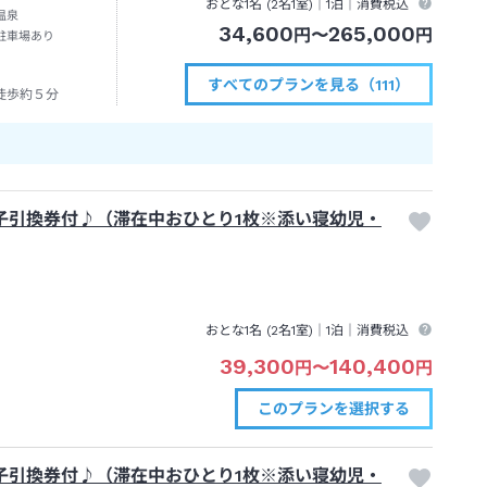
おとな1名 (
2
名1室)｜
1泊
｜消費税込
温泉
34,600
265,000
円
〜
円
駐車場あり
すべてのプランを見る（111）
徒歩約５分
子引換券付♪（滞在中おひとり1枚※添い寝幼児・
おとな1名 (
2
名1室)｜
1泊
｜消費税込
39,300
140,400
円
〜
円
このプランを
選択する
子引換券付♪（滞在中おひとり1枚※添い寝幼児・