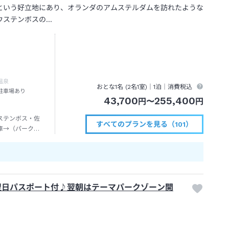
という好立地にあり、オランダのアムステルダムを訪れたような
ウステンボスの…
温泉
おとな1名 (
2
名1室)｜
1泊
｜消費税込
駐車場あり
43,700
255,400
円
〜
円
ステンボス・佐
すべてのプランを見る（101）
車→（パークバ
ルアムステルダ
翌日パスポート付♪翌朝はテーマパークゾーン開