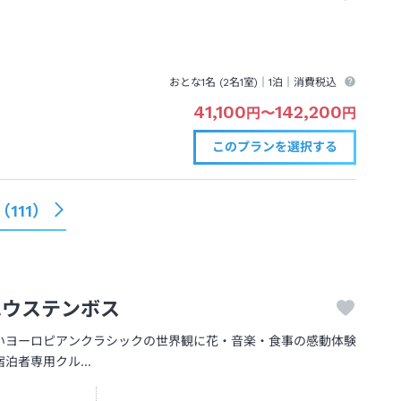
おとな1名 (
2
名1室)｜
1泊
｜消費税込
41,100
142,200
円
〜
円
このプランを
選択する
（
111
）
ハウステンボス
いヨーロピアンクラシックの世界観に花・音楽・食事の感動体験
宿泊者専用クル…