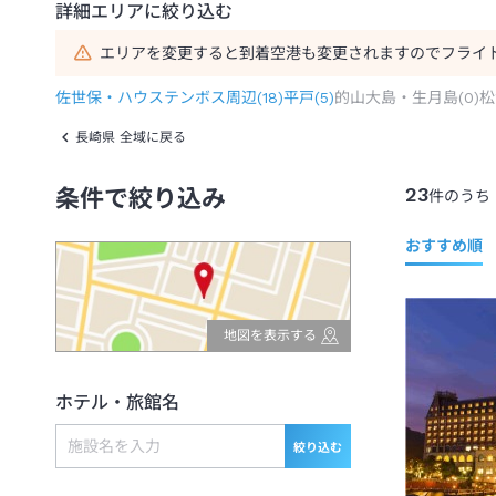
詳細エリアに絞り込む
エリアを変更すると到着空港も変更されますのでフライ
佐世保・ハウステンボス周辺
(
18
)
平戸
(
5
)
的山大島・生月島
(
0
)
松
長崎県 全域に戻る
23
条件で絞り込み
件のうち
おすすめ順
地図を表示する
ホテル・旅館名
絞り込む