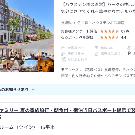
【ハウステンボス直営】パークの中心
気分にさせてくれる華やかなホテルハ
長崎県
佐世保・ハウステンボス周辺
お客様アンケート評価
87
点
るるぶトラベル評価
4.4
大浴場あり
無線LAN
駅徒歩５分
露天風呂あり
かけ流しあり
アクセス：
（路線バス）長崎空港からハウ
世保・佐々行き約７０分～ハウステンボス下
ス）ウエルカムバスのりばから約５分～ホテ
ム下車
らのお知らせあり
ァミリー 夏の家族旅行・朝食付・宿泊当日パスポート提示で
K
ルーム（ツイン）
45平米