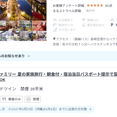
お客様アンケート評価
90
点
るるぶトラベル評価
集計中
大浴場あり
無線LAN
駅徒歩５分
露天風呂あり
かけ流しあり
アクセス：
（路線バス）長崎空港からハウ
世保・佐々行き約７０分～ハウステンボス下
ス）場内ホテル手荷物預かり所前から約１０
ロッパ下車
らのお知らせあり
ァミリー 夏の家族旅行・朝食付・宿泊当日パスポート提示で
OK
ドツイン 禁煙
39平米
朝食のみ
禁煙
し方 ※2027年3月31日（沖縄は5月6日）までに出発の方対象