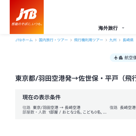
東京都/羽田空港発→佐世保・平戸（飛行機＋ホテル）パック・ツアー-J
海外旅行
JTBホーム
国内旅行・ツアー
飛行機利用ツアー
九州
長崎県
航空
東京都/羽田空港発→佐世保・平戸（飛
現在の表示条件
往路
東京/羽田空港 → 長崎空港
復路
長崎空港
部屋数・人数
1部屋 / おとな2名, こども0名, 幼児0名