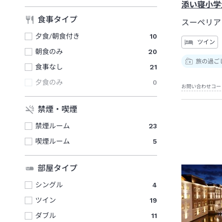
添い寝小学
食事タイプ
スーペリア
夕食/朝食付き
10
ツイン
朝食のみ
20
旅の過ご
食事なし
21
夕食のみ
0
お問い合わせコー
禁煙・喫煙
禁煙ルーム
23
喫煙ルーム
5
部屋タイプ
シングル
4
ツイン
19
ダブル
11