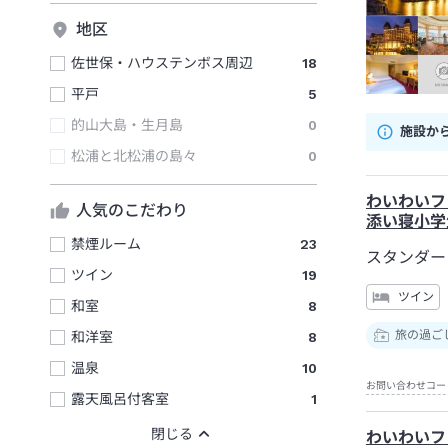
地区
佐世保・ハウステンボス周辺
18
平戸
5
的山大島・生月島
0
施設か
松浦と北松浦の島々
0
わいわいフ
人気のこだわり
添い寝小学
禁煙ルーム
23
スタンダー
ツイン
19
ツイン
和室
8
旅の過ご
和洋室
8
温泉
10
お問い合わせコー
露天風呂付客室
1
わいわいフ