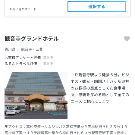
選択する
お問い合わせコード
観音寺グランドホテル
香川県
観音寺・三豊
お客様アンケート評価
集計中
るるぶトラベル評価
集計中
ＪＲ観音寺駅より徒歩５分。ビジ
ネス・観光・四国八十八ヶ所巡拝
のお客様の拠点としてお食事場
所、懇親を深める場として全ての
ニーズにお応えします。
アクセス：
高松空港→リムジンバス高松空港から高松駅行き約３５分ＪＲ
高松駅下車→ＪＲ予讃線高松駅から松山行き約６０分観音寺駅下車→徒歩約