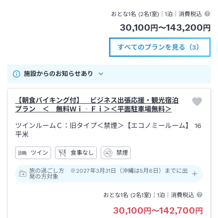
５分
おとな1名 (
2
名1室)｜
1泊
｜消費税込
30,100
143,200
円
〜
円
すべてのプランを見る（3）
施設からのお知らせあり
【朝食バイキング付】 ビジネス出張応援・観光宿泊
プラン ＜ 無料Ｗｉ‐Ｆｉ＞＜平面駐車場無料＞
ツインルームＣ：旧タイプ＜禁煙＞【エコノミールーム】
16
平米
ツイン
食事なし
禁煙
旅の過ごし方 ※2027年3月31日（沖縄は5月6日）までに出
発の方対象
おとな1名 (
2
名1室)｜
1泊
｜消費税込
30,100
142,700
円
〜
円