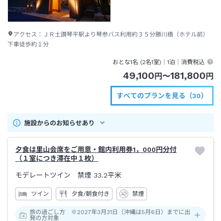
アクセス：
ＪＲ土讃琴平駅より琴参バス利用約３５分勝川橋（ホテル前）
下車徒歩約１分
おとな1名 (
2
名1室)｜
1泊
｜消費税込
49,100
181,800
円
〜
円
すべてのプランを見る（30）
施設からのお知らせあり
夕食は里山会席をご用意・館内利用券1，000円分付
（１室につき滞在中１枚）
モデレートツイン 禁煙
33.2平米
ツイン
夕食/朝食付き
禁煙
旅の過ごし方 ※2027年3月31日（沖縄は5月6日）までに出
発の方対象