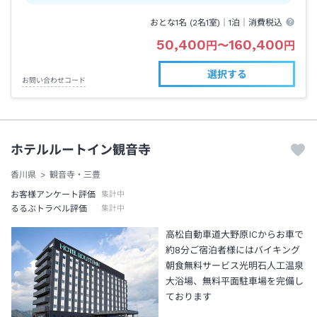
おとな1名 (
2
名1室)｜
1泊
｜消費税込
50,400
160,400
円
〜
円
選択する
お問い合わせコード
ホテルルートイン観音寺
香川県
観音寺・三豊
お客様アンケート評価
集計中
るるぶトラベル評価
集計中
高松自動車道大野原ICからお車で
約8分ご宿泊者様にはバイキング
朝食無料サービス光明石人工温泉
大浴場、無料平面駐車場を完備し
ております