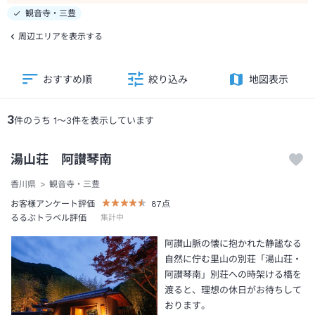
観音寺・三豊
周辺エリアを表示する
おすすめ順
絞り込み
地図表示
3
件のうち
1
～
3
件を表示しています
湯山荘 阿讃琴南
香川県
観音寺・三豊
お客様アンケート評価
87
点
るるぶトラベル評価
集計中
阿讃山脈の懐に抱かれた静謐なる
自然に佇む里山の別荘「湯山荘・
阿讃琴南」別荘への時架ける橋を
渡ると、理想の休日がお待ちして
おります。