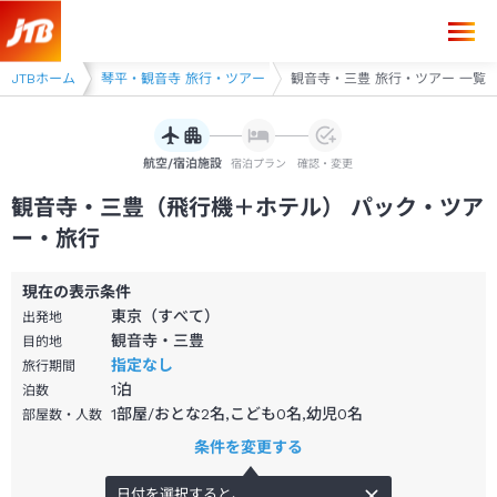
 旅行・ツアー
JTBホーム
琴平・観音寺 旅行・ツアー
観音寺・三豊 旅行・ツアー 一覧
航空/宿泊施設
宿泊プラン
確認・変更
観音寺・三豊（飛行機＋ホテル） パック・ツア
ー・旅行
現在の表示条件
東京（すべて）
出発地
観音寺・三豊
目的地
指定なし
旅行期間
1
泊
泊数
1部屋/おとな2名,こども0名,幼児0名
部屋数・人数
条件を変更する
日付を選択すると、