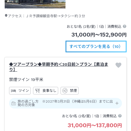
アクセス：
ＪＲ予讃線観音寺駅→タクシー約３分
おとな1名 (
2
名1室)｜
1泊
｜消費税込
31,000
152,900
円
〜
円
すべてのプランを見る（10）
◆ツアープラン◆早期予約＜30日前＞プラン【素泊ま
り】
禁煙ツイン
19平米
ツイン
食事なし
禁煙
旅の過ごし方 ※2027年3月31日（沖縄は5月6日）までに出
発の方対象
おとな1名 (
2
名1室)｜
1泊
｜消費税込
31,000
137,800
円
〜
円