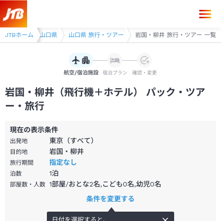
ー
JTBホーム
中国
山口県
山口県 旅行・ツアー
岩国・柳井 旅行・ツアー 一覧
航空/宿泊施設
宿泊プラン
確認・変更
岩国・柳井（飛行機＋ホテル） パック・ツア
ー・旅行
現在の表示条件
東京（すべて）
出発地
岩国・柳井
目的地
指定なし
旅行期間
1
泊
泊数
1部屋/おとな2名,こども0名,幼児0名
部屋数・人数
条件を変更する
日付を選択すると、