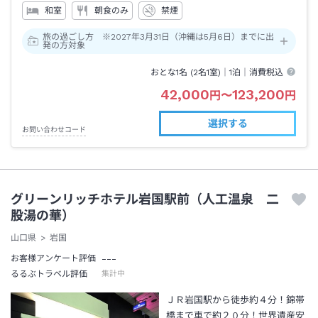
和室
朝食のみ
禁煙
旅の過ごし方 ※2027年3月31日（沖縄は5月6日）までに出
発の方対象
おとな1名 (
2
名1室)｜
1泊
｜消費税込
42,000
123,200
円
〜
円
選択する
お問い合わせコード
グリーンリッチホテル岩国駅前（人工温泉 二
股湯の華）
山口県
岩国
---
お客様アンケート評価
るるぶトラベル評価
集計中
ＪＲ岩国駅から徒歩約４分！錦帯
橋まで車で約２０分！世界遺産安