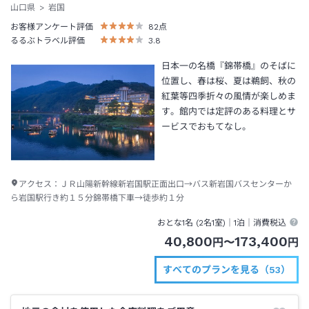
山口県
岩国
お客様アンケート評価
82
点
るるぶトラベル評価
3.8
日本一の名橋『錦帯橋』のそばに
位置し、春は桜、夏は鵜飼、秋の
紅葉等四季折々の風情が楽しめま
す。館内では定評のある料理とサ
ービスでおもてなし。
アクセス：
ＪＲ山陽新幹線新岩国駅正面出口→バス新岩国バスセンターか
ら岩国駅行き約１５分錦帯橋下車→徒歩約１分
おとな1名 (
2
名1室)｜
1泊
｜消費税込
40,800
173,400
円
〜
円
すべてのプランを見る（53）