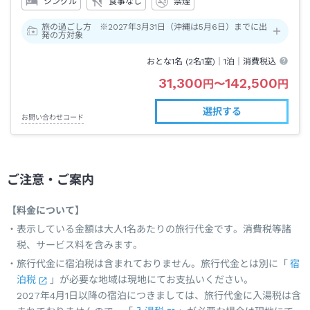
シングル
食事なし
禁煙
旅の過ごし方 ※2027年3月31日（沖縄は5月6日）までに出
発の方対象
おとな1名 (
2
名1室)｜
1泊
｜消費税込
31,300
142,500
円
〜
円
選択する
お問い合わせコード
ご注意・ご案内
【料金について】
表示している金額は大人1名あたりの旅行代金です。消費税等諸
税、サービス料を含みます。
旅行代金に宿泊税は含まれておりません。旅行代金とは別に「
宿
泊税
」が必要な地域は現地にてお支払いください。
2027年4月1日以降の宿泊につきましては、旅行代金に入湯税は含