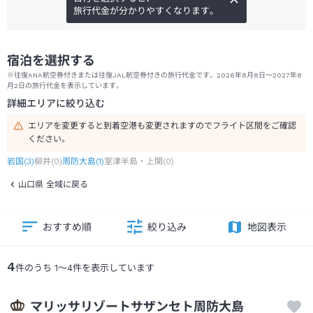
旅行代金が分かりやすくなります。
宿泊を選択する
※往復ANA航空券付きまたは往復JAL航空券付きの旅行代金です。2026年8月8日～2027年8
月2日の旅行代金を表示しています。
詳細エリアに絞り込む
エリアを変更すると到着空港も変更されますのでフライト区間をご確認
ください。
岩国
(
3
)
柳井
(
0
)
周防大島
(
1
)
室津半島・上関
(
0
)
山口県 全域に戻る
おすすめ順
絞り込み
地図表示
4
件のうち
1
～
4
件を表示しています
マリッサリゾートサザンセト周防大島