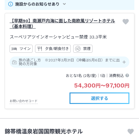
施設からのお知らせあり
【早期90】南瀬戸内海に面した南欧風リゾートホテル
（基本料理）
スーペリアツインオーシャンビュー禁煙
33.3平米
ツイン
夕食/朝食付き
禁煙
旅の過ごし方 ※2027年3月31日（沖縄は5月6日）までに出
発の方対象
おとな1名 (
2
名1室)｜
1泊
｜消費税込
54,300
97,100
円
〜
円
選択する
お問い合わせコード
錦帯橋温泉岩国国際観光ホテル