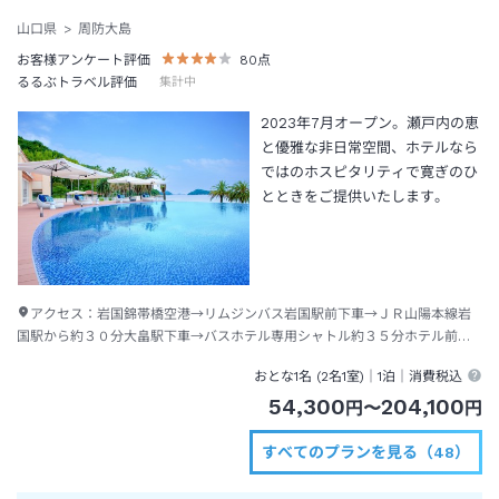
山口県
周防大島
お客様アンケート評価
80
点
るるぶトラベル評価
集計中
2023年7月オープン。瀬戸内の恵
と優雅な非日常空間、ホテルなら
ではのホスピタリティで寛ぎのひ
とときをご提供いたします。
アクセス：
岩国錦帯橋空港→リムジンバス岩国駅前下車→ＪＲ山陽本線岩
国駅から約３０分大畠駅下車→バスホテル専用シャトル約３５分ホテル前下
車→徒歩約１分
おとな1名 (
2
名1室)｜
1泊
｜消費税込
54,300
204,100
円
〜
円
すべてのプランを見る（48）