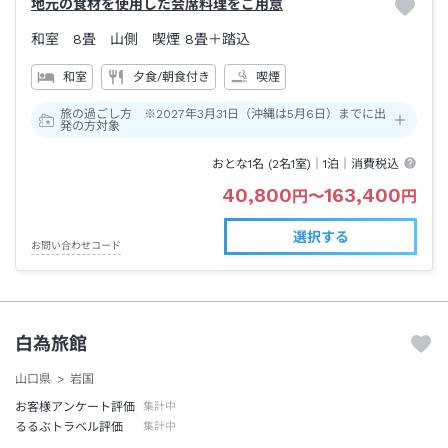
地元の食材を使用した会席料理をご用意
和室 8畳 山側 喫煙
8畳＋踏込
和室
夕食/朝食付き
喫煙
旅の過ごし方 ※2027年3月31日（沖縄は5月6日）までに出
発の方対象
おとな1名 (
2
名1室)｜
1泊
｜消費税込
40,800
163,400
円
〜
円
選択する
お問い合わせコード
白為旅館
山口県
岩国
お客様アンケート評価
集計中
るるぶトラベル評価
集計中