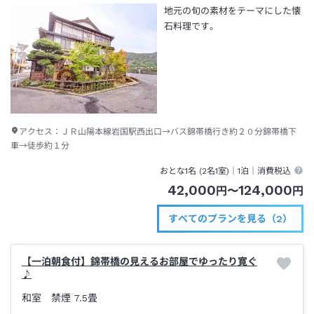
地元の旬の素材をテーマにした懐
石料理です。
アクセス：
ＪＲ山陽本線岩国駅西出口→バス錦帯橋行き約２０分錦帯橋下
車→徒歩約１分
おとな1名 (
2
名1室)｜
1泊
｜消費税込
42,000
124,000
円
〜
円
すべてのプランを見る（2）
【一泊朝食付】錦帯橋の見えるお部屋でゆったり寛ぐ
♪
和室 禁煙
7.5畳