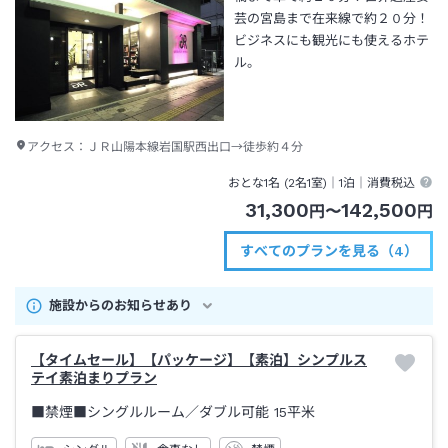
芸の宮島まで在来線で約２０分！
ビジネスにも観光にも使えるホテ
ル。
アクセス：
ＪＲ山陽本線岩国駅西出口→徒歩約４分
おとな1名 (
2
名1室)｜
1泊
｜消費税込
31,300
142,500
円
〜
円
すべてのプランを見る（4）
施設からのお知らせあり
【タイムセール】【パッケージ】【素泊】シンプルス
テイ素泊まりプラン
■禁煙■シングルルーム／ダブル可能
15平米