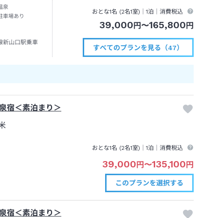
温泉
おとな1名 (
2
名1室)｜
1泊
｜消費税込
駐車場あり
39,000
165,800
円
〜
円
線新山口駅乗車
すべてのプランを見る（47）
泉宿＜素泊まり＞
米
おとな1名 (
2
名1室)｜
1泊
｜消費税込
39,000
135,100
円
〜
円
このプランを
選択する
泉宿＜素泊まり＞