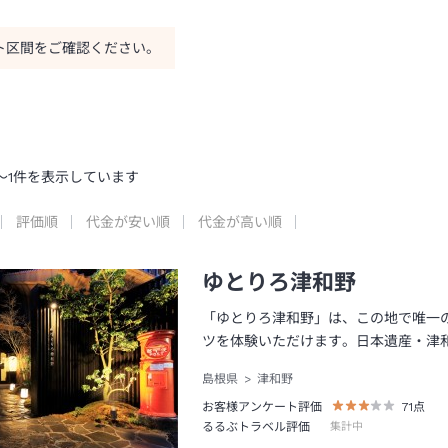
ト区間をご確認ください。
～
1
件を表示しています
評価順
代金が安い順
代金が高い順
ゆとりろ津和野
「ゆとりろ津和野」は、この地で唯一
ツを体験いただけます。日本遺産・津
島根県
津和野
お客様アンケート評価
71
点
るるぶトラベル評価
集計中