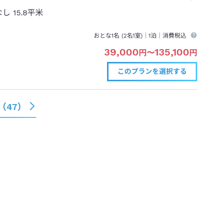
なし
15.8平米
おとな1名 (
2
名1室)｜
1泊
｜消費税込
39,000
135,100
円
〜
円
このプランを
選択する
（
47
）