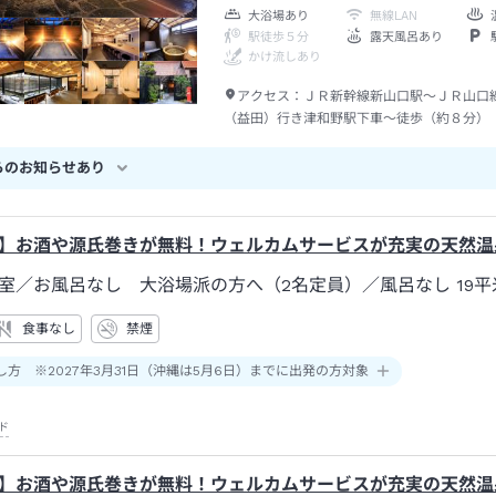
大浴場あり
無線LAN
駅徒歩５分
露天風呂あり
かけ流しあり
アクセス：
ＪＲ新幹線新山口駅～ＪＲ山口
（益田）行き津和野駅下車～徒歩（約８分）
らのお知らせあり
】お酒や源氏巻きが無料！ウェルカムサービスが充実の天然温
室／お風呂なし 大浴場派の方へ（2名定員）
／風呂なし
19平
食事なし
禁煙
し方 ※2027年3月31日（沖縄は5月6日）までに出発の方対象
ド
】お酒や源氏巻きが無料！ウェルカムサービスが充実の天然温