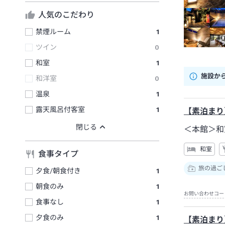
人気のこだわり
禁煙ルーム
1
ツイン
0
和室
1
施設か
和洋室
0
温泉
1
露天風呂付客室
1
【素泊まり
＜本館＞和
和室
食事タイプ
旅の過ご
夕食/朝食付き
1
朝食のみ
1
お問い合わせコー
食事なし
1
夕食のみ
1
【素泊まり