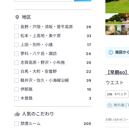
地区
長野・戸隠・須坂・菅平高原
26
松本・上高地・美ケ原
33
上田・別所・小諸
17
施設か
蓼科・八ケ岳・諏訪
24
志賀高原・野沢・小布施
35
白馬・大町・安曇野
22
【早期60
軽井沢・佐久・小海線沿線
39
ウエスト 
伊那路
15
4ベッド
木曽路
3
旅の過ご
人気のこだわり
お問い合わせコー
禁煙ルーム
205