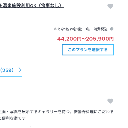
★温泉施設利用OK（食事なし）
おとな1名 (
2
名1室)｜
1泊
｜消費税込
44,200
205,900
円
〜
円
このプランを
選択する
（
259
）
絵画・写真を展示するギャラリーを持つ。安曇野料理にこだわる
に便利な宿です