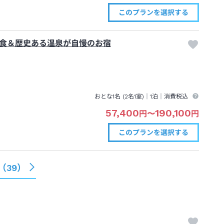
このプランを
選択する
食＆歴史ある温泉が自慢のお宿
おとな1名 (
2
名1室)｜
1泊
｜消費税込
57,400
190,100
円
〜
円
このプランを
選択する
（
39
）