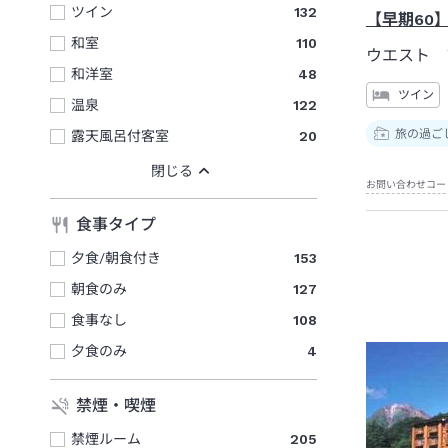
ツイン
132
【早期60
和室
110
ウエスト 
和洋室
48
ツイン
温泉
122
旅の過ご
露天風呂付客室
20
お問い合わせコー
食事タイプ
夕食/朝食付き
153
朝食のみ
127
食事なし
108
夕食のみ
4
禁煙・喫煙
禁煙ルーム
205