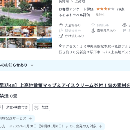
長野県
上高地
お客様アンケート評価
79
点
るるぶトラベル評価
集計中
大浴場あり
無線LAN
駅徒歩５分
露天風呂あり
かけ流しあり
アクセス：
ＪＲ中央東線松本駅→私鉄アル
行き約３０分新島々駅下車→バス上高地バス
約６３分帝国ホテル前下車→徒歩約１０分
らのお知らせあり
早期45】上高地散策マップ＆アイスクリーム券付！旬の素材
禁煙
8畳
夕食/朝食付き
禁煙
荷物配送サービス
し方 ※2027年3月31日（沖縄は5月6日）までに出発の方対象