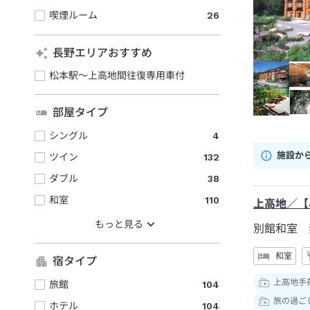
喫煙ルーム
26
長野エリアおすすめ
松本駅～上高地間往復専用車付
部屋タイプ
シングル
4
施設か
ツイン
132
ダブル
38
和室
110
上高地／【
別館和室 
和室
宿タイプ
上高地手
旅館
104
旅の過ご
ホテル
104