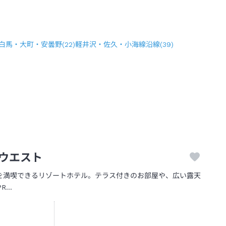
白馬・大町・安曇野
(
22
)
軽井沢・佐久・小海線沿線
(
39
)
ウエスト
を満喫できるリゾートホテル。テラス付きのお部屋や、広い露天
PR…