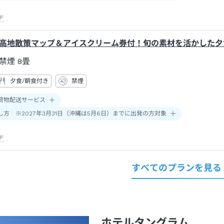
ド
高地散策マップ＆アイスクリーム券付！旬の素材を活かした夕
禁煙
8畳
夕食/朝食付き
禁煙
荷物配送サービス
し方 ※2027年3月31日（沖縄は5月6日）までに出発の方対象
ド
すべてのプランを見る
ホテルタングラム