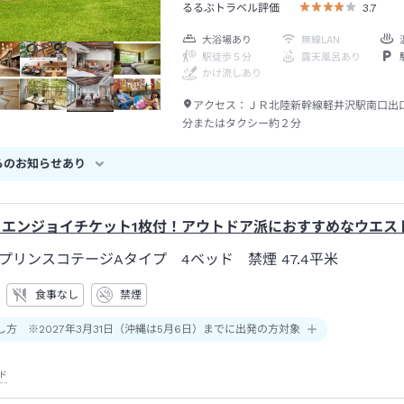
るるぶトラベル評価
3.7
大浴場あり
無線LAN
駅徒歩５分
露天風呂あり
かけ流しあり
アクセス：
ＪＲ北陸新幹線軽井沢駅南口出
分またはタクシー約２分
らのお知らせあり
】エンジョイチケット1枚付！アウトドア派におすすめなウエス
プリンスコテージAタイプ 4ベッド 禁煙
47.4平米
食事なし
禁煙
し方 ※2027年3月31日（沖縄は5月6日）までに出発の方対象
ド