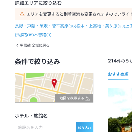
詳細エリアに絞り込む
エリアを変更すると到着空港も変更されますのでフライ
長野・戸隠・須坂・菅平高原
(
26
)
松本・上高地・美ケ原
(
33
)
上
伊那路
(
15
)
木曽路
(
3
)
甲信越 全域に戻る
214
条件で絞り込み
件のう
おすすめ順
地図を表示する
ホテル・旅館名
絞り込む