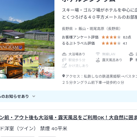
スキー場・ゴルフ場がホテルを中心に
とくつろげる４０平方メートルのお部
長野県
飯山・斑尾高原（長野県）
お客様アンケート評価
83
点
るるぶトラベル評価
4.1
大浴場あり
無線LAN
駅徒歩５分
露天風呂あり
かけ流しあり
アクセス：
私鉄しなの鉄道黒姫駅→バスタ
２５分タングラム前下車→徒歩約０分
らのお知らせあり
ン前・アウト後も大浴場・露天風呂をご利用OK！大自然に囲
ド洋室（ツイン） 禁煙
40平米