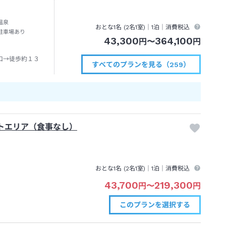
温泉
おとな1名 (
2
名1室)｜
1泊
｜消費税込
駐車場あり
43,300
364,100
円
〜
円
口→徒歩約１３
すべてのプランを見る（259）
トエリア（食事なし）
おとな1名 (
2
名1室)｜
1泊
｜消費税込
43,700
219,300
円
〜
円
このプランを
選択する