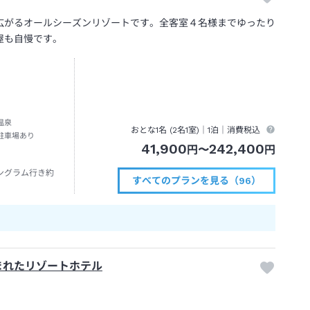
広がるオールシーズンリゾートです。全客室４名様までゆったり
屋も自慢です。
温泉
おとな1名 (
2
名1室)｜
1泊
｜消費税込
駐車場あり
41,900
242,400
円
〜
円
ングラム行き約
すべてのプランを見る（96）
まれたリゾートホテル