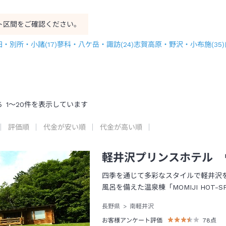
ト区間をご確認ください。
田・別所・小諸
(
17
)
蓼科・八ケ岳・諏訪
(
24
)
志賀高原・野沢・小布施
(
35
)
ち
1
～
20
件を表示しています
評価順
代金が安い順
代金が高い順
軽井沢プリンスホテル 
四季を通じて多彩なスタイルで軽井沢
風呂を備えた温泉棟「MOMIJI HOT-S
長野県
南軽井沢
お客様アンケート評価
78
点