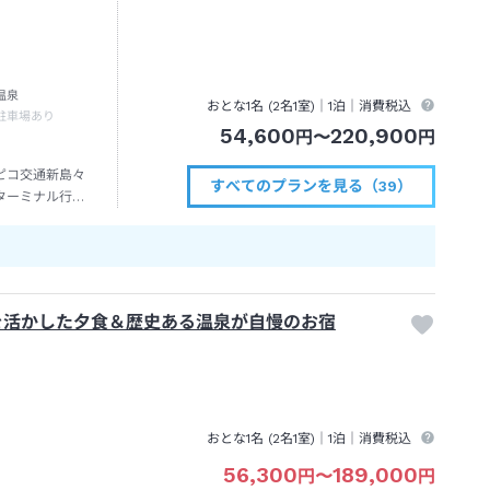
温泉
おとな1名 (
2
名1室)｜
1泊
｜消費税込
駐車場あり
54,600
220,900
円
〜
円
ピコ交通新島々
すべてのプランを見る（39）
ターミナル行き
を活かした夕食＆歴史ある温泉が自慢のお宿
おとな1名 (
2
名1室)｜
1泊
｜消費税込
56,300
189,000
円
〜
円