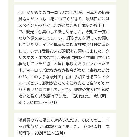
今回が初めてのヨーロッパでしたが、日本人の搭乗
員さんがいつも一緒にいてくださり、最終日だけは
スペイン人の方でしたがどなたも日本語がお上手
で、観光にも集中して楽しめました。現地で一度か
なり体調を崩してしまい、JTBさんを通してお願い
していたジェイアイ傷害火災保険株式会社様に連絡
して、ホテル受診および通訳をお願いしました。ク
リスマス・年末の忙しい時期に関わらず即日すぐに
手配していただき、本当に手厚くありがたかったで
す。ヨーロッパはなかなか機会がないと来れないけ
れど、このような現地で自由に参加できるランドク
ルーズという形態があるのを知れたこと自体がかな
り大きいと感じました。ぜひ、親戚や友人にも勧め
たいと強く思う旅行でした。（20代女性 参加時
期：2024年11～12月）
添乗員の方に優しく対応いただき、初めてのヨーロ
ッパ旅行がよい体験となりました。（30代女性 参
加時期：2024年11～12月）