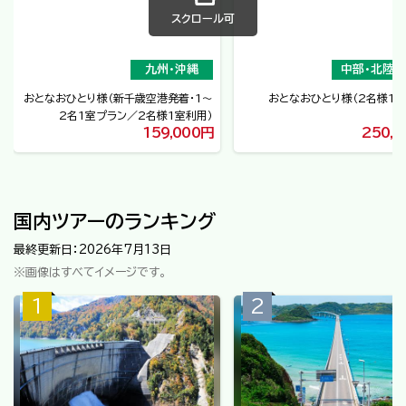
スクロール可
九州・沖縄
中部・北陸・
おとなおひとり様
（
新千歳空港発着・1～
おとなおひとり様
（
2名様1
2名1室プラン
2名様1室利用
）
159,000円
250,
国内ツアーのランキング
最終更新日：2026年7月13日
※画像はすべてイメージです。