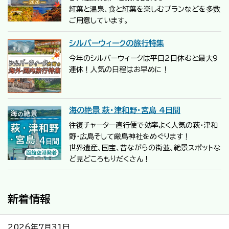
紅葉と温泉、食と紅葉を楽しむプランなどを多数
ご用意しています。
シルバーウィークの旅行特集
今年のシルバーウィークは平日2日休むと最大9
連休！人気の日程はお早めに！
海の絶景 萩・津和野・宮島 4日間
往復チャーター直行便で効率よく人気の萩・津和
野・広島そして厳島神社をめぐります！
世界遺産、国宝、昔ながらの街並、絶景スポットな
ど見どころもりだくさん！
新着情報
2026年7月31日