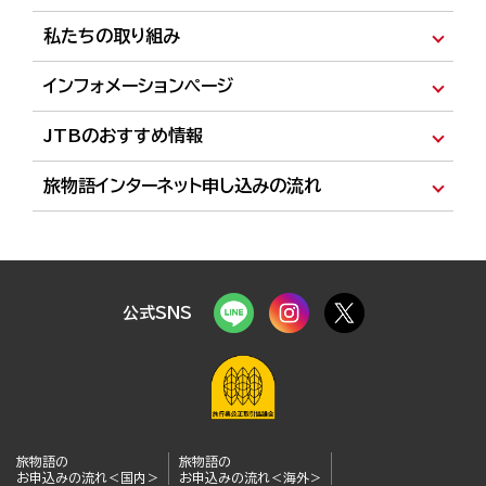
新コース :
北海道発
・
首都圏発
・
中部発
・
関西発
・
九州
発
カナダ特集
南米特集 :
首都圏発
・
中部発
・
関西発
北海道特集 :
首都圏発
・
中部発
・
関西発
私たちの取り組み
新聞掲載ツアー :
北海道発
・
首都圏発
・
中部発
・
関西発
・
首都圏発 羽田空港から行く！海外旅行
東北ツアー特集
旅物語・ルックJTBのお約束
インフォメーションページ
九州発
エミレーツ航空で行く 海外の旅 :
首都圏発
・
中部発
・
関
大自然を満喫！立山黒部アルペンルート
私たちに出来るサステナブルな取り組み
ランキング :
北海道発
・
首都圏発
・
中部発
・
関西発
・
九
西発
資料請求
沖縄ツアー特集
日本の島旅特集 :
中部発
・
関西発
JTBのおすすめ情報
州発
お客様の声を大切にします～お客様の声はこうして活か
ターキッシュエアラインズで行く ヨーロッパ&トルコの旅
デジタルパンフレット :
北海道発
・
首都圏発
・
中部発
・
関
一度は訪れたい！日本の世界遺産
グルメ旅特集
されています！～
おすすめ :
JTB旅物語・ルックJTB（添乗員同行・現地係員ツアー）で
北海道発
・
首都圏発
・
中部発
・
関西発
・
九州
:
首都圏発
・
関西発
西発
旅物語インターネット申し込みの流れ
・
九州発
首都圏発 鉄道特集≪鉄物語≫
中部発 FDA特集
発
使える割引クーポン一覧
旅物語35周年 : 北海道発
国内
首都圏発
国内
・
海外
中
首都圏・中部・関西・九州発 ディズニー・アドベンチャーで
よくあるご質問
部発
国内
・
海外
関西発
国内
・
海外
九州発
国内
・
海外
海外旅行
国内旅行
35周年 特別企画 飛鳥Ⅱチャーター・クリスマスクルーズ
Web限定ツアー
旅物語でもトラベルポイントが貯まる・使える！
航くシンガポールクルーズ
JTB旅物語 公式チャンネルまとめページ
クルーズの旅
「ノジュール×JTB旅物語」特集
最新パンフレット掲載コース 国内ツアー :
JTB各種キャンペーン情報
北海道発
・
九
MSCクルーズで航くクルーズ特集 :
首都圏発
・
中部発
・
情報発信サイト 旅なかま
州発
関西発
・
九州発
にっぽんの祭り・花火特集
旅のハーフビュッフェ
公式SNS
メルマガ登録 :
北海道発
・
首都圏発
・
中部発
・
関西発
・
クルーズの旅
首都圏・中部・関西発 航空券や列車チケット+ホテルがセ
九州発
ットになった旅
ワンランク上の旅 :
首都圏発
・
中部発
・
関西発
MyJTB・ログイン
JTBトラベルメンバー会員登録
北海道発 航空券+ホテルがセットになった旅
桜特集
ゴールデンウィーク特集
夏のご旅行
ゴールデンウィーク特集
夏のご旅行
シルバーウィーク特集
クリスマスマーケット特集
シルバーウィーク特集
避暑地ツアー特集
旅物語の
オーロラ特集
年末年始の海外・国内旅行
旅物語の
お申込みの流れ＜国内＞
お申込みの流れ＜海外＞