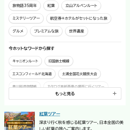
旅物語35周年
紅葉
立山アルペンルート
ミステリーツアー
航空券+ホテルがセットになった旅
グルメ
プレミアムな旅
世界遺産
今ホットな
ワードから探す
キャニオンルート
旧国鉄士幌線
エスコンフィールド北海道
土浦全国花火競技大会
豊川稲荷御開帳
カタログ表紙画像の場所に行くツアー
もっと見る
函館空港発着
紅葉ツアー
深まり行く秋を感じる紅葉ツアー、日本全国の美
しい紅葉の旅へご案内します。