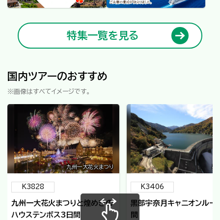
特集一覧を見る
国内ツアーのおすすめ
※画像はすべてイメージです。
九州一大花火まつり
黒
K3828
K3406
九州一大花火まつりと煌めきの
黒部宇奈月キャニオンルー
ハウステンボス3日間
間