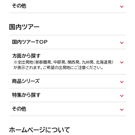
ヨーロッパ特集
その他
オセアニア・南太平洋
アジア
中国
クルーズの旅
オランダ・ベルギー・ルクセンブルク特集
海外旅行説明会 :
北海道発
・
首都圏発
・
中部発
・
関西
イタリア・マルタ・ギリシャ特集
発
・
九州発
国内ツアー
スペイン・ポルトガル特集
イギリス・アイルランド特集
催行確定コース :
北海道発
・
首都圏発
・
中部発
・
関西発
・
九州発
バルト三国特集
フランス特集
ドイツ特集
国内ツアーTOP
新コース :
北海道発
・
首都圏発
・
中部発
・
関西発
・
九州
スイス特集
北欧・アイスランド特集
中欧特集
北海道発
首都圏発
中部発
関西発
九州発
方面から探す
発
東欧特集
ウズベキスタン特集
中近東・アフリカ特集
※全出発地（首都圏発、中部発、関西発、九州発、北海道発）
新聞掲載ツアー :
北海道発
・
首都圏発
・
中部発
・
関西発
・
が表示されます。ご希望の出発地にご注意ください。
アジア特集
台湾特集
韓国特集
中国特集
九州発
シンガポール特集
ベトナム・カンボジア特集
北海道
東北
中部・北陸・関東
関西
中国・四国
商品シリーズ
ランキング :
首都圏発
・
中部発
・
関西発
・
九州発
インド・スリランカ特集
タイ・ラオス特集
九州
沖縄
ミステリーツアー
クルーズの旅
おすすめ :
北海道発
・
首都圏発
・
中部発
・
関西発
・
九州
旅物語プレミアム :
北海道発
・
首都圏発
・
中部発
・
関西
特集から探す
マレーシア特集
モンゴル特集
インドネシア特集
発
発
・
九州発
アジアリゾート特集
ミャンマー・ネパール・ブータン特集
Web限定ツアー
5万円前後で行ける国内旅行特集
最上級の国内旅行「鳳～ふうか～」 :
その他
首都圏発
・
関西発
香港・マカオ特集
フィリピン特集
オーストラリア特集
最新パンフレット掲載コース 海外ツアー :
テーマや目的で選ぶ旅
ハイキング・トレッキング
北海道発
・
九
催行確定コース :
北海道発
・
首都圏発
・
中部発
・
関西発
・
州発
ニュージーランド特集
おひとり様参加限定の旅
おからだ想いのゆとりある旅
九州発
ホームページについて
関西発 ジェットスター航空で行くオーストラリア特集
長期滞在の旅