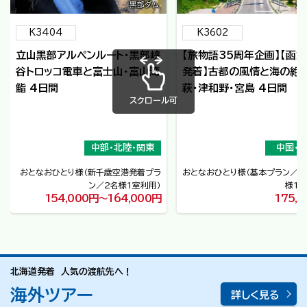
黒部ダム
角
K3404
K3602
立山黒部アルペンルート・黒部峡
【旅物語35周年企画】【函
谷トロッコ電車と富士山・富山湾
発着】古都の風情と海の絶
鮨 4日間
萩・津和野・宮島 4日間
スクロール可
中部・北陸・関東
中国・
おとなおひとり様
（
新千歳空港発着プラ
おとなおひとり様
（
基本プラン
2
ン
2名様1室利用
）
様1
154,000円～164,000円
175,
北海道発着 人気の渡航先へ！
海外ツアー
詳しく見る