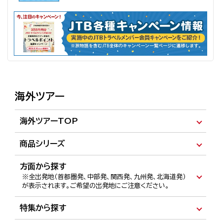
海外ツアー
海外ツアーTOP
北海道発
首都圏発
中部発
関西発
九州発
商品シリーズ
首都圏発 おとな旅特集
方面から探す
※全出発地（首都圏発、中部発、関西発、九州発、北海道発）
首都圏発 Explore-エクスプロール- 特集
が表示されます。ご希望の出発地にご注意ください。
首都圏発 つながり旅 特集
ヨーロッパ
中近東・アフリカ
アメリカ・アラスカ
特集から探す
中南米
カナダ
ハワイ・ミクロネシア