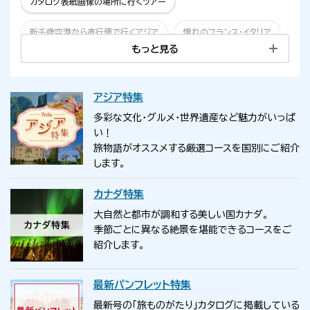
カタログ表紙画像の場所に行くツアー
新千歳空港から直行便で行くアジア
憧れのフランス・イタリア
もっと見る
新千歳から直行便で行くカナダ
1万円以上の旅行で使えるクーポン
アジア特集
多彩な文化・グルメ・世界遺産など魅力がいっぱ
い！
旅物語がオススメする厳選コースを国別にご紹介
します。
カナダ特集
大自然と都市が調和する美しい国カナダ。
季節ごとに異なる絶景を堪能できるコースをご
紹介します。
最新パンフレット特集
最新号の「旅ものがたり」カタログに掲載している