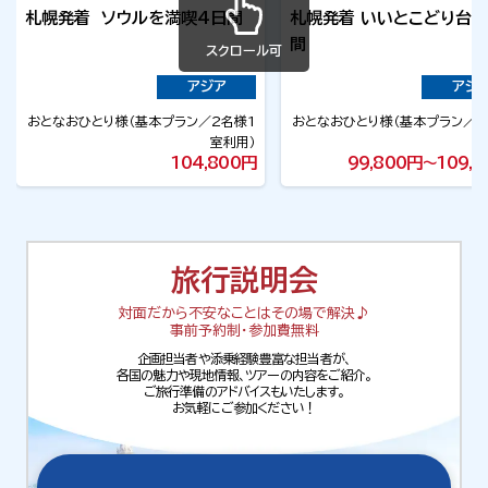
札幌発着 ソウルを満喫4日間
札幌発着 いいとこどり台北
間
スクロール可
アジア
アジ
おとなおひとり様
（
基本プラン
2名様1
おとなおひとり様
（
基本プラン
2
室利用
）
室
104,800円
99,800円～109,
旅行説明会
対面だから不安なことはその場で解決♪
事前予約制・参加費無料
企画担当者や添乗経験豊富な担当者が、
各国の魅力や現地情報、ツアーの内容をご紹介。
ご旅行準備のアドバイスもいたします。
お気軽にご参加ください！