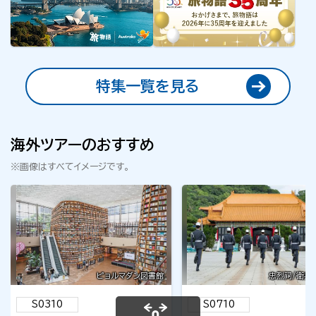
特集一覧を見る
海外ツアーのおすすめ
※画像はすべてイメージです。
ピョルマダン図書館
忠烈祠/衛兵
S0310
S0710