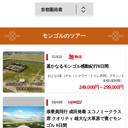
のツアー
S1910
遥かなるモンゴル感動紀行6日間
おとな1名
（
ゲル（シャワー・トイレ共同）プラン
2
名様1室利用
）
[3日目]エルデニ・ゾー寺院/
249,000円～299,000円
世界遺産カラコルム
SBA9B
添乗員同行 成田発着 エコノミークラス
席 クオリティ 雄大な大草原で寛ぐモン
ゴル 6日間