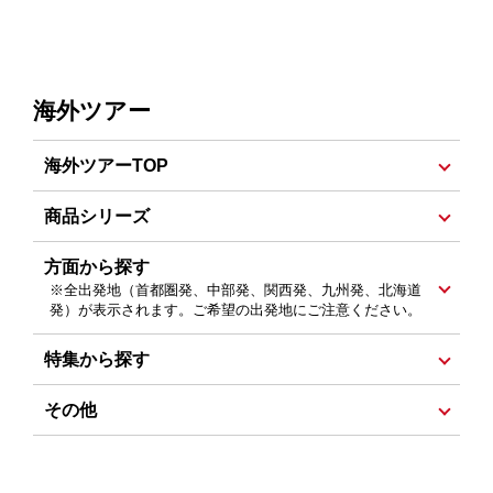
海外ツアー
海外ツアーTOP
北海道発
首都圏発
中部発
関西発
九州発
商品シリーズ
首都圏発 おとな旅特集
方面から探す
※全出発地（首都圏発、中部発、関西発、九州発、北海道
首都圏発 Explore-エクスプロール- 特集
発）が表示されます。ご希望の出発地にご注意ください。
首都圏発 つながり旅 特集
ヨーロッパ
中近東・アフリカ
アメリカ・アラスカ
特集から探す
中南米
カナダ
ハワイ・ミクロネシア
ヨーロッパ特集
その他
オセアニア・南太平洋
アジア
中国
オランダ・ベルギー・ルクセンブルク特集
海外旅行説明会 :
北海道発
・
首都圏発
・
中部発
・
関西
クルーズの旅
イタリア・マルタ・ギリシャ特集
発
・
九州発