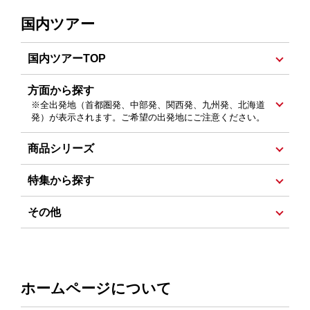
スペイン・ポルトガル特集
催行確定コース :
北海道発
・
首都圏発
・
中部発
・
関西
国内ツアー
発
・
九州発
イギリス・アイルランド特集
バルト三国特集
新コース :
北海道発
・
首都圏発
・
中部発
・
関西発
・
フランス特集
ドイツ特集
スイス特集
国内ツアーTOP
九州発
北欧・アイスランド特集
中欧特集
東欧特集
新聞掲載ツアー :
北海道発
・
首都圏発
・
中部発
・
関西
北海道発
首都圏発
中部発
関西発
九州発
方面から探す
ウズベキスタン特集
中近東・アフリカ特集
発
・
九州発
※全出発地（首都圏発、中部発、関西発、九州発、北海道
アジア特集
台湾特集
韓国特集
中国特集
発）が表示されます。ご希望の出発地にご注意ください。
ランキング :
首都圏発
・
中部発
・
関西発
・
九州発
シンガポール特集
ベトナム・カンボジア特集
おすすめ :
北海道発
・
首都圏発
・
中部発
・
関西発
・
北海道
東北
中部・北陸・関東
関西
商品シリーズ
インド・スリランカ特集
タイ・ラオス特集
九州発
中国・四国
九州
沖縄
ミステリーツアー
旅物語プレミアム :
北海道発
・
首都圏発
・
中部発
・
関
マレーシア特集
モンゴル特集
インドネシア特集
Web限定ツアー
特集から探す
クルーズの旅
西発
・
九州発
アジアリゾート特集
最新パンフレット掲載コース 海外ツアー :
北海道発
・
5万円前後で行ける国内旅行特集
最上級の国内旅行「鳳～ふうか～」 :
首都圏発
・
関西
その他
九州発
ミャンマー・ネパール・ブータン特集
発
テーマや目的で選ぶ旅
ハイキング・トレッキング
催行確定コース :
北海道発
・
首都圏発
・
中部発
・
関西
香港・マカオ特集
フィリピン特集
おひとり様参加限定の旅
発
・
九州発
オーストラリア特集
ニュージーランド特集
おからだ想いのゆとりある旅
長期滞在の旅
新コース :
北海道発
・
首都圏発
・
中部発
・
関西発
・
関西発 ジェットスター航空で行くオーストラリア特集
ホームページについて
九州発
北海道特集 :
首都圏発
・
中部発
・
関西発
カナダ特集
南米特集 :
首都圏発
・
中部発
・
関西発