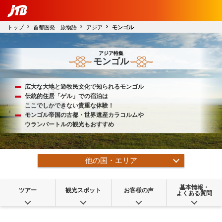
トップ
首都圏発 旅物語
アジア
アジア特集
広大な大地と遊牧民文化で知られるモンゴル
伝統的住居「ゲル」での宿泊は
ここでしかできない貴重な体験！
モンゴル帝国の古都・世界遺産カラコルムや
ウランバートルの観光もおすすめ
他の国・エリア
基本情報・
ツアー
観光スポット
お客様の声
よくある質問