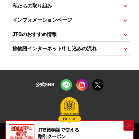
新聞掲載ツアー :
北海道発
・
首都圏発
・
中部発
・
関西
東北ツアー特集
私たちの取り組み
発
・
九州発
首都圏発 羽田空港から行く！海外旅行
大自然を満喫！立山黒部アルペンルート
ランキング :
北海道発
・
首都圏発
・
中部発
・
関西発
・
旅物語・ルックJTBのお約束
エミレーツ航空で行く 海外の旅 :
首都圏発
・
中部発
・
インフォメーションページ
沖縄ツアー特集
日本の島旅特集 :
中部発
・
関西発
九州発
関西発
私たちに出来るサステナブルな取り組み
一度は訪れたい！日本の世界遺産
グルメ旅特集
資料請求
おすすめ :
北海道発
・
首都圏発
・
中部発
・
関西発
・
ターキッシュエアラインズで行く ヨーロッパ&トルコ
JTBのおすすめ情報
お客様の声を大切にします～お客様の声はこうして活
首都圏発 鉄道特集≪鉄物語≫
中部発 FDA特集
九州発
の旅 :
首都圏発
・
関西発
デジタルパンフレット :
北海道発
・
首都圏発
・
中部
かされています！～
JTB旅物語・ルックJTB（添乗員同行・現地係員ツア
発
・
関西発
・
九州発
旅物語インターネット申し込みの流れ
35周年 特別企画 飛鳥Ⅱチャーター・クリスマスクルー
Web限定ツアー
首都圏・中部・関西・九州発 ディズニー・アドベンチ
ー）で使える割引クーポン一覧
旅物語35周年 : 北海道発
国内
首都圏発
国内
・
海外
中
ズ
ャーで航くシンガポールクルーズ
よくあるご質問
最新パンフレット掲載コース 国内ツアー :
北海道発
・
部発
国内
・
海外
関西発
国内
・
海外
九州発
国内
・
海外
海外旅行
国内旅行
旅物語でもトラベルポイントが貯まる・使える！
クルーズの旅
「ノジュール×JTB旅物語」特集
九州発
MSCクルーズで航くクルーズ特集 :
首都圏発
・
中部
JTB旅物語 公式チャンネルまとめページ
JTB各種キャンペーン情報
発
・
関西発
・
九州発
にっぽんの祭り・花火特集
旅のハーフビュッフェ
情報発信サイト 旅なかま
クルーズの旅
公式SNS
首都圏・中部・関西発 航空券や列車チケット+ホテルが
メルマガ登録 :
北海道発
・
首都圏発
・
中部発
・
関西
セットになった旅
ワンランク上の旅 :
首都圏発
・
中部発
・
関西発
発
・
九州発
北海道発 航空券+ホテルがセットになった旅
桜特集
ゴールデンウィーク特集
夏のご旅行
MyJTB・ログイン
JTBトラベルメンバー会員登録
ゴールデンウィーク特集
夏のご旅行
シルバーウィーク特集
クリスマスマーケット特集
PICK UP
シルバーウィーク特集
避暑地ツアー特集
オーロラ特集
年末年始の海外・国内旅行
JTB旅物語で使える
東北夏祭り特集
紅葉特集
MLB
™観戦ツアー
関西発 南極特集
※このサイトで使用している写真・イラストはすべてイメージです。
割引クーポン