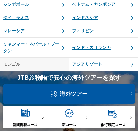
シンガポール
ベトナム・カンボジア
タイ・ラオス
インドネシア
マレーシア
フィリピン
ミャンマー・ネパール・ブー
インド・スリランカ
タン
モンゴル
アジアリゾート
JTB旅物語で安心の海外ツアーを探す
海外ツアー
新聞掲載コース
新コース
催行確定コース