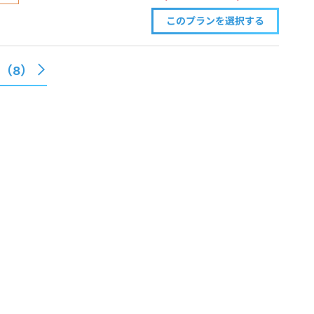
このプランを
選択する
る（
8
）