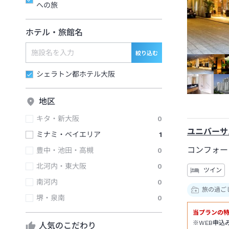
への旅
ホテル・旅館名
絞り込む
シェラトン都ホテル大阪
地区
キタ・新大阪
0
ユニバーサ
ミナミ・ベイエリア
1
コンフォー
豊中・池田・高槻
0
北河内・東大阪
0
ツイン
南河内
0
旅の過ご
堺・泉南
0
当プランの
※WEB申込
人気のこだわり