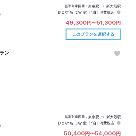
東京
駅
新大阪
駅
基準列車区間
おとな1名 (
2
名1室)｜
1泊
｜消費税込
能
49,300
51,300
円
〜
円
このプランを
選択する
ラン
東京
駅
新大阪
駅
基準列車区間
おとな1名 (
2
名1室)｜
1泊
｜消費税込
能
50,400
54,000
円
〜
円