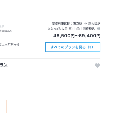
基準列車区間
東京
駅
新大阪
駅
温泉
おとな1名 (
2
名1室)｜
1泊
｜消費税込
駐車場あり
48,500
69,400
円
〜
円
阪上本町駅から
すべてのプランを見る（8）
ラン