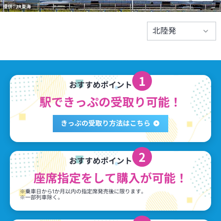
北陸発
1
おすすめポイント
駅できっぷの
受取り可能！
きっぷの受取り方法はこちら
2
おすすめポイント
座席指定をして
購入が可能！
※乗車日から1か月以内の指定席発売後に限ります。
※一部列車除く。