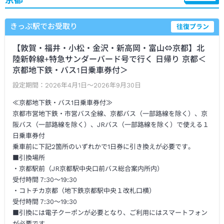
きっぷ駅でお受取り
往復プラン
【敦賀・福井・小松・金沢・新高岡・富山⇔京都】北
陸新幹線+特急サンダーバード号で行く 日帰り 京都＜
京都地下鉄・バス1日乗車券付＞
設定期間：
2026年4月1日～2026年9月30日
≪京都地下鉄・バス1日乗車券付≫
京都市営地下鉄・市営バス全線、京都バス（一部路線を除く）、京
阪バス（一部路線を除く）、JRバス（一部路線を除く）で使える１
日乗車券付
乗車前に下記2箇所のいずれかで1日券に引き換えが必要です。
■引換場所
・京都駅前（JR京都駅中央口前バス総合案内所内）
受付時間 7:30～19:30
・コトチカ京都（地下鉄京都駅中央１改札口横）
受付時間 7:30～19:30
■引換には電子クーポンが必要となり、ご利用にはスマートフォン
が必要です。