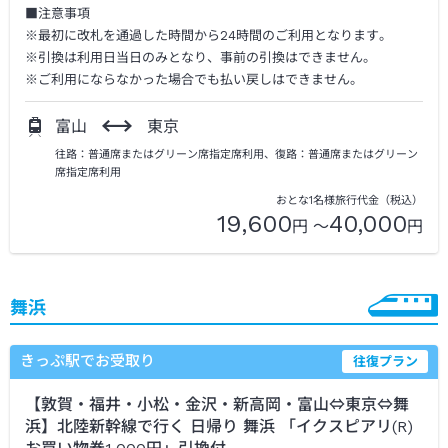
■注意事項
※最初に改札を通過した時間から24時間のご利用となります。
※引換は利用日当日のみとなり、事前の引換はできません。
※ご利用にならなかった場合でも払い戻しはできません。
富山
東京
往路：普通席またはグリーン席指定席利用、復路：普通席またはグリーン
席指定席利用
おとな1名様旅行代金（税込）
19,600
40,000
円 ～
円
舞浜
きっぷ駅でお受取り
往復プラン
【敦賀・福井・小松・金沢・新高岡・富山⇔東京⇔舞
浜】北陸新幹線で行く 日帰り 舞浜 「イクスピアリ(R)