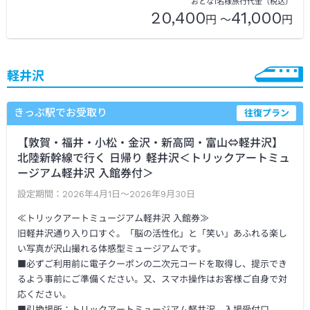
おとな1名様旅行代金（税込）
20,400
41,000
円 ～
円
軽井沢
きっぷ駅でお受取り
往復プラン
【敦賀・福井・小松・金沢・新高岡・富山⇔軽井沢】
北陸新幹線で行く 日帰り 軽井沢＜トリックアートミュ
ージアム軽井沢 入館券付＞
設定期間：
2026年4月1日～2026年9月30日
≪トリックアートミュージアム軽井沢 入館券≫
旧軽井沢通り入り口すぐ。「脳の活性化」と「笑い」あふれる楽し
い写真が沢山撮れる体感型ミュージアムです。
■必ずご利用前に電子クーポンの二次元コードを取得し、提示でき
るよう事前にご準備ください。又、スマホ操作はお客様ご自身で対
応ください。
■引換場所：トリックアートミュージアム軽井沢 入場受付口