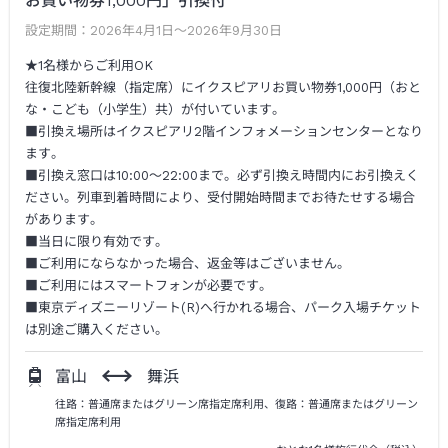
お買い物券1,000円」引換付
設定期間：
2026年4月1日～2026年9月30日
★1名様からご利用OK
往復北陸新幹線（指定席）にイクスピアリお買い物券1,000円（おと
な・こども（小学生）共）が付いています。
■引換え場所はイクスピアリ2階インフォメーションセンターとなり
ます。
■引換え窓口は10:00～22:00まで。必ず引換え時間内にお引換えく
ださい。列車到着時間により、受付開始時間までお待たせする場合
があります。
■当日に限り有効です。
■ご利用にならなかった場合、返金等はございません。
■ご利用にはスマートフォンが必要です。
■東京ディズニーリゾート(R)へ行かれる場合、パーク入場チケット
は別途ご購入ください。
富山
舞浜
往路：普通席またはグリーン席指定席利用、復路：普通席またはグリーン
席指定席利用