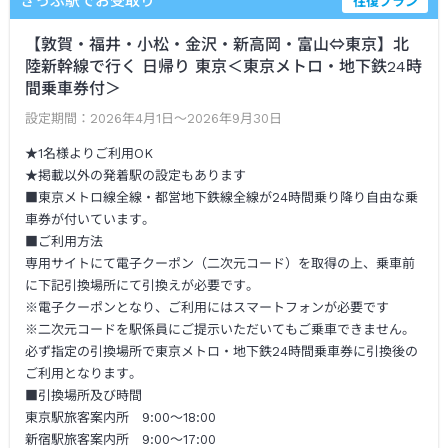
きっぷ駅でお受取り
往復プラン
【敦賀・福井・小松・金沢・新高岡・富山⇔東京】北
陸新幹線で行く 日帰り 東京＜東京メトロ・地下鉄24時
間乗車券付＞
設定期間：
2026年4月1日～2026年9月30日
★1名様よりご利用OK
★掲載以外の発着駅の設定もあります
■東京メトロ線全線・都営地下鉄線全線が24時間乗り降り自由な乗
車券が付いています。
■ご利用方法
専用サイトにて電子クーポン（二次元コード）を取得の上、乗車前
に下記引換場所にて引換えが必要です。
※電子クーポンとなり、ご利用にはスマートフォンが必要です
※二次元コードを駅係員にご提示いただいてもご乗車できません。
必ず指定の引換場所で東京メトロ・地下鉄24時間乗車券に引換後の
ご利用となります。
■引換場所及び時間
東京駅旅客案内所 9:00～18:00
新宿駅旅客案内所 9:00～17:00