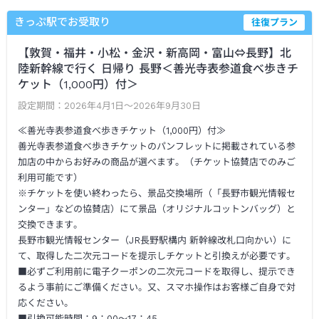
きっぷ駅でお受取り
往復プラン
【敦賀・福井・小松・金沢・新高岡・富山⇔長野】北
陸新幹線で行く 日帰り 長野＜善光寺表参道食べ歩きチ
ケット（1,000円）付＞
設定期間：
2026年4月1日～2026年9月30日
≪善光寺表参道食べ歩きチケット（1,000円）付≫
善光寺表参道食べ歩きチケットのパンフレットに掲載されている参
加店の中からお好みの商品が選べます。（チケット協賛店でのみご
利用可能です）
※チケットを使い終わったら、景品交換場所（「長野市観光情報セ
ンター」などの協賛店）にて景品（オリジナルコットンバッグ）と
交換できます。
長野市観光情報センター（JR長野駅構内 新幹線改札口向かい）に
て、取得した二次元コードを提示しチケットと引換えが必要です。
■必ずご利用前に電子クーポンの二次元コードを取得し、提示でき
るよう事前にご準備ください。又、スマホ操作はお客様ご自身で対
応ください。
■引換可能時間：9：00～17：45