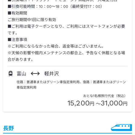
■引換可能時間：10：00～18：00（最終受付17：00）
■有効期間
ご旅行期間中1回に限り有効
■ご利用は電子クーポンとなり、ご利用にはスマートフォンが必要
です。
■注意事項
※ご利用にならなかった場合、返金等はございません。
※天候の影響や館内メンテナンスの都合上、予告なく休館となる場
合があります。
富山
軽井沢
往路：普通車またはグリーン車指定席利用、復路：普通車またはグリーン
車指定席利用
おとな1名様旅行代金（税込）
15,200
31,000
円 ～
円
長野