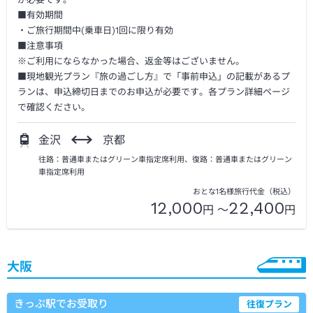
■有効期間
・ご旅行期間中(乗車日)1回に限り有効
■注意事項
※ご利用にならなかった場合、返金等はございません。
■現地観光プラン『旅の過ごし方』で「事前申込」の記載があるプ
ランは、申込締切日までのお申込が必要です。各プラン詳細ページ
で確認ください。
金沢
京都
往路：普通車またはグリーン車指定席利用、復路：普通車またはグリーン
車指定席利用
おとな1名様旅行代金（税込）
12,000
22,400
円 ～
円
大阪
きっぷ駅でお受取り
往復プラン