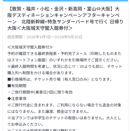
【敦賀・福井・小松・金沢・新高岡・富山⇔大阪】大
阪デスティネーションキャンペーンアフターキャンペ
ーン 北陸新幹線+特急サンダーバード号で行く 日帰り
大阪＜大阪城天守閣入館券付＞
設定期間：
2026年4月1日～2026年9月30日
≪大阪城天守閣入館券付≫
予約が確認できる最終旅程表・予約完了メール（印刷したものまた
はスマートフォン画面）のいずれかを引換場所でご提示ください。
※最終入館時間を考慮し、状況に応じ17：30よりも前に、チケット
購入列へ制限をかける場合があります。
■引換場所は、チケット売り場（有人窓口のみ）となります。
■有効期間
・ご旅行期間中(乗車日)1回に限り有効
◆注意事項
※ご旅行代金に含まれます。ご利用にならない場合でも返金の対象
にはなりません。また譲渡、換金はできません。
※当プランでは中学生のチケットの取扱いはありません。大人とし
てお申込みください。
※こどもの大阪城天守閣入館は無料です。