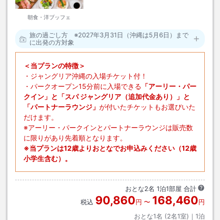
朝食・洋ブッフェ
旅の過ごし方 ※2027年3月31日（沖縄は5月6日）まで
に出発の方対象
＜当プランの特徴＞
・ジャングリア沖縄の入場チケット付！
・パークオープン15分前に入場できる
「アーリー・パー
クイン」と「スパ ジャングリア（追加代金あり）」と
「パートナーラウンジ」
が付いたチケットもお選びいた
だけます。
※アーリー・パークインとパートナーラウンジは販売数
に限りがあり先着順となります。
※当プランは12歳よりおとなでお申込みください（12歳
小学生含む）。
おとな
2
名
1
泊
1
部屋 合計
90,860
168,460
税込
円
〜
円
おとな1名 (
2
名1室)｜
1
泊