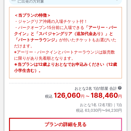
に出発の方対象
＜当プランの特徴＞
・ジャングリア沖縄の入場チケット付！
・パークオープン15分前に入場できる
「アーリー・パー
クイン」と「スパ ジャングリア（追加代金あり）」と
「パートナーラウンジ」
が付いたチケットもお選びいた
だけます。
※アーリー・パークインとパートナーラウンジは販売数
に限りがあり先着順となります。
※当プランは12歳よりおとなでお申込みください（12歳
小学生含む）。
おとな
2
名
1
泊
1
部屋 合計
126,060
188,460
税込
円
〜
円
おとな1名 (
2
名1室)｜
1
泊
税込
63,030円〜94,230円
プランの詳細を見る