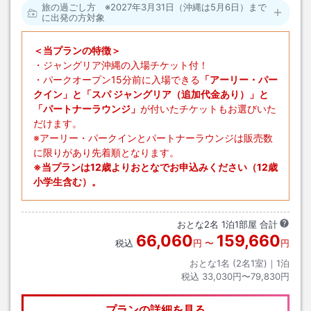
旅の過ごし方 ※2027年3月31日（沖縄は5月6日）まで
に出発の方対象
＜当プランの特徴＞
・ジャングリア沖縄の入場チケット付！
・パークオープン15分前に入場できる
「アーリー・パー
クイン」と「スパ ジャングリア（追加代金あり）」と
「パートナーラウンジ」
が付いたチケットもお選びいた
だけます。
※アーリー・パークインとパートナーラウンジは販売数
に限りがあり先着順となります。
※当プランは12歳よりおとなでお申込みください（12歳
小学生含む）。
おとな
2
名
1
泊
1
部屋 合計
66,060
159,660
税込
円
〜
円
おとな1名 (
2
名1室)｜
1
泊
税込
33,030円〜79,830円
プランの詳細を見る