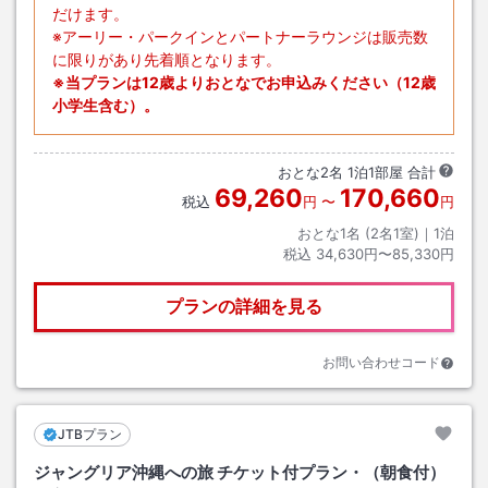
だけます。
※アーリー・パークインとパートナーラウンジは販売数
に限りがあり先着順となります。
※当プランは12歳よりおとなでお申込みください（12歳
小学生含む）。
おとな
2
名
1
泊
1
部屋 合計
69,260
170,660
税込
円
〜
円
おとな1名 (
2
名1室)｜
1
泊
税込
34,630円〜85,330円
プランの詳細を見る
お問い合わせコード
JTBプラン
ジャングリア沖縄への旅 チケット付プラン・（朝食付）