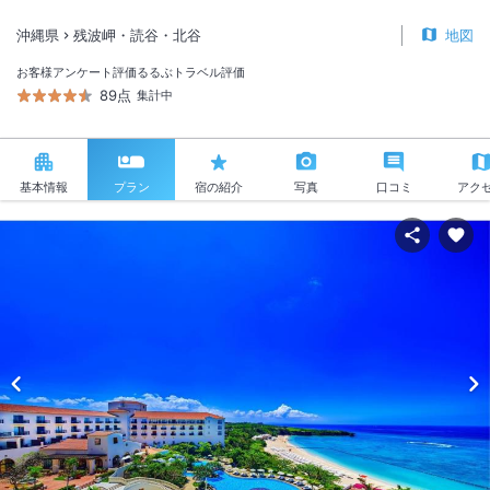
沖縄県
残波岬・読谷・北谷
地図
お客様アンケート評価
るるぶトラベル評価
89点
集計中
基本情報
プラン
宿の紹介
写真
口コミ
アク