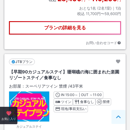
おとな1名 (
2
名1室)｜
1
泊
税込
11,700円〜59,600円
プランの詳細を見る
お問い合わせコード
JTBプラン
【早期90カジュアルステイ】珊瑚礁の海に囲まれた楽園
リゾートステイ／食事なし
お部屋：
スーペリアツイン 禁煙
/
43平米
IN
チェックイン
15:00
～ | OUT
チェックアウト
～
11:00
ツイン
食事なし
禁煙
現地/事前支払い
ペー
お気に入り
カジュアルステイ