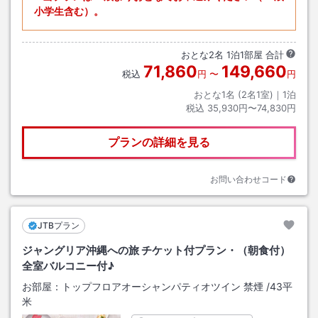
小学生含む）。
おとな
2
名
1
泊
1
部屋 合計
71,860
149,660
税込
円
〜
円
おとな1名 (
2
名1室)｜
1
泊
税込
35,930円〜74,830円
プランの詳細を見る
お問い合わせコード
JTBプラン
ジャングリア沖縄への旅 チケット付プラン・（朝食付）
全室バルコニー付♪
お部屋：
トップフロアオーシャンパティオツイン 禁煙
/
43平
米