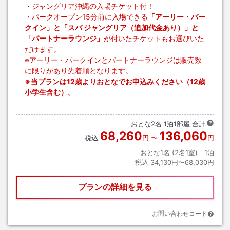
・ジャングリア沖縄の入場チケット付！
・パークオープン15分前に入場できる
「アーリー・パー
クイン」と「スパ ジャングリア（追加代金あり）」と
「パートナーラウンジ」
が付いたチケットもお選びいた
だけます。
※アーリー・パークインとパートナーラウンジは販売数
に限りがあり先着順となります。
※当プランは12歳よりおとなでお申込みください（12歳
小学生含む）。
おとな
2
名
1
泊
1
部屋 合計
68,260
136,060
税込
円
〜
円
おとな1名 (
2
名1室)｜
1
泊
税込
34,130円〜68,030円
プランの詳細を見る
お問い合わせコード