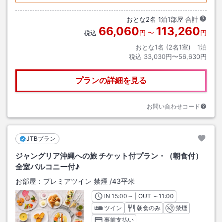
おとな
2
名
1
泊
1
部屋 合計
66,060
113,260
税込
円
〜
円
おとな1名 (
2
名1室)｜
1
泊
税込
33,030円〜56,630円
プランの詳細を見る
お問い合わせコード
JTBプラン
ジャングリア沖縄への旅 チケット付プラン・（朝食付）
全室バルコニー付♪
お部屋：
プレミアツイン 禁煙
/
43平米
IN
チェックイン
15:00
～ | OUT
チェックアウト
～
11:00
ツイン
朝食のみ
禁煙
事前支払い