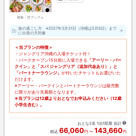
朝食・洋ブッフェ
旅の過ごし方 ※2027年3月31日（沖縄は5月6日）まで
に出発の方対象
＜当プランの特徴＞
・ジャングリア沖縄の入場チケット付！
・パークオープン15分前に入場できる
「アーリー・パー
クイン」と「スパ ジャングリア（追加代金あり）」と
「パートナーラウンジ」
が付いたチケットもお選びいた
だけます。
※アーリー・パークインとパートナーラウンジは販売数
に限りがあり先着順となります。
※当プランは12歳よりおとなでお申込みください（12歳
小学生含む）。
おとな
2
名
1
泊
1
部屋 合計
66,060
143,660
税込
円
〜
円