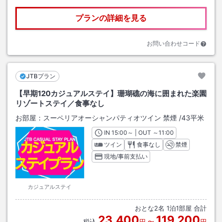
プランの詳細を見る
お問い合わせコード
JTBプラン
【早期120カジュアルステイ】珊瑚礁の海に囲まれた楽園
リゾートステイ／食事なし
お部屋：
スーペリアオーシャンパティオツイン 禁煙
/
43平米
IN
チェックイン
15:00
～ | OUT
チェックアウト
～
11:00
ツイン
食事なし
禁煙
現地/事前支払い
カジュアルステイ
おとな
2
名
1
泊
1
部屋 合計
23,400
119,200
税込
円
〜
円