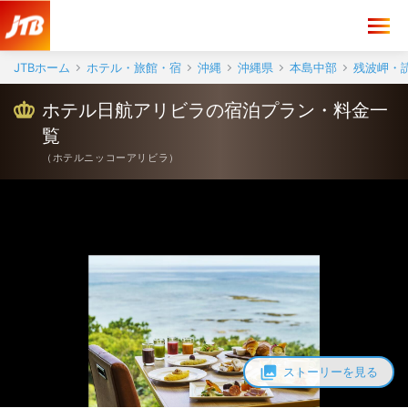
JTBホーム
ホテル・旅館・宿
沖縄
沖縄県
本島中部
残波岬・
ホテル日航アリビラの宿泊プラン・料金一
覧
（
ホテルニッコーアリビラ
）
ストーリーを見る