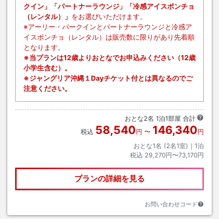
クイン」「パートナーラウンジ」「冷感アイスポンチョ
（レンタル）」
をお選びいただけます。
※アーリー・パークインとパートナーラウンジと冷感ア
イスポンチョ（レンタル）は販売数に限りがあり先着順
となります。
※当プランは12歳よりおとなでお申込みください（12歳
小学生含む）。
※ジャングリア沖縄１Dayチケット付とは異なるのでご
注意ください。
おとな
2
名
1
泊
1
部屋 合計
58,540
146,340
税込
円
〜
円
おとな1名 (
2
名1室)｜
1
泊
税込
29,270円〜73,170円
プランの詳細を見る
お問い合わせコード