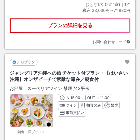
おとな1名 (
2
名1室)｜
1
泊
税込
33,030円〜71,830円
プランの詳細を見る
お問い合わせコード
JTBプラン
ジャングリア沖縄への旅 チケット付プラン・【はいさい
沖縄】オンザビーチで素敵な滞在／朝食付
お部屋：
スーペリアツイン 禁煙
/
43平米
IN
チェックイン
15:00
～ | OUT
チェックアウト
～
11:00
ツイン
朝食のみ
禁煙
事前支払い
朝食・洋ブッフェ