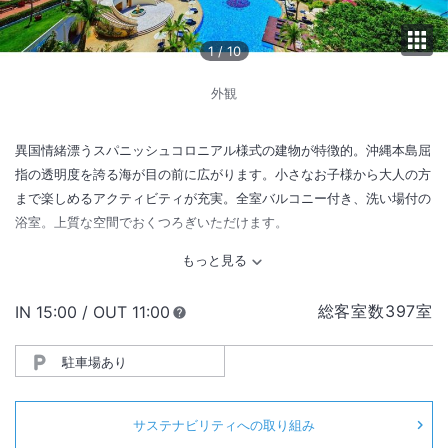
1
/
10
外観
異国情緒漂うスパニッシュコロニアル様式の建物が特徴的。沖縄本島屈
指の透明度を誇る海が目の前に広がります。小さなお子様から大人の方
まで楽しめるアクティビティが充実。全室バルコニー付き、洗い場付の
浴室。上質な空間でおくつろぎいただけます。
総客室数
397
室
IN
チェックイン
15:00
/ OUT
チェックアウト
11:00
駐車場あり
サステナビリティへの取り組み