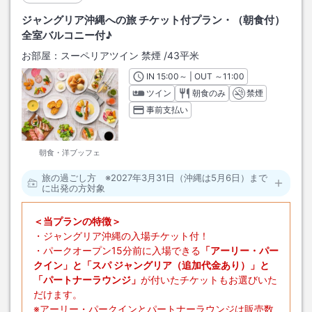
ジャングリア沖縄への旅 チケット付プラン・（朝食付）
全室バルコニー付♪
お部屋：
スーペリアツイン 禁煙
/
43平米
IN
チェックイン
15:00
～ | OUT
チェックアウト
～
11:00
ツイン
朝食のみ
禁煙
事前支払い
朝食・洋ブッフェ
旅の過ごし方 ※2027年3月31日（沖縄は5月6日）まで
に出発の方対象
＜当プランの特徴＞
・ジャングリア沖縄の入場チケット付！
・パークオープン15分前に入場できる
「アーリー・パー
クイン」と「スパ ジャングリア（追加代金あり）」と
「パートナーラウンジ」
が付いたチケットもお選びいた
だけます。
※アーリー・パークインとパートナーラウンジは販売数