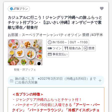
JTBプラン
カジュアルに行こう！ジャングリア沖縄への旅 ふらっと
チケット付プラン・【はいさい沖縄】オンザビーチで素
敵な滞在／朝食付
お部屋：
スーペリアオーシャンパティオツイン 禁煙
/
43平米
IN
チェックイン
15:00
～ | OUT
チェックアウト
～
11:00
ツイン
朝食のみ
禁煙
事前支払い
朝食・洋ブッフェ
旅の過ごし方 ※2027年3月31日（沖縄は5月6日）まで
に出発の方対象
＜当プランの特徴＞
・ジャングリア沖縄のふらっとチケット付！
・パークオープン15分前に入場できる
「アーリー・パー
クイン」「パートナーラウンジ」「冷感アイスポンチョ