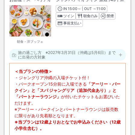
IN
チェックイン
15:00
～ | OUT
チェックアウト
～
11:00
ツイン
朝食のみ
禁煙
事前支払い
朝食・洋ブッフェ
旅の過ごし方 ※2027年3月31日（沖縄は5月6日）まで
に出発の方対象
＜当プランの特徴＞
・ジャングリア沖縄の入場チケット付！
・パークオープン15分前に入場できる
「アーリー・パー
クイン」と「スパ ジャングリア（追加代金あり）」と
「パートナーラウンジ」
が付いたチケットもお選びいた
だけます。
※アーリー・パークインとパートナーラウンジは販売数
に限りがあり先着順となります。
※当プランは12歳よりおとなでお申込みください（12歳
小学生含む）。