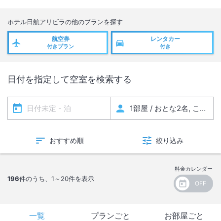
室電話は使用可能です。
5）エレベーターはノース棟、サウス棟ともゲスト用の１機のみ使用可
ホテル日航アリビラ
の他のプランを探す
能です。
6）停電復旧時、客室の照明が点灯する場合があります。
航空券
レンタカー
付きプラン
付き
日付を指定して空室を検索する
おすすめ順
絞り込み
料金カレンダー
196
件のうち、
1～20
件を表示
一覧
プランごと
お部屋ごと