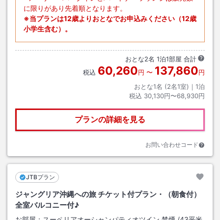
に限りがあり先着順となります。
※当プランは12歳よりおとなでお申込みください（12歳
小学生含む）。
おとな
2
名
1
泊
1
部屋 合計
60,260
137,860
税込
円
〜
円
おとな1名 (
2
名1室)｜
1
泊
税込
30,130円〜68,930円
プランの詳細を見る
お問い合わせコード
JTBプラン
ジャングリア沖縄への旅 チケット付プラン・（朝食付）
全室バルコニー付♪
お部屋：
スーペリアオーシャンパティオツイン 禁煙
/
43平米