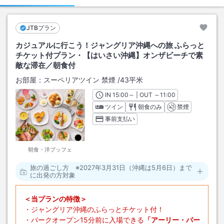
JTBプラン
カジュアルに行こう！ジャングリア沖縄への旅 ふらっと
チケット付プラン・【はいさい沖縄】オンザビーチで素
敵な滞在／朝食付
お部屋：
スーペリアツイン 禁煙
/
43平米
IN
チェックイン
15:00
～ | OUT
チェックアウト
～
11:00
ツイン
朝食のみ
禁煙
事前支払い
朝食・洋ブッフェ
旅の過ごし方 ※2027年3月31日（沖縄は5月6日）まで
に出発の方対象
＜当プランの特徴＞
・ジャングリア沖縄のふらっとチケット付！
・パークオープン15分前に入場できる
「アーリー・パー