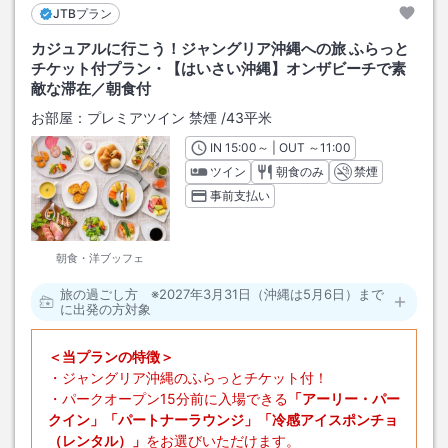
JTBプラン
カジュアルに行こう！ジャングリア沖縄への旅 ふらっと
チケット付プラン・【はいさい沖縄】オンザビーチで素
敵な滞在／朝食付
お部屋：
プレミアツイン 禁煙
/
43平米
IN
チェックイン
15:00
～ | OUT
チェックアウト
～
11:00
ツイン
朝食のみ
禁煙
事前支払い
朝食・洋ブッフェ
旅の過ごし方 ※2027年3月31日（沖縄は5月6日）まで
に出発の方対象
＜当プランの特徴＞
・ジャングリア沖縄のふらっとチケット付！
・パークオープン15分前に入場できる
「アーリー・パー
クイン」「パートナーラウンジ」「冷感アイスポンチョ
（レンタル）」
をお選びいただけます。