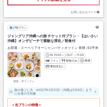
お問い合わせコード
JTBプラン
ジャングリア沖縄への旅 チケット付プラン・【はいさい
沖縄】オンザビーチで素敵な滞在／朝食付
お部屋：
スーペリアオーシャンパティオツイン 禁煙
/
43平米
IN
チェックイン
15:00
～ | OUT
チェックアウト
～
11:00
ツイン
朝食のみ
禁煙
事前支払い
朝食・洋ブッフェ
旅の過ごし方 ※2027年3月31日（沖縄は5月6日）まで
に出発の方対象
＜当プランの特徴＞