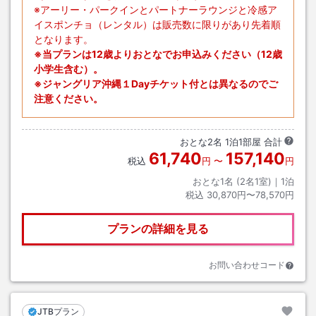
※アーリー・パークインとパートナーラウンジと冷感ア
イスポンチョ（レンタル）は販売数に限りがあり先着順
となります。
※当プランは12歳よりおとなでお申込みください（12歳
小学生含む）。
※ジャングリア沖縄１Dayチケット付とは異なるのでご
注意ください。
おとな
2
名
1
泊
1
部屋 合計
61,740
157,140
税込
円
〜
円
おとな1名 (
2
名1室)｜
1
泊
税込
30,870円〜78,570円
プランの詳細を見る
お問い合わせコード
JTBプラン