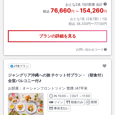
おとな
2
名
1
泊
1
部屋 合計
76,660
154,260
税込
円
〜
円
おとな1名 (
2
名1室)｜
1
泊
税込
38,330円〜77,130円
プランの詳細を見る
お問い合わせコード
JTBプラン
ジャングリア沖縄への旅 チケット付プラン・（朝食付）
全室バルコニー付♪
お部屋：
オーシャンフロントツイン 禁煙
/
47平米
IN
チェックイン
15:00
～ | OUT
チェックアウト
～
11:00
ツイン
朝食のみ
禁煙
事前支払い