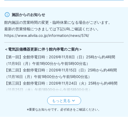
施設からのお知らせ
館内施設の営業時間の変更・臨時休業になる場合がございます。
最新の営業情報につきましては下記URLご確認ください。
https://www.alivila.co.jp/information/news/574/
＜
電気設備機器更新に伴う館内停電のご案内
＞
【第一回】全館停電日時：2026年11月8日（日）25時から約4時間
（11月9日（月）午前1時00分から午前5時00分迄）
【第二回】全館停電日時：2026年11月15日（日）25時から約4時間
（11月16日（月）午前1時00分から午前5時00分迄）
【第三回】全館停電日時：2026年11月24日（火）25時から約4時間
（11月25日（水）午前1時00分から午前5時00分迄）
＜停電中は以下の点にご留意くださいますようお願い申し上げます。＞
1）自動火災報知設備やスプリンクラーは通常どおり作動いたします。
2）停電中は客室のシャワーの温水は使用できません。
※重要なお知らせです。必ず続きをご確認ください。
3）トイレ、水道水は使用できます。（温水は使用できません）
4）照明、テレビ、コンセント、空調、電気時計は使用できません。客