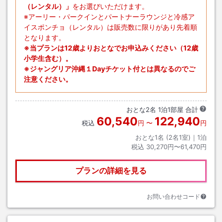
（レンタル）」
をお選びいただけます。
※アーリー・パークインとパートナーラウンジと冷感ア
イスポンチョ（レンタル）は販売数に限りがあり先着順
となります。
※当プランは12歳よりおとなでお申込みください（12歳
小学生含む）。
※ジャングリア沖縄１Dayチケット付とは異なるのでご
注意ください。
おとな
2
名
1
泊
1
部屋 合計
60,540
122,940
税込
円
〜
円
おとな1名 (
2
名1室)｜
1
泊
税込
30,270円〜61,470円
プランの詳細を見る
お問い合わせコード