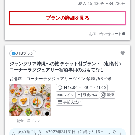
税込
45,430円〜84,230円
プランの詳細を見る
お問い合わせコード
JTBプラン
ジャングリア沖縄への旅 チケット付プラン・（朝食付）
コーナーラグジュアリー宿泊専用のおもてなし
お部屋：
コーナーラグジュアリーツイン 禁煙
/
56平米
IN
チェックイン
14:00
～ | OUT
チェックアウト
～
11:00
ツイン
朝食のみ
禁煙
事前支払い
朝食・洋ブッフェ
旅の過ごし方 ※2027年3月31日（沖縄は5月6日）まで