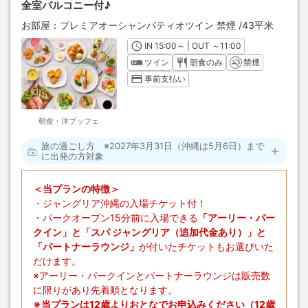
全室バルコニー付♪
お部屋：
プレミアオーシャンパティオツイン 禁煙
/
43平米
IN
チェックイン
15:00
～ | OUT
チェックアウト
～
11:00
ツイン
朝食のみ
禁煙
事前支払い
朝食・洋ブッフェ
旅の過ごし方 ※2027年3月31日（沖縄は5月6日）まで
に出発の方対象
＜当プランの特徴＞
・ジャングリア沖縄の入場チケット付！
・パークオープン15分前に入場できる
「アーリー・パー
クイン」と「スパ ジャングリア（追加代金あり）」と
「パートナーラウンジ」
が付いたチケットもお選びいた
だけます。
※アーリー・パークインとパートナーラウンジは販売数
に限りがあり先着順となります。
※当プランは12歳よりおとなでお申込みください（12歳