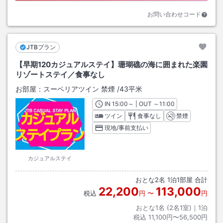
お問い合わせコード
JTBプラン
【早期120カジュアルステイ】珊瑚礁の海に囲まれた楽園
リゾートステイ／食事なし
お部屋：
スーペリアツイン 禁煙
/
43平米
IN
チェックイン
15:00
～ | OUT
チェックアウト
～
11:00
ツイン
食事なし
禁煙
現地/事前支払い
カジュアルステイ
おとな
2
名
1
泊
1
部屋 合計
22,200
113,000
税込
円
〜
円
おとな1名 (
2
名1室)｜
1
泊
税込
11,100円〜56,500円