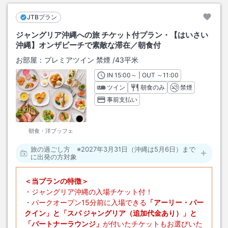
JTBプラン
ジャングリア沖縄への旅 チケット付プラン・【はいさい
沖縄】オンザビーチで素敵な滞在／朝食付
お部屋：
プレミアツイン 禁煙
/
43平米
IN
チェックイン
15:00
～ | OUT
チェックアウト
～
11:00
ツイン
朝食のみ
禁煙
事前支払い
朝食・洋ブッフェ
旅の過ごし方 ※2027年3月31日（沖縄は5月6日）まで
に出発の方対象
＜当プランの特徴＞
・ジャングリア沖縄の入場チケット付！
・パークオープン15分前に入場できる
「アーリー・パー
クイン」と「スパ ジャングリア（追加代金あり）」と
「パートナーラウンジ」
が付いたチケットもお選びいた