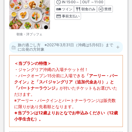
IN
チェックイン
15:00
～ | OUT
チェックアウト
～
11:00
ツイン
朝食のみ
禁煙
事前支払い
朝食・洋ブッフェ
旅の過ごし方 ※2027年3月31日（沖縄は5月6日）まで
に出発の方対象
＜当プランの特徴＞
・ジャングリア沖縄の入場チケット付！
・パークオープン15分前に入場できる
「アーリー・パー
クイン」と「スパ ジャングリア（追加代金あり）」と
「パートナーラウンジ」
が付いたチケットもお選びいた
だけます。
※アーリー・パークインとパートナーラウンジは販売数
に限りがあり先着順となります。
※当プランは12歳よりおとなでお申込みください（12歳
小学生含む）。