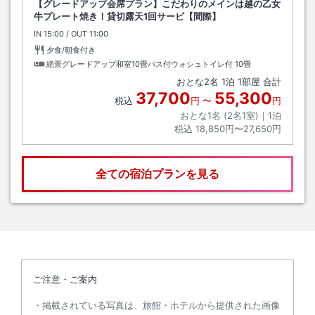
【グレードアップ会席プラン】こだわりのメインは越の乙女
牛プレート焼き！貸切露天1回サービ【間際】
IN
チェックイン
15:00
/ OUT
チェックアウト
11:00
夕食/朝食付き
絶景グレードアップ和室10畳バス付ウォシュトイレ付
10畳
おとな
2
名
1
泊
1
部屋 合計
37,700
55,300
税込
円
〜
円
おとな1名 (
2
名1室)｜
1
泊
税込
18,850円〜27,650円
全ての宿泊プランを見る
ご注意・ご案内
掲載されている写真は、旅館・ホテルから提供された画像