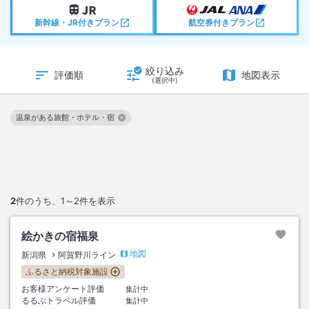
新幹線・JR付きプラン
航空券付きプラン
絞り込み
評価順
地図表示
(選択中)
温泉がある旅館・ホテル・宿
この絞り込み条件を解除
2
件のうち、
1～2
件を表示
絵かきの宿福泉
地図
新潟県
阿賀野川ライン
ふるさと納税対象施設
お客様アンケート評価
集計中
るるぶトラベル評価
集計中