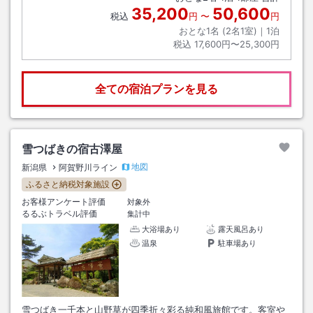
35,200
50,600
税込
円
〜
円
おとな1名 (
2
名1室)｜
1
泊
税込
17,600円〜25,300円
全ての宿泊プランを見る
雪つばきの宿古澤屋
地図
新潟県
阿賀野川ライン
ふるさと納税対象施設
お客様アンケート評価
対象外
るるぶトラベル評価
集計中
大浴場あり
露天風呂あり
温泉
駐車場あり
雪つばき一千本と山野草が四季折々彩る純和風旅館です。客室や