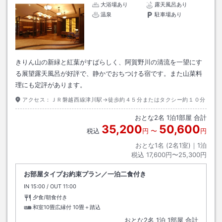
大浴場あり
露天風呂あり
温泉
駐車場あり
きりん山の新緑と紅葉がすばらしく、阿賀野川の清流を一望にす
る展望露天風呂が好評で、静かでおちつける宿です。また山菜料
理にも定評があります。
アクセス：
ＪＲ磐越西線津川駅→徒歩約４５分またはタクシー約１０分
おとな
2
名
1
泊
1
部屋 合計
35,200
50,600
税込
円
〜
円
おとな1名 (
2
名1室)｜
1
泊
税込
17,600円〜25,300円
お部屋タイプお約束プラン／一泊二食付き
IN
チェックイン
15:00
/ OUT
チェックアウト
11:00
夕食/朝食付き
和室10畳広縁付
10畳＋踏込
おとな
2
名
1
泊
1
部屋 合計