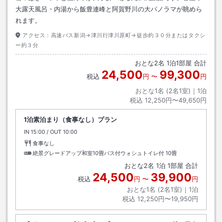
大露天風呂・内湯から飯豊連峰と阿賀野川の大パノラマが眺めら
れます。
アクセス：
高速バス新潟→津川行津川原町→徒歩約３０分またはタクシ
ー約３分
おとな
2
名
1
泊
1
部屋 合計
24,500
99,300
税込
円
〜
円
おとな1名 (
2
名1室)｜
1
泊
税込
12,250円〜49,650円
1泊素泊まり（食事なし）プラン
IN
チェックイン
15:00
/ OUT
チェックアウト
10:00
食事なし
絶景グレードアップ和室10畳バス付ウォシュトイレ付
10畳
おとな
2
名
1
泊
1
部屋 合計
24,500
39,900
税込
円
〜
円
おとな1名 (
2
名1室)｜
1
泊
税込
12,250円〜19,950円