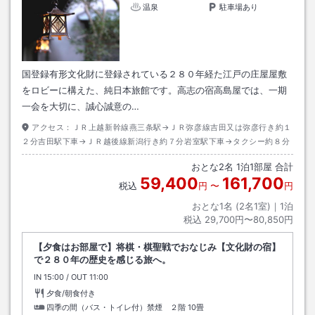
温泉
駐車場あり
国登録有形文化財に登録されている２８０年経た江戸の庄屋屋敷
をロビーに構えた、純日本旅館です。高志の宿高島屋では、一期
一会を大切に、誠心誠意の…
アクセス：
ＪＲ上越新幹線燕三条駅→ＪＲ弥彦線吉田又は弥彦行き約１
２分吉田駅下車→ＪＲ越後線新潟行き約７分岩室駅下車→タクシー約８分
おとな
2
名
1
泊
1
部屋 合計
59,400
161,700
税込
円
〜
円
おとな1名 (
2
名1室)｜
1
泊
税込
29,700円〜80,850円
【夕食はお部屋で】将棋・棋聖戦でおなじみ【文化財の宿】
で２８０年の歴史を感じる旅へ。
IN
チェックイン
15:00
/ OUT
チェックアウト
11:00
夕食/朝食付き
四季の間（バス・トイレ付）禁煙 ２階
10畳