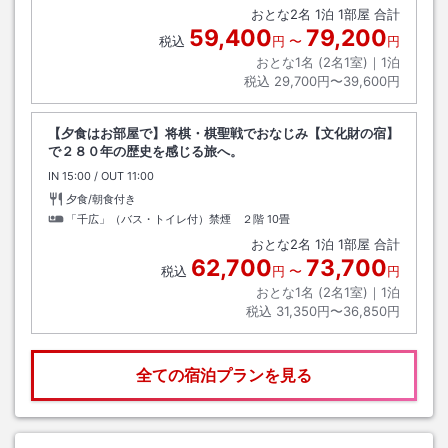
おとな
2
名
1
泊
1
部屋 合計
59,400
79,200
税込
円
〜
円
おとな1名 (
2
名1室)｜
1
泊
税込
29,700円〜39,600円
【夕食はお部屋で】将棋・棋聖戦でおなじみ【文化財の宿】
で２８０年の歴史を感じる旅へ。
IN
チェックイン
15:00
/ OUT
チェックアウト
11:00
夕食/朝食付き
「千広」（バス・トイレ付）禁煙 ２階
10畳
おとな
2
名
1
泊
1
部屋 合計
62,700
73,700
税込
円
〜
円
おとな1名 (
2
名1室)｜
1
泊
税込
31,350円〜36,850円
全ての宿泊プランを見る