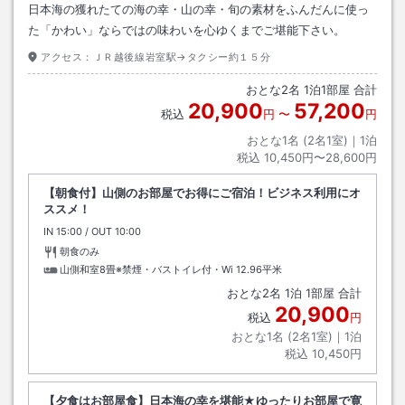
日本海の獲れたての海の幸・山の幸・旬の素材をふんだんに使っ
た「かわい」ならではの味わいを心ゆくまでご堪能下さい。
アクセス：
ＪＲ越後線岩室駅→タクシー約１５分
おとな
2
名
1
泊
1
部屋 合計
20,900
57,200
税込
円
〜
円
おとな1名 (
2
名1室)｜
1
泊
税込
10,450円〜28,600円
【朝食付】山側のお部屋でお得にご宿泊！ビジネス利用にオ
ススメ！
IN
チェックイン
15:00
/ OUT
チェックアウト
10:00
朝食のみ
山側和室8畳※禁煙・バストイレ付・Wi
12.96平米
おとな
2
名
1
泊
1
部屋 合計
20,900
税込
円
おとな1名 (
2
名1室)｜
1
泊
税込
10,450円
【夕食はお部屋食】日本海の幸を堪能★ゆったりお部屋で寛