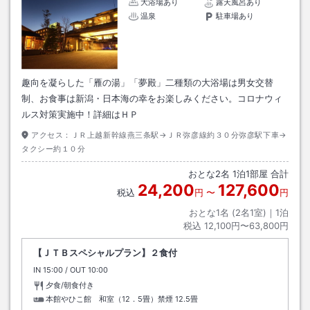
大浴場あり
露天風呂あり
温泉
駐車場あり
趣向を凝らした「雁の湯」「夢殿」二種類の大浴場は男女交替
制、お食事は新潟・日本海の幸をお楽しみください。コロナウィ
ルス対策実施中！詳細はＨＰ
アクセス：
ＪＲ上越新幹線燕三条駅→ＪＲ弥彦線約３０分弥彦駅下車→
タクシー約１０分
おとな
2
名
1
泊
1
部屋 合計
24,200
127,600
税込
円
〜
円
おとな1名 (
2
名1室)｜
1
泊
税込
12,100円〜63,800円
【ＪＴＢスペシャルプラン】２食付
IN
チェックイン
15:00
/ OUT
チェックアウト
10:00
夕食/朝食付き
本館やひこ館 和室（12．5畳）禁煙
12.5畳