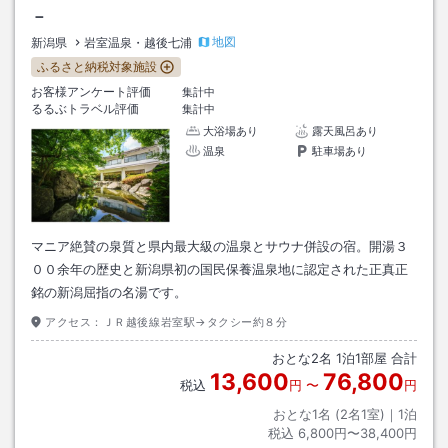
－
地図
新潟県
岩室温泉・越後七浦
ふるさと納税対象施設
お客様アンケート評価
集計中
るるぶトラベル評価
集計中
大浴場あり
露天風呂あり
温泉
駐車場あり
マニア絶賛の泉質と県内最大級の温泉とサウナ併設の宿。開湯３
００余年の歴史と新潟県初の国民保養温泉地に認定された正真正
銘の新潟屈指の名湯です。
アクセス：
ＪＲ越後線岩室駅→タクシー約８分
おとな
2
名
1
泊
1
部屋 合計
13,600
76,800
税込
円
〜
円
おとな1名 (
2
名1室)｜
1
泊
税込
6,800円〜38,400円