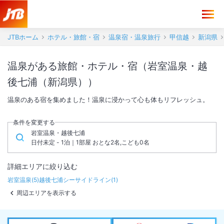
JTBホーム
ホテル・旅館・宿
温泉宿・温泉旅行
甲信越
新潟県
温泉がある旅館・ホテル・宿（岩室温泉・越
後七浦（新潟県））
温泉のある宿を集めました！温泉に浸かって心も体もリフレッシュ。
条件を変更する
岩室温泉・越後七浦
日付未定 - 1泊｜1部屋 おとな2名,こども0名
詳細エリアに絞り込む
岩室温泉
(
5
)
越後七浦シーサイドライン
(
1
)
周辺エリアを表示する