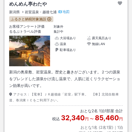
めんめん亭わたや
地図
新潟県
岩室温泉・越後七浦
ふるさと納税対象施設
お客様アンケート評価
対象外
るるぶトラベル評価
集計中
大浴場あり
露天風呂あり
温泉
無線LAN
駐車場あり
新潟の奥座敷、岩室温泉。歴史と趣きがございます。２つの源泉
をブレンドした源泉かけ流し温泉で、人肌に近くリラクゼーショ
ン効果が高いです。
アクセス：
【電車】ＪＲ越後線「岩室」駅下車。 【車】北陸自動車
道、巻潟東ＩＣをご利用下さい。
おとな
2
名
1
泊
1
部屋 合計
32,340
85,460
税込
円
〜
円
おとな1名 (
2
名1室)｜
1
泊