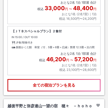
おとな
2
名
1
泊
1
部屋 合計
33,000
48,400
税込
円
〜
円
おとな1名 (
2
名1室)｜
1
泊
税込
16,500円〜24,200円
【ＪＴＢスペシャルプラン】２食付
IN
チェックイン
15:00
/ OUT
チェックアウト
10:00
夕食/朝食付き
新館かくだ館 和室（12．5畳＋6畳＋広縁）禁煙
12.5畳＋次の間
おとな
2
名
1
泊
1
部屋 合計
46,200
57,200
税込
円
〜
円
おとな1名 (
2
名1室)｜
1
泊
税込
23,100円〜28,600円
全ての宿泊プランを見る
越後平野と弥彦連山一望の宿 穂々 －ｈｏｈｏ