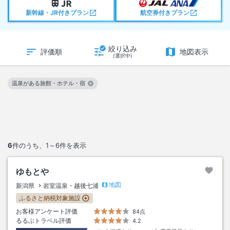
新幹線・JR付きプラン
航空券付きプラン
絞り込み
評価順
地図表示
(選択中)
温泉がある旅館・ホテル・宿
この絞り込み条件を解除
6
件のうち、
1～6
件を表示
ゆもとや
地図
新潟県
岩室温泉・越後七浦
ふるさと納税対象施設
お客様アンケート評価
84点
るるぶトラベル評価
4.2