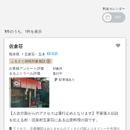
料金カレンダー
1
件のうち、
1
件を表示
佐倉荘
地図
熊本県
五家荘・五木
ふるさと納税対象施設
お客様アンケート評価
対象外
るるぶトラベル評価
集計中
駐車場あり
【人吉方面からのアクセスは通行止めとなります】平家落人伝説
を伝える村・旧泉村五家荘にある山里料理の宿です。
アクセス：
交通機関はありませんのでＪＲ八代駅よりタクシーを利用さ