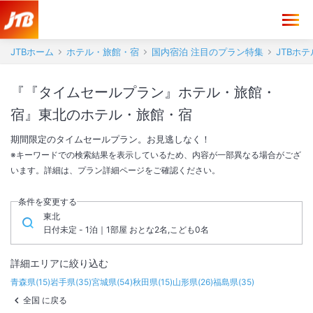
JTBホーム
ホテル・旅館・宿
国内宿泊 注目のプラン特集
JTBホ
『『タイムセールプラン』ホテル・旅館・
宿』東北のホテル・旅館・宿
期間限定のタイムセールプラン。お見逃しなく！
※キーワードでの検索結果を表示しているため、内容が一部異なる場合がござ
います。詳細は、プラン詳細ページをご確認ください。
条件を変更する
東北
日付未定 - 1泊｜1部屋 おとな2名,こども0名
詳細エリアに絞り込む
青森県
(
15
)
岩手県
(
35
)
宮城県
(
54
)
秋田県
(
15
)
山形県
(
26
)
福島県
(
35
)
全国 に戻る