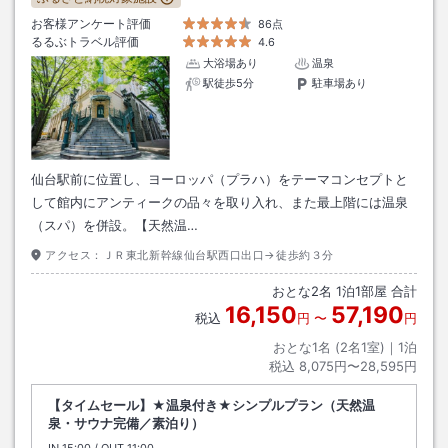
お客様アンケート評価
86点
るるぶトラベル評価
4.6
大浴場あり
温泉
駅徒歩5分
駐車場あり
仙台駅前に位置し、ヨーロッパ（プラハ）をテーマコンセプトと
して館内にアンティークの品々を取り入れ、また最上階には温泉
（スパ）を併設。【天然温…
アクセス：
ＪＲ東北新幹線仙台駅西口出口→徒歩約３分
おとな
2
名
1
泊
1
部屋 合計
16,150
57,190
税込
円
〜
円
おとな1名 (
2
名1室)｜
1
泊
税込
8,075円〜28,595円
【タイムセール】★温泉付き★シンプルプラン（天然温
泉・サウナ完備／素泊り）
IN
チェックイン
15:00
/ OUT
チェックアウト
11:00