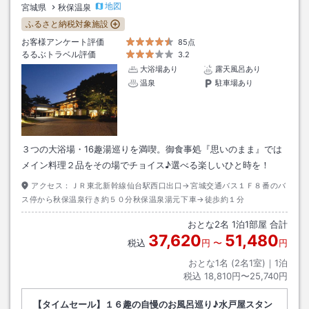
地図
宮城県
秋保温泉
ふるさと納税対象施設
お客様アンケート評価
85点
るるぶトラベル評価
3.2
大浴場あり
露天風呂あり
温泉
駐車場あり
３つの大浴場・16趣湯巡りを満喫。御食事処『思いのまま』では
メイン料理２品をその場でチョイス♪選べる楽しいひと時を！
アクセス：
ＪＲ東北新幹線仙台駅西口出口→宮城交通バス１Ｆ８番のバ
ス停から秋保温泉行き約５０分秋保温泉湯元下車→徒歩約１分
おとな
2
名
1
泊
1
部屋 合計
37,620
51,480
税込
円
〜
円
おとな1名 (
2
名1室)｜
1
泊
税込
18,810円〜25,740円
【タイムセール】１６趣の自慢のお風呂巡り♪水戸屋スタン