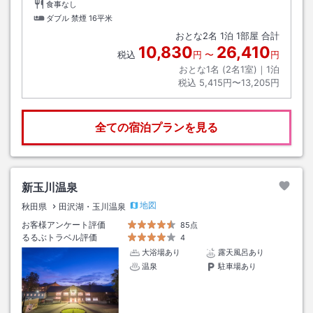
食事なし
ダブル 禁煙
16平米
おとな
2
名
1
泊
1
部屋 合計
10,830
26,410
税込
円
〜
円
おとな1名 (
2
名1室)｜
1
泊
税込
5,415円〜13,205円
全ての宿泊プランを見る
新玉川温泉
地図
秋田県
田沢湖・玉川温泉
お客様アンケート評価
85点
るるぶトラベル評価
4
大浴場あり
露天風呂あり
温泉
駐車場あり