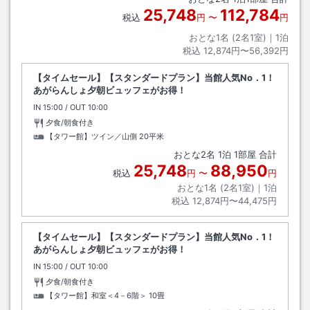
25,748
112,784
税込
円
〜
円
おとな1名 (
2
名1室)｜
1
泊
税込
12,874円〜56,392円
【タイムセール】【スタンダードプラン】当館人気No．1！
あがらんしょ夕朝ビュッフェがお得！
IN
チェックイン
15:00
/ OUT
チェックアウト
10:00
夕食/朝食付き
【タワー館】ツイン／山側
20平米
おとな
2
名
1
泊
1
部屋 合計
25,748
88,950
税込
円
〜
円
おとな1名 (
2
名1室)｜
1
泊
税込
12,874円〜44,475円
【タイムセール】【スタンダードプラン】当館人気No．1！
あがらんしょ夕朝ビュッフェがお得！
IN
チェックイン
15:00
/ OUT
チェックアウト
10:00
夕食/朝食付き
【タワー館】和室＜4－6階＞
10畳