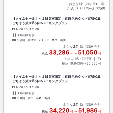
おとな1名 (
2
名1室)｜
1
泊
税込
16,643円〜31,779円
【タイムセール】＜１日３室限定／直前予約ＯＫ＞宮城松島
ごちそう旅☆和洋中バイキングプラン
IN
チェックイン
14:00
/ OUT
チェックアウト
11:00
夕食/朝食付き
松韻閣 和洋室 2ベッド 禁煙 山側
おとな
2
名
1
泊
1
部屋 合計
33,286
51,050
税込
円
〜
円
おとな1名 (
2
名1室)｜
1
泊
税込
16,643円〜25,525円
【タイムセール】＜１日３室限定／直前予約ＯＫ＞宮城松島
ごちそう旅☆和洋中バイキングプラン
IN
チェックイン
14:00
/ OUT
チェックアウト
11:00
夕食/朝食付き
松風閣 和室 禁煙 海側
おとな
2
名
1
泊
1
部屋 合計
34,220
51,986
税込
円
〜
円