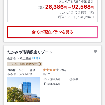
おとな
2
名
1
泊
1
部屋 合計
26,386
92,568
税込
円
〜
円
おとな1名 (
2
名1室)｜
1
泊
税込
13,193円〜46,284円
全ての宿泊プランを見る
たかみや瑠璃倶楽リゾート
地図
山形県
蔵王温泉
ふるさと納税対象施設
お客様アンケート評価
83点
るるぶトラベル評価
集計中
大浴場あり
温泉
駐車場あり