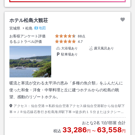
ホテル松島大観荘
地図
宮城県
松島
お客様アンケート評価
88点
るるぶトラベル評価
4.7
大浴場あり
露天風呂あり
駐車場あり
暖流と寒流が交わる太平洋の恵み「多種の魚介類」をふんだんに
使った和食・洋食・中華料理と丘に建つホテルからの松島の眺
望、感動のリゾートホテル。
アクセス：
仙台空港→私鉄仙台空港アクセス線仙台空港駅から仙台駅下
車→ＪＲ仙石線石巻行き松島海岸駅下車→徒歩約１５分またはタクシー約
３分
おとな
2
名
1
泊
1
部屋 合計
33,286
63,558
税込
円
〜
円