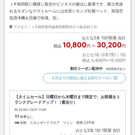
ＪＲ秋田駅に隣接し観光やビジネスの拠点に最適です。郷土色溢
れるモダンなゲストルームには全室シモンズ社製ベッド、加湿空
気清浄機を完備で快適。別…
アクセス：
ＪＲ秋田新幹線秋田駅西出口→徒歩約１分
おとな
2
名
1
泊
1
部屋 合計
10,800
30,200
税込
円
〜
円
おとな1名 (
2
名1室)｜
1
泊
税込
5,400円〜15,100円
割引クーポン配布中
※利用条件あり
９月までの宿泊に使える割引クーポン
【タイムセール】日曜日から木曜日まで限定で、お部屋を１
ランクグレードアップ！（素泊り）
IN
チェックイン
15:00
/ OUT
チェックアウト
11:00
食事なし
本館 スタンダードフロア ツイン 禁煙
23平米
おとな
2
名
1
泊
1
部屋 合計