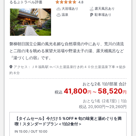
るるぶトラベル評価
4.8
大浴場あり
露天風呂あり
温泉
駐車場あり
磐梯朝日国立公園の風光名媚な自然環境の中にあり、荒川の清流
と二段の滝を眺める展望大浴場や野湯太子の湯、露天桶風呂など
『湯づくしの宿』です。
アクセス：
ＪＲ福島駅→バス土湯温泉行き約４０分土湯温泉下車→徒歩
約８分
おとな
2
名
1
泊
1
部屋 合計
41,800
58,520
税込
円
〜
円
おとな1名 (
2
名1室)｜
1
泊
税込
20,900円〜29,260円
【タイムセール】今だけ５％OFF★旬の味覚と湯めぐりを満
喫！スタンダードプラン＜1泊2食付＞
IN
チェックイン
15:00
/ OUT
チェックアウト
10:00