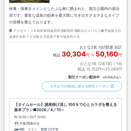
休養・保養をメインとしたぶな林に囲まれた、国立公園内の湯治
宿です。豊富な温泉の効果を最大限に引き出すさまざまなタイプ
の浴槽を整えております。
アクセス：
ＪＲ秋田新幹線田沢湖駅田沢湖駅出口→バス八幡平線新玉川
温泉行き約７０分新玉川温泉下車→徒歩約０分
おとな
2
名
1
泊
1
部屋 合計
30,304
50,160
税込
円
〜
円
おとな1名 (
2
名1室)｜
1
泊
税込
15,152円〜25,080円
割引クーポン配布中
※利用条件あり
９月までの宿泊に使える割引クーポン
【タイムセール】源泉掛け流し 100％で心とカラダを整える
基本プラン■2026／4／15～
IN
チェックイン
15:00
/ OUT
チェックアウト
10:00
夕食/朝食付き
B館 ツイン 禁煙
22平米