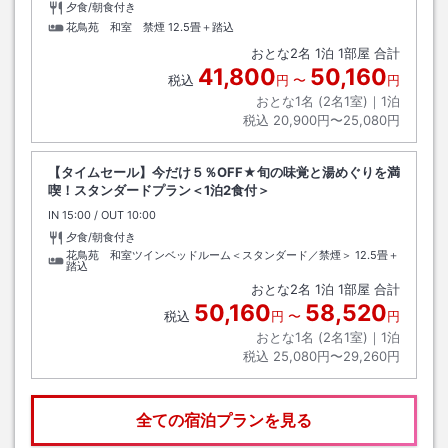
夕食/朝食付き
花鳥苑 和室 禁煙
12.5畳＋踏込
おとな
2
名
1
泊
1
部屋 合計
41,800
50,160
税込
円
〜
円
おとな1名 (
2
名1室)｜
1
泊
税込
20,900円〜25,080円
【タイムセール】今だけ５％OFF★旬の味覚と湯めぐりを満
喫！スタンダードプラン＜1泊2食付＞
IN
チェックイン
15:00
/ OUT
チェックアウト
10:00
夕食/朝食付き
花鳥苑 和室ツインベッドルーム＜スタンダード／禁煙＞
12.5畳＋
踏込
おとな
2
名
1
泊
1
部屋 合計
50,160
58,520
税込
円
〜
円
おとな1名 (
2
名1室)｜
1
泊
税込
25,080円〜29,260円
全ての宿泊プランを見る