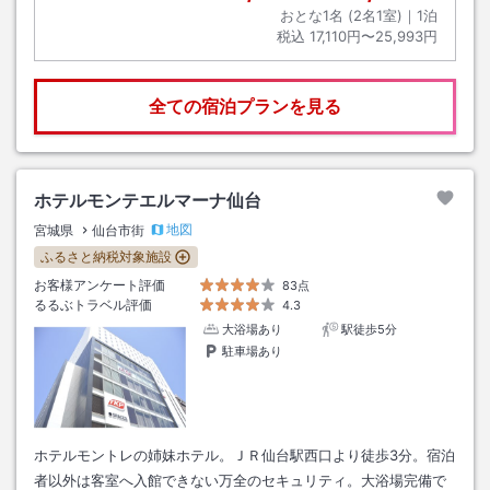
おとな1名 (
2
名1室)｜
1
泊
税込
17,110円〜25,993円
全ての宿泊プランを見る
ホテルモンテエルマーナ仙台
地図
宮城県
仙台市街
ふるさと納税対象施設
お客様アンケート評価
83点
るるぶトラベル評価
4.3
大浴場あり
駅徒歩5分
駐車場あり
ホテルモントレの姉妹ホテル。ＪＲ仙台駅西口より徒歩3分。宿泊
者以外は客室へ入館できない万全のセキュリティ。大浴場完備で