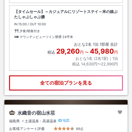
【タイムセール】～カジュアルにリゾートステイ～米の娘ぶ
たしゃぶしゃぶ膳
IN
チェックイン
15:00
/ OUT
チェックアウト
10:00
夕食/朝食付き
マウンテンビューツイン禁煙
24平米
おとな
2
名
1
泊
1
部屋 合計
29,260
45,980
税込
円
〜
円
おとな1名 (
2
名1室)｜
1
泊
税込
14,630円〜22,990円
全ての宿泊プランを見る
水織音の宿山水荘
地図
福島県
土湯温泉・高湯温泉
お客様アンケート評価
89点