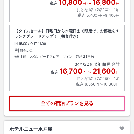
10,800
16,800
税込
円
〜
円
おとな1名 (
2
名1室)｜
1
泊
税込
5,400円〜8,400円
【タイムセール】日曜日から木曜日まで限定で、お部屋を１
ランクグレードアップ！（朝食付き）
IN
チェックイン
15:00
/ OUT
チェックアウト
11:00
朝食のみ
本館 スタンダードフロア ツイン 禁煙
23平米
おとな
2
名
1
泊
1
部屋 合計
16,700
21,600
税込
円
〜
円
おとな1名 (
2
名1室)｜
1
泊
税込
8,350円〜10,800円
全ての宿泊プランを見る
ホテルニュー水戸屋