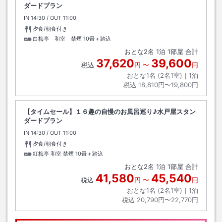
ダードプラン
IN
チェックイン
14:30
/ OUT
チェックアウト
11:00
夕食/朝食付き
白梅亭 和室 禁煙
10畳＋踏込
おとな
2
名
1
泊
1
部屋 合計
37,620
39,600
税込
円
〜
円
おとな1名 (
2
名1室)｜
1
泊
税込
18,810円〜19,800円
【タイムセール】１６趣の自慢のお風呂巡り♪水戸屋スタン
ダードプラン
IN
チェックイン
14:30
/ OUT
チェックアウト
11:00
夕食/朝食付き
紅梅亭 和室 禁煙
10畳＋踏込
おとな
2
名
1
泊
1
部屋 合計
41,580
45,540
税込
円
〜
円
おとな1名 (
2
名1室)｜
1
泊
税込
20,790円〜22,770円