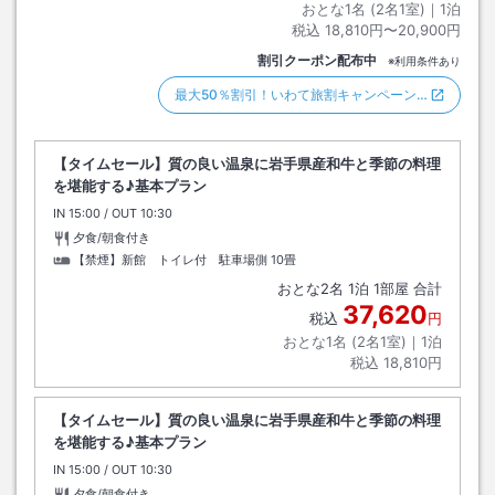
おとな1名 (
2
名1室)｜
1
泊
税込
18,810円〜20,900円
割引クーポン配布中
※利用条件あり
最大50％割引！いわて旅割キャンペーン…
【タイムセール】質の良い温泉に岩手県産和牛と季節の料理
を堪能する♪基本プラン
IN
チェックイン
15:00
/ OUT
チェックアウト
10:30
夕食/朝食付き
【禁煙】新館 トイレ付 駐車場側
10畳
おとな
2
名
1
泊
1
部屋 合計
37,620
税込
円
おとな1名 (
2
名1室)｜
1
泊
税込
18,810円
【タイムセール】質の良い温泉に岩手県産和牛と季節の料理
を堪能する♪基本プラン
IN
チェックイン
15:00
/ OUT
チェックアウト
10:30
夕食/朝食付き