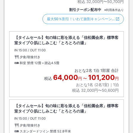
税込
32,000円〜50,700円
割引クーポン配布中
※利用条件あり
最大50％割引！いわて旅割キャンペーン…
【タイムセール】旬の味に彩を添える「佳松園会席」標準客
室タイプ◇肌にしみこむ「とろとろの湯」
IN
チェックイン
15:00
/ OUT
チェックアウト
11:00
夕食/朝食付き
和室 禁煙
12畳＋踏込4.5畳
おとな
2
名
1
泊
1
部屋 合計
64,000
101,200
税込
円
〜
円
おとな1名 (
2
名1室)｜
1
泊
税込
32,000円〜50,600円
【タイムセール】旬の味に彩を添える「佳松園会席」標準客
室タイプ◇肌にしみこむ「とろとろの湯」
IN
チェックイン
15:00
/ OUT
チェックアウト
11:00
夕食/朝食付き
スタンダードツイン 禁煙
52.8平米