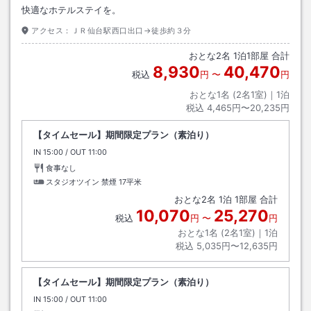
快適なホテルステイを。
アクセス：
ＪＲ仙台駅西口出口→徒歩約３分
おとな
2
名
1
泊
1
部屋 合計
8,930
40,470
税込
円
〜
円
おとな1名 (
2
名1室)｜
1
泊
税込
4,465円〜20,235円
【タイムセール】期間限定プラン（素泊り）
IN
チェックイン
15:00
/ OUT
チェックアウト
11:00
食事なし
スタジオツイン 禁煙
17平米
おとな
2
名
1
泊
1
部屋 合計
10,070
25,270
税込
円
〜
円
おとな1名 (
2
名1室)｜
1
泊
税込
5,035円〜12,635円
【タイムセール】期間限定プラン（素泊り）
IN
チェックイン
15:00
/ OUT
チェックアウト
11:00