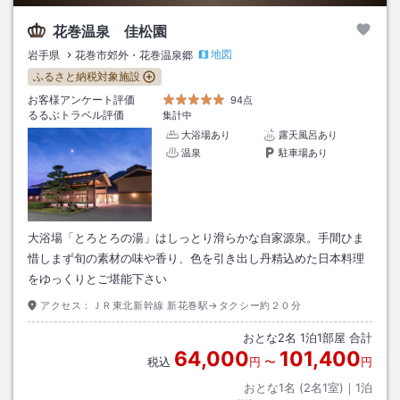
花巻温泉 佳松園
地図
岩手県
花巻市郊外・花巻温泉郷
ふるさと納税対象施設
お客様アンケート評価
94点
るるぶトラベル評価
集計中
大浴場あり
露天風呂あり
温泉
駐車場あり
大浴場「とろとろの湯」はしっとり滑らかな自家源泉。手間ひま
惜しまず旬の素材の味や香り、色を引き出し丹精込めた日本料理
をゆっくりとご堪能下さい
アクセス：
ＪＲ東北新幹線 新花巻駅→タクシー約２０分
おとな
2
名
1
泊
1
部屋 合計
64,000
101,400
税込
円
〜
円
おとな1名 (
2
名1室)｜
1
泊