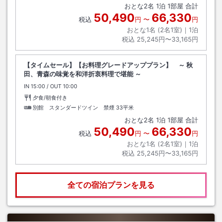
おとな
2
名
1
泊
1
部屋 合計
50,490
66,330
税込
円
〜
円
おとな1名 (
2
名1室)｜
1
泊
税込
25,245円〜33,165円
【タイムセール】【お料理グレードアッププラン】 ～ 秋
田、青森の味覚を和洋折衷料理で堪能 ～
IN
チェックイン
15:00
/ OUT
チェックアウト
10:00
夕食/朝食付き
別館 スタンダードツイン 禁煙
33平米
おとな
2
名
1
泊
1
部屋 合計
50,490
66,330
税込
円
〜
円
おとな1名 (
2
名1室)｜
1
泊
税込
25,245円〜33,165円
全ての宿泊プランを見る