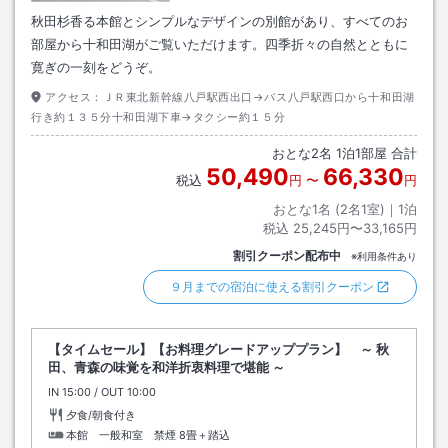
秋田杉香る本館とシンプルなデザインの別館があり、すべてのお
部屋から十和田湖がご覧いただけます。四季折々の自然とともに
寛ぎの一刻をどうぞ。
アクセス：
ＪＲ東北新幹線八戸駅西出口→バス八戸駅西口から十和田湖
行き約１３５分十和田湖下車→タクシー約１５分
おとな
2
名
1
泊
1
部屋 合計
50,490
66,330
税込
円
〜
円
おとな1名 (
2
名1室)｜
1
泊
税込
25,245円〜33,165円
割引クーポン配布中
※利用条件あり
９月までの宿泊に使える割引クーポン
【タイムセール】【お料理グレードアッププラン】 ～ 秋
田、青森の味覚を和洋折衷料理で堪能 ～
IN
チェックイン
15:00
/ OUT
チェックアウト
10:00
夕食/朝食付き
本館 一般和室 禁煙
8畳＋踏込