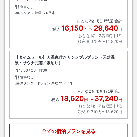
食事なし
シングル 禁煙
17.5平米
おとな
2
名
1
泊
1
部屋 合計
16,150
29,640
税込
円
〜
円
おとな1名 (
2
名1室)｜
1
泊
税込
8,075円〜14,820円
【タイムセール】★温泉付き★シンプルプラン（天然温
泉・サウナ完備／素泊り）
IN
チェックイン
15:00
/ OUT
チェックアウト
11:00
食事なし
スタンダードツイン 禁煙
25.6平米
おとな
2
名
1
泊
1
部屋 合計
18,620
37,240
税込
円
〜
円
おとな1名 (
2
名1室)｜
1
泊
税込
9,310円〜18,620円
全ての宿泊プランを見る