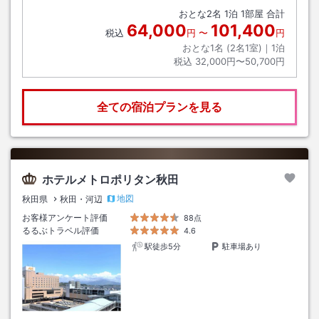
おとな
2
名
1
泊
1
部屋 合計
64,000
101,400
税込
円
〜
円
おとな1名 (
2
名1室)｜
1
泊
税込
32,000円〜50,700円
全ての宿泊プランを見る
ホテルメトロポリタン秋田
地図
秋田県
秋田・河辺
お客様アンケート評価
88点
るるぶトラベル評価
4.6
駅徒歩5分
駐車場あり