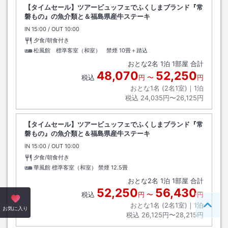
【タイムセール】ツアービュッフェでふくしまブランド『常
磐もの』の魚介類と＆福島県産牛ステーキ
IN
チェックイン
15:00
/ OUT
チェックアウト
10:00
夕食/朝食付き
松風館 標準客室（和室） 禁煙
10畳＋踏込
おとな
2
名
1
泊
1
部屋 合計
48,070
52,250
税込
円
〜
円
おとな1名 (
2
名1室)｜
1
泊
税込
24,035円〜26,125円
【タイムセール】ツアービュッフェでふくしまブランド『常
磐もの』の魚介類と＆福島県産牛ステーキ
IN
チェックイン
15:00
/ OUT
チェックアウト
10:00
夕食/朝食付き
華風館 標準客室（和室） 禁煙
12.5畳
おとな
2
名
1
泊
1
部屋 合計
52,250
56,430
税込
円
〜
円
おとな1名 (
2
名1室)｜
1
泊
ペー
お気に入り
税込
26,125円〜28,215円