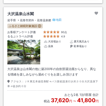
大沢温泉山水閣
地図
岩手県
花巻市郊外・花巻温泉郷
ふるさと納税対象施設
お客様アンケート評価
90点
るるぶトラベル評価
4.9
大浴場あり
露天風呂あり
温泉
駐車場あり
大沢温泉は山水閣の他に築200年の自炊部湯治屋からなり、異な
る情緒を楽しみながら湯めぐりをお楽しみ頂けます
アクセス：
ＪＲ東北本線花巻駅→バス新鉛温泉行き約３０分大沢温泉下
車→徒歩約０分
おとな
2
名
1
泊
1
部屋 合計
37,620
41,800
税込
円
〜
円