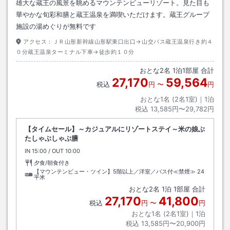
雄大な蔵王の風景を眺めるマウンテンビューリゾート。見た目も
華やかな旬彩和膳と蔵王温泉を満喫いただけます。蔵王グループ
施設の湯めぐりが無料です
アクセス：
ＪＲ山形新幹線山形駅東口出口→山交バス蔵王温泉行き約４
０分蔵王温泉ターミナル下車→徒歩約１０分
おとな
2
名
1
泊
1
部屋 合計
27,170
59,564
税込
円
〜
円
おとな1名 (
2
名1室)｜
1
泊
税込
13,585円〜29,782円
【タイムセール】～カジュアルにリゾートステイ～米の娘ぶ
たしゃぶしゃぶ膳
IN
チェックイン
15:00
/ OUT
チェックアウト
10:00
夕食/朝食付き
【マウンテンビュー・ツイン】5階以上／洋室／バス付≪禁煙≫
24
平米
おとな
2
名
1
泊
1
部屋 合計
27,170
41,800
税込
円
〜
円
おとな1名 (
2
名1室)｜
1
泊
税込
13,585円〜20,900円