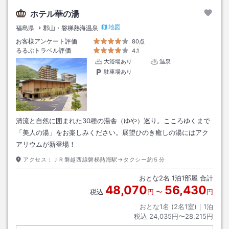
ホテル華の湯
地図
福島県
郡山・磐梯熱海温泉
お客様アンケート評価
80点
るるぶトラベル評価
4.1
大浴場あり
温泉
駐車場あり
清流と自然に囲まれた30種の湯舎（ゆや）巡り。こころゆくまで
「美人の湯」をお楽しみください。展望ひのき癒しの湯にはアク
アリウムが新登場！
アクセス：
ＪＲ磐越西線磐梯熱海駅→タクシー約５分
おとな
2
名
1
泊
1
部屋 合計
48,070
56,430
税込
円
〜
円
おとな1名 (
2
名1室)｜
1
泊
税込
24,035円〜28,215円