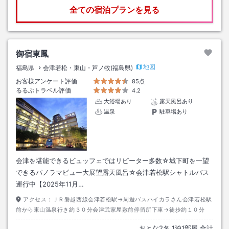
全ての宿泊プランを見る
御宿東鳳
地図
福島県
会津若松・東山・芦ノ牧(福島県)
お客様アンケート評価
85点
るるぶトラベル評価
4.2
大浴場あり
露天風呂あり
温泉
駐車場あり
会津を堪能できるビュッフェではリピーター多数☆城下町を一望
できるパノラマビュー大展望露天風呂☆会津若松駅シャトルバス
運行中【2025年11月…
アクセス：
ＪＲ磐越西線会津若松駅→周遊バスハイカラさん会津若松駅
前から東山温泉行き約３０分会津武家屋敷前停留所下車→徒歩約１０分
おとな
2
名
1
泊
1
部屋 合計