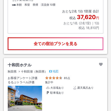
本館 和室 禁煙 渓流側
10畳
おとな
2
名
1
泊
1
部屋 合計
37,620
税込
円
おとな1名 (
2
名1室)｜
1
泊
税込
18,810円
全ての宿泊プランを見る
十和田ホテル
地図
秋田県
十和田湖（秋田県）
お客様アンケート評価
85点
るるぶトラベル評価
集計中
大浴場あり
露天風呂あり
駐車場あり