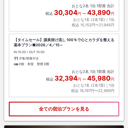
おとな
2
名
1
泊
1
部屋 合計
30,304
43,890
税込
円
〜
円
おとな1名 (
2
名1室)｜
1
泊
税込
15,152円〜21,945円
【タイムセール】源泉掛け流し 100％で心とカラダを整える
基本プラン■2026／4／15～
IN
チェックイン
15:00
/ OUT
チェックアウト
10:00
夕食/朝食付き
D館 和室 禁煙
8畳
おとな
2
名
1
泊
1
部屋 合計
32,394
45,980
税込
円
〜
円
おとな1名 (
2
名1室)｜
1
泊
税込
16,197円〜22,990円
全ての宿泊プランを見る