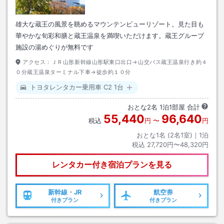
雄大な蔵王の風景を眺めるマウンテンビューリゾート。見た目も
華やかな旬彩和膳と蔵王温泉を満喫いただけます。蔵王グループ
施設の湯めぐりが無料です
アクセス：
ＪＲ山形新幹線山形駅東口出口→山交バス蔵王温泉行き約４
０分蔵王温泉ターミナル下車→徒歩約１０分
トヨタレンタカー乗用車 C2 1台
おとな
2
名
1
泊
1
部屋 合計
55,440
96,640
税込
円
〜
円
おとな1名 (
2
名1室)｜
1
泊
税込
27,720円〜48,320円
レンタカー付き
宿泊プランを見る
新幹線・JR
航空券
付きプラン
付きプラン