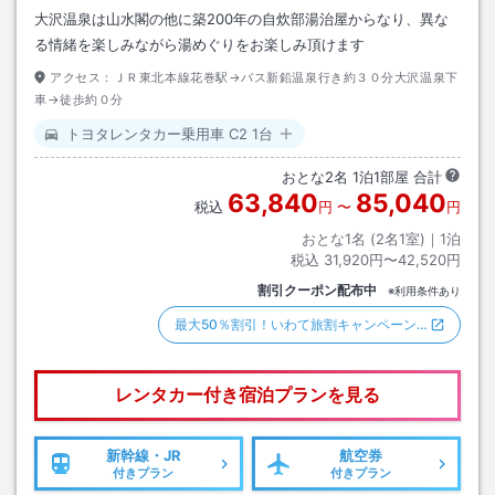
大沢温泉は山水閣の他に築200年の自炊部湯治屋からなり、異な
る情緒を楽しみながら湯めぐりをお楽しみ頂けます
アクセス：
ＪＲ東北本線花巻駅→バス新鉛温泉行き約３０分大沢温泉下
車→徒歩約０分
トヨタレンタカー乗用車 C2 1台
おとな
2
名
1
泊
1
部屋 合計
63,840
85,040
税込
円
〜
円
おとな1名 (
2
名1室)｜
1
泊
税込
31,920円〜42,520円
割引クーポン配布中
※利用条件あり
最大50％割引！いわて旅割キャンペーン…
レンタカー付き
宿泊プランを見る
新幹線・JR
航空券
付きプラン
付きプラン