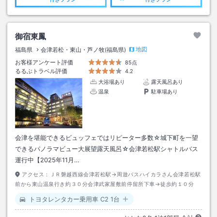
御宿東鳳
地図
福島県
会津若松・東山・芦ノ牧(福島県)
お客様アンケート評価
85点
るるぶトラベル評価
4.2
大浴場あり
露天風呂あり
温泉
駐車場あり
会津を堪能できるビュッフェではリピーター多数☆城下町を一望
できるパノラマビュー大展望露天風呂☆会津若松駅シャトルバス
運行中【2025年11月…
アクセス：
ＪＲ磐越西線会津若松駅→周遊バスハイカラさん会津若松駅
前から東山温泉行き約３０分会津武家屋敷前停留所下車→徒歩約１０分
トヨタレンタカー乗用車 C2 1台