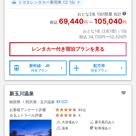
トヨタレンタカー乗用車 C2 1台
おとな
2
名
1
泊
1
部屋 合計
69,440
105,040
税込
円
〜
円
おとな1名 (
2
名1室)｜
1
泊
税込
34,720円〜52,520円
レンタカー付き
宿泊プランを見る
新幹線・JR
航空券
付きプラン
付きプラン
新玉川温泉
地図
秋田県
田沢湖・玉川温泉
お客様アンケート評価
85点
るるぶトラベル評価
4
大浴場あり
露天風呂あり
温泉
駐車場あり