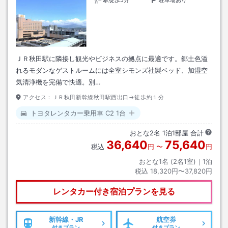
ＪＲ秋田駅に隣接し観光やビジネスの拠点に最適です。郷土色溢
れるモダンなゲストルームには全室シモンズ社製ベッド、加湿空
気清浄機を完備で快適。別…
アクセス：
ＪＲ秋田新幹線秋田駅西出口→徒歩約１分
トヨタレンタカー乗用車 C2 1台
おとな
2
名
1
泊
1
部屋 合計
36,640
75,640
税込
円
〜
円
おとな1名 (
2
名1室)｜
1
泊
税込
18,320円〜37,820円
レンタカー付き
宿泊プランを見る
新幹線・JR
航空券
付きプラン
付きプラン