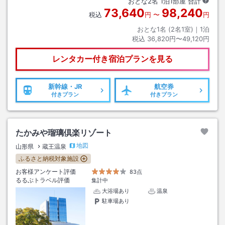
おとな
2
名
1
泊
1
部屋 合計
73,640
98,240
税込
円
〜
円
おとな1名 (
2
名1室)｜
1
泊
税込
36,820円〜49,120円
レンタカー付き
宿泊プランを見る
新幹線・JR
航空券
付きプラン
付きプラン
たかみや瑠璃倶楽リゾート
地図
山形県
蔵王温泉
ふるさと納税対象施設
お客様アンケート評価
83点
るるぶトラベル評価
集計中
大浴場あり
温泉
駐車場あり