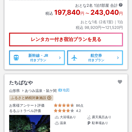
おとな
2
名
1
泊
1
部屋 合計
197,840
243,040
税込
円
〜
円
おとな1名 (
2
名1室)｜
1
泊
税込
98,920円〜121,520円
レンタカー付き
宿泊プランを見る
新幹線・JR
航空券
付きプラン
付きプラン
たちばなや
地図
山形県
あつみ温泉・鼠ケ関
ふるさと納税対象施設
お客様アンケート評価
86点
るるぶトラベル評価
4.2
大浴場あり
露天風呂あり
温泉
駐車場あり