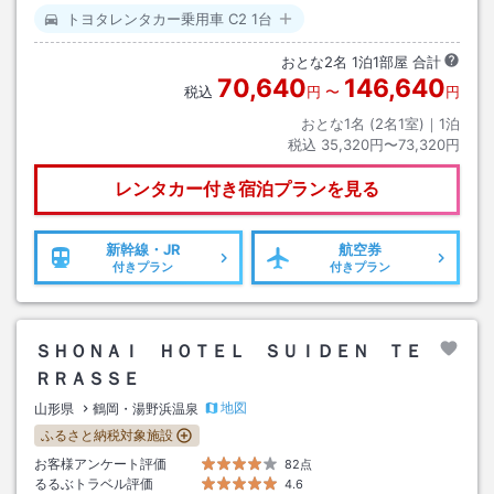
トヨタレンタカー乗用車 C2 1台
おとな
2
名
1
泊
1
部屋 合計
70,640
146,640
税込
円
〜
円
おとな1名 (
2
名1室)｜
1
泊
税込
35,320円〜73,320円
レンタカー付き
宿泊プランを見る
新幹線・JR
航空券
付きプラン
付きプラン
ＳＨＯＮＡＩ ＨＯＴＥＬ ＳＵＩＤＥＮ ＴＥ
ＲＲＡＳＳＥ
地図
山形県
鶴岡・湯野浜温泉
ふるさと納税対象施設
お客様アンケート評価
82点
るるぶトラベル評価
4.6