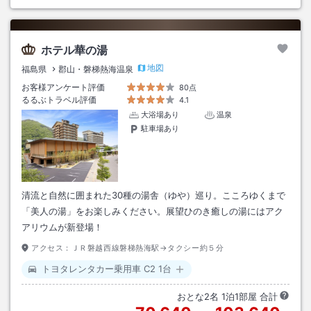
ホテル華の湯
地図
福島県
郡山・磐梯熱海温泉
お客様アンケート評価
80点
るるぶトラベル評価
4.1
大浴場あり
温泉
駐車場あり
清流と自然に囲まれた30種の湯舎（ゆや）巡り。こころゆくまで
「美人の湯」をお楽しみください。展望ひのき癒しの湯にはアク
アリウムが新登場！
アクセス：
ＪＲ磐越西線磐梯熱海駅→タクシー約５分
トヨタレンタカー乗用車 C2 1台
おとな
2
名
1
泊
1
部屋 合計