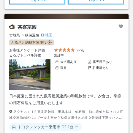
茶寮宗園
地図
宮城県
秋保温泉
ふるさと納税対象施設
お客様アンケート評価
92点
るるぶトラベル評価
集計中
大浴場あり
露天風呂あり
温泉
駐車場あり
日本庭園に囲まれた数寄屋風建築の和風旅館です。夕食は、季節
の懐石料理をご用意いたします
アクセス：
ＪＲ東北新幹線、東北本線、仙石線、仙山線仙台駅→バス宮
城交通仙台駅バスプール８番から秋保温泉行き約５０分薬師下車→バスタ
ケヤ交通「西部ライナー」仙台からかわさきまち行き約４０分秋保里セン
トヨタレンタカー乗用車 C2 1台
ター下車→徒歩約３分