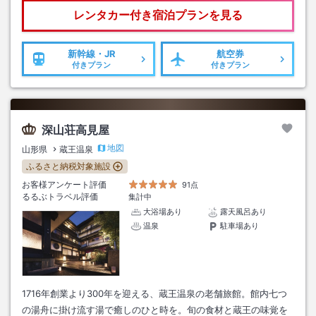
レンタカー付き
宿泊プランを見る
新幹線・JR
航空券
付きプラン
付きプラン
深山荘高見屋
地図
山形県
蔵王温泉
ふるさと納税対象施設
お客様アンケート評価
91点
るるぶトラベル評価
集計中
大浴場あり
露天風呂あり
温泉
駐車場あり
1716年創業より300年を迎える、蔵王温泉の老舗旅館。館内七つ
の湯舟に掛け流す湯で癒しのひと時を。旬の食材と蔵王の味覚を