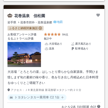
花巻温泉 佳松園
地図
岩手県
花巻市郊外・花巻温泉郷
ふるさと納税対象施設
お客様アンケート評価
94点
るるぶトラベル評価
集計中
大浴場あり
露天風呂あり
温泉
駐車場あり
大浴場「とろとろの湯」はしっとり滑らかな自家源泉。手間ひま
惜しまず旬の素材の味や香り、色を引き出し丹精込めた日本料理
をゆっくりとご堪能下さい
アクセス：
ＪＲ東北新幹線 新花巻駅→タクシー約２０分
トヨタレンタカー乗用車 C2 1台
おとな
2
名
1
泊
1
部屋 合計