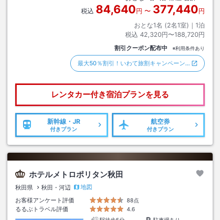
84,640
377,440
税込
円
〜
円
おとな1名 (
2
名1室)｜
1
泊
税込
42,320円〜188,720円
割引クーポン配布中
※利用条件あり
最大50％割引！いわて旅割キャンペーン…
レンタカー付き
宿泊プランを見る
新幹線・JR
航空券
付きプラン
付きプラン
ホテルメトロポリタン秋田
地図
秋田県
秋田・河辺
お客様アンケート評価
88点
るるぶトラベル評価
4.6
駅徒歩5分
駐車場あり