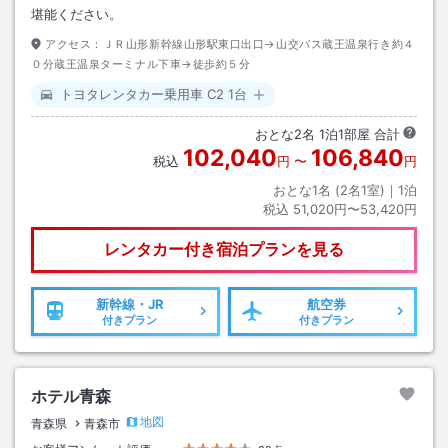
堪能ください。
アクセス：
ＪＲ山形新幹線山形駅東口出口→山交バス蔵王温泉行き約４
０分蔵王温泉ターミナル下車→徒歩約５分
トヨタレンタカー乗用車 C2 1台
おとな
2
名
1
泊
1
部屋 合計
102,040
106,840
税込
円
〜
円
おとな1名 (
2
名1室)｜
1
泊
税込
51,020円〜53,420円
レンタカー付き
宿泊プランを見る
新幹線・JR
航空券
付きプラン
付きプラン
ホテル青森
地図
青森県
青森市