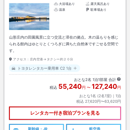
大浴場あり
露天風呂あり
温泉
駐車場あり
山形庄内の田園風景に立つ交流と滞在の拠点。木の温もりを感じ
られる館内はゆとりとくつろぎに満ちた自然体ですごせる空間で
す。
アクセス：
庄内空港→タクシー約２０分
トヨタレンタカー乗用車 C2 1台
おとな
2
名
1
泊
1
部屋 合計
55,240
127,240
税込
円
〜
円
おとな1名 (
2
名1室)｜
1
泊
税込
27,620円〜63,620円
レンタカー付き
宿泊プランを見る
新幹線・JR
航空券