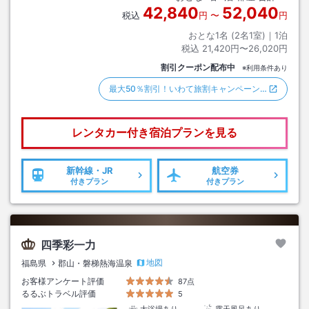
42,840
52,040
税込
円
〜
円
おとな1名 (
2
名1室)｜
1
泊
税込
21,420円〜26,020円
割引クーポン配布中
※利用条件あり
最大50％割引！いわて旅割キャンペーン…
レンタカー付き
宿泊プランを見る
新幹線・JR
航空券
付きプラン
付きプラン
四季彩一力
地図
福島県
郡山・磐梯熱海温泉
お客様アンケート評価
87点
るるぶトラベル評価
5
大浴場あり
露天風呂あり