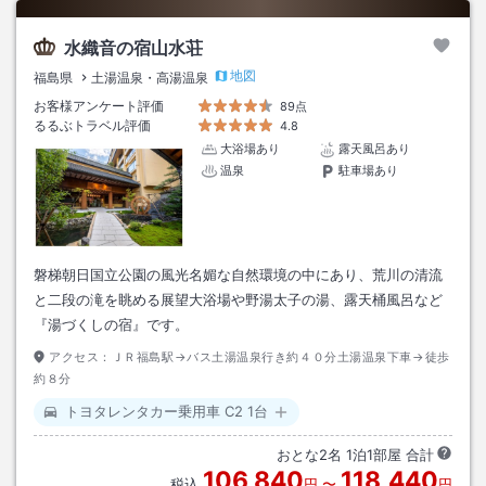
水織音の宿山水荘
地図
福島県
土湯温泉・高湯温泉
お客様アンケート評価
89点
るるぶトラベル評価
4.8
大浴場あり
露天風呂あり
温泉
駐車場あり
磐梯朝日国立公園の風光名媚な自然環境の中にあり、荒川の清流
と二段の滝を眺める展望大浴場や野湯太子の湯、露天桶風呂など
『湯づくしの宿』です。
アクセス：
ＪＲ福島駅→バス土湯温泉行き約４０分土湯温泉下車→徒歩
約８分
トヨタレンタカー乗用車 C2 1台
おとな
2
名
1
泊
1
部屋 合計
106,840
118,440
税込
円
〜
円