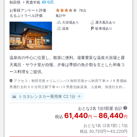
地図
秋田県
男鹿半島
お客様アンケート評価
78点
るるぶトラベル評価
集計中
大浴場あり
露天風呂あり
温泉
駐車場あり
温泉街の中心に位置し、散策に便利。湯量豊富な温泉大浴場と露
天風呂・サウナ室が自慢。夕食は季節の魚介類を主とした和食コ
ース料理をご提供。
アクセス：
秋田空港→リムジンバス秋田空港から秋田下車→ＪＲ男鹿線
男鹿行き約５０分羽立駅下車→バス男鹿北線温泉、入道崎、加茂行き約４
０分セイコーグランドＨ前下車→徒歩約０分
トヨタレンタカー乗用車 C2 1台
おとな
2
名
1
泊
1
部屋 合計
61,440
86,440
税込
円
〜
円
おとな1名 (
2
名1室)｜
1
泊
税込
30,720円〜43,220円