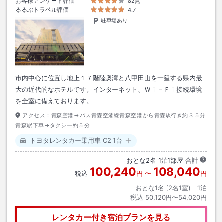
お客様アンケート評価
82点
るるぶトラベル評価
4.7
駐車場あり
市内中心に位置し地上１７階陸奥湾と八甲田山を一望する県内最
大の近代的なホテルです。インターネット、Ｗｉ－Ｆｉ接続環境
を全室に備えております。
アクセス：
青森空港→バス青森空港線青森空港から青森駅行き約３５分
青森駅下車→タクシー約５分
トヨタレンタカー乗用車 C2 1台
おとな
2
名
1
泊
1
部屋 合計
100,240
108,040
税込
円
〜
円
おとな1名 (
2
名1室)｜
1
泊
税込
50,120円〜54,020円
レンタカー付き
宿泊プランを見る