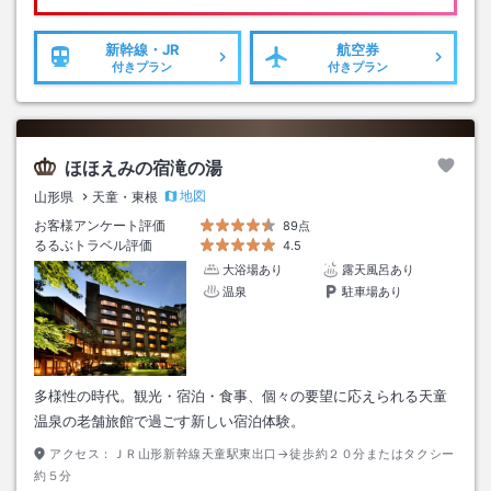
新幹線・JR
航空券
付きプラン
付きプラン
ほほえみの宿滝の湯
地図
山形県
天童・東根
お客様アンケート評価
89点
るるぶトラベル評価
4.5
大浴場あり
露天風呂あり
温泉
駐車場あり
多様性の時代。観光・宿泊・食事、個々の要望に応えられる天童
温泉の老舗旅館で過ごす新しい宿泊体験。
アクセス：
ＪＲ山形新幹線天童駅東出口→徒歩約２０分またはタクシー
約５分