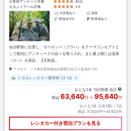
お客様アンケート評価
86点
るるぶトラベル評価
4.6
大浴場あり
温泉
駅徒歩5分
駐車場あり
仙台駅前に位置し、ヨーロッパ（プラハ）をテーマコンセプトと
して館内にアンティークの品々を取り入れ、また最上階には温泉
（スパ）を併設。【天然温…
アクセス：
ＪＲ東北新幹線仙台駅西口出口→徒歩約３分
トヨタレンタカー乗用車 C2 1台
おとな
2
名
1
泊
1
部屋 合計
63,640
95,640
税込
円
〜
円
おとな1名 (
2
名1室)｜
1
泊
税込
31,820円〜47,820円
レンタカー付き
宿泊プランを見る