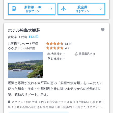
新幹線・JR
航空券
付きプラン
付きプラン
ホテル松島大観荘
地図
宮城県
松島
お客様アンケート評価
88点
るるぶトラベル評価
4.7
大浴場あり
露天風呂あり
駐車場あり
暖流と寒流が交わる太平洋の恵み「多種の魚介類」をふんだんに
使った和食・洋食・中華料理と丘に建つホテルからの松島の眺
望、感動のリゾートホテル。
アクセス：
仙台空港→私鉄仙台空港アクセス線仙台空港駅から仙台駅下
車→ＪＲ仙石線石巻行き松島海岸駅下車→徒歩約１５分またはタクシー約
３分