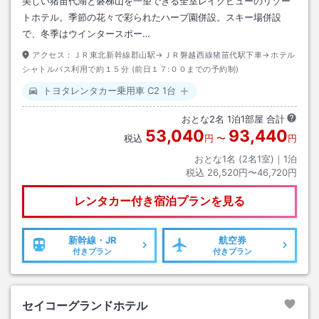
美しい猪苗代湖と磐梯山を一望できる全室レイクビューのリゾー
トホテル。季節の花々で彩られたハーブ園併設。スキー場併設
で、冬季はウインタースポー…
アクセス：
ＪＲ東北新幹線郡山駅→ＪＲ磐越西線猪苗代駅下車→ホテル
シャトルバス利用で約１５分 (前日１７:００までの予約制)
トヨタレンタカー乗用車 C2 1台
おとな
2
名
1
泊
1
部屋 合計
53,040
93,440
税込
円
〜
円
おとな1名 (
2
名1室)｜
1
泊
税込
26,520円〜46,720円
レンタカー付き
宿泊プランを見る
新幹線・JR
航空券
付きプラン
付きプラン
セイコーグランドホテル