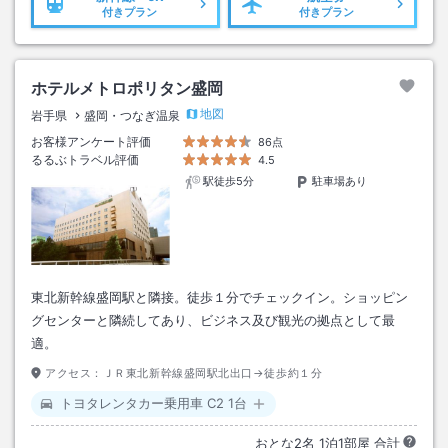
付きプラン
付きプラン
ホテルメトロポリタン盛岡
地図
岩手県
盛岡・つなぎ温泉
お客様アンケート評価
86点
るるぶトラベル評価
4.5
駅徒歩5分
駐車場あり
東北新幹線盛岡駅と隣接。徒歩１分でチェックイン。ショッピン
グセンターと隣続してあり、ビジネス及び観光の拠点として最
適。
アクセス：
ＪＲ東北新幹線盛岡駅北出口→徒歩約１分
トヨタレンタカー乗用車 C2 1台
おとな
2
名
1
泊
1
部屋 合計