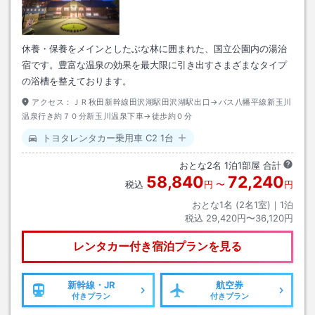
休養・保養をメインとしたぶな林に囲まれた、国立公園内の湯治
宿です。豊富な温泉の効果を最大限に引き出すさまざまなタイプ
の浴槽を整えております。
アクセス：
ＪＲ秋田新幹線田沢湖駅田沢湖駅出口→バス八幡平線新玉川
温泉行き約７０分新玉川温泉下車→徒歩約０分
トヨタレンタカー乗用車 C2 1台
おとな
2
名
1
泊
1
部屋 合計
58,840
72,240
税込
円
〜
円
おとな1名 (
2
名1室)｜
1
泊
税込
29,420円〜36,120円
レンタカー付き
宿泊プランを見る
新幹線・JR
航空券
付きプラン
付きプラン