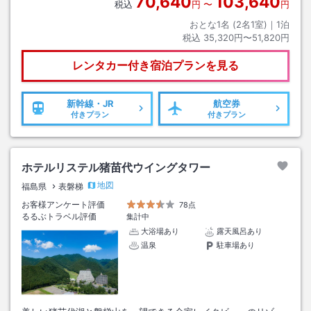
70,640
103,640
税込
円
〜
円
おとな1名 (
2
名1室)｜
1
泊
税込
35,320円〜51,820円
レンタカー付き
宿泊プランを見る
新幹線・JR
航空券
付きプラン
付きプラン
ホテルリステル猪苗代ウイングタワー
地図
福島県
表磐梯
お客様アンケート評価
78点
るるぶトラベル評価
集計中
大浴場あり
露天風呂あり
温泉
駐車場あり