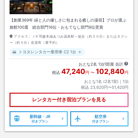
【創業369年 緑と人の優しさに包まれる癒しの湯宿】プロが選ぶ
旅館100選 総合部門16位・おもてなし部門9位受賞
アクセス：
ＪＲ羽越本線あつみ温泉駅～徒歩（約３０分）またはタクシ
ー（約５分）送迎有（要予約）
トヨタレンタカー乗用車 C2 1台
おとな
2
名
1
泊
1
部屋 合計
47,240
102,840
税込
円
〜
円
おとな1名 (
2
名1室)｜
1
泊
税込
23,620円〜51,420円
レンタカー付き
宿泊プランを見る
新幹線・JR
航空券
付きプラン
付きプラン