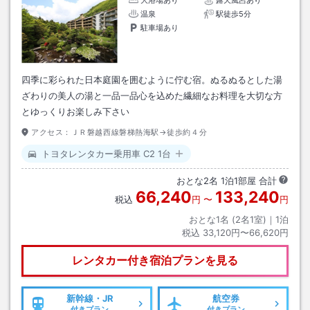
温泉
駅徒歩5分
駐車場あり
四季に彩られた日本庭園を囲むように佇む宿。ぬるぬるとした湯
ざわりの美人の湯と一品一品心を込めた繊細なお料理を大切な方
とゆっくりお楽しみ下さい
アクセス：
ＪＲ磐越西線磐梯熱海駅→徒歩約４分
トヨタレンタカー乗用車 C2 1台
おとな
2
名
1
泊
1
部屋 合計
66,240
133,240
税込
円
〜
円
おとな1名 (
2
名1室)｜
1
泊
税込
33,120円〜66,620円
レンタカー付き
宿泊プランを見る
新幹線・JR
航空券
付きプラン
付きプラン