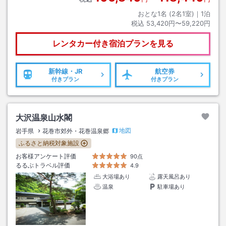
おとな1名 (
2
名1室)｜
1
泊
税込
53,420円〜59,220円
レンタカー付き
宿泊プランを見る
新幹線・JR
航空券
付きプラン
付きプラン
大沢温泉山水閣
地図
岩手県
花巻市郊外・花巻温泉郷
ふるさと納税対象施設
お客様アンケート評価
90点
るるぶトラベル評価
4.9
大浴場あり
露天風呂あり
温泉
駐車場あり