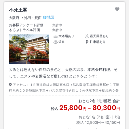
不死王閣
地図
大阪府
池田・箕面
お客様アンケート評価
集計中
るるぶトラベル評価
集計中
大浴場あり
露天風呂あり
温泉
駐車場あり
大阪とは思えない自然の景色と、天然の温泉、本格会席料理。そ
して、エステや岩盤浴など癒しのひとときをどうぞ！
アクセス：
ＪＲ東海道線大阪駅東出口→私鉄阪急宝塚線梅田駅から宝塚
行き約２０分池田駅下車→バス久安寺行き約１５分伏尾下車→徒歩約０分
おとな
2
名
1
泊
1
部屋 合計
25,800
80,300
税込
円
〜
円
おとな1名 (
2
名1室)｜
1
泊
税込
12,900円〜40,150円