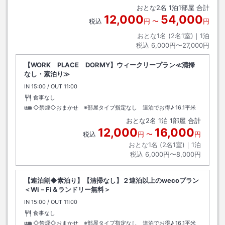
おとな
2
名
1
泊
1
部屋 合計
12,000
54,000
税込
円
〜
円
おとな1名 (
2
名1室)｜
1
泊
税込
6,000円〜27,000円
【WORK PLACE DORMY】ウィークリープラン≪清掃
なし・素泊り≫
IN
チェックイン
15:00
/ OUT
チェックアウト
11:00
食事なし
◇禁煙◇おまかせ ※部屋タイプ指定なし 連泊でお得♪
16.1平米
おとな
2
名
1
泊
1
部屋 合計
12,000
16,000
税込
円
〜
円
おとな1名 (
2
名1室)｜
1
泊
税込
6,000円〜8,000円
【連泊割◆素泊り】【清掃なし】２連泊以上のwecoプラン
＜Wi－Fi＆ランドリー無料＞
IN
チェックイン
15:00
/ OUT
チェックアウト
11:00
食事なし
◇禁煙◇おまかせ ※部屋タイプ指定なし 連泊でお得♪
16.1平米