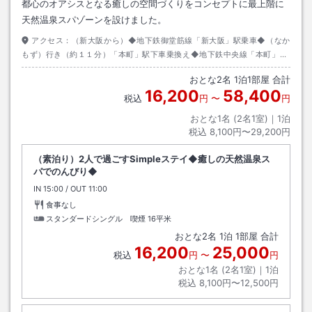
都心のオアシスとなる癒しの空間づくりをコンセプトに最上階に
天然温泉スパゾーンを設けました。
アクセス：
（新大阪から）◆地下鉄御堂筋線「新大阪」駅乗車◆（なか
もず）行き（約１１分）「本町」駅下車乗換え◆地下鉄中央線「本町」駅
乗車◆（奈良登美ヶ丘）行き（約２分）◆「堺筋本町」駅下車◆１号出口
おとな
2
名
1
泊
1
部屋 合計
～徒歩（約６分）
16,200
58,400
税込
円
〜
円
おとな1名 (
2
名1室)｜
1
泊
税込
8,100円〜29,200円
（素泊り）2人で過ごすSimpleステイ◆癒しの天然温泉ス
パでのんびり◆
IN
チェックイン
15:00
/ OUT
チェックアウト
11:00
食事なし
スタンダードシングル 喫煙
16平米
おとな
2
名
1
泊
1
部屋 合計
16,200
25,000
税込
円
〜
円
おとな1名 (
2
名1室)｜
1
泊
税込
8,100円〜12,500円