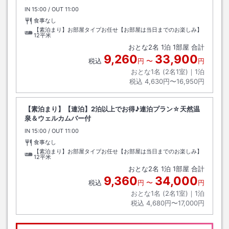
IN
チェックイン
15:00
/ OUT
チェックアウト
11:00
食事なし
【素泊まり】お部屋タイプお任せ【お部屋は当日までのお楽しみ】
12平米
おとな
2
名
1
泊
1
部屋 合計
9,260
33,900
税込
円
〜
円
おとな1名 (
2
名1室)｜
1
泊
税込
4,630円〜16,950円
【素泊まり】【連泊】2泊以上でお得♪連泊プラン☆天然温
泉＆ウェルカムバー付
IN
チェックイン
15:00
/ OUT
チェックアウト
11:00
食事なし
【素泊まり】お部屋タイプお任せ【お部屋は当日までのお楽しみ】
12平米
おとな
2
名
1
泊
1
部屋 合計
9,360
34,000
税込
円
〜
円
おとな1名 (
2
名1室)｜
1
泊
税込
4,680円〜17,000円