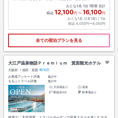
おとな
2
名
1
泊
1
部屋 合計
12,100
16,100
税込
円
〜
円
おとな1名 (
2
名1室)｜
1
泊
税込
6,050円〜8,050円
全ての宿泊プランを見る
大江戸温泉物語Ｐｒｅｍｉｕｍ 箕面観光ホテル
地図
大阪府
池田・箕面
お客様アンケート評価
集計中
るるぶトラベル評価
集計中
大浴場あり
温泉
駅徒歩5分
駐車場あり
絶景の「天空湯屋」とスパーガーデンで温泉ステイを楽しむホテ