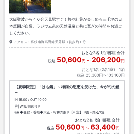
大阪難波から４０分天見駅すぐ！桜や紅葉が楽しめる三千坪の日
本庭園が自慢。ラジウム泉の天然温泉と共に寛ぎの時間をお過ご
しください。
アクセス：
私鉄南海高野線天見駅→徒歩約１分
おとな
2
名
1
泊
1
部屋 合計
50,600
206,200
税込
円
〜
円
おとな1名 (
2
名1室)｜
1
泊
税込
25,300円〜103,100円
【夏季限定】「はも鍋」～梅雨の恩恵を受けた、今が旬の鱧
～
IN
チェックイン
15:00
/ OUT
チェックアウト
10:00
夕食/朝食付き
◆登鯉・呑福◆大正・昭和の趣き【和室】
8畳＋踏込3畳
おとな
2
名
1
泊
1
部屋 合計
50,600
63,400
税込
円
〜
円