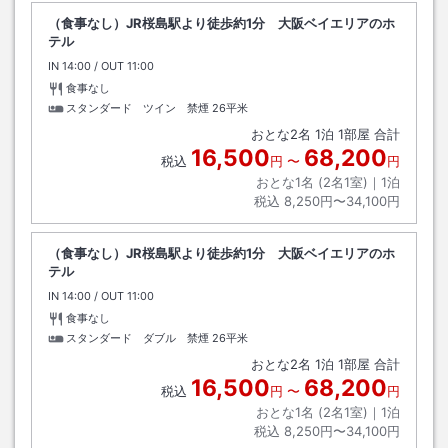
（食事なし）JR桜島駅より徒歩約1分 大阪ベイエリアのホ
テル
IN
チェックイン
14:00
/ OUT
チェックアウト
11:00
食事なし
スタンダード ツイン 禁煙
26平米
おとな
2
名
1
泊
1
部屋 合計
16,500
68,200
税込
円
〜
円
おとな1名 (
2
名1室)｜
1
泊
税込
8,250円〜34,100円
（食事なし）JR桜島駅より徒歩約1分 大阪ベイエリアのホ
テル
IN
チェックイン
14:00
/ OUT
チェックアウト
11:00
食事なし
スタンダード ダブル 禁煙
26平米
おとな
2
名
1
泊
1
部屋 合計
16,500
68,200
税込
円
〜
円
おとな1名 (
2
名1室)｜
1
泊
税込
8,250円〜34,100円