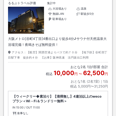
るるぶトラベル評価
集計中
大浴場あり
温泉
無線LAN
駅徒歩5分
駐車場あり
大阪メトロ[谷町4丁目]4番出口より徒歩4分♪サウナ付天然温泉大
浴場完備！夜鳴きそば無料提供！
アクセス：
【航空】関西空港よりバスで約７０分 【地下鉄】谷町四丁
目駅下車 徒歩約４分 【お車】阪神高速 法円坂出口利用
おとな
2
名
1
泊
1
部屋 合計
10,000
62,500
税込
円
〜
円
おとな1名 (
2
名1室)｜
1
泊
税込
5,000円〜31,250円
【ウィークリー◆素泊り】【清掃無し】4連泊以上のweco
プラン＜Wi－Fi＆ランドリー無料＞
IN
チェックイン
15:00
/ OUT
チェックアウト
11:00
食事なし