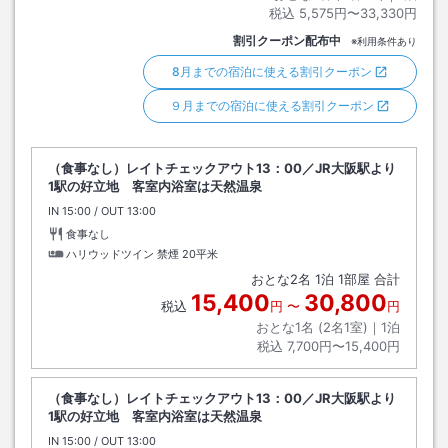
税込
5,575円〜33,330円
割引クーポン配布中
※利用条件あり
8月までの宿泊に使える割引クーポン
９月までの宿泊に使える割引クーポン
（食事なし）レイトチェックアウト13：00／JR大阪駅より
1駅の好立地 客室内浴室は天然温泉
IN
チェックイン
15:00
/ OUT
チェックアウト
13:00
食事なし
ハリウッドツイン 禁煙
20平米
おとな
2
名
1
泊
1
部屋 合計
15,400
30,800
税込
円
〜
円
おとな1名 (
2
名1室)｜
1
泊
税込
7,700円〜15,400円
（食事なし）レイトチェックアウト13：00／JR大阪駅より
1駅の好立地 客室内浴室は天然温泉
IN
チェックイン
15:00
/ OUT
チェックアウト
13:00