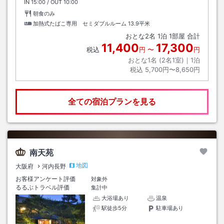
IN
チェックイン
15:00
/ OUT
チェックアウト
10:00
朝食のみ
加熱式たばこ専用 セミダブルルーム
13.9平米
おとな
2
名
1
泊
1
部屋 合計
11,400
17,300
税込
円
〜
円
おとな1名 (
2
名1室)｜
1
泊
税込
5,700円〜8,650円
全ての宿泊プランを見る
南天苑
地図
大阪府
河内長野
お客様アンケート評価
対象外
るるぶトラベル評価
集計中
大浴場あり
温泉
駅徒歩5分
駐車場あり