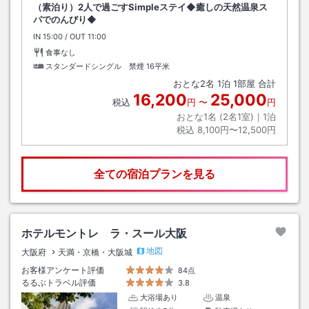
（素泊り）2人で過ごすSimpleステイ◆癒しの天然温泉ス
パでのんびり◆
IN
チェックイン
15:00
/ OUT
チェックアウト
11:00
食事なし
スタンダードシングル 禁煙
16平米
おとな
2
名
1
泊
1
部屋 合計
16,200
25,000
税込
円
〜
円
おとな1名 (
2
名1室)｜
1
泊
税込
8,100円〜12,500円
全ての宿泊プランを見る
ホテルモントレ ラ・スール大阪
地図
大阪府
天満・京橋・大阪城
お客様アンケート評価
84点
るるぶトラベル評価
3.8
大浴場あり
温泉