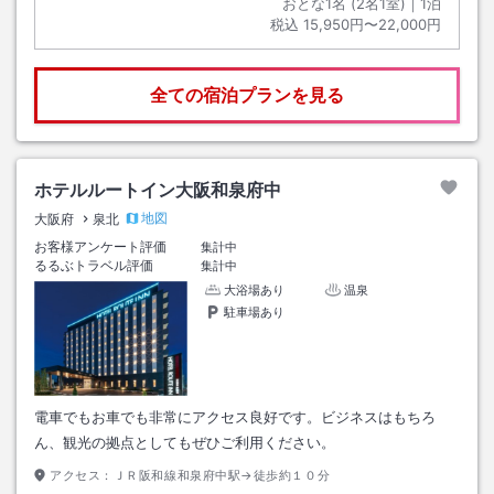
おとな1名 (
2
名1室)｜
1
泊
税込
15,950円〜22,000円
全ての宿泊プランを見る
ホテルルートイン大阪和泉府中
地図
大阪府
泉北
お客様アンケート評価
集計中
るるぶトラベル評価
集計中
大浴場あり
温泉
駐車場あり
電車でもお車でも非常にアクセス良好です。ビジネスはもちろ
ん、観光の拠点としてもぜひご利用ください。
アクセス：
ＪＲ阪和線和泉府中駅→徒歩約１０分