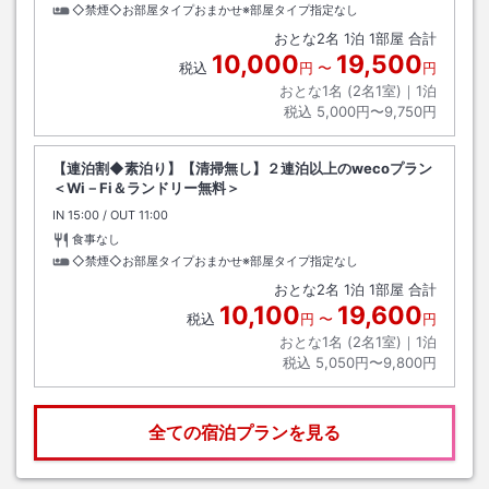
◇禁煙◇お部屋タイプおまかせ※部屋タイプ指定なし
おとな
2
名
1
泊
1
部屋 合計
10,000
19,500
税込
円
〜
円
おとな1名 (
2
名1室)｜
1
泊
税込
5,000円〜9,750円
【連泊割◆素泊り】【清掃無し】２連泊以上のwecoプラン
＜Wi－Fi＆ランドリー無料＞
IN
チェックイン
15:00
/ OUT
チェックアウト
11:00
食事なし
◇禁煙◇お部屋タイプおまかせ※部屋タイプ指定なし
おとな
2
名
1
泊
1
部屋 合計
10,100
19,600
税込
円
〜
円
おとな1名 (
2
名1室)｜
1
泊
税込
5,050円〜9,800円
全ての宿泊プランを見る