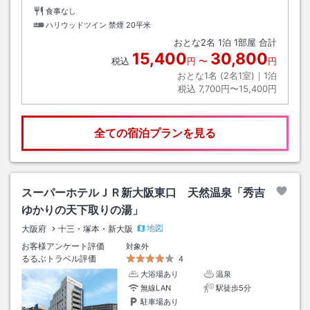
食事なし
ハリウッドツイン 禁煙
20平米
おとな
2
名
1
泊
1
部屋 合計
15,400
30,800
税込
円
〜
円
おとな1名 (
2
名1室)｜
1
泊
税込
7,700円〜15,400円
全ての宿泊プランを見る
スーパーホテルＪＲ新大阪東口 天然温泉「秀吉
ゆかりの天下取りの湯」
地図
大阪府
十三・塚本・新大阪
お客様アンケート評価
対象外
るるぶトラベル評価
4
大浴場あり
温泉
無線LAN
駅徒歩5分
駐車場あり