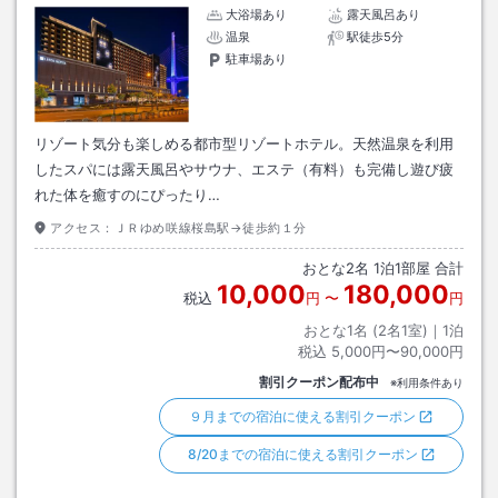
大浴場あり
露天風呂あり
温泉
駅徒歩5分
駐車場あり
リゾート気分も楽しめる都市型リゾートホテル。天然温泉を利用
したスパには露天風呂やサウナ、エステ（有料）も完備し遊び疲
れた体を癒すのにぴったり…
アクセス：
ＪＲゆめ咲線桜島駅→徒歩約１分
おとな
2
名
1
泊
1
部屋 合計
10,000
180,000
税込
円
〜
円
おとな1名 (
2
名1室)｜
1
泊
税込
5,000円〜90,000円
割引クーポン配布中
※利用条件あり
９月までの宿泊に使える割引クーポン
8/20までの宿泊に使える割引クーポン