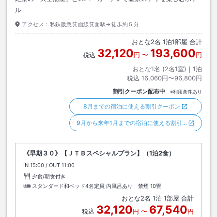
ル
アクセス：
私鉄阪急箕面線箕面駅→徒歩約５分
おとな
2
名
1
泊
1
部屋 合計
32,120
193,600
税込
円
〜
円
おとな1名 (
2
名1室)｜
1
泊
税込
16,060円〜96,800円
割引クーポン配布中
※利用条件あり
8月までの宿泊に使える割引クーポン
9月から来年1月までの宿泊に使える割引…
《早期３０》【ＪＴＢスペシャルプラン】（1泊2食）
IN
チェックイン
15:00
/ OUT
チェックアウト
11:00
夕食/朝食付き
スタンダード和ベッド4名定員 内風呂あり 禁煙
10畳
おとな
2
名
1
泊
1
部屋 合計
32,120
67,540
税込
円
〜
円