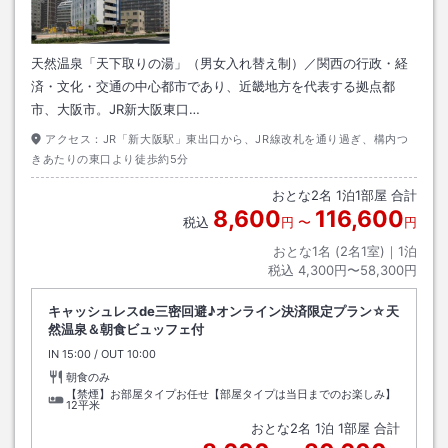
天然温泉「天下取りの湯」（男女入れ替え制）／関西の行政・経
済・文化・交通の中心都市であり、近畿地方を代表する拠点都
市、大阪市。JR新大阪東口…
アクセス：
JR「新大阪駅」東出口から、JR線改札を通り過ぎ、構内つ
きあたりの東口より徒歩約5分
おとな
2
名
1
泊
1
部屋 合計
8,600
116,600
税込
円
〜
円
おとな1名 (
2
名1室)｜
1
泊
税込
4,300円〜58,300円
キャッシュレスde三密回避♪オンライン決済限定プラン☆天
然温泉＆朝食ビュッフェ付
IN
チェックイン
15:00
/ OUT
チェックアウト
10:00
朝食のみ
【禁煙】お部屋タイプお任せ【部屋タイプは当日までのお楽しみ】
12平米
おとな
2
名
1
泊
1
部屋 合計