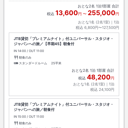
おとな
2
名
1
泊
1
部屋 合計
13,600
255,000
税込
円
〜
円
おとな1名 (
2
名1室)｜
1
泊
税込
6,800円〜127,500円
JTB貸切「プレミアムナイト」付ユニバーサル・スタジオ・
ジャパンへの旅／【早期45】朝食付
IN
チェックイン
14:00
/ OUT
チェックアウト
11:00
朝食のみ
スタンダードルーム
25平米
おとな
2
名
1
泊
1
部屋 合計
48,200
税込
円
おとな1名 (
2
名1室)｜
1
泊
税込
24,100円
JTB貸切「プレミアムナイト」付ユニバーサル・スタジオ・
ジャパンへの旅／朝食付
IN
チェックイン
15:00
/ OUT
チェックアウト
11:00
朝食のみ