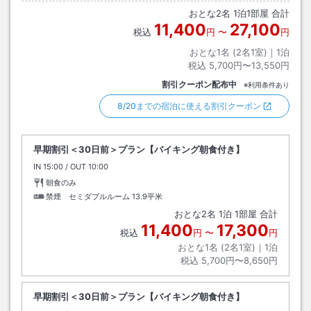
おとな
2
名
1
泊
1
部屋 合計
11,400
27,100
税込
円
〜
円
おとな1名 (
2
名1室)｜
1
泊
税込
5,700円〜13,550円
割引クーポン配布中
※利用条件あり
8/20までの宿泊に使える割引クーポン
早期割引＜30日前＞プラン【バイキング朝食付き】
IN
チェックイン
15:00
/ OUT
チェックアウト
10:00
朝食のみ
禁煙 セミダブルルーム
13.9平米
おとな
2
名
1
泊
1
部屋 合計
11,400
17,300
税込
円
〜
円
おとな1名 (
2
名1室)｜
1
泊
税込
5,700円〜8,650円
早期割引＜30日前＞プラン【バイキング朝食付き】