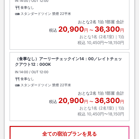
IN
チェックイン
14:00
/ OUT
チェックアウト
12:00
食事なし
スタンダードツイン 禁煙
22平米
おとな
2
名
1
泊
1
部屋 合計
20,900
36,300
税込
円
〜
円
おとな1名 (
2
名1室)｜
1
泊
税込
10,450円〜18,150円
（食事なし）アーリーチェックイン14：00／レイトチェッ
クアウト12：00OK
IN
チェックイン
14:00
/ OUT
チェックアウト
12:00
食事なし
スタンダードツイン 禁煙
22平米
おとな
2
名
1
泊
1
部屋 合計
20,900
36,300
税込
円
〜
円
おとな1名 (
2
名1室)｜
1
泊
税込
10,450円〜18,150円
全ての宿泊プランを見る