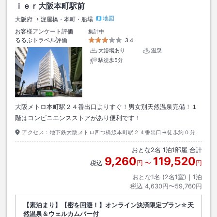
ｉｅｒ大阪本町駅前
地図
大阪府
淀屋橋・本町・船場
お客様アンケート評価
集計中
るるぶトラベル評価
3.4
大浴場あり
温泉
駅徒歩5分
大阪メトロ本町駅２４番出口よりすぐ！男女別天然温泉完備！１
階はコンビニエンスストアがあり便利です！
アクセス：
地下鉄大阪メトロ四つ橋線本町駅２４番出口→徒歩約０分
おとな
2
名
1
泊
1
部屋 合計
9,260
119,520
税込
円
〜
円
おとな1名 (
2
名1室)｜
1
泊
税込
4,630円〜59,760円
【素泊まり】【密を回避！】オンライン決済限定プラン☆天
然温泉＆ウェルカムバー付