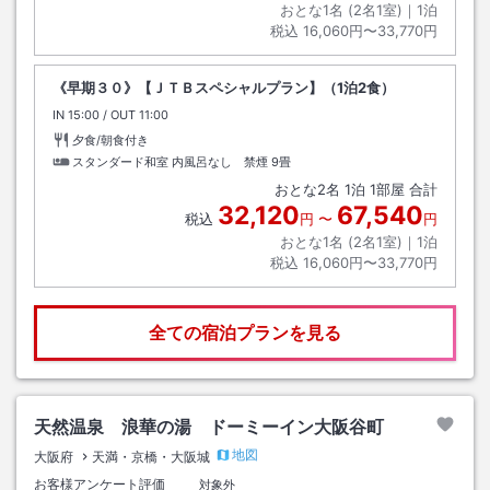
おとな1名 (
2
名1室)｜
1
泊
税込
16,060円〜33,770円
《早期３０》【ＪＴＢスペシャルプラン】（1泊2食）
IN
チェックイン
15:00
/ OUT
チェックアウト
11:00
夕食/朝食付き
スタンダード和室 内風呂なし 禁煙
9畳
おとな
2
名
1
泊
1
部屋 合計
32,120
67,540
税込
円
〜
円
おとな1名 (
2
名1室)｜
1
泊
税込
16,060円〜33,770円
全ての宿泊プランを見る
天然温泉 浪華の湯 ドーミーイン大阪谷町
地図
大阪府
天満・京橋・大阪城
お客様アンケート評価
対象外