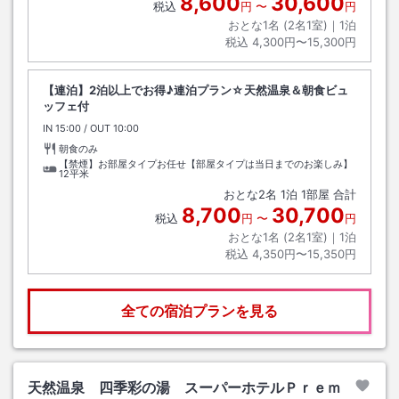
8,600
30,600
税込
円
〜
円
おとな1名 (
2
名1室)｜
1
泊
税込
4,300円〜15,300円
【連泊】2泊以上でお得♪連泊プラン☆天然温泉＆朝食ビュ
ッフェ付
IN
チェックイン
15:00
/ OUT
チェックアウト
10:00
朝食のみ
【禁煙】お部屋タイプお任せ【部屋タイプは当日までのお楽しみ】
12平米
おとな
2
名
1
泊
1
部屋 合計
8,700
30,700
税込
円
〜
円
おとな1名 (
2
名1室)｜
1
泊
税込
4,350円〜15,350円
全ての宿泊プランを見る
天然温泉 四季彩の湯 スーパーホテルＰｒｅｍ