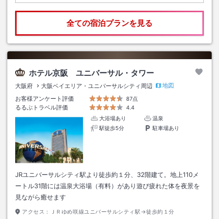
全ての宿泊プランを見る
ホテル京阪 ユニバーサル・タワー
地図
大阪府
大阪ベイエリア・ユニバーサルシティ周辺
お客様アンケート評価
87点
るるぶトラベル評価
4.4
大浴場あり
温泉
駅徒歩5分
駐車場あり
JRユニバーサルシティ駅より徒歩約１分、32階建て。地上110メ
ートル31階には温泉大浴場（有料）があり遊び疲れた体を夜景を
見ながら癒せます
アクセス：
ＪＲゆめ咲線ユニバーサルシティ駅→徒歩約１分