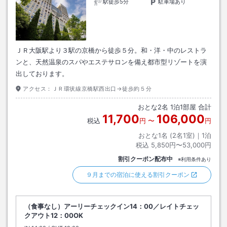
駅徒歩5分
駐車場あり
ＪＲ大阪駅より３駅の京橋から徒歩５分。和・洋・中のレストラ
ンと、天然温泉のスパやエステサロンを備え都市型リゾートを演
出しております。
アクセス：
ＪＲ環状線京橋駅西出口→徒歩約５分
おとな
2
名
1
泊
1
部屋 合計
11,700
106,000
税込
円
〜
円
おとな1名 (
2
名1室)｜
1
泊
税込
5,850円〜53,000円
割引クーポン配布中
※利用条件あり
９月までの宿泊に使える割引クーポン
（食事なし）アーリーチェックイン14：00／レイトチェッ
クアウト12：00OK