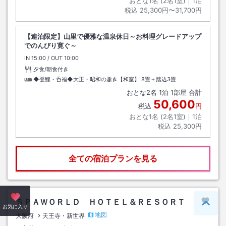
おとな1名 (
2
名1室)｜
1
泊
税込
25,300円〜31,700円
【連泊限定】山里で優雅な温泉休日～お料理グレードアップ
でのんびり寛ぐ～
IN
チェックイン
15:00
/ OUT
チェックアウト
10:00
夕食/朝食付き
◆登鯉・呑福◆大正・昭和の趣き【和室】
8畳＋踏込3畳
おとな
2
名
1
泊
1
部屋 合計
50,600
税込
円
おとな1名 (
2
名1室)｜
1
泊
税込
25,300円
全ての宿泊プランを見る
ＳＰＡＷＯＲＬＤ ＨＯＴＥＬ＆ＲＥＳＯＲＴ
ペー
お気に入り
地図
大阪府
天王寺・新世界