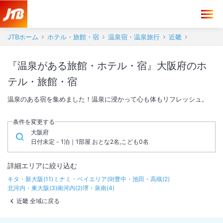
JTBホーム
ホテル・旅館・宿
温泉宿・温泉旅行
近畿
『温泉がある旅館・ホテル・宿』大阪府のホ
テル・旅館・宿
温泉のある宿を集めました！温泉に浸かって心も体もリフレッシュ。
条件を変更する
大阪府
日付未定 - 1泊｜1部屋 おとな2名,こども0名
詳細エリアに絞り込む
キタ・新大阪
(
11
)
ミナミ・ベイエリア
(
9
)
豊中・池田・高槻
(
2
)
北河内・東大阪
(
3
)
南河内
(
2
)
堺・泉南
(
4
)
近畿 全域に戻る