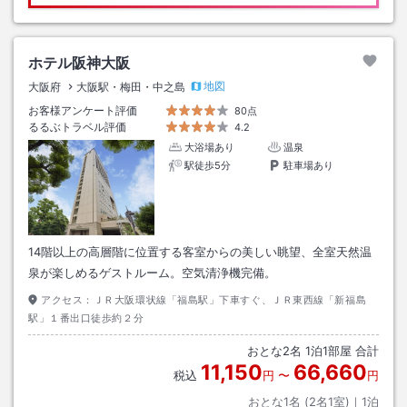
ホテル阪神大阪
地図
大阪府
大阪駅・梅田・中之島
お客様アンケート評価
80点
るるぶトラベル評価
4.2
大浴場あり
温泉
駅徒歩5分
駐車場あり
14階以上の高層階に位置する客室からの美しい眺望、全室天然温
泉が楽しめるゲストルーム。空気清浄機完備。
アクセス：
ＪＲ大阪環状線「福島駅」下車すぐ、ＪＲ東西線「新福島
駅」１番出口徒歩約２分
おとな
2
名
1
泊
1
部屋 合計
11,150
66,660
税込
円
〜
円
おとな1名 (
2
名1室)｜
1
泊