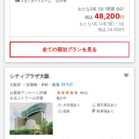
スタンダードルーム
25平米
おとな
2
名
1
泊
1
部屋 合計
48,200
税込
円
おとな1名 (
2
名1室)｜
1
泊
税込
24,100円
全ての宿泊プランを見る
シティプラザ大阪
地図
大阪府
淀屋橋・本町・船場
お客様アンケート評価
86点
るるぶトラベル評価
集計中
大浴場あり
露天風呂あり
温泉
駐車場あり