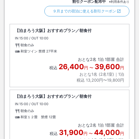
割引クーポン配布中
※利用条件あり
９月までの宿泊に使える割引クーポン
【泊まろう大阪】おすすめプラン／朝食付
IN
チェックイン
15:00
/ OUT
チェックアウト
10:00
朝食のみ
和室ツイン 禁煙
27平米
おとな
2
名
1
泊
1
部屋 合計
26,400
39,600
税込
円
〜
円
おとな1名 (
2
名1室)｜
1
泊
税込
13,200円〜19,800円
【泊まろう大阪】おすすめプラン／朝食付
IN
チェックイン
15:00
/ OUT
チェックアウト
10:00
朝食のみ
和室１２畳 禁煙
12畳
おとな
2
名
1
泊
1
部屋 合計
31,900
44,000
税込
円
〜
円