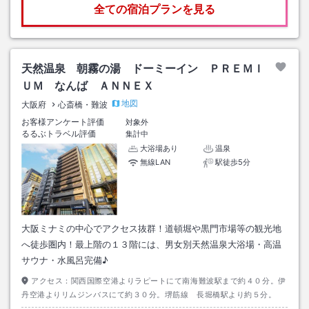
全ての宿泊プランを見る
天然温泉 朝霧の湯 ドーミーイン ＰＲＥＭＩ
ＵＭ なんば ＡＮＮＥＸ
地図
大阪府
心斎橋・難波
お客様アンケート評価
対象外
るるぶトラベル評価
集計中
大浴場あり
温泉
無線LAN
駅徒歩5分
大阪ミナミの中心でアクセス抜群！道頓堀や黒門市場等の観光地
へ徒歩圏内！最上階の１３階には、男女別天然温泉大浴場・高温
サウナ・水風呂完備♪
アクセス：
関西国際空港よりラピートにて南海難波駅まで約４０分。伊
丹空港よりリムジンバスにて約３０分。堺筋線 長堀橋駅より約５分。