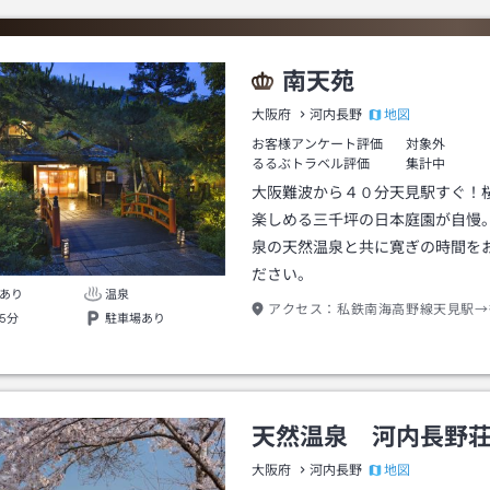
南天苑
地図
大阪府
河内長野
お客様アンケート評価
対象外
るるぶトラベル評価
集計中
大阪難波から４０分天見駅すぐ！
楽しめる三千坪の日本庭園が自慢
泉の天然温泉と共に寛ぎの時間を
ださい。
あり
温泉
アクセス：
私鉄南海高野線天見駅→
5分
駐車場あり
天然温泉 河内長野
地図
大阪府
河内長野