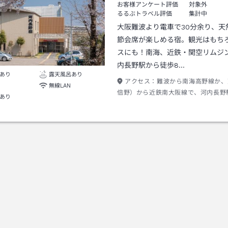
お客様アンケート評価
対象外
るるぶトラベル評価
集計中
大阪難波より電車で30分余り、天
節会席が楽しめる宿。観光はもち
スにも！南海、近鉄・関空リムジ
内長野駅から徒歩8…
あり
露天風呂あり
アクセス：
難波から南海高野線か、
無線LAN
倍野）から近鉄南大阪線で、河内長野
あり
（急行３０分～４５分あまり） 駅か
利用でワンメーター程。徒歩約８分、
ご送迎あり