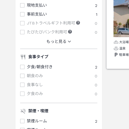
現地支払い
2
事前支払い
1
JTBトラベルギフト利用可
0
たびたびバンク利用可
0
もっと見る
大浴場
温泉
駐車場
食事タイプ
夕食/朝食付き
2
朝食のみ
0
食事なし
0
夕食のみ
0
禁煙・喫煙
禁煙ルーム
2