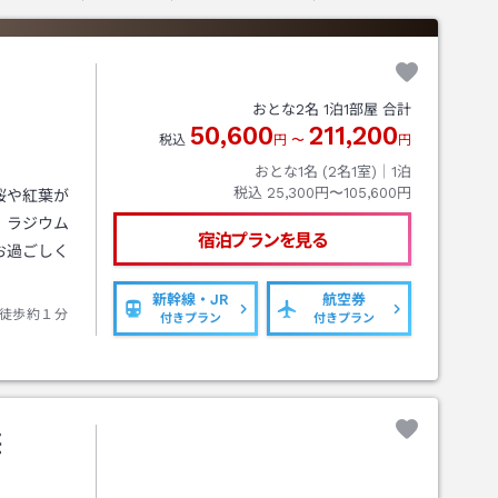
おとな
2
名
1
泊
1
部屋 合計
50,600
211,200
税込
円
〜
円
おとな1名 (
2
名1室)｜
1
泊
税込
25,300円〜105,600円
桜や紅葉が
。ラジウム
宿泊プランを見る
お過ごしく
新幹線・JR
航空券
徒歩約１分
付きプラン
付きプラン
荘