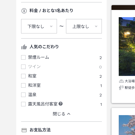
料金 / おとな1名あたり
〜
下限なし
上限なし
人気のこだわり
禁煙ルーム
2
ツイン
0
和室
2
大浴場
和洋室
1
駅徒歩
温泉
2
露天風呂付客室
1
閉じる
お支払方法