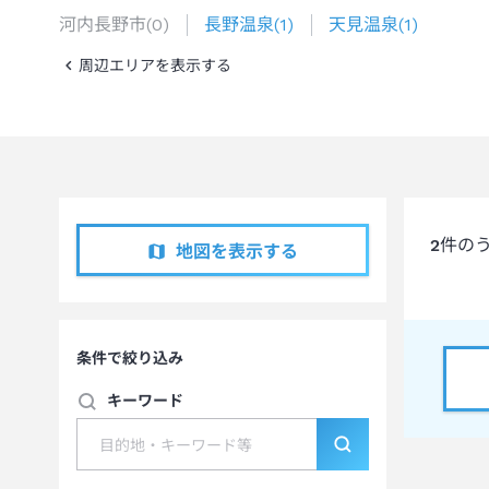
河内長野市
(
0
)
長野温泉
(
1
)
天見温泉
(
1
)
周辺エリアを表示する
2
件の
地図を表示する
条件で絞り込み
キーワード