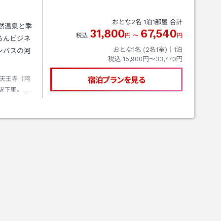
おとな
2
名
1
泊
1
部屋 合計
然温泉と季
31,800
67,540
税込
円
〜
円
ろんビジネ
おとな1名 (
2
名1室)｜
1
泊
ンバスの河
税込
15,900円〜33,770円
天王寺（阿
宿泊プランを見る
駅下車。
らタクシー
階段あり。