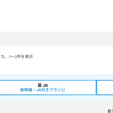
うち、
1～2
件を表示
新幹線・JR付きプラン
お