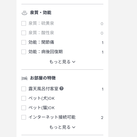
泉質・効能
泉質：硫黄泉
0
泉質：酸性泉
0
効能：関節痛
1
効能：病後回復期
1
もっと見る
お部屋の特徴
露天風呂付客室
1
ペット(犬)OK
ペット(猫)OK
インターネット接続可能
2
もっと見る