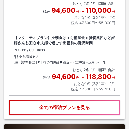
おとな
2
名
1
泊
1
部屋 合計
94,600
110,000
税込
円
〜
円
おとな1名 (
2
名1室)｜
1
泊
税込
47,300円〜55,000円
【マタニティプラン】夕朝食は＜お部屋食＞貸切風呂など妊
婦さんも安心◆夫婦で過ごす出産前の贅沢時間
IN
チェックイン
15:00
/ OUT
チェックアウト
10:30
夕食/朝食付き
【標準客室｜D】檜の内風呂◆踏込＋和室10畳＋広縁
32平米
おとな
2
名
1
泊
1
部屋 合計
94,600
118,800
税込
円
〜
円
おとな1名 (
2
名1室)｜
1
泊
税込
47,300円〜59,400円
全ての宿泊プランを見る