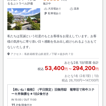
るるぶトラベル評価
集計中
大浴場あり
温泉
駐車場あり
私たちは至誠という社是のもとお客様をお迎えしています。お客
様の気持ちに寄り添い日々感動を生み出し続けられるようおもて
なしいたします。
アクセス：
私鉄箱根登山鉄道宮ノ下駅→徒歩約７分
おとな
2
名
1
泊
1
部屋 合計
53,400
294,200
税込
円
〜
円
おとな1名 (
2
名1室)｜
1
泊
税込
26,700円〜147,100円
【肉いね！箱根】（平日限定）旧御用邸 菊華荘で和牛ステ
ーキ丼御膳を★1泊2食付き
IN
チェックイン
15:00
/ OUT
チェックアウト
11:00
夕食/朝食付き