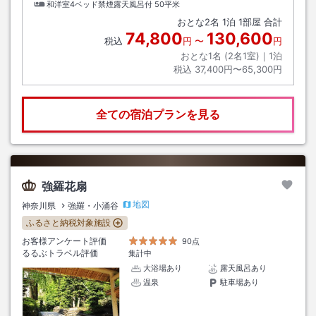
和洋室4ベッド禁煙露天風呂付
50平米
おとな
2
名
1
泊
1
部屋 合計
74,800
130,600
税込
円
〜
円
おとな1名 (
2
名1室)｜
1
泊
税込
37,400円〜65,300円
全ての宿泊プランを見る
強羅花扇
地図
神奈川県
強羅・小涌谷
ふるさと納税対象施設
お客様アンケート評価
90点
るるぶトラベル評価
集計中
大浴場あり
露天風呂あり
温泉
駐車場あり