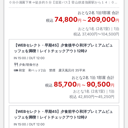
０分小涌園下車→徒歩約５分【送迎バス】登山鉄道強羅駅から１４：００
～１６：４０まで２０分間隔で巡回シャトルバスあり（予約不要）
おとな
2
名
1
泊
1
部屋 合計
74,800
209,000
税込
円
〜
円
おとな1名 (
2
名1室)｜
1
泊
税込
37,400円〜104,500円
【WEBセレクト・早期45】夕食後半◇和洋プレミアムビュ
ッフェを満喫！レイトチェックアウト12時♪
IN
チェックイン
15:00
/ OUT
チェックアウト
12:00
夕食/朝食付き
和室 和ベッド2台 禁煙 露天風呂付
35平米
おとな
2
名
1
泊
1
部屋 合計
85,700
90,500
税込
円
〜
円
おとな1名 (
2
名1室)｜
1
泊
税込
42,850円〜45,250円
【WEBセレクト・早期45】夕食前半◇和洋プレミアムビュ
ッフェを満喫！レイトチェックアウト12時♪
IN
チェックイン
15:00
/ OUT
チェックアウト
12:00