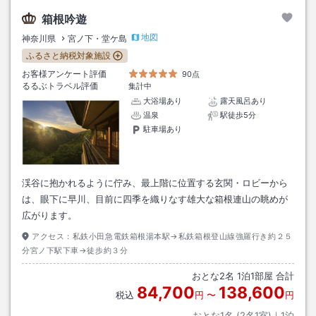
箱根吟遊
地図
神奈川県
宮ノ下・堂ケ島
ふるさと納税対象施設
お客様アンケート評価
90点
るるぶトラベル評価
集計中
大浴場あり
露天風呂あり
温泉
駅徒歩5分
駐車場あり
渓谷に抱かれるように佇み、最上階に位置する玄関・ロビーから
は、眼下に早川、目前に四季を織りなす雄大な箱根連山の眺めが
広がります。
アクセス：
私鉄小田急電鉄箱根湯本駅→私鉄箱根登山線強羅行き約２５
分宮ノ下駅下車→徒歩約３分
おとな
2
名
1
泊
1
部屋 合計
84,700
138,600
税込
円
〜
円
おとな1名 (
2
名1室)｜
1
泊