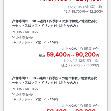
おとな1名 (
2
名1室)｜
1
泊
税込
18,700円〜112,200円
夕食時間19：30～確約！四季折々の創作和食／地酒飲み比
べセット又はソフトドリンク付（おとなのみ）
IN
チェックイン
15:00
/ OUT
チェックアウト
11:00
夕食/朝食付き
スタンダード 和室ツイン
25平米
おとな
2
名
1
泊
1
部屋 合計
59,400
90,200
税込
円
〜
円
おとな1名 (
2
名1室)｜
1
泊
税込
29,700円〜45,100円
夕食時間17：30～確約！四季折々の創作和食／地酒飲み比
べセット又はソフトドリンク付（おとなのみ）
IN
チェックイン
15:00
/ OUT
チェックアウト
11:00
夕食/朝食付き
スタンダード 和室ツイン
25平米
おとな
2
名
1
泊
1
部屋 合計