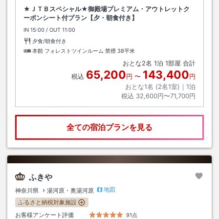
★ＪＴＢスペシャル★御殿場プレミアム・アウトレットク
ーポンシート付プラン【夕・朝食付き】
IN
チェックイン
15:00
/ OUT
チェックアウト
11:00
夕食/朝食付き
本館 フォレストツインルーム 禁煙
38平米
おとな
2
名
1
泊
1
部屋 合計
65,200
143,400
税込
円
〜
円
おとな1名 (
2
名1室)｜
1
泊
税込
32,600円〜71,700円
全ての宿泊プランを見る
ふきや
地図
神奈川県
湯河原・奥湯河原
ふるさと納税対象施設
お客様アンケート評価
91点