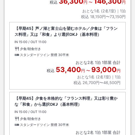
36,300
146,300
税込
円
〜
円
おとな1名 (
2
名1室)｜
1
泊
税込
18,150円〜73,150円
【早期45】芦ノ湖と富士山を望むホテル／夕食は「フラン
ス料理」又は「和食」より選択OK♪（基本料理）
IN
チェックイン
15:00
/ OUT
チェックアウト
11:00
夕食/朝食付き
スタンダードツイン 禁煙
30平米
おとな
2
名
1
泊
1
部屋 合計
53,400
93,000
税込
円
〜
円
おとな1名 (
2
名1室)｜
1
泊
税込
26,700円〜46,500円
【早期45】夕食を本格的な「フランス料理」又は彩り豊か
な「和食」から選択OK♪（基本料理）
IN
チェックイン
15:00
/ OUT
チェックアウト
11:00
夕食/朝食付き
スタンダードツイン 禁煙
30平米
おとな
2
名
1
泊
1
部屋 合計