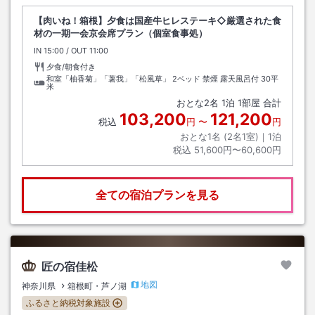
【肉いね！箱根】夕食は国産牛ヒレステーキ◇厳選された食
材の一期一会京会席プラン（個室食事処）
IN
チェックイン
15:00
/ OUT
チェックアウト
11:00
夕食/朝食付き
和室「柚香菊」「薯我」「松風草」 2ベッド 禁煙 露天風呂付
30平
米
おとな
2
名
1
泊
1
部屋 合計
103,200
121,200
税込
円
〜
円
おとな1名 (
2
名1室)｜
1
泊
税込
51,600円〜60,600円
全ての宿泊プランを見る
匠の宿佳松
地図
神奈川県
箱根町・芦ノ湖
ふるさと納税対象施設