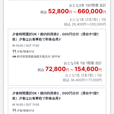
おとな
2
名
1
泊
1
部屋 合計
52,800
660,000
税込
円
〜
円
おとな1名 (
2
名1室)｜
1
泊
税込
26,400円〜330,000円
夕食時間選択OK！館内利用券2，000円分付（滞在中1室1
枚）夕食はお食事処で和食会席♪
IN
チェックイン
14:00
/ OUT
チェックアウト
11:00
夕食/朝食付き
和洋室禁煙庭側露天風呂付
38平米
おとな
2
名
1
泊
1
部屋 合計
72,800
154,600
税込
円
〜
円
おとな1名 (
2
名1室)｜
1
泊
税込
36,400円〜77,300円
夕食時間選択OK！館内利用券2，000円分付（滞在中1室1
枚）夕食はお食事処で和食会席♪
IN
チェックイン
14:00
/ OUT
チェックアウト
11:00
夕食/朝食付き