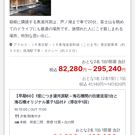
箱根に隣接する奥湯河原は、芦ノ湖まで車で20分。富士山を眺め
てのドライブにも最適の場所です。旅慣れた人にこそ親しまれる
場所。特別な思い出に。
アクセス：
ＪＲ東京駅～ＪＲ東海道新幹線（こだま号）東京駅乗車（約
５０分）熱海駅下車～タクシー（約２０分）
おとな
2
名
1
泊
1
部屋 合計
82,280
295,240
税込
円
〜
円
おとな1名 (
2
名1室)｜
1
泊
税込
41,140円〜147,620円
【早期60】1室につき湯河原駅～海石榴間の往復送迎1台と
海石榴オリジナル菓子1品付♪（滞在中1回）
IN
チェックイン
15:00
/ OUT
チェックアウト
11:00
夕食/朝食付き
本館 和室二間 禁煙
12畳＋次の間
おとな
2
名
1
泊
1
部屋 合計