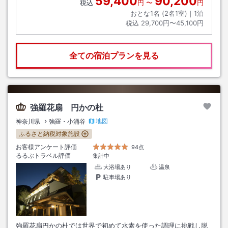
59,400
90,200
税込
円
〜
円
おとな1名 (
2
名1室)｜
1
泊
税込
29,700円〜45,100円
全ての宿泊プランを見る
強羅花扇 円かの杜
地図
神奈川県
強羅・小涌谷
ふるさと納税対象施設
お客様アンケート評価
94点
るるぶトラベル評価
集計中
大浴場あり
温泉
駐車場あり
強羅花扇円かの杜では世界で初めて水素を使った調理に挑戦し脱