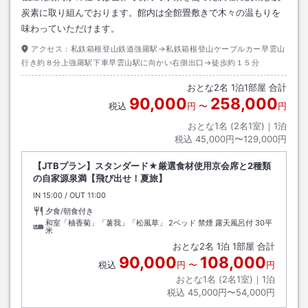
炭素に取り組んでおります。館内は全館畳敷きで木々の温もりを
味わっていただけます。
アクセス：
私鉄箱根登山鉄道強羅駅→私鉄箱根登山ケーブルカー早雲山
行き約８分上強羅駅下車早雲山駅に向かい右側出口→徒歩約１５分
おとな
2
名
1
泊
1
部屋 合計
90,000
258,000
税込
円
〜
円
おとな1名 (
2
名1室)｜
1
泊
税込
45,000円〜129,000円
【JTBプラン】スタンダード★厳選食材使用京会席と2種類
の自家源泉満【飛び出せ！夏旅】
IN
チェックイン
15:00
/ OUT
チェックアウト
11:00
夕食/朝食付き
和室「柚香菊」「薯我」「松風草」 2ベッド 禁煙 露天風呂付
30平
米
おとな
2
名
1
泊
1
部屋 合計
90,000
108,000
税込
円
〜
円
おとな1名 (
2
名1室)｜
1
泊
税込
45,000円〜54,000円