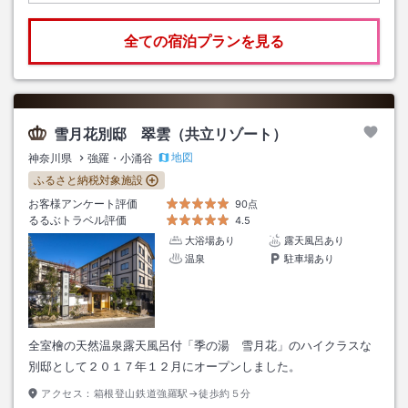
全ての宿泊プランを見る
雪月花別邸 翠雲（共立リゾート）
地図
神奈川県
強羅・小涌谷
ふるさと納税対象施設
お客様アンケート評価
90点
るるぶトラベル評価
4.5
大浴場あり
露天風呂あり
温泉
駐車場あり
全室檜の天然温泉露天風呂付「季の湯 雪月花」のハイクラスな
別邸として２０１７年１２月にオープンしました。
アクセス：
箱根登山鉄道強羅駅→徒歩約５分