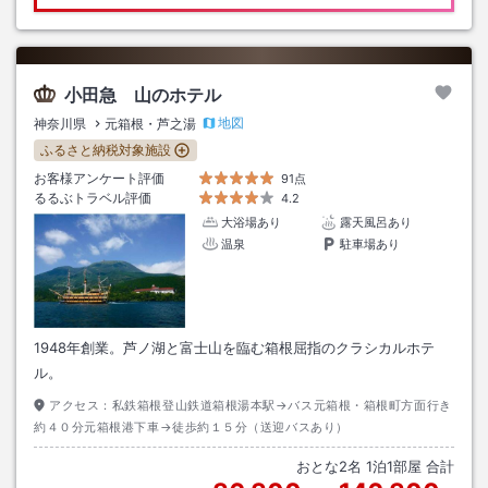
小田急 山のホテル
地図
神奈川県
元箱根・芦之湯
ふるさと納税対象施設
お客様アンケート評価
91点
るるぶトラベル評価
4.2
大浴場あり
露天風呂あり
温泉
駐車場あり
1948年創業。芦ノ湖と富士山を臨む箱根屈指のクラシカルホテ
ル。
アクセス：
私鉄箱根登山鉄道箱根湯本駅→バス元箱根・箱根町方面行き
約４０分元箱根港下車→徒歩約１５分（送迎バスあり）
おとな
2
名
1
泊
1
部屋 合計