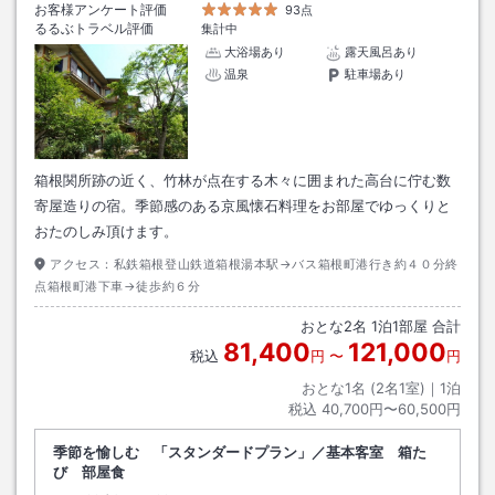
お客様アンケート評価
93点
るるぶトラベル評価
集計中
大浴場あり
露天風呂あり
温泉
駐車場あり
箱根関所跡の近く、竹林が点在する木々に囲まれた高台に佇む数
寄屋造りの宿。季節感のある京風懐石料理をお部屋でゆっくりと
おたのしみ頂けます。
アクセス：
私鉄箱根登山鉄道箱根湯本駅→バス箱根町港行き約４０分終
点箱根町港下車→徒歩約６分
おとな
2
名
1
泊
1
部屋 合計
81,400
121,000
税込
円
〜
円
おとな1名 (
2
名1室)｜
1
泊
税込
40,700円〜60,500円
季節を愉しむ 「スタンダードプラン」／基本客室 箱た
び 部屋食