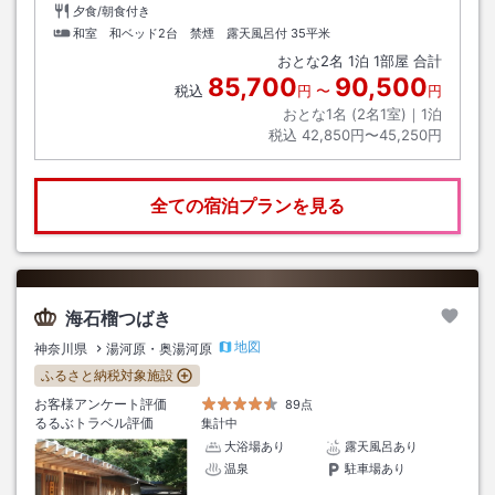
夕食/朝食付き
和室 和ベッド2台 禁煙 露天風呂付
35平米
おとな
2
名
1
泊
1
部屋 合計
85,700
90,500
税込
円
〜
円
おとな1名 (
2
名1室)｜
1
泊
税込
42,850円〜45,250円
全ての宿泊プランを見る
海石榴つばき
地図
神奈川県
湯河原・奥湯河原
ふるさと納税対象施設
お客様アンケート評価
89点
るるぶトラベル評価
集計中
大浴場あり
露天風呂あり
温泉
駐車場あり