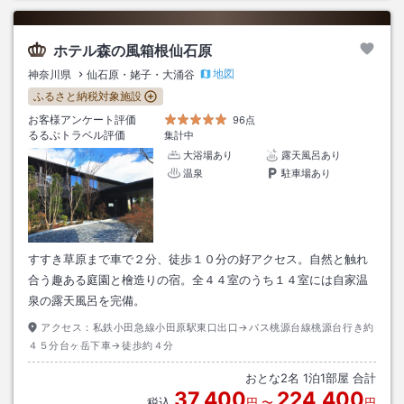
ホテル森の風箱根仙石原
地図
神奈川県
仙石原・姥子・大涌谷
ふるさと納税対象施設
お客様アンケート評価
96点
るるぶトラベル評価
集計中
大浴場あり
露天風呂あり
温泉
駐車場あり
すすき草原まで車で２分、徒歩１０分の好アクセス。自然と触れ
合う趣ある庭園と檜造りの宿。全４４室のうち１４室には自家温
泉の露天風呂を完備。
アクセス：
私鉄小田急線小田原駅東口出口→バス桃源台線桃源台行き約
４５分台ヶ岳下車→徒歩約４分
おとな
2
名
1
泊
1
部屋 合計
37,400
224,400
税込
円
〜
円