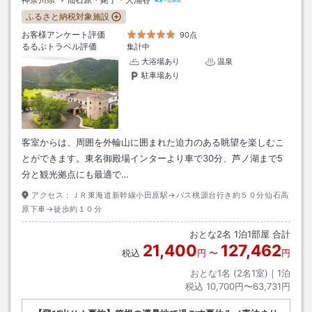
ふるさと納税対象施設
お客様アンケート評価
90点
るるぶトラベル評価
集計中
大浴場あり
温泉
駐車場あり
客室からは、周囲を外輪山に囲まれた迫力のある眺望を楽しむこ
とができます。東名御殿場インターより車で30分、芦ノ湖まで5
分と観光拠点にも最適で…
アクセス：
ＪＲ東海道新幹線小田原駅→バス桃源台行き約５０分仙石高
原下車→徒歩約１０分
おとな
2
名
1
泊
1
部屋 合計
21,400
127,462
税込
円
〜
円
おとな1名 (
2
名1室)｜
1
泊
税込
10,700円〜63,731円