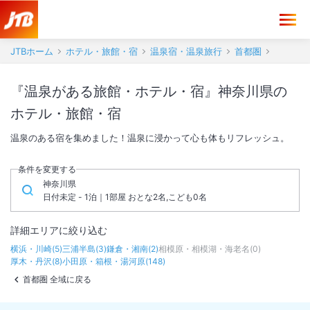
JTBホーム
ホテル・旅館・宿
温泉宿・温泉旅行
首都圏
『温泉がある旅館・ホテル・宿』神奈川県の
ホテル・旅館・宿
温泉のある宿を集めました！温泉に浸かって心も体もリフレッシュ。
条件を変更する
神奈川県
日付未定 - 1泊｜1部屋 おとな2名,こども0名
詳細エリアに絞り込む
横浜・川崎
(
5
)
三浦半島
(
3
)
鎌倉・湘南
(
2
)
相模原・相模湖・海老名
(
0
)
厚木・丹沢
(
8
)
小田原・箱根・湯河原
(
148
)
首都圏 全域に戻る