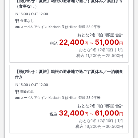
【飛び出せ！夏旅】箱根の避暑地で過ごす夏休み／素泊まり
（食事なし）
IN
チェックイン
15:00
/ OUT
チェックアウト
12:00
食事なし
スーペリアツイン Kodachi又はHikari 禁煙
28.9平米
おとな
2
名
1
泊
1
部屋 合計
22,400
51,000
税込
円
〜
円
おとな1名 (
2
名1室)｜
1
泊
税込
11,200円〜25,500円
【飛び出せ！夏旅】箱根の避暑地で過ごす夏休み／一泊朝食
付き
IN
チェックイン
15:00
/ OUT
チェックアウト
12:00
朝食のみ
スーペリアツイン Kodachi又はHikari 禁煙
28.9平米
おとな
2
名
1
泊
1
部屋 合計
32,400
61,000
税込
円
〜
円
おとな1名 (
2
名1室)｜
1
泊
税込
16,200円〜30,500円