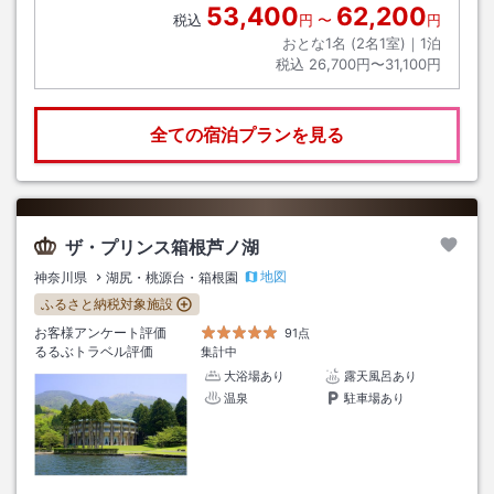
53,400
62,200
税込
円
〜
円
おとな1名 (
2
名1室)｜
1
泊
税込
26,700円〜31,100円
全ての宿泊プランを見る
ザ・プリンス箱根芦ノ湖
地図
神奈川県
湖尻・桃源台・箱根園
ふるさと納税対象施設
お客様アンケート評価
91点
るるぶトラベル評価
集計中
大浴場あり
露天風呂あり
温泉
駐車場あり