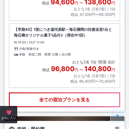
94,600
138,600
税込
円
〜
円
おとな1名 (
2
名1室)｜
1
泊
税込
47,300円〜69,300円
【早期45】1室につき湯河原駅～海石榴間の往復送迎1台と
海石榴オリジナル菓子1品付♪（滞在中1回）
IN
チェックイン
15:00
/ OUT
チェックアウト
11:00
夕食/朝食付き
本館 和室二間 禁煙
12畳＋次の間
おとな
2
名
1
泊
1
部屋 合計
96,800
140,800
税込
円
〜
円
おとな1名 (
2
名1室)｜
1
泊
税込
48,400円〜70,400円
全ての宿泊プランを見る
ペー
お気に入り
箱根・翠松園