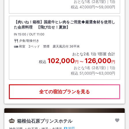
おとな1名 (
2
名1室)｜
1
泊
税込
47,000円〜59,000円
【肉いね！箱根】国産牛ヒレ肉をご用意◆厳選食材を使用し
た会席料理 【飛び出せ！夏旅】
IN
チェックイン
15:00
/ OUT
チェックアウト
11:00
夕食/朝食付き
和室 2ベッド 禁煙 露天風呂付
36平米
おとな
2
名
1
泊
1
部屋 合計
102,000
126,000
税込
円
〜
円
おとな1名 (
2
名1室)｜
1
泊
税込
51,000円〜63,000円
全ての宿泊プランを見る
箱根仙石原プリンスホテル
地図
神奈川県
仙石原・姥子・大涌谷