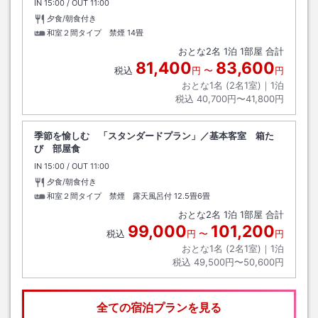
IN
チェックイン
15:00
/ OUT
チェックアウト
11:00
夕食/朝食付き
和室２間タイプ 禁煙
14畳
おとな
2
名
1
泊
1
部屋 合計
81,400
83,600
税込
円
〜
円
おとな1名 (
2
名1室)｜
1
泊
税込
40,700円〜41,800円
季節を愉しむ 「スタンダードプラン」／基本客室 箱た
び 部屋食
IN
チェックイン
15:00
/ OUT
チェックアウト
11:00
夕食/朝食付き
和室２間タイプ 禁煙 露天風呂付
12.5畳6畳
おとな
2
名
1
泊
1
部屋 合計
99,000
101,200
税込
円
〜
円
おとな1名 (
2
名1室)｜
1
泊
税込
49,500円〜50,600円
全ての宿泊プランを見る