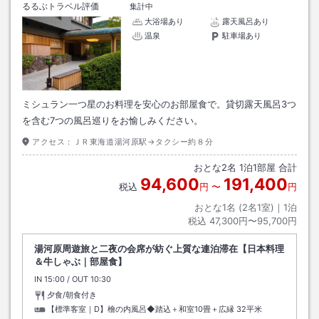
るるぶトラベル評価
集計中
大浴場あり
露天風呂あり
温泉
駐車場あり
ミシュラン一つ星のお料理を安心のお部屋食で。貸切露天風呂3つ
を含む7つの風呂巡りをお愉しみください。
アクセス：
ＪＲ東海道湯河原駅→タクシー約８分
おとな
2
名
1
泊
1
部屋 合計
94,600
191,400
税込
円
〜
円
おとな1名 (
2
名1室)｜
1
泊
税込
47,300円〜95,700円
湯河原周遊旅と二夜の会席が紡ぐ上質な連泊滞在【日本料理
＆牛しゃぶ｜部屋食】
IN
チェックイン
15:00
/ OUT
チェックアウト
10:30
夕食/朝食付き
【標準客室｜D】檜の内風呂◆踏込＋和室10畳＋広縁
32平米