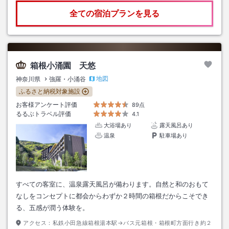
全ての宿泊プランを見る
箱根小涌園 天悠
地図
神奈川県
強羅・小涌谷
ふるさと納税対象施設
お客様アンケート評価
89点
るるぶトラベル評価
4.1
大浴場あり
露天風呂あり
温泉
駐車場あり
すべての客室に、温泉露天風呂が備わります。自然と和のおもて
なしをコンセプトに都会からわずか２時間の箱根だからこそでき
る、五感が潤う体験を。
アクセス：
私鉄小田急線箱根湯本駅→バス元箱根・箱根町方面行き約２