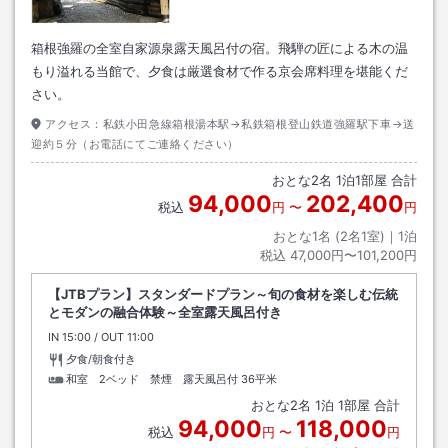
箱根強羅の全室自家源泉露天風呂付の宿。飛騨の匠による木の温
もり溢れる当館で、夕食は厳選食材で作る京会席料理を堪能くだ
さい。
アクセス：
私鉄小田急線箱根湯本駅→私鉄箱根登山鉄道強羅駅下車→送
迎約５分（お電話にてご連絡ください）
おとな
2
名
1
泊
1
部屋 合計
94,000
202,400
税込
円
〜
円
おとな1名 (
2
名1室)｜
1
泊
税込
47,000円〜101,200円
【JTBプラン】スタンダードプラン～旬の食材を楽しむ伝統
とモダンの融合体験～全室露天風呂付き
IN
チェックイン
15:00
/ OUT
チェックアウト
11:00
夕食/朝食付き
和室 2ベッド 禁煙 露天風呂付
36平米
おとな
2
名
1
泊
1
部屋 合計
94,000
118,000
税込
円
〜
円