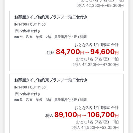
税込
42,350円〜69,300円
お部屋タイプお約束プラン／一泊二食付き
IN
チェックイン
14:00
/ OUT
チェックアウト
11:00
夕食/朝食付き
空 和室 禁煙 2階 露天風呂付
8畳＋洋間
おとな
2
名
1
泊
1
部屋 合計
84,700
94,600
税込
円
〜
円
おとな1名 (
2
名1室)｜
1
泊
税込
42,350円〜47,300円
お部屋タイプお約束プラン／一泊二食付き
IN
チェックイン
14:00
/ OUT
チェックアウト
11:00
夕食/朝食付き
星 和室 禁煙 3階 露天風呂付
8畳＋洋間
おとな
2
名
1
泊
1
部屋 合計
89,100
106,700
税込
円
〜
円
おとな1名 (
2
名1室)｜
1
泊
税込
44,550円〜53,350円