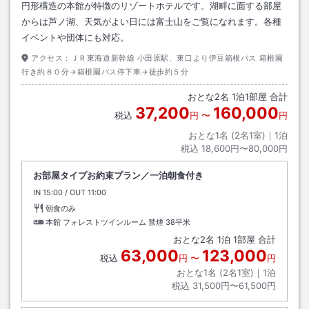
円形構造の本館が特徴のリゾートホテルです。湖畔に面する部屋
からは芦ノ湖、天気がよい日には富士山をご覧になれます。各種
イベントや団体にも対応。
アクセス：
ＪＲ東海道新幹線 小田原駅、東口より伊豆箱根バス 箱根園
行き約８０分→箱根園バス停下車→徒歩約５分
おとな
2
名
1
泊
1
部屋 合計
37,200
160,000
税込
円
〜
円
おとな1名 (
2
名1室)｜
1
泊
税込
18,600円〜80,000円
お部屋タイプお約束プラン／一泊朝食付き
IN
チェックイン
15:00
/ OUT
チェックアウト
11:00
朝食のみ
本館 フォレストツインルーム 禁煙
38平米
おとな
2
名
1
泊
1
部屋 合計
63,000
123,000
税込
円
〜
円
おとな1名 (
2
名1室)｜
1
泊
税込
31,500円〜61,500円