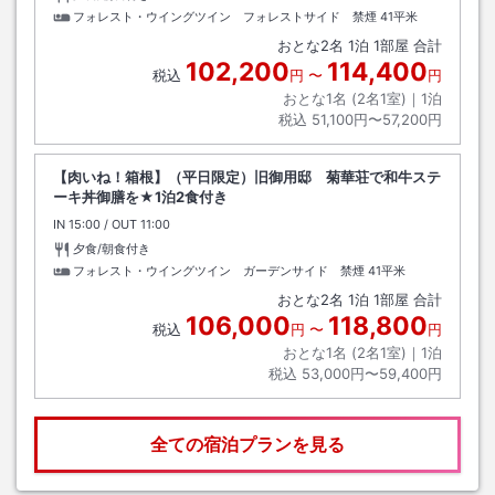
フォレスト・ウイングツイン フォレストサイド 禁煙
41平米
おとな
2
名
1
泊
1
部屋 合計
102,200
114,400
税込
円
〜
円
おとな1名 (
2
名1室)｜
1
泊
税込
51,100円〜57,200円
【肉いね！箱根】（平日限定）旧御用邸 菊華荘で和牛ステ
ーキ丼御膳を★1泊2食付き
IN
チェックイン
15:00
/ OUT
チェックアウト
11:00
夕食/朝食付き
フォレスト・ウイングツイン ガーデンサイド 禁煙
41平米
おとな
2
名
1
泊
1
部屋 合計
106,000
118,800
税込
円
〜
円
おとな1名 (
2
名1室)｜
1
泊
税込
53,000円〜59,400円
全ての宿泊プランを見る