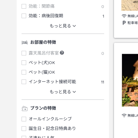
効能：関節痛
0
効能：病後回復期
1
無線L
駐車場
もっと見る
お部屋の特徴
露天風呂付客室
0
ペット(犬)OK
ペット(猫)OK
インターネット接続可能
11
もっと見る
プランの特徴
無線L
オールインクルーシブ
誕生日・記念日特典あり