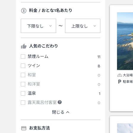
料金 / おとな1名あたり
〜
下限なし
上限なし
人気のこだわり
禁煙ルーム
11
ツイン
8
和室
0
大浴場
駐車場
和洋室
0
温泉
1
露天風呂付客室
0
閉じる
お支払方法