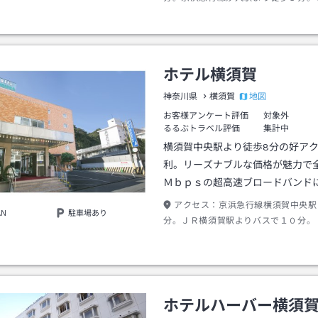
駅よりバスで５分。
ホテル横須賀
地図
神奈川県
横須賀
お客様アンケート評価
対象外
るるぶトラベル評価
集計中
横須賀中央駅より徒歩8分の好ア
利。リーズナブルな価格が魅力で
Ｍｂｐｓの超高速ブロードバンド
アクセス：
京浜急行線横須賀中央駅
AN
駐車場あり
分。ＪＲ横須賀駅よりバスで１０分。
ホテルハーバー横須