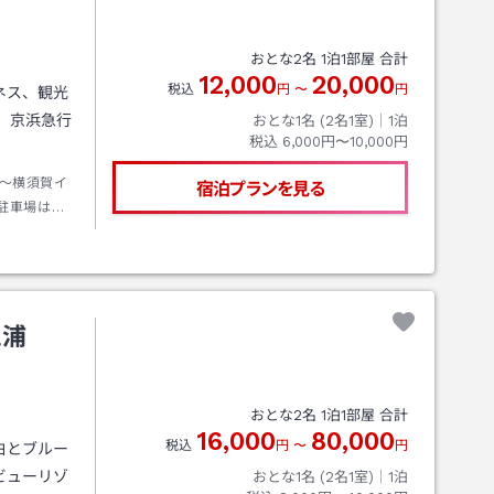
おとな
2
名
1
泊
1
部屋 合計
12,000
20,000
税込
円
〜
円
ネス、観光
、京浜急行
おとな1名 (
2
名1室)｜
1
泊
税込
6,000円〜10,000円
～横須賀イ
宿泊プランを見る
駐車場は予
り徒歩2分、
三浦
おとな
2
名
1
泊
1
部屋 合計
16,000
80,000
税込
円
〜
円
白とブルー
ビューリゾ
おとな1名 (
2
名1室)｜
1
泊