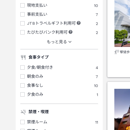
現地支払い
10
事前支払い
7
JTBトラベルギフト利用可
2
たびたびバンク利用可
2
もっと見る
駅徒歩
食事タイプ
夕食/朝食付き
4
朝食のみ
7
食事なし
10
夕食のみ
1
禁煙・喫煙
禁煙ルーム
11