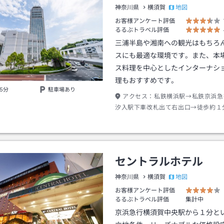
地図
神奈川県
横須賀
お客様アンケート評価
るるぶトラベル評価
三浦半島や湘南への観光はもちろ
スにも最適な環境です。また、本
ス料理を中心としたインターナシ
理もおすすめです。
5分
駐車場あり
アクセス：
私鉄横浜駅→私鉄京浜急
汐入駅下車改札出て右出口→徒歩約１
セントラルホテル
地図
神奈川県
横須賀
お客様アンケート評価
るるぶトラベル評価
集計中
京浜急行横須賀中央駅から１分と