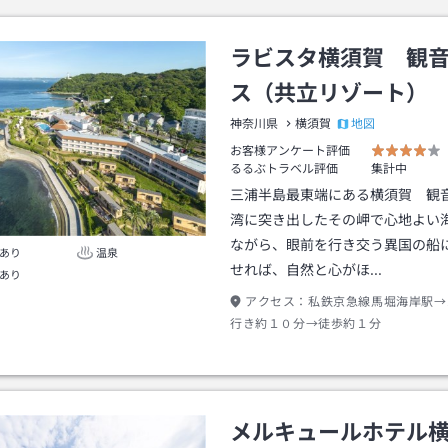
ラビスタ横須賀 観
ス（共立リゾート）
地図
神奈川県
横須賀
お客様アンケート評価
るるぶトラベル評価
集計中
三浦半島最東端にある横須賀 観
湾に突き出したその岬で心地よい
ながら、眼前を行き交う異国の船
あり
温泉
せれば、自然と心がほ…
あり
アクセス：
私鉄京急線馬堀海岸駅→
行き約１０分→徒歩約１分
メルキュールホテル