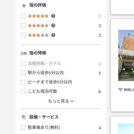
宿の評価
0
2
2
宿の特徴
高級旅館・ホテル
0
駅から徒歩5分以内
5
ビーチまで徒歩5分以内
無線L
こども宿泊可能
8
もっと見る
設備・サービス
駐車場あり(無料)
4