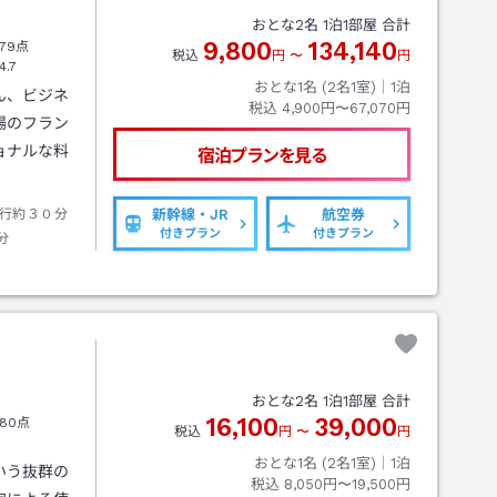
おとな
2
名
1
泊
1
部屋 合計
9,800
134,140
79点
税込
円
〜
円
4.7
おとな1名 (
2
名1室)｜
1
泊
ん、ビジネ
税込
4,900円〜67,070円
場のフラン
ョナルな料
宿泊プランを見る
行約３０分
新幹線・JR
航空券
付きプラン
付きプラン
分
おとな
2
名
1
泊
1
部屋 合計
16,100
39,000
80点
税込
円
〜
円
おとな1名 (
2
名1室)｜
1
泊
いう抜群の
税込
8,050円〜19,500円