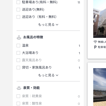
駐車場あり(有料・無料)
11
送迎あり(無料)
送迎あり（有料・無料）
もっと見る
お風呂の特徴
無線L
温泉
1
駐車場
大浴場あり
1
露天風呂あり
0
貸切・家族風呂あり
1
もっと見る
泉質・効能
泉質：硫黄泉
0
泉質：酸性泉
0