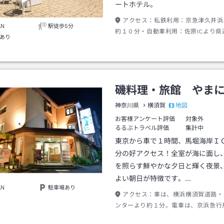
ートホテル。
アクセス：
私鉄利用：京急津久井浜
AN
駅徒歩5分
約１０分・自動車利用：佐原ICより県
あり
約６．１ｋｍ 目標物：三浦海岸
磯料理・旅館 やま
地図
神奈川県
横須賀
お客様アンケート評価
対象外
るるぶトラベル評価
集計中
東京から車で１時間、馬堀海岸Ｉ
分の好アクセス！全室が海に面し
を照らす鮮やかな夕日と輝く夜景
よい朝日が特徴です。…
AN
駐車場あり
アクセス：
車は、横浜横須賀道路・
ンターより約１分。電車は、京浜急行
下車。バスは観音崎行きで伊勢町で下