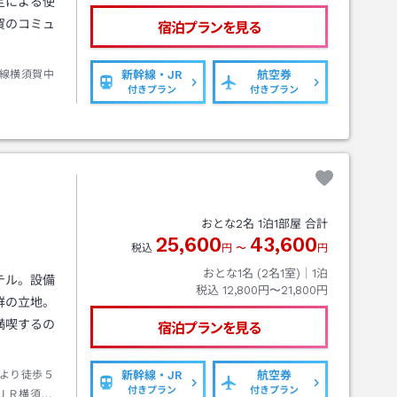
定による使
賀のコミュ
宿泊プランを見る
線横須賀中
新幹線・JR
航空券
付きプラン
付きプラン
カ
おとな
2
名
1
泊
1
部屋 合計
25,600
43,600
税込
円
〜
円
おとな1名 (
2
名1室)｜
1
泊
テル。設備
税込
12,800円〜21,800円
群の立地。
満喫するの
宿泊プランを見る
より徒歩５
新幹線・JR
航空券
付きプラン
付きプラン
ＪＲ横須賀