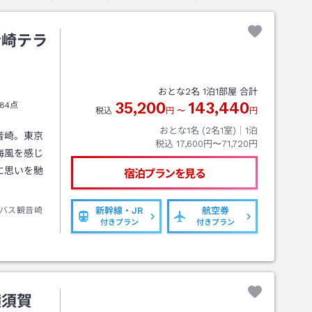
音崎テラ
おとな
2
名
1
泊
1
部屋 合計
35,200
143,440
84点
税込
円
〜
円
おとな1名 (
2
名1室)｜
1
泊
音崎。東京
税込
17,600円〜71,720円
海風を感じ
に思いを馳
宿泊プランを見る
バス観音崎
新幹線・JR
航空券
付きプラン
付きプラン
横須賀