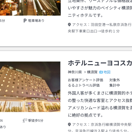
立地条件、リーズナブルな価格設
いやすさが魅力のベイシティ横須
ニティホテルです。
5分
駐車場あり
アクセス：
羽田空港→私鉄京浜急行
央駅下車東口出口→徒歩約１分
ホテルニューヨコス
地図
神奈川県
横須賀
お客様アンケート評価
対象外
るるぶトラベル評価
集計中
外国人客が多くまさに横須賀的ホ
の整った快適な客室とアクセス抜
アメリカンムード溢れる横須賀を
に絶好の拠点です。
AN
駅徒歩5分
アクセス：
京浜急行線横須賀中央駅
あり
分。京浜急行線汐入駅より徒歩５分。