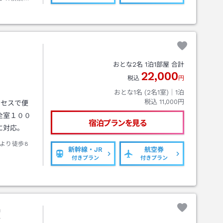
おとな
2
名
1
泊
1
部屋 合計
22,000
税込
円
おとな1名 (
2
名1室)｜
1
泊
税込
11,000円
クセスで便
全室１００
宿泊プランを見る
に対応。
より徒歩8
新幹線・JR
航空券
付きプラン
付きプラン
賀