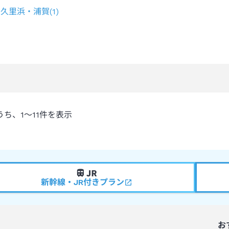
久里浜・浦賀
(
1
)
うち、
1～11
件を表示
新幹線・JR付きプラン
お