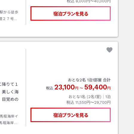
税込
8,000円〜40,000円
駅から徒歩
宿泊プランを見る
道２７号線
に
おとな
2
名
1
泊
1
部屋 合計
Ｃ降りて１
23,100
59,400
税込
円
〜
円
、美しく海
おとな1名 (
2
名1室)｜
1
泊
、目覚めの
税込
11,550円〜29,700円
宿泊プランを見る
馬堀海岸イ
馬堀海岸を
車。送迎は