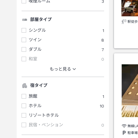
喫煙ルーム
3
部屋タイプ
駅徒歩
シングル
1
ツイン
8
ダブル
7
和室
0
もっと見る
宿タイプ
旅館
1
ホテル
10
リゾートホテル
民宿・ペンション
0
無線L
駐車場