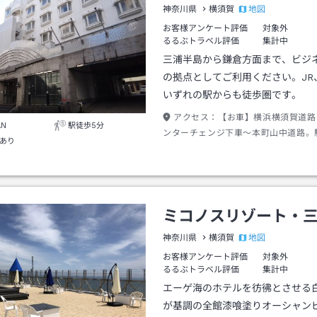
地図
神奈川県
横須賀
お客様アンケート評価
対象外
るるぶトラベル評価
集計中
三浦半島から鎌倉方面まで、ビジ
の拠点としてご利用ください。JR
いずれの駅からも徒歩圏です。
アクセス：
【お車】横浜横須賀道路
AN
駅徒歩5分
ンターチェンジ下車～本町山中道路。
あり
約制です。【電車】京浜急行汐入駅よ
JR横須賀駅より徒歩8分。
ミコノスリゾート・
地図
神奈川県
横須賀
お客様アンケート評価
対象外
るるぶトラベル評価
集計中
エーゲ海のホテルを彷彿とさせる
が基調の全館漆喰塗りオーシャン