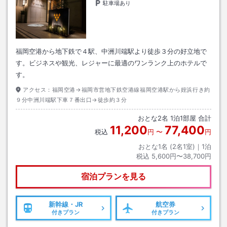
駐車場あり
福岡空港から地下鉄で４駅、中洲川端駅より徒歩３分の好立地で
す。ビジネスや観光、レジャーに最適のワンランク上のホテルで
す。
アクセス：
福岡空港→福岡市営地下鉄空港線福岡空港駅から姪浜行き約
９分中洲川端駅下車７番出口→徒歩約３分
おとな
2
名
1
泊
1
部屋 合計
11,200
77,400
税込
円
〜
円
おとな1名 (
2
名1室)｜
1
泊
税込
5,600円〜38,700円
宿泊プランを見る
新幹線・JR
航空券
付きプラン
付きプラン