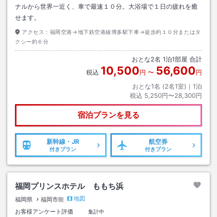
ナルから世界一近く、車で最速１０分。大浴場で１日の疲れを癒
せます。
アクセス：
福岡空港→地下鉄空港線博多駅下車→徒歩約１０分またはタ
クシー約６分
おとな
2
名
1
泊
1
部屋 合計
10,500
56,600
税込
円
〜
円
おとな1名 (
2
名1室)｜
1
泊
税込
5,250円〜28,300円
宿泊プランを見る
新幹線・JR
航空券
付きプラン
付きプラン
福岡プリンスホテル ももち浜
地図
福岡県
福岡市街
お客様アンケート評価
集計中