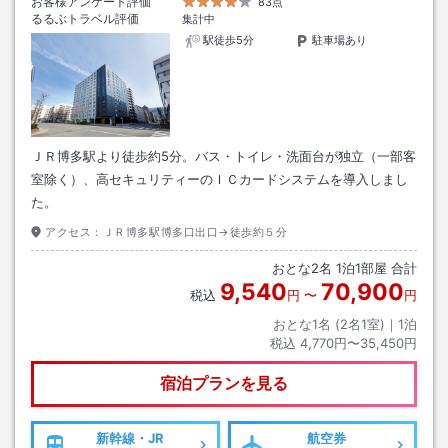
お客様アンケート評価
83点
るるぶトラベル評価
集計中
駅徒歩5分
駐車場あり
ＪＲ博多駅より徒歩約5分。バス・トイレ・洗面台が独立（一部客
室除く）、高セキュリティーのＩＣカードシステムを導入しまし
た。
アクセス：
ＪＲ博多駅博多口出口→徒歩約５分
おとな
2
名
1
泊
1
部屋 合計
9,540
70,900
税込
円
〜
円
おとな1名 (
2
名1室)｜
1
泊
税込
4,770円〜35,450円
宿泊プランを見る
新幹線・JR
航空券