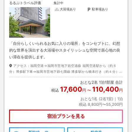
るるぶトラベル評価
集計中
大浴場あり
駐車場あり
「自分らしくいられるお気に入りの場所」をコンセプトに、幻想
的な世界を演出する大浴場やスタイリッシュな空間で居心地の良
い滞在を提供します。
アクセス：
福岡空港→福岡市営地下鉄空港線 福岡空港駅から（約６
分）博多駅下車→福岡市営地下鉄七隈線 博多駅から橋本行き（約４分）天
神南駅下車 ６番出口→徒歩約７分
おとな
2
名
1
泊
1
部屋 合計
17,600
110,400
税込
円
〜
円
おとな1名 (
2
名1室)｜
1
泊
税込
8,800円〜55,200円
宿泊プランを見る