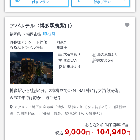
付きプラン
付きプラン
アパホテル〈博多駅筑紫口〉
地図
福岡県
福岡市街
お客様アンケート評価
対象外
るるぶトラベル評価
集計中
大浴場あり
露天風呂あり
無線LAN
駅徒歩5分
駐車場あり
博多駅から徒歩4分。2棟構成でCENTRAL棟には大浴殿完備。
WEST棟では静かに過ごせる
アクセス：
地下鉄空港線「博多」駅(東7出口)から徒歩2分／山陽新幹
線・九州新幹線・JR各線「博多」駅(筑紫口)から徒歩4分
おとな
2
名
1
泊
1
部屋 合計
9,000
104,940
税込
円
〜
円