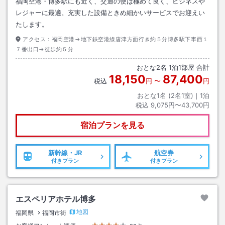
福岡空港・博多駅にも近く、交通の便は極めて良く、ビジネスや
レジャーに最適。充実した設備ときめ細かいサービスでお迎えい
たします。
アクセス：
福岡空港→地下鉄空港線唐津方面行き約５分博多駅下車西１
７番出口→徒歩約５分
おとな
2
名
1
泊
1
部屋 合計
18,150
87,400
税込
円
〜
円
おとな1名 (
2
名1室)｜
1
泊
税込
9,075円〜43,700円
宿泊プランを見る
新幹線・JR
航空券
付きプラン
付きプラン
エスペリアホテル博多
地図
福岡県
福岡市街