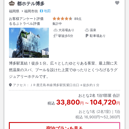
都ホテル博多
地図
福岡県
福岡市街
お客様アンケート評価
89点
るるぶトラベル評価
集計中
大浴場あり
温泉
駅徒歩5分
駐車場あり
博多駅直結！徒歩１分。広々としたゆとりある客室、最上階に天
然温泉のスパ、プールを設けた上質でゆったりとくつろげるラグ
ジュアリーホテルです。
アクセス：
ＪＲ鹿児島本線博多駅筑紫口出口→徒歩約１分
おとな
2
名
1
泊
1
部屋 合計
33,800
104,720
税込
円
〜
円
おとな1名 (
2
名1室)｜
1
泊
税込
16,900円〜52,360円
宿泊プランを見る