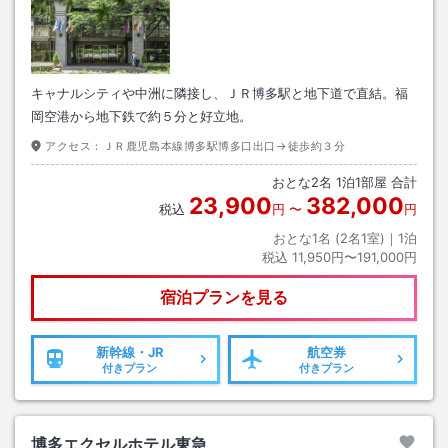
キャナルシティや中洲に隣接し、ＪＲ博多駅と地下道で直結。福
岡空港から地下鉄で約５分と好立地。
アクセス：
ＪＲ鹿児島本線博多駅博多口出口→徒歩約３分
おとな
2
名
1
泊
1
部屋 合計
23,900
382,000
税込
円
〜
円
おとな1名 (
2
名1室)｜
1
泊
税込
11,950円〜191,000円
宿泊プランを見る
新幹線・JR
航空券
付きプラン
付きプラン
博多エクセルホテル東急