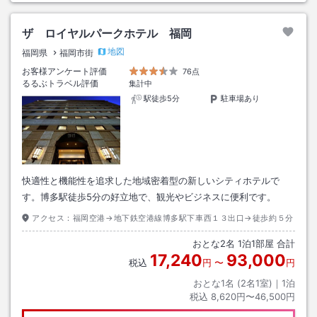
ザ ロイヤルパークホテル 福岡
地図
福岡県
福岡市街
お客様アンケート評価
76点
るるぶトラベル評価
集計中
駅徒歩5分
駐車場あり
快適性と機能性を追求した地域密着型の新しいシティホテルで
す。博多駅徒歩5分の好立地で、観光やビジネスに便利です。
アクセス：
福岡空港→地下鉄空港線博多駅下車西１３出口→徒歩約５分
おとな
2
名
1
泊
1
部屋 合計
17,240
93,000
税込
円
〜
円
おとな1名 (
2
名1室)｜
1
泊
税込
8,620円〜46,500円