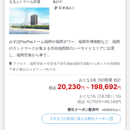
るるぶトラベル評価
集計中
駐車場あり
みずほPayPayドーム福岡や福岡タワー、福岡市博物館など、福岡
のランドマークが集まる市街地西部のシーサイドエリアに位置
し、福岡空港から車で…
アクセス：
福岡空港→市営地下鉄空港線福岡空港駅から約１９分西新駅
下車９番出口→タクシー約６分
おとな
2
名
1
泊
1
部屋 合計
20,230
198,692
税込
円
〜
円
おとな1名 (
2
名1室)｜
1
泊
税込
10,115円〜99,346円
割引クーポン配布中
※利用条件あり
９月までの宿泊に使える割引クーポン