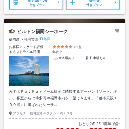
新幹線・JR
航空券
付きプラン
付きプラン
ヒルトン福岡シーホーク
地図
福岡県
福岡市街
お客様アンケート評価
82点
るるぶトラベル評価
集計中
大浴場あり
駐車場あり
みずほＰａｙＰａｙドーム福岡に隣接するアーバンリゾートホテ
ル。客室からは博多湾や福岡市内を一望できます。「都市景観１
００選」に選ばれたシーサ…
アクセス：
福岡空港→タクシー約２０分
おとな
2
名
1
泊
1
部屋 合計