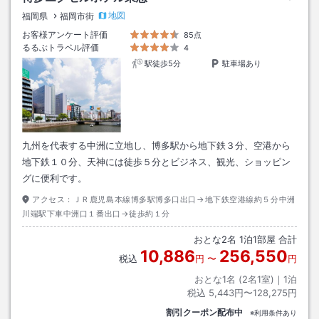
地図
福岡県
福岡市街
お客様アンケート評価
85点
るるぶトラベル評価
4
駅徒歩5分
駐車場あり
九州を代表する中洲に立地し、博多駅から地下鉄３分、空港から
地下鉄１０分、天神には徒歩５分とビジネス、観光、ショッピン
グに便利です。
アクセス：
ＪＲ鹿児島本線博多駅博多口出口→地下鉄空港線約５分中洲
川端駅下車中洲口１番出口→徒歩約１分
おとな
2
名
1
泊
1
部屋 合計
10,886
256,550
税込
円
〜
円
おとな1名 (
2
名1室)｜
1
泊
税込
5,443円〜128,275円
割引クーポン配布中
※利用条件あり