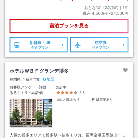
おとな1名 (
2
名1室)｜
1
泊
税込
4,500円〜24,500円
宿泊プランを見る
新幹線・JR
航空券
付きプラン
付きプラン
ホテルＷＢＦグランデ博多
地図
福岡県
福岡市街
お客様アンケート評価
集計中
るるぶトラベル評価
3.5
大浴場あり
駐車場あり
人気の博多エリアで博多駅へ徒歩１０分。福岡空港国際線ターミ