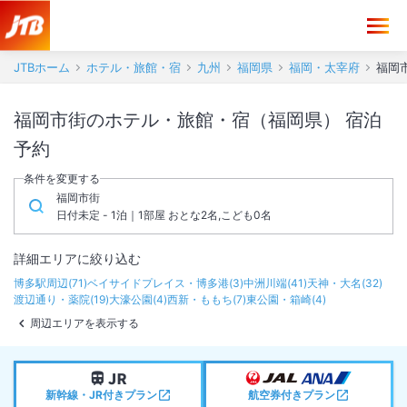
JTBホーム
ホテル・旅館・宿
九州
福岡県
福岡・太宰府
福岡
福岡市街のホテル・旅館・宿（福岡県） 宿泊
予約
条件を変更する
福岡市街
日付未定 - 1泊｜1部屋 おとな2名,こども0名
詳細エリアに絞り込む
博多駅周辺
(
71
)
ベイサイドプレイス・博多港
(
3
)
中洲川端
(
41
)
天神・大名
(
32
)
渡辺通り・薬院
(
19
)
大濠公園
(
4
)
西新・ももち
(
7
)
東公園・箱崎
(
4
)
周辺エリアを表示する
新幹線・JR付きプラン
航空券付きプラン