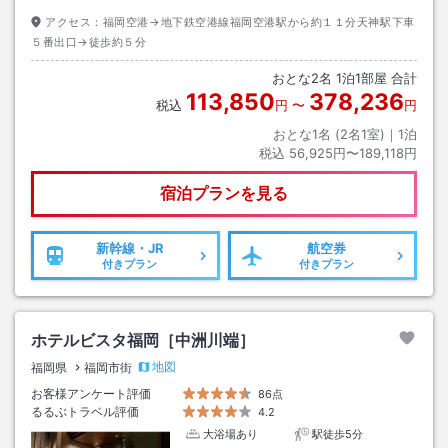
アクセス：
福岡空港→地下鉄空港線福岡空港駅から約１１分天神駅下車
５番出口→徒歩約５分
おとな
2
名
1
泊
1
部屋 合計
113,850
378,236
税込
円
〜
円
おとな1名 (
2
名1室)｜
1
泊
税込
56,925円〜189,118円
宿泊プランを見る
新幹線・JR
航空券
付きプラン
付きプラン
ホテルビスタ福岡［中洲川端］
地図
福岡県
福岡市街
お客様アンケート評価
86点
るるぶトラベル評価
4.2
大浴場あり
駅徒歩5分