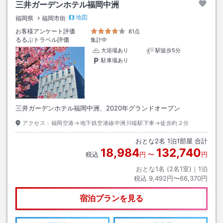
三井ガーデンホテル福岡中洲
地図
福岡県
福岡市街
お客様アンケート評価
81点
るるぶトラベル評価
集計中
大浴場あり
駅徒歩5分
駐車場あり
三井ガーデンホテル福岡中洲、2020年グランドオープン
アクセス：
福岡空港→地下鉄空港線中洲川端駅下車→徒歩約２分
おとな
2
名
1
泊
1
部屋 合計
18,984
132,740
税込
円
〜
円
おとな1名 (
2
名1室)｜
1
泊
税込
9,492円〜66,370円
宿泊プランを見る