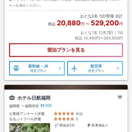
ルへお進みください。
おとな
2
名
1
泊
1
部屋 合計
20,880
529,200
税込
円
〜
円
おとな1名 (
2
名1室)｜
1
泊
税込
10,440円〜264,600円
宿泊プランを見る
新幹線・JR
航空券
付きプラン
付きプラン
ホテル日航福岡
地図
福岡県
福岡市街
お客様アンケート評価
91点
るるぶトラベル評価
5
駅徒歩5分
駐車場あり