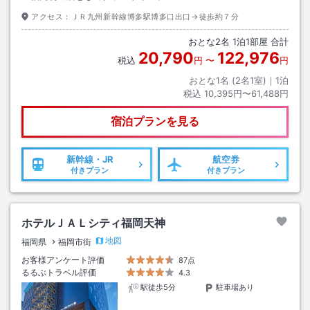
アクセス：
ＪＲ九州新幹線博多駅博多口出口→徒歩約７分
おとな
2
名
1
泊
1
部屋 合計
20,790
122,976
税込
円
〜
円
おとな1名 (
2
名1室)｜
1
泊
税込
10,395円〜61,488円
宿泊プランを見る
新幹線・JR
航空券
付きプラン
付きプラン
ホテルＪＡＬシティ福岡天神
地図
福岡県
福岡市街
お客様アンケート評価
87点
るるぶトラベル評価
4.3
駅徒歩5分
駐車場あり