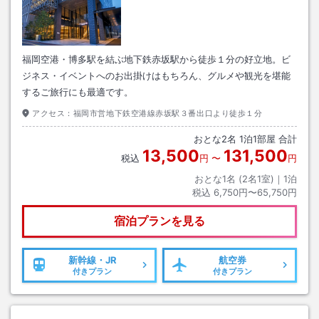
福岡空港・博多駅を結ぶ地下鉄赤坂駅から徒歩１分の好立地。ビ
ジネス・イベントへのお出掛けはもちろん、グルメや観光を堪能
するご旅行にも最適です。
アクセス：
福岡市営地下鉄空港線赤坂駅３番出口より徒歩１分
おとな
2
名
1
泊
1
部屋 合計
13,500
131,500
税込
円
〜
円
おとな1名 (
2
名1室)｜
1
泊
税込
6,750円〜65,750円
宿泊プランを見る
新幹線・JR
航空券
付きプラン
付きプラン