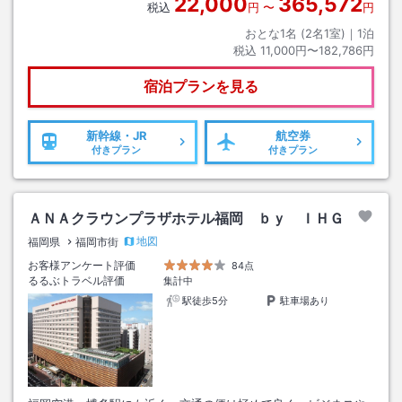
22,000
365,572
税込
円
〜
円
おとな1名 (
2
名1室)｜
1
泊
税込
11,000円〜182,786円
宿泊プランを見る
新幹線・JR
航空券
付きプラン
付きプラン
ＡＮＡクラウンプラザホテル福岡 ｂｙ ＩＨＧ
地図
福岡県
福岡市街
お客様アンケート評価
84点
るるぶトラベル評価
集計中
駅徒歩5分
駐車場あり