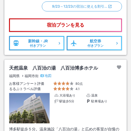
9/23～12/23の宿泊に使える割引…
宿泊プランを見る
新幹線・JR
航空券
付きプラン
付きプラン
天然温泉 八百治の湯 八百治博多ホテル
地図
福岡県
福岡市街
お客様アンケート評価
80点
るるぶトラベル評価
4.1
大浴場あり
温泉
駅徒歩5分
駐車場あり
博多駅徒歩５分。温泉施設「八百治の湯」と広めの客室が自慢の