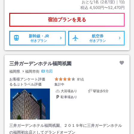
おとな1名 (
2
名1室)｜
1
泊
税込
4,500円〜52,470円
宿泊プランを見る
新幹線・JR
航空券
付きプラン
付きプラン
三井ガーデンホテル福岡祇園
地図
福岡県
福岡市街
お客様アンケート評価
81点
るるぶトラベル評価
集計中
大浴場あり
駅徒歩5分
駐車場あり
三井ガーデンホテル福岡祇園、２０１９年に三井ガーデンホテル
の福岡初出店としてグランドオープン