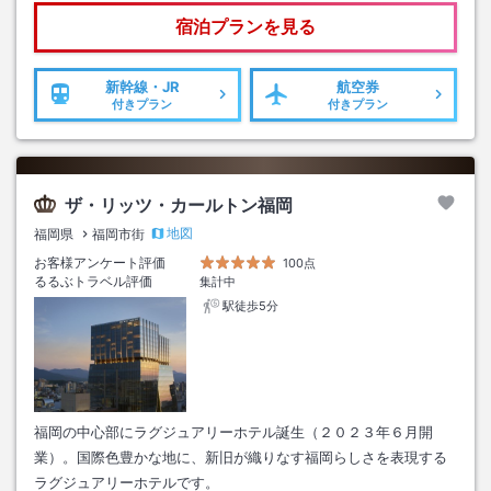
宿泊プランを見る
新幹線・JR
航空券
付きプラン
付きプラン
ザ・リッツ・カールトン福岡
地図
福岡県
福岡市街
お客様アンケート評価
100点
るるぶトラベル評価
集計中
駅徒歩5分
福岡の中心部にラグジュアリーホテル誕生（２０２３年６月開
業）。国際色豊かな地に、新旧が織りなす福岡らしさを表現する
ラグジュアリーホテルです。