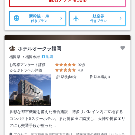
新幹線・JR
航空券
付きプラン
付きプラン
ホテルオークラ福岡
地図
福岡県
福岡市街
お客様アンケート評価
92点
るるぶトラベル評価
4.8
駅徒歩5分
駐車場あり
多彩な都市機能を備えた複合施設、博多リバレイン内に立地する
コンパクト5スターホテル。また博多座に隣接し、天神や博多エリ
アにも交通手段が整った…
アクセス：
地下鉄中洲川端駅下車後は、隣接施設の連絡通路より当ホテ