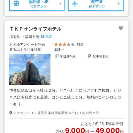
新幹線・JR
航空券
付きプラン
付きプラン
ＴＫＰサンライフホテル
地図
福岡県
福岡市街
お客様アンケート評価
74点
るるぶトラベル評価
集計中
駅徒歩5分
駐車場あり
博多駅筑紫口から徒歩２分。どこへ行くにもアクセス抜群。ビジ
ネスにも観光にも最適。コンビニ徒歩１分。無料のコインロッカ
ー有り。
アクセス：
ＪＲ鹿児島本線博多駅東６出口→徒歩約２分
おとな
2
名
1
泊
1
部屋 合計
9,000
49,000
税込
円
〜
円