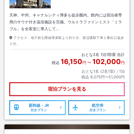
天神、中州、キャナルシティ博多も徒歩圏内。館内には宿泊者専
用のサウナ付き温浴施設を完備。ウルトラファインミスト「ミラ
ブル」を全客室に導入して…
アクセス：
地下鉄七隈線博多駅より約５分、渡辺通駅下車２番出口徒歩
２分。
おとな
2
名
1
泊
1
部屋 合計
16,150
102,000
税込
円
〜
円
おとな1名 (
2
名1室)｜
1
泊
税込
8,075円〜51,000円
宿泊プランを見る
新幹線・JR
航空券
付きプラン
付きプラン