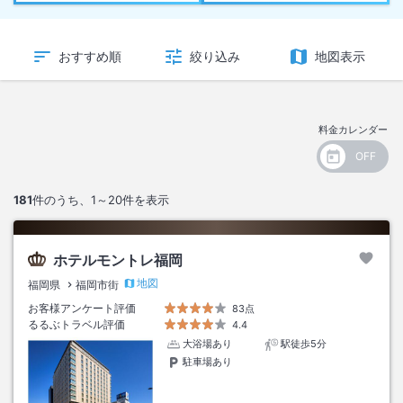
おすすめ順
絞り込み
地図表示
料金カレンダー
181
件のうち、
1～20
件を表示
ホテルモントレ福岡
地図
福岡県
福岡市街
お客様アンケート評価
83点
るるぶトラベル評価
4.4
大浴場あり
駅徒歩5分
駐車場あり