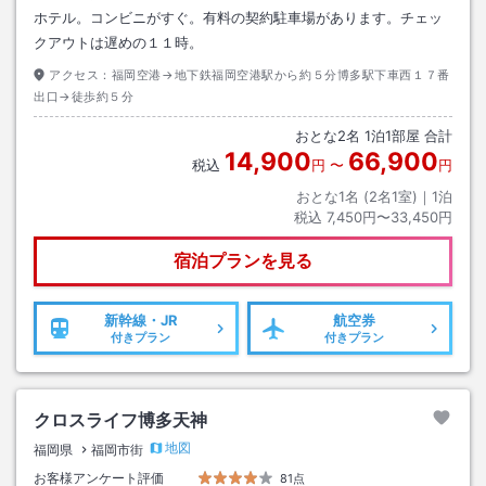
ホテル。コンビニがすぐ。有料の契約駐車場があります。チェッ
クアウトは遅めの１１時。
アクセス：
福岡空港→地下鉄福岡空港駅から約５分博多駅下車西１７番
出口→徒歩約５分
おとな
2
名
1
泊
1
部屋 合計
14,900
66,900
税込
円
〜
円
おとな1名 (
2
名1室)｜
1
泊
税込
7,450円〜33,450円
宿泊プランを見る
新幹線・JR
航空券
付きプラン
付きプラン
クロスライフ博多天神
地図
福岡県
福岡市街
お客様アンケート評価
81点