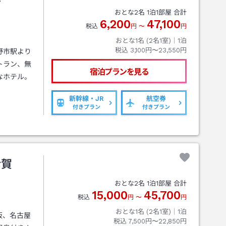
ル
おとな
2
名
1
泊
1
部屋 合計
6,200
47,100
税込
円
〜
円
おとな1名 (
2
名1室)｜
1
泊
税込
3,100円〜23,550円
野市駅より
トラン、無
宿泊プランを見る
なホテル。
新幹線・JR
航空券
付きプラン
付きプラン
伊賀
おとな
2
名
1
泊
1
部屋 合計
15,000
45,700
税込
円
〜
円
おとな1名 (
2
名1室)｜
1
泊
阪、名古屋
税込
7,500円〜22,850円