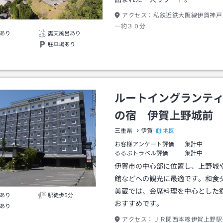
アクセス：
私鉄近鉄大阪線伊賀神戸
ー約３０分
あり
露天風呂あり
駐車場あり
ルートイングランテ
の宿 伊賀上野城前
地図
三重県
伊賀
お客様アンケート評価
集計中
るるぶトラベル評価
集計中
伊賀市の中心部に位置し、上野城
館などへの観光に最適です。和食
美蔵では、会席料理を中心とした
あり
駅徒歩5分
おすすめです。
あり
アクセス：
ＪＲ関西本線伊賀上野駅