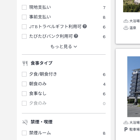
現地支払い
7
事前支払い
8
大浴場
JTBトラベルギフト利用可
6
温泉
たびたびバンク利用可
6
もっと見る
食事タイプ
夕食/朝食付き
6
朝食のみ
4
食事なし
6
夕食のみ
0
禁煙・喫煙
大浴場
駐車場
禁煙ルーム
8