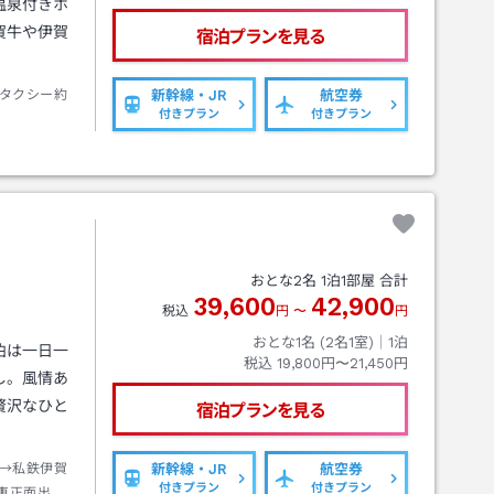
温泉付きホ
賀牛や伊賀
宿泊プランを見る
タクシー約
新幹線・JR
航空券
付きプラン
付きプラン
おとな
2
名
1
泊
1
部屋 合計
39,600
42,900
税込
円
〜
円
おとな1名 (
2
名1室)｜
1
泊
泊は一日一
税込
19,800円〜21,450円
し。風情あ
贅沢なひと
宿泊プランを見る
→私鉄伊賀
新幹線・JR
航空券
付きプラン
付きプラン
車正面出口