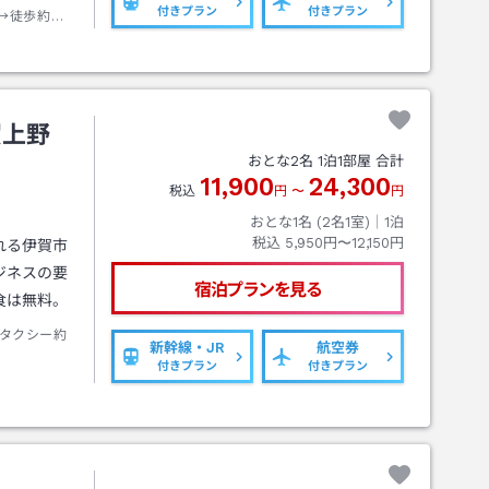
付きプラン
付きプラン
→徒歩約２
賀上野
おとな
2
名
1
泊
1
部屋 合計
11,900
24,300
税込
円
〜
円
おとな1名 (
2
名1室)｜
1
泊
税込
5,950円〜12,150円
れる伊賀市
ジネスの要
宿泊プランを見る
食は無料。
タクシー約
新幹線・JR
航空券
付きプラン
付きプラン