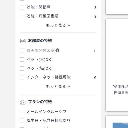
効能：関節痛
3
効能：病後回復期
3
もっと見る
お部屋の特徴
露天風呂付客室
0
ペット(犬)OK
ペット(猫)OK
インターネット接続可能
6
もっと見る
無線L
駐車場
プランの特徴
オールインクルーシブ
誕生日・記念日特典あり