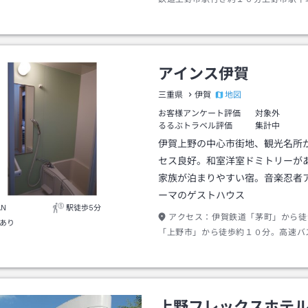
→徒歩約５分またはタクシー約２分
アインス伊賀
地図
三重県
伊賀
お客様アンケート評価
対象外
るるぶトラベル評価
集計中
伊賀上野の中心市街地、観光名所
セス良好。和室洋室ドミトリーが
家族が泊まりやすい宿。音楽忍者
ーマのゲストハウス
AN
駅徒歩5分
アクセス：
伊賀鉄道「茅町」から徒
あり
「上野市」から徒歩約１０分。高速バ
四丁目」から徒歩約１分。名阪国道「
C」から車で約５分。
上野フレックスホテ