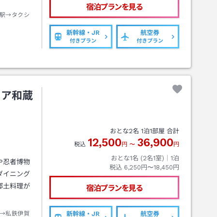
宿泊プランを見る
駅→タクシ
新幹線・JR
航空券
付きプラン
付きプラン
ィア和蔵
おとな
2
名
1
泊
1
部屋 合計
12,500
36,900
税込
円
〜
円
おとな1名 (
2
名1室)｜
1
泊
や忍者博物
税込
6,250円〜18,450円
ダイニング
郷土料理が
宿泊プランを見る
→私鉄伊賀
新幹線・JR
航空券