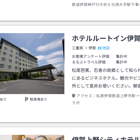
鉄道伊賀神戸行き約６分西大手駅下車
分
ホテルルートイン伊
地図
三重県
伊賀
お客様アンケート評価
集計中
るるぶトラベル評価
集計中
松尾芭蕉、忍者の故郷として知ら
にあるビジネスホテル。観光やビ
所として是非お使いください。朝
アクセス：
私鉄伊賀鉄道上野市駅→
あり
駐車場あり
５分