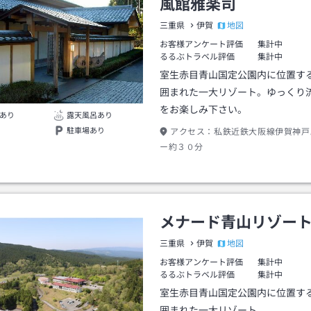
風館雅楽司
地図
三重県
伊賀
お客様アンケート評価
集計中
るるぶトラベル評価
集計中
室生赤目青山国定公園内に位置す
囲まれた一大リゾート。ゆっくり
をお楽しみ下さい。
あり
露天風呂あり
駐車場あり
アクセス：
私鉄近鉄大阪線伊賀神戸
ー約３０分
メナード青山リゾー
地図
三重県
伊賀
お客様アンケート評価
集計中
るるぶトラベル評価
集計中
室生赤目青山国定公園内に位置す
囲まれた一大リゾート。