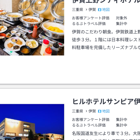
伊賀上野シティホテ
地図
三重県
伊賀
お客様アンケート評価
対象外
るるぶトラベル評価
集計中
伊賀のこだわり朝食。伊賀鉄道上
徒歩３分。１階には日本料理レス
料駐車場を完備したリーズナブル
ヒルホテルサンピア
地図
三重県
伊賀
お客様アンケート評価
集計中
るるぶトラベル評価
集計中
名阪国道友生ICより車で３分。大