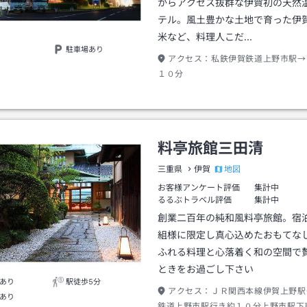
からアクセス抜群な伊賀初の天然
テル。風土豊かな土地で育った伊
米など、料理人こだ…
駐車場あり
アクセス：
私鉄伊賀鉄道上野市駅→
１０分
料亭旅館三田清
地図
三重県
伊賀
お客様アンケート評価
集計中
るるぶトラベル評価
集計中
創業二百年の純和風料亭旅館。宿
組様に限定し真心込めたおもてな
ふれる料理と心落着く和の空間で
ときをお過ごし下さい
あり
駅徒歩5分
アクセス：
ＪＲ関西本線伊賀上野駅
あり
鉄道上野市駅行き約１０分上野市駅下