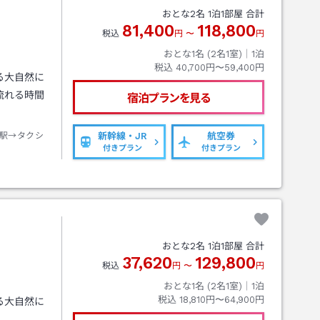
おとな
2
名
1
泊
1
部屋 合計
81,400
118,800
税込
円
〜
円
おとな1名 (
2
名1室)｜
1
泊
税込
40,700円〜59,400円
る大自然に
流れる時間
宿泊プランを見る
駅→タクシ
新幹線・JR
航空券
付きプラン
付きプラン
ト
おとな
2
名
1
泊
1
部屋 合計
37,620
129,800
税込
円
〜
円
おとな1名 (
2
名1室)｜
1
泊
税込
18,810円〜64,900円
る大自然に