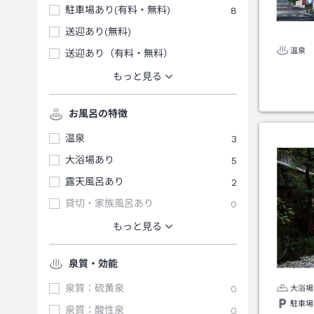
駐車場あり(有料・無料)
8
送迎あり(無料)
温泉
送迎あり（有料・無料）
もっと見る
お風呂の特徴
温泉
3
大浴場あり
5
露天風呂あり
2
貸切・家族風呂あり
0
もっと見る
泉質・効能
泉質：硫黄泉
0
大浴場
駐車場
泉質：酸性泉
0