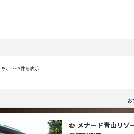
うち、
1～9
件を表示
お
メナード青山リゾ