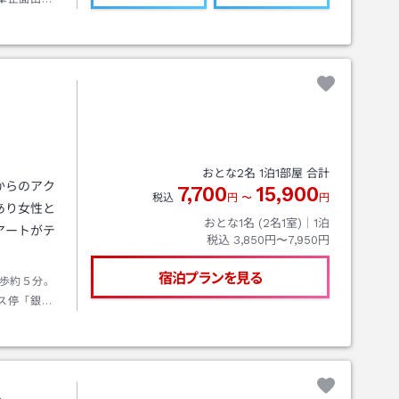
おとな
2
名
1
泊
1
部屋 合計
からのアク
7,700
15,900
税込
円
〜
円
あり女性と
おとな1名 (
2
名1室)｜
1
泊
アートがテ
税込
3,850円〜7,950円
宿泊プランを見る
歩約５分。
ス停「銀座
上野東I．
ル